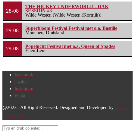
THE HICKEY UNDERWORLD - DAK
28-08
SESSION #3
Wilde Westen (Wilde Westen (Kortrijk))
Superbloom Festival Festival met o.a. Bastille
29-08
Munchen, Duitsland
Popelucht Festival met o.a. Queen of Spades
29-08
Etten-Leur
Facebook
Twitter
Instagram
Flickr
@2023 - All Right Reserved. Designed and Developed by
Harm
Lourenssen