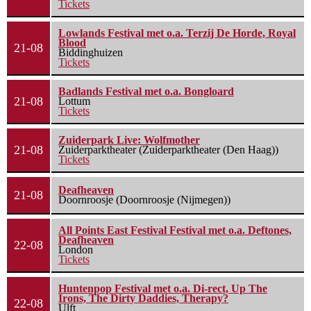
Tickets
Lowlands Festival met o.a. Terzij De Horde, Royal
Blood
21-08
Biddinghuizen
Tickets
Badlands Festival met o.a. Bongloard
21-08
Lottum
Tickets
Zuiderpark Live: Wolfmother
21-08
Zuiderparktheater (Zuiderparktheater (Den Haag))
Tickets
Deafheaven
21-08
Doornroosje (Doornroosje (Nijmegen))
All Points East Festival Festival met o.a. Deftones,
Deafheaven
22-08
London
Tickets
Huntenpop Festival met o.a. Di-rect, Up The
Irons, The Dirty Daddies, Therapy?
22-08
Ulft