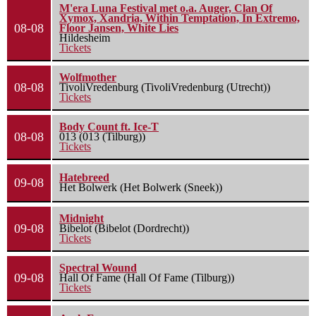
M'era Luna Festival met o.a. Auger, Clan Of
Xymox, Xandria, Within Temptation, In Extremo,
08-08
Floor Jansen, White Lies
Hildesheim
Tickets
Wolfmother
08-08
TivoliVredenburg (TivoliVredenburg (Utrecht))
Tickets
Body Count ft. Ice-T
08-08
013 (013 (Tilburg))
Tickets
Hatebreed
09-08
Het Bolwerk (Het Bolwerk (Sneek))
Midnight
09-08
Bibelot (Bibelot (Dordrecht))
Tickets
Spectral Wound
09-08
Hall Of Fame (Hall Of Fame (Tilburg))
Tickets