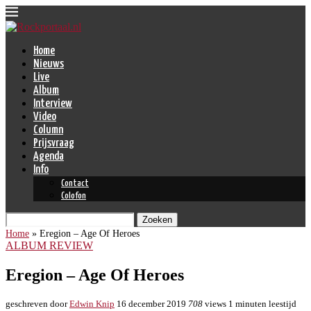
Home
Nieuws
Live
Album
Interview
Video
Column
Prijsvraag
Agenda
Info
Contact
Colofon
Zoeken
Home
»
Eregion – Age Of Heroes
ALBUM REVIEW
Eregion – Age Of Heroes
geschreven door
Edwin Knip
16 december 2019
708
views
1 minuten leestijd