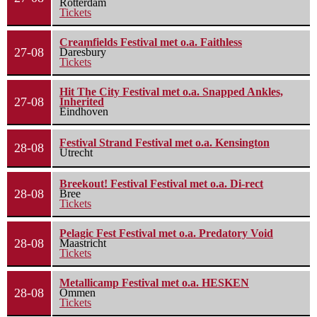
Rotterdam
Tickets
Creamfields Festival met o.a. Faithless
27-08
Daresbury
Tickets
Hit The City Festival met o.a. Snapped Ankles,
27-08
Inherited
Eindhoven
Festival Strand Festival met o.a. Kensington
28-08
Utrecht
Breekout! Festival Festival met o.a. Di-rect
28-08
Bree
Tickets
Pelagic Fest Festival met o.a. Predatory Void
28-08
Maastricht
Tickets
Metallicamp Festival met o.a. HESKEN
28-08
Ommen
Tickets