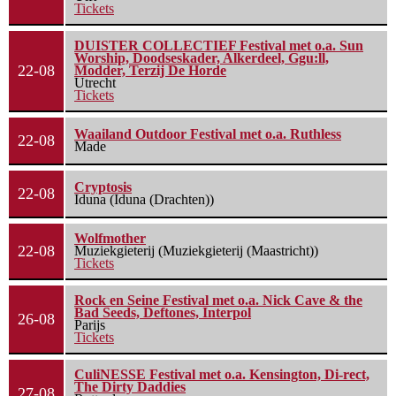
Tickets
DUISTER COLLECTIEF Festival met o.a. Sun
Worship, Doodseskader, Alkerdeel, Ggu:ll,
22-08
Modder, Terzij De Horde
Utrecht
Tickets
Waailand Outdoor Festival met o.a. Ruthless
22-08
Made
Cryptosis
22-08
Iduna (Iduna (Drachten))
Wolfmother
22-08
Muziekgieterij (Muziekgieterij (Maastricht))
Tickets
Rock en Seine Festival met o.a. Nick Cave & the
Bad Seeds, Deftones, Interpol
26-08
Parijs
Tickets
CuliNESSE Festival met o.a. Kensington, Di-rect,
The Dirty Daddies
27-08