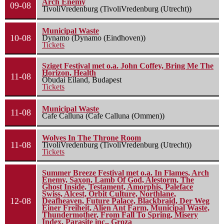
Arch Enemy
09-08
TivoliVredenburg (TivoliVredenburg (Utrecht))
Municipal Waste
10-08
Dynamo (Dynamo (Eindhoven))
Tickets
Sziget Festival met o.a. John Coffey, Bring Me The
Horizon, Health
11-08
Óbudai Eiland, Budapest
Tickets
Municipal Waste
11-08
Cafe Calluna (Cafe Calluna (Ommen))
Wolves In The Throne Room
11-08
TivoliVredenburg (TivoliVredenburg (Utrecht))
Tickets
Summer Breeze Festival met o.a. In Flames, Arch
Enemy, Saxon, Lamb Of God, Alestorm, The
Ghost Inside, Testament, Amorphis, Paleface
Swiss, Alcest, Orbit Culture, Northlane,
12-08
Deafheaven, Future Palace, Blackbraid, Der Weg
Einer Freiheit, Alien Ant Farm, Municipal Waste,
Thundermother, From Fall To Spring, Misery
Index, Parasite inc., Groza