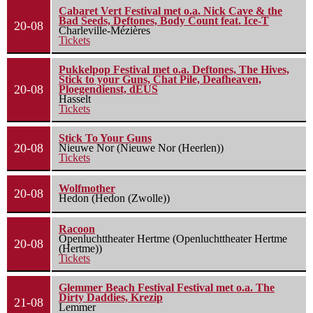
Cabaret Vert Festival met o.a. Nick Cave & the
Bad Seeds, Deftones, Body Count feat. Ice-T
20-08
Charleville-Mézières
Tickets
Pukkelpop Festival met o.a. Deftones, The Hives,
Stick to your Guns, Chat Pile, Deafheaven,
20-08
Ploegendienst, dEUS
Hasselt
Tickets
Stick To Your Guns
20-08
Nieuwe Nor (Nieuwe Nor (Heerlen))
Tickets
Wolfmother
20-08
Hedon (Hedon (Zwolle))
Racoon
Openluchttheater Hertme (Openluchttheater Hertme
20-08
(Hertme))
Tickets
Glemmer Beach Festival Festival met o.a. The
Dirty Daddies, Krezip
21-08
Lemmer