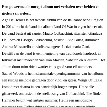
Een powermetal concept album met verhalen over helden en
goden van weleer.
Age Of Heroes is het tweede album van de Italiaanse band Eregion.
In 2014 bracht de band het album Lord Of War in eigen beheer uit.
De band bestaat uit zanger Mauro Colbacchini, gitaristen Gianluca
De Lotto en Giorgio Colbacchini, bassist Silvio Brusa, drummer
Andrea Muscarello en violiste/zangeres Letiziamaria Gatti.
De stijl van de band is een mengeling van traditionele hardrock en
folkmetal met invloeden van Iron Maiden, Sabaton en Alestorm. Het
album duurt ruim drie kwartier en is goed voor elf nummers.
Sacred Woods is het instrumentale openingsnummer van het album,
een rustige melodie gedragen door viool en gitaar. Wings Of Eagle
komt direct daarna in een aanzienlijk hoger tempo. Het snelle
gitaarwerk ondersteunt de snelle zang van Colbacchini. The Stolen
Hammer begint wat rustiger nummer. Het is een melodische
tweezang van Colbacchini en Gatti die zeer aangenaam klinkt.