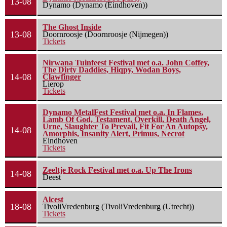
13-08
Dynamo (Dynamo (Eindhoven))
The Ghost Inside
13-08
Doornroosje (Doornroosje (Nijmegen))
Tickets
Nirwana Tuinfeest Festival met o.a. John Coffey,
The Dirty Daddies, Hiqpy, Wodan Boys,
14-08
Clawfinger
Lierop
Tickets
Dynamo MetalFest Festival met o.a. In Flames,
Lamb Of God, Testament, Overkill, Death Angel,
Urne, Slaughter To Prevail, Fit For An Autopsy,
14-08
Amorphis, Insanity Alert, Primus, Necrot
Eindhoven
Tickets
Zeeltje Rock Festival met o.a. Up The Irons
14-08
Deest
Alcest
18-08
TivoliVredenburg (TivoliVredenburg (Utrecht))
Tickets