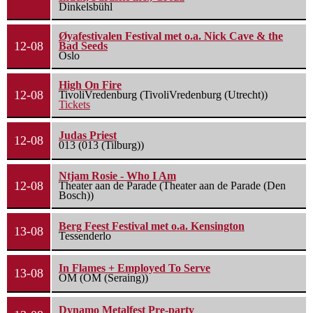
Dinkelsbühl
Øyafestivalen Festival met o.a. Nick Cave & the
12-08
Bad Seeds
Oslo
High On Fire
12-08
TivoliVredenburg (TivoliVredenburg (Utrecht))
Tickets
Judas Priest
12-08
013 (013 (Tilburg))
Ntjam Rosie - Who I Am
12-08
Theater aan de Parade (Theater aan de Parade (Den
Bosch))
Berg Feest Festival met o.a. Kensington
13-08
Tessenderlo
In Flames + Employed To Serve
13-08
OM (OM (Seraing))
Dynamo Metalfest Pre-party