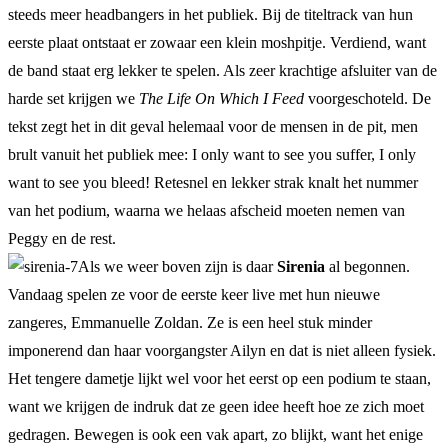
steeds meer headbangers in het publiek. Bij de titeltrack van hun
eerste plaat ontstaat er zowaar een klein moshpitje. Verdiend, want
de band staat erg lekker te spelen. Als zeer krachtige afsluiter van de
harde set krijgen we
The Life On Which I Feed
voorgeschoteld. De
tekst zegt het in dit geval helemaal voor de mensen in de pit, men
brult vanuit het publiek mee: I only want to see you suffer, I only
want to see you bleed! Retesnel en lekker strak knalt het nummer
van het podium, waarna we helaas afscheid moeten nemen van
Peggy en de rest.
Als we weer boven zijn is daar
Sirenia
al begonnen.
Vandaag spelen ze voor de eerste keer live met hun nieuwe
zangeres, Emmanuelle Zoldan. Ze is een heel stuk minder
imponerend dan haar voorgangster Ailyn en dat is niet alleen fysiek.
Het tengere dametje lijkt wel voor het eerst op een podium te staan,
want we krijgen de indruk dat ze geen idee heeft hoe ze zich moet
gedragen. Bewegen is ook een vak apart, zo blijkt, want het enige