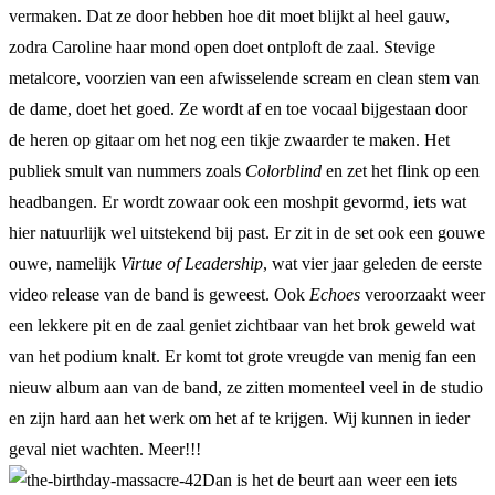
vermaken. Dat ze door hebben hoe dit moet blijkt al heel gauw,
zodra Caroline haar mond open doet ontploft de zaal. Stevige
metalcore, voorzien van een afwisselende scream en clean stem van
de dame, doet het goed. Ze wordt af en toe vocaal bijgestaan door
de heren op gitaar om het nog een tikje zwaarder te maken. Het
publiek smult van nummers zoals
Colorblind
en zet het flink op een
headbangen. Er wordt zowaar ook een moshpit gevormd, iets wat
hier natuurlijk wel uitstekend bij past. Er zit in de set ook een gouwe
ouwe, namelijk
Virtue of Leadership
, wat vier jaar geleden de eerste
video release van de band is geweest. Ook
Echoes
veroorzaakt weer
een lekkere pit en de zaal geniet zichtbaar van het brok geweld wat
van het podium knalt. Er komt tot grote vreugde van menig fan een
nieuw album aan van de band, ze zitten momenteel veel in de studio
en zijn hard aan het werk om het af te krijgen. Wij kunnen in ieder
geval niet wachten. Meer!!!
Dan is het de beurt aan weer een iets