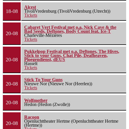
Alcest
18-08
TivoliVredenburg (TivoliVredenburg (Utrecht))
Tickets
Cabaret Vert Festival met o.a. Nick Cave & the
Bad Seeds, Deftones, Body Count feat. Ice-T
20-08
Charleville-Mézières
Tickets
Pukkelpop Festival met o.a. Deftones, The Hives,
Stick to your Guns, Chat Pile, Deafheaven,
20-08
Ploegendienst, dEUS
Hasselt
Tickets
Stick To Your Guns
20-08
Nieuwe Nor (Nieuwe Nor (Heerlen))
Tickets
Wolfmother
20-08
Hedon (Hedon (Zwolle))
Racoon
Openluchttheater Hertme (Openluchttheater Hertme
20-08
(Hertme))