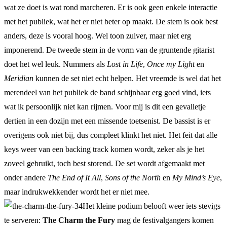
wat ze doet is wat rond marcheren. Er is ook geen enkele interactie
met het publiek, wat het er niet beter op maakt. De stem is ook best
anders, deze is vooral hoog. Wel toon zuiver, maar niet erg
imponerend. De tweede stem in de vorm van de gruntende gitarist
doet het wel leuk. Nummers als
Lost in Life
,
Once my Light
en
Meridian
kunnen de set niet echt helpen. Het vreemde is wel dat het
merendeel van het publiek de band schijnbaar erg goed vind, iets
wat ik persoonlijk niet kan rijmen. Voor mij is dit een gevalletje
dertien in een dozijn met een missende toetsenist. De bassist is er
overigens ook niet bij, dus compleet klinkt het niet. Het feit dat alle
keys weer van een backing track komen wordt, zeker als je het
zoveel gebruikt, toch best storend. De set wordt afgemaakt met
onder andere
The End of It All
,
Sons of the North
en
My Mind’s Eye
,
maar indrukwekkender wordt het er niet mee.
Het kleine podium belooft weer iets stevigs
te serveren:
The Charm the Fury
mag de festivalgangers komen