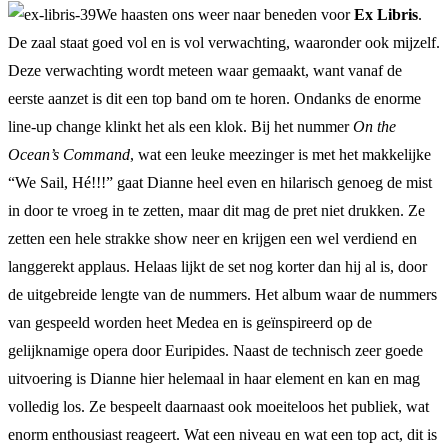
We haasten ons weer naar beneden voor
Ex Libris
.
De zaal staat goed vol en is vol verwachting, waaronder ook mijzelf.
Deze verwachting wordt meteen waar gemaakt, want vanaf de
eerste aanzet is dit een top band om te horen. Ondanks de enorme
line-up change klinkt het als een klok. Bij het nummer
On the
Ocean’s Command
, wat een leuke meezinger is met het makkelijke
“We Sail, Hé!!!” gaat Dianne heel even en hilarisch genoeg de mist
in door te vroeg in te zetten, maar dit mag de pret niet drukken. Ze
zetten een hele strakke show neer en krijgen een wel verdiend en
langgerekt applaus. Helaas lijkt de set nog korter dan hij al is, door
de uitgebreide lengte van de nummers. Het album waar de nummers
van gespeeld worden heet Medea en is geïnspireerd op de
gelijknamige opera door Euripides. Naast de technisch zeer goede
uitvoering is Dianne hier helemaal in haar element en kan en mag
volledig los. Ze bespeelt daarnaast ook moeiteloos het publiek, wat
enorm enthousiast reageert. Wat een niveau en wat een top act, dit is