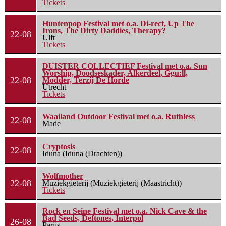
Tickets
Huntenpop Festival met o.a. Di-rect, Up The
Irons, The Dirty Daddies, Therapy?
22-08
Ulft
Tickets
DUISTER COLLECTIEF Festival met o.a. Sun
Worship, Doodseskader, Alkerdeel, Ggu:ll,
22-08
Modder, Terzij De Horde
Utrecht
Tickets
Waailand Outdoor Festival met o.a. Ruthless
22-08
Made
Cryptosis
22-08
Iduna (Iduna (Drachten))
Wolfmother
22-08
Muziekgieterij (Muziekgieterij (Maastricht))
Tickets
Rock en Seine Festival met o.a. Nick Cave & the
Bad Seeds, Deftones, Interpol
26-08
Parijs