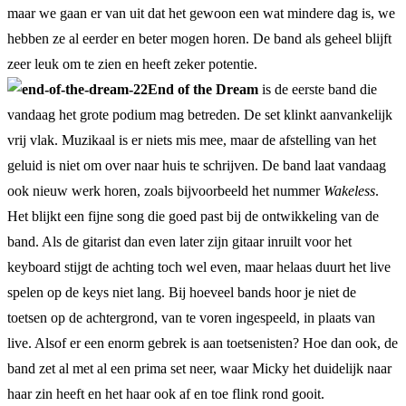
maar we gaan er van uit dat het gewoon een wat mindere dag is, we
hebben ze al eerder en beter mogen horen. De band als geheel blijft
zeer leuk om te zien en heeft zeker potentie.
End of the Dream
is de eerste band die
vandaag het grote podium mag betreden. De set klinkt aanvankelijk
vrij vlak. Muzikaal is er niets mis mee, maar de afstelling van het
geluid is niet om over naar huis te schrijven. De band laat vandaag
ook nieuw werk horen, zoals bijvoorbeeld het nummer
Wakeless
.
Het blijkt een fijne song die goed past bij de ontwikkeling van de
band. Als de gitarist dan even later zijn gitaar inruilt voor het
keyboard stijgt de achting toch wel even, maar helaas duurt het live
spelen op de keys niet lang. Bij hoeveel bands hoor je niet de
toetsen op de achtergrond, van te voren ingespeeld, in plaats van
live. Alsof er een enorm gebrek is aan toetsenisten? Hoe dan ook, de
band zet al met al een prima set neer, waar Micky het duidelijk naar
haar zin heeft en het haar ook af en toe flink rond gooit.