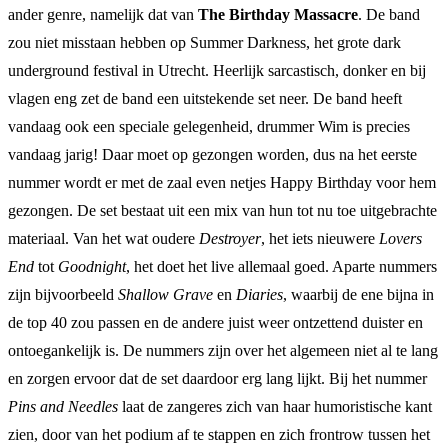
ander genre, namelijk dat van
The Birthday Massacre
. De band
zou niet misstaan hebben op Summer Darkness, het grote dark
underground festival in Utrecht. Heerlijk sarcastisch, donker en bij
vlagen eng zet de band een uitstekende set neer. De band heeft
vandaag ook een speciale gelegenheid, drummer Wim is precies
vandaag jarig! Daar moet op gezongen worden, dus na het eerste
nummer wordt er met de zaal even netjes Happy Birthday voor hem
gezongen. De set bestaat uit een mix van hun tot nu toe uitgebrachte
materiaal. Van het wat oudere
Destroyer
, het iets nieuwere
Lovers
End
tot
Goodnight
, het doet het live allemaal goed. Aparte nummers
zijn bijvoorbeeld
Shallow Grave
en
Diaries
, waarbij de ene bijna in
de top 40 zou passen en de andere juist weer ontzettend duister en
ontoegankelijk is. De nummers zijn over het algemeen niet al te lang
en zorgen ervoor dat de set daardoor erg lang lijkt. Bij het nummer
Pins and Needles
laat de zangeres zich van haar humoristische kant
zien, door van het podium af te stappen en zich frontrow tussen het