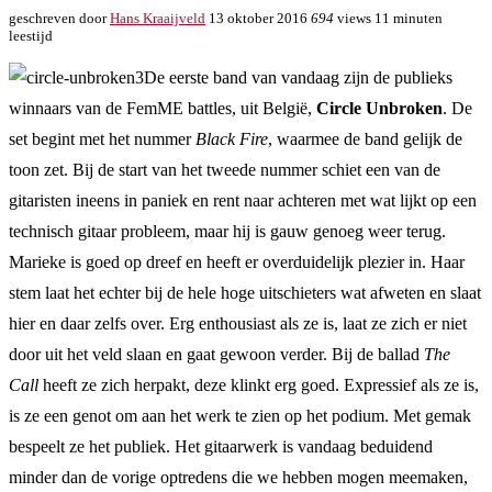
geschreven door
Hans Kraaijveld
13 oktober 2016
694
views
11 minuten
leestijd
De eerste band van vandaag zijn de publieks
winnaars van de FemME battles, uit België,
Circle Unbroken
. De
set begint met het nummer
Black Fire
, waarmee de band gelijk de
toon zet. Bij de start van het tweede nummer schiet een van de
gitaristen ineens in paniek en rent naar achteren met wat lijkt op een
technisch gitaar probleem, maar hij is gauw genoeg weer terug.
Marieke is goed op dreef en heeft er overduidelijk plezier in. Haar
stem laat het echter bij de hele hoge uitschieters wat afweten en slaat
hier en daar zelfs over. Erg enthousiast als ze is, laat ze zich er niet
door uit het veld slaan en gaat gewoon verder. Bij de ballad
The
Call
heeft ze zich herpakt, deze klinkt erg goed. Expressief als ze is,
is ze een genot om aan het werk te zien op het podium. Met gemak
bespeelt ze het publiek. Het gitaarwerk is vandaag beduidend
minder dan de vorige optredens die we hebben mogen meemaken,