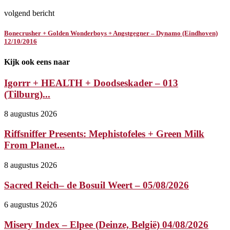
volgend bericht
Bonecrusher + Golden Wonderboys + Angstgegner – Dynamo (Eindhoven)
12/10/2016
Kijk ook eens naar
Igorrr + HEALTH + Doodseskader – 013
(Tilburg)...
8 augustus 2026
Riffsniffer Presents: Mephistofeles + Green Milk
From Planet...
8 augustus 2026
Sacred Reich– de Bosuil Weert – 05/08/2026
6 augustus 2026
Misery Index – Elpee (Deinze, België) 04/08/2026