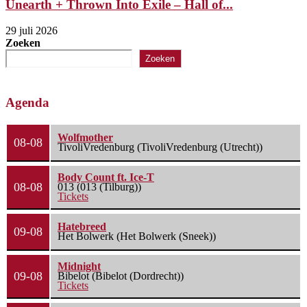
Unearth + Thrown Into Exile – Hall of...
29 juli 2026
Zoeken
Zoeken
Agenda
Wolfmother
08-08
TivoliVredenburg (TivoliVredenburg (Utrecht))
Body Count ft. Ice-T
08-08
013 (013 (Tilburg))
Tickets
Hatebreed
09-08
Het Bolwerk (Het Bolwerk (Sneek))
Midnight
09-08
Bibelot (Bibelot (Dordrecht))
Tickets