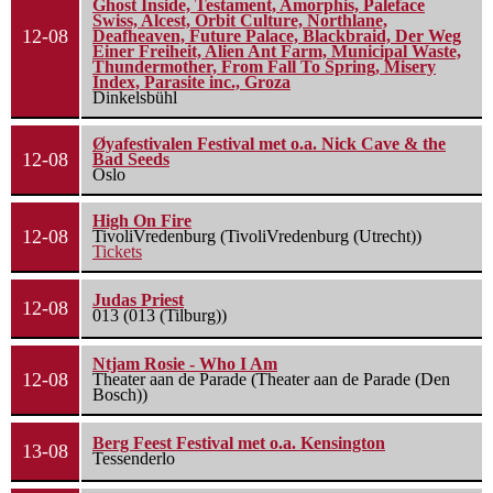
Ghost Inside, Testament, Amorphis, Paleface
Swiss, Alcest, Orbit Culture, Northlane,
12-08
Deafheaven, Future Palace, Blackbraid, Der Weg
Einer Freiheit, Alien Ant Farm, Municipal Waste,
Thundermother, From Fall To Spring, Misery
Index, Parasite inc., Groza
Dinkelsbühl
Øyafestivalen Festival met o.a. Nick Cave & the
12-08
Bad Seeds
Oslo
High On Fire
12-08
TivoliVredenburg (TivoliVredenburg (Utrecht))
Tickets
Judas Priest
12-08
013 (013 (Tilburg))
Ntjam Rosie - Who I Am
12-08
Theater aan de Parade (Theater aan de Parade (Den
Bosch))
Berg Feest Festival met o.a. Kensington
13-08
Tessenderlo