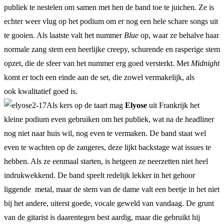
publiek te nestelen om samen met hen de band toe te juichen. Ze is
echter weer vlug op het podium om er nog een hele schare songs uit
te gooien. Als laatste valt het nummer
Blue
op, waar ze behalve haar
normale zang stem een heerlijke creepy, schurende en rasperige stem
opzet, die de sfeer van het nummer erg goed versterkt. Met
Midnight
komt er toch een einde aan de set, die zowel vermakelijk, als
ook kwalitatief goed is.
Als kers op de taart mag
Elyose
uit Frankrijk het
kleine podium even gebruiken om het publiek, wat na de headliner
nog niet naar huis wil, nog even te vermaken. De band staat wel
even te wachten op de zangeres, deze lijkt backstage wat issues te
hebben. Als ze eenmaal starten, is hetgeen ze neerzetten niet heel
indrukwekkend. De band speelt redelijk lekker in het gehoor
liggende metal, maar de stem van de dame valt een beetje in het niet
bij het andere, uiterst goede, vocale geweld van vandaag. De grunt
van de gitarist is daarentegen best aardig, maar die gebruikt hij