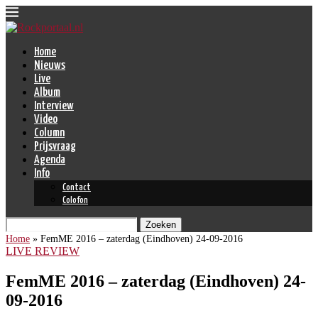
Home
Nieuws
Live
Album
Interview
Video
Column
Prijsvraag
Agenda
Info
Contact
Colofon
Zoeken
Home
»
FemME 2016 – zaterdag (Eindhoven) 24-09-2016
LIVE REVIEW
FemME 2016 – zaterdag (Eindhoven) 24-
09-2016