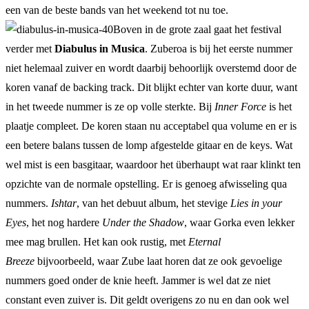
een van de beste bands van het weekend tot nu toe.
Boven in de grote zaal gaat het festival
verder met
Diabulus in Musica
. Zuberoa is bij het eerste nummer
niet helemaal zuiver en wordt daarbij behoorlijk overstemd door de
koren vanaf de backing track. Dit blijkt echter van korte duur, want
in het tweede nummer is ze op volle sterkte. Bij
Inner Force
is het
plaatje compleet. De koren staan nu acceptabel qua volume en er is
een betere balans tussen de lomp afgestelde gitaar en de keys. Wat
wel mist is een basgitaar, waardoor het überhaupt wat raar klinkt ten
opzichte van de normale opstelling. Er is genoeg afwisseling qua
nummers.
Ishtar
, van het debuut album, het stevige
Lies in your
Eyes
, het nog hardere
Under the Shadow
, waar Gorka even lekker
mee mag brullen. Het kan ook rustig, met
Eternal
Breeze
bijvoorbeeld, waar Zube laat horen dat ze ook gevoelige
nummers goed onder de knie heeft. Jammer is wel dat ze niet
constant even zuiver is. Dit geldt overigens zo nu en dan ook wel