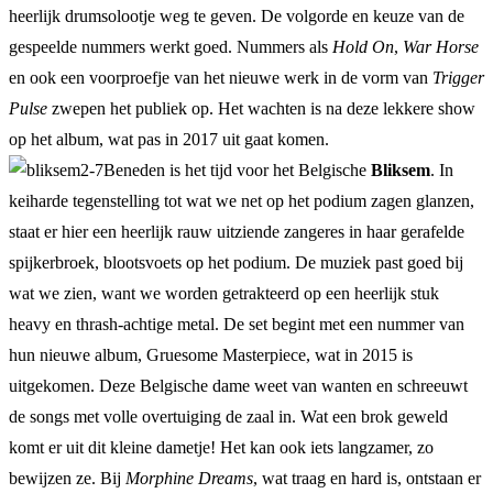
heerlijk drumsolootje weg te geven. De volgorde en keuze van de
gespeelde nummers werkt goed. Nummers als
Hold On
,
War Horse
en ook een voorproefje van het nieuwe werk in de vorm van
Trigger
Pulse
zwepen het publiek op. Het wachten is na deze lekkere show
op het album, wat pas in 2017 uit gaat komen.
Beneden is het tijd voor het Belgische
Bliksem
. In
keiharde tegenstelling tot wat we net op het podium zagen glanzen,
staat er hier een heerlijk rauw uitziende zangeres in haar gerafelde
spijkerbroek, blootsvoets op het podium. De muziek past goed bij
wat we zien, want we worden getrakteerd op een heerlijk stuk
heavy en thrash-achtige metal. De set begint met een nummer van
hun nieuwe album, Gruesome Masterpiece, wat in 2015 is
uitgekomen. Deze Belgische dame weet van wanten en schreeuwt
de songs met volle overtuiging de zaal in. Wat een brok geweld
komt er uit dit kleine dametje! Het kan ook iets langzamer, zo
bewijzen ze. Bij
Morphine Dreams
, wat traag en hard is, ontstaan er