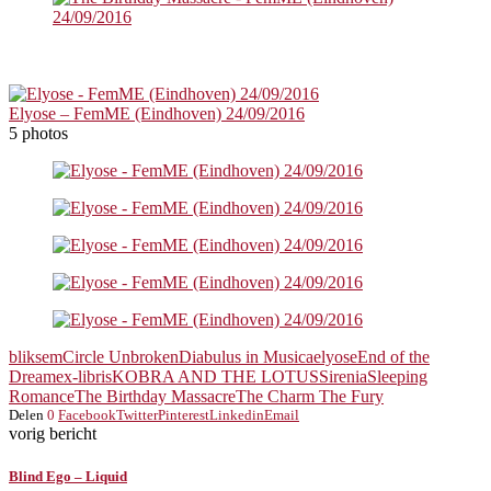
Elyose – FemME (Eindhoven) 24/09/2016
5 photos
bliksem
Circle Unbroken
Diabulus in Musica
elyose
End of the
Dream
ex-libris
KOBRA AND THE LOTUS
Sirenia
Sleeping
Romance
The Birthday Massacre
The Charm The Fury
Delen
0
Facebook
Twitter
Pinterest
Linkedin
Email
vorig bericht
Blind Ego – Liquid