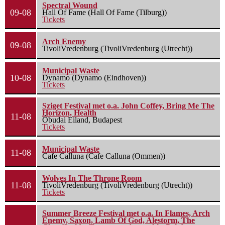
Spectral Wound
09-08
Hall Of Fame (Hall Of Fame (Tilburg))
Tickets
Arch Enemy
09-08
TivoliVredenburg (TivoliVredenburg (Utrecht))
Municipal Waste
10-08
Dynamo (Dynamo (Eindhoven))
Tickets
Sziget Festival met o.a. John Coffey, Bring Me The
Horizon, Health
11-08
Óbudai Eiland, Budapest
Tickets
Municipal Waste
11-08
Cafe Calluna (Cafe Calluna (Ommen))
Wolves In The Throne Room
11-08
TivoliVredenburg (TivoliVredenburg (Utrecht))
Tickets
Summer Breeze Festival met o.a. In Flames, Arch
Enemy, Saxon, Lamb Of God, Alestorm, The