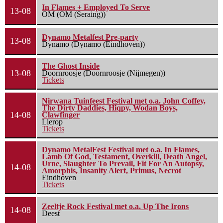
In Flames + Employed To Serve
13-08
OM (OM (Seraing))
Dynamo Metalfest Pre-party
13-08
Dynamo (Dynamo (Eindhoven))
The Ghost Inside
13-08
Doornroosje (Doornroosje (Nijmegen))
Tickets
Nirwana Tuinfeest Festival met o.a. John Coffey,
The Dirty Daddies, Hiqpy, Wodan Boys,
14-08
Clawfinger
Lierop
Tickets
Dynamo MetalFest Festival met o.a. In Flames,
Lamb Of God, Testament, Overkill, Death Angel,
Urne, Slaughter To Prevail, Fit For An Autopsy,
14-08
Amorphis, Insanity Alert, Primus, Necrot
Eindhoven
Tickets
Zeeltje Rock Festival met o.a. Up The Irons
14-08
Deest