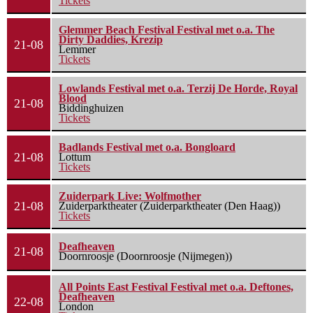
Tickets
Glemmer Beach Festival Festival met o.a. The
Dirty Daddies, Krezip
21-08
Lemmer
Tickets
Lowlands Festival met o.a. Terzij De Horde, Royal
Blood
21-08
Biddinghuizen
Tickets
Badlands Festival met o.a. Bongloard
21-08
Lottum
Tickets
Zuiderpark Live: Wolfmother
21-08
Zuiderparktheater (Zuiderparktheater (Den Haag))
Tickets
Deafheaven
21-08
Doornroosje (Doornroosje (Nijmegen))
All Points East Festival Festival met o.a. Deftones,
Deafheaven
22-08
London