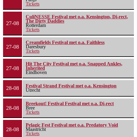
Tickets
CuliNESSE Festival met o.a. Kensington, Di-rect,
The Dirty Daddies
27-08
Rotterdam
Tickets
Creamfields Festival met o.a. Faithless
27-08
Daresbury
Tickets
Hit The City Festival met o.a. Snapped Ankles,
27-08
Inherited
Eindhoven
Festival Strand Festival met o.a. Kensington
28-08
Utrecht
Breekout! Festival Festival met o.a. Di-rect
28-08
Bree
Tickets
Pelagic Fest Festival met o.a. Predatory Void
28-08
Maastricht
Tickets