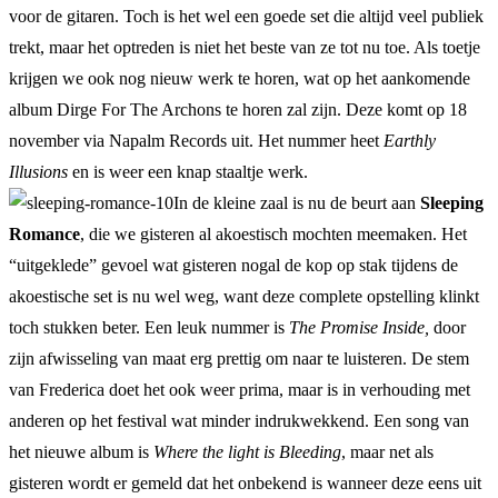
voor de gitaren. Toch is het wel een goede set die altijd veel publiek
trekt, maar het optreden is niet het beste van ze tot nu toe. Als toetje
krijgen we ook nog nieuw werk te horen, wat op het aankomende
album Dirge For The Archons te horen zal zijn. Deze komt op 18
november via Napalm Records uit. Het nummer heet
Earthly
Illusions
en is weer een knap staaltje werk.
In de kleine zaal is nu de beurt aan
Sleeping
Romance
, die we gisteren al akoestisch mochten meemaken. Het
“uitgeklede” gevoel wat gisteren nogal de kop op stak tijdens de
akoestische set is nu wel weg, want deze complete opstelling klinkt
toch stukken beter. Een leuk nummer is
The Promise Inside,
door
zijn afwisseling van maat erg prettig om naar te luisteren. De stem
van Frederica doet het ook weer prima, maar is in verhouding met
anderen op het festival wat minder indrukwekkend. Een song van
het nieuwe album is
Where the light is Bleeding
, maar net als
gisteren wordt er gemeld dat het onbekend is wanneer deze eens uit