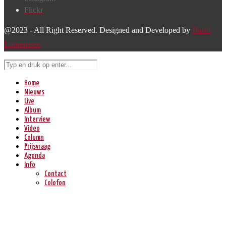
Flickr
@2023 - All Right Reserved. Designed and Developed by
Harm
Lourenssen
Home
Nieuws
Live
Album
Interview
Video
Column
Prijsvraag
Agenda
Info
Contact
Colofon