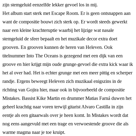
zijn stemgeluid eenzelfde lekker gevoel los in mij.
Het album start sterk met Escape Room. Er is geen ontsnappen aan
want de compositie bouwt zich sterk op. Er wordt steeds gewerkt
naar een kleine krachteruptie waarbij het lijzige wat nasale
stemgeluid de sfeer bepaalt en het muzikale decor extra doet
grooven. En grooven kunnen de heren van Heleven. Ook
titelnummer Into The Oceans is gezegend met een dijk van een
groove en hier krijgt mijn oude grunge-gevoel die extra kick waar ik
het al over had. Het is echter grunge met een meer pittig en scherper
randje. Ergens beweegt Heleven zich muzikaal enigszins in de
richting van Gojira hier, maar ook in bijvoorbeeld de compositie
Mistakes. Bassist Kike Martin en drummer Matias Farná duwen het
geheel krachtig naar voren terwijl gitarist Alvaro Castilla in zijn
eentje als een gitaarwals over je heen komt. In Mistakes wordt dat
nog eens aangevuld met een trage en verwoestende groove die als
warme magma naar je toe kruipt.