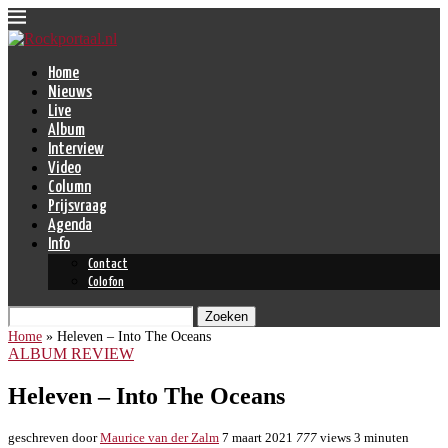
Home
Nieuws
Live
Album
Interview
Video
Column
Prijsvraag
Agenda
Info
Contact
Colofon
Zoeken
Home
»
Heleven – Into The Oceans
ALBUM REVIEW
Heleven – Into The Oceans
geschreven door
Maurice van der Zalm
7 maart 2021
777
views
3 minuten