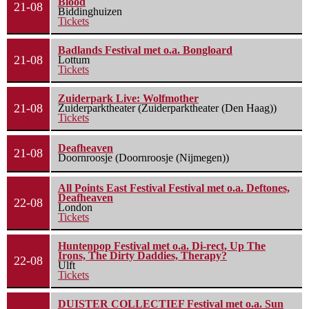
Blood
21-08
Biddinghuizen
Tickets
Badlands Festival met o.a. Bongloard
21-08
Lottum
Tickets
Zuiderpark Live: Wolfmother
21-08
Zuiderparktheater (Zuiderparktheater (Den Haag))
Tickets
Deafheaven
21-08
Doornroosje (Doornroosje (Nijmegen))
All Points East Festival Festival met o.a. Deftones,
Deafheaven
22-08
London
Tickets
Huntenpop Festival met o.a. Di-rect, Up The
Irons, The Dirty Daddies, Therapy?
22-08
Ulft
Tickets
DUISTER COLLECTIEF Festival met o.a. Sun