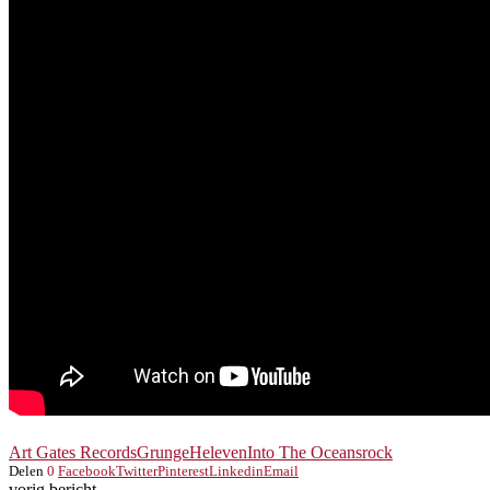
Art Gates Records
Grunge
Heleven
Into The Oceans
rock
Delen
0
Facebook
Twitter
Pinterest
Linkedin
Email
vorig bericht