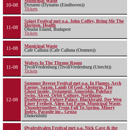
Municipal Waste
10-08
Dynamo (Dynamo (Eindhoven))
Tickets
Sziget Festival met o.a. John Coffey, Bring Me The
Horizon, Health
11-08
Óbudai Eiland, Budapest
Tickets
Municipal Waste
11-08
Cafe Calluna (Cafe Calluna (Ommen))
Wolves In The Throne Room
11-08
TivoliVredenburg (TivoliVredenburg (Utrecht))
Tickets
Summer Breeze Festival met o.a. In Flames, Arch
Enemy, Saxon, Lamb Of God, Alestorm, The
Ghost Inside, Testament, Amorphis, Paleface
Swiss, Alcest, Orbit Culture, Northlane,
12-08
Deafheaven, Future Palace, Blackbraid, Der Weg
Einer Freiheit, Alien Ant Farm, Municipal Waste,
Thundermother, From Fall To Spring, Misery
Index, Parasite inc., Groza
Dinkelsbühl
Øyafestivalen Festival met o.a. Nick Cave & the