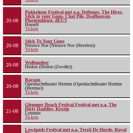
Pukkelpop Festival met o.a. Deftones, The Hives,
Stick to your Guns, Chat Pile, Deafheaven,
20-08
Ploegendienst, dEUS
Hasselt
Tickets
Stick To Your Guns
20-08
Nieuwe Nor (Nieuwe Nor (Heerlen))
Tickets
Wolfmother
20-08
Hedon (Hedon (Zwolle))
Racoon
Openluchttheater Hertme (Openluchttheater Hertme
20-08
(Hertme))
Tickets
Glemmer Beach Festival Festival met o.a. The
Dirty Daddies, Krezip
21-08
Lemmer
Tickets
Lowlands Festival met o.a. Terzij De Horde, Royal