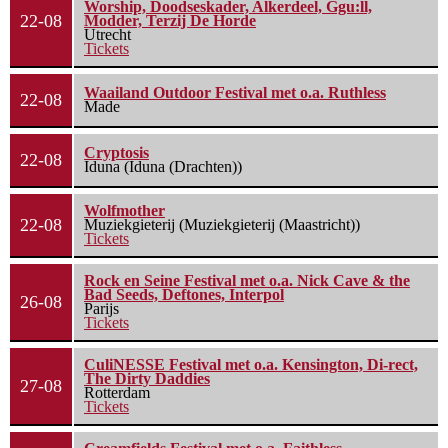
Worship, Doodseskader, Alkerdeel, Ggu:ll,
22-08
Modder, Terzij De Horde
Utrecht
Tickets
Waailand Outdoor Festival met o.a. Ruthless
22-08
Made
Cryptosis
22-08
Iduna (Iduna (Drachten))
Wolfmother
22-08
Muziekgieterij (Muziekgieterij (Maastricht))
Tickets
Rock en Seine Festival met o.a. Nick Cave & the
Bad Seeds, Deftones, Interpol
26-08
Parijs
Tickets
CuliNESSE Festival met o.a. Kensington, Di-rect,
The Dirty Daddies
27-08
Rotterdam
Tickets