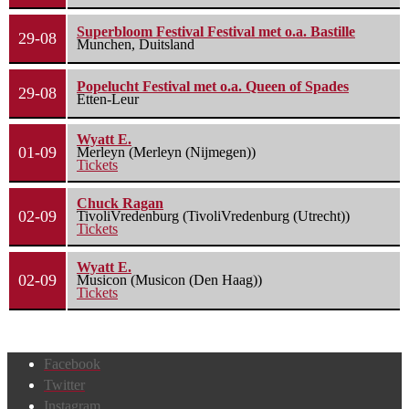
Superbloom Festival Festival met o.a. Bastille
29-08
Munchen, Duitsland
Popelucht Festival met o.a. Queen of Spades
29-08
Etten-Leur
Wyatt E.
01-09
Merleyn (Merleyn (Nijmegen))
Tickets
Chuck Ragan
02-09
TivoliVredenburg (TivoliVredenburg (Utrecht))
Tickets
Wyatt E.
02-09
Musicon (Musicon (Den Haag))
Tickets
Facebook
Twitter
Instagram