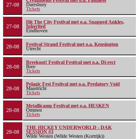
Creamfields Festival met o.a. Faithless
27-08
Daresbury
Tickets
Hit The City Festival met o.a. Snapped Ankles,
27-08
Inherited
Eindhoven
Festival Strand Festival met o.a. Kensington
28-08
Utrecht
Breekout! Festival Festival met o.a. Di-rect
28-08
Bree
Tickets
Pelagic Fest Festival met o.a. Predatory Void
28-08
Maastricht
Tickets
Metallicamp Festival met o.a. HESKEN
28-08
Ommen
Tickets
THE HICKEY UNDERWORLD - DAK
28-08
SESSION #3
Wilde Westen (Wilde Westen (Kortrijk))