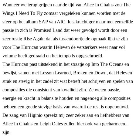
Wanneer we terug grijpen naar de tijd van Alice In Chains zou The
Wings I Need To Fly zomaar vergeleken kunnen worden met de
sfeer op het album SAP van AIC. Iets krachtiger maar met eenzelfde
passie in zich is Promised Land dat weer gevolgd wordt door een
zeer rustig Rise Again dat als tussendoortje de opmaak lijkt te zijn
voor The Hurrican waarin Heleven de versterkers weer naar vol
volume heeft gedraaid en het tempo is opgeschroefd.
The Hurrican past uitstekend in het straatje op Into The Oceans en
bewijst, samen met Lesson Learned, Broken en Down, dat Heleven
strak en stevig in het zadel zit wat betreft het schrijven en spelen van
composities die consistent van kwaliteit zijn. Ze weten passie,
energie en kracht in balans te houden en nagenoeg alle composities
hebben een goede stevige basis van waaruit de rest is opgebouwd.
De zang van Higinio spreekt mij zeer zeker aan en liefhebbers van
Alice In Chains en Leigh Oates zullen hier ook van gecharmeerd
zijn.