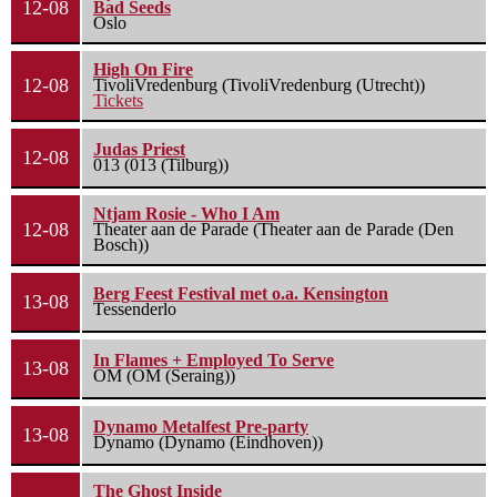
12-08
Bad Seeds
Oslo
High On Fire
12-08
TivoliVredenburg (TivoliVredenburg (Utrecht))
Tickets
Judas Priest
12-08
013 (013 (Tilburg))
Ntjam Rosie - Who I Am
12-08
Theater aan de Parade (Theater aan de Parade (Den
Bosch))
Berg Feest Festival met o.a. Kensington
13-08
Tessenderlo
In Flames + Employed To Serve
13-08
OM (OM (Seraing))
Dynamo Metalfest Pre-party
13-08
Dynamo (Dynamo (Eindhoven))
The Ghost Inside