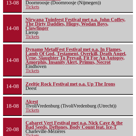
13-08
Doornroosje (Doornroosje (Nijmegen))
Tickets
Nirwana Tuinfeest Festival met o.a. John Coffey,
The Dirty Daddies, Hiqpy, Wodan Boys,
14-08
Clawfinger
Lierop
Tickets
Dynamo MetalFest Festival met o.a. In Flames,
Lamb Of God, Testament, Overkill, Death Angel,
Urne, Slaughter To Prevail, Fit For An Autopsy,
14-08
Amorphis, Insanity Alert, Primus, Necrot
Eindhoven
Tickets
Zeeltje Rock Festival met o.a. Up The Irons
14-08
Deest
Alcest
18-08
TivoliVredenburg (TivoliVredenburg (Utrecht))
Tickets
Cabaret Vert Festival met o.a. Nick Cave & the
Bad Seeds, Deftones, Body Count feat. Ice-T
20-08
Charleville-Mézières
Tickets