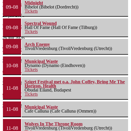
Midnight
Waterparks – Jinx
09-08
Bibelot (Bibelot (Dordrecht))
Tickets
26 juli 2026
Spectral Wound
Wailin’ Storms – The Arsonist
09-08
Hall Of Fame (Hall Of Fame (Tilburg))
Tickets
26 juli 2026
Arch Enemy
09-08
TivoliVredenburg (TivoliVredenburg (Utrecht))
The Fifth Alliance – Stenahoria
22 juli 2026
Municipal Waste
10-08
Dynamo (Dynamo (Eindhoven))
Tickets
Gallon – A Spell Called Reality
Sziget Festival met o.a. John Coffey, Bring Me The
22 juli 2026
Horizon, Health
11-08
Óbudai Eiland, Budapest
Green Carnation – A Dark Poem II: Sanguis
Tickets
20 juli 2026
Municipal Waste
11-08
Cafe Calluna (Cafe Calluna (Ommen))
Wolves In The Throne Room
11-08
TivoliVredenburg (TivoliVredenburg (Utrecht))