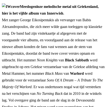
Meedogenloze melodische metal uit Griekenland,
hier is het vijfde album van Innerwish
.
Met zanger George Eikosipentakis als vervanger van Babis
Alexandropoulos, die zich meer wilde gaan toeleggen op klassieke
zang. De band had zijn visitekaartje al afgegeven met de
voorgaande vier albums, en voorafgaand aan de release van het
nieuwe album konden de fans vast wennen aan de stem van
Eikosipentakis, doordat de band twee cover versies opnam en
uitbracht. Het nummer
Neon Knights
van
Black Sabbath
werd
uitgebracht op een Griekse verzamelaar van de Griekse afdeling van
Metal Hammer, het nummer
Black Mass
van
Warlord
werd
gebruikt voor de verzamelaar
Sons Of A Dream – A Tribute To The
Majesty Of Warlord
. Er was ondertussen nogal wat tijd verstreken
na het verschijnen van
No Turning Back
dat in 2010 in de winkels
lag. Vol overgave ging de band aan de slag in de Devasoundz
Studios in Athene. Het mixen werd weer overgelaten aan het