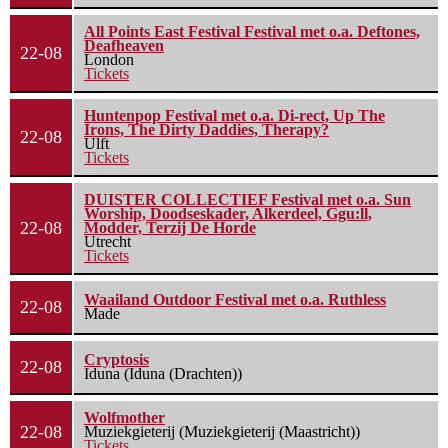
All Points East Festival Festival met o.a. Deftones,
Deafheaven
22-08
London
Tickets
Huntenpop Festival met o.a. Di-rect, Up The
Irons, The Dirty Daddies, Therapy?
22-08
Ulft
Tickets
DUISTER COLLECTIEF Festival met o.a. Sun
Worship, Doodseskader, Alkerdeel, Ggu:ll,
22-08
Modder, Terzij De Horde
Utrecht
Tickets
Waailand Outdoor Festival met o.a. Ruthless
22-08
Made
Cryptosis
22-08
Iduna (Iduna (Drachten))
Wolfmother
22-08
Muziekgieterij (Muziekgieterij (Maastricht))
Tickets