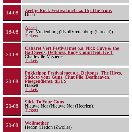
Zeeltje Rock Festival met o.a. Up The Irons
14-08
Deest
Alcest
18-08
TivoliVredenburg (TivoliVredenburg (Utrecht))
Tickets
Cabaret Vert Festival met o.a. Nick Cave & the
Bad Seeds, Deftones, Body Count feat. Ice-T
20-08
Charleville-Mézières
Tickets
Pukkelpop Festival met o.a. Deftones, The Hives,
Stick to your Guns, Chat Pile, Deafheaven,
20-08
Ploegendienst, dEUS
Hasselt
Tickets
Stick To Your Guns
20-08
Nieuwe Nor (Nieuwe Nor (Heerlen))
Tickets
Wolfmother
20-08
Hedon (Hedon (Zwolle))