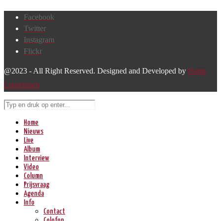
Facebook
Twitter
Instagram
Flickr
@2023 - All Right Reserved. Designed and Developed by
Harm
Lourenssen
Home
Nieuws
Live
Album
Interview
Video
Column
Prijsvraag
Agenda
Info
Contact
Colofon