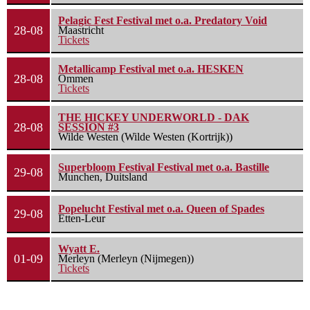
Pelagic Fest Festival met o.a. Predatory Void
28-08
Maastricht
Tickets
Metallicamp Festival met o.a. HESKEN
28-08
Ommen
Tickets
THE HICKEY UNDERWORLD - DAK
28-08
SESSION #3
Wilde Westen (Wilde Westen (Kortrijk))
Superbloom Festival Festival met o.a. Bastille
29-08
Munchen, Duitsland
Popelucht Festival met o.a. Queen of Spades
29-08
Etten-Leur
Wyatt E.
01-09
Merleyn (Merleyn (Nijmegen))
Tickets