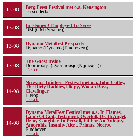
Berg Feest Festival met o.a. Kensington
13-08
Tessenderlo
In Flames + Employed To Serve
13-08
OM (OM (Seraing))
Dynamo Metalfest Pre-party
13-08
Dynamo (Dynamo (Eindhoven))
The Ghost Inside
13-08
Doornroosje (Doornroosje (Nijmegen))
Tickets
Nirwana Tuinfeest Festival met o.a. John Coffey,
The Dirty Daddies, Hiqpy, Wodan Boys,
14-08
Clawfinger
Lierop
Tickets
Dynamo MetalFest Festival met o.a. In Flames,
Lamb Of God, Testament, Overkill, Death Angel,
Urne, Slaughter To Prevail, Fit For An Autopsy,
14-08
Amorphis, Insanity Alert, Primus, Necrot
Eindhoven
Tickets