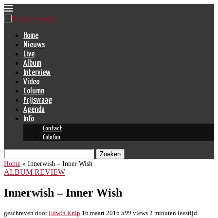
Home
Nieuws
Live
Album
Interview
Video
Column
Prijsvraag
Agenda
Info
Contact
Colofon
Zoeken
Home
»
Innerwish – Inner Wish
ALBUM REVIEW
Innerwish – Inner Wish
geschreven door
Edwin Knip
16 maart 2016
599
views
2 minuten leestijd