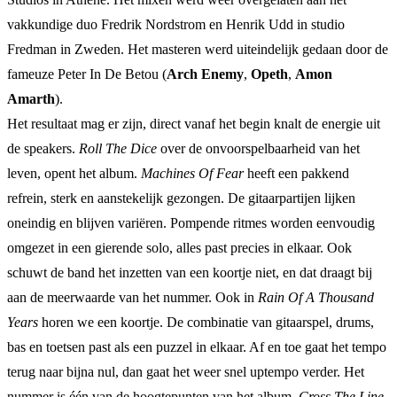
vakkundige duo Fredrik Nordstrom en Henrik Udd in studio
Fredman in Zweden. Het masteren werd uiteindelijk gedaan door de
fameuze Peter In De Betou (
Arch Enemy
,
Opeth
,
Amon
Amarth
).
Het resultaat mag er zijn, direct vanaf het begin knalt de energie uit
de speakers.
Roll The Dice
over de onvoorspelbaarheid van het
leven, opent het album.
Machines Of Fear
heeft een pakkend
refrein, sterk en aanstekelijk gezongen. De gitaarpartijen lijken
oneindig en blijven variëren. Pompende ritmes worden eenvoudig
omgezet in een gierende solo, alles past precies in elkaar. Ook
schuwt de band het inzetten van een koortje niet, en dat draagt bij
aan de meerwaarde van het nummer. Ook in
Rain Of A Thousand
Years
horen we een koortje. De combinatie van gitaarspel, drums,
bas en toetsen past als een puzzel in elkaar. Af en toe gaat het tempo
terug naar bijna nul, dan gaat het weer snel uptempo verder. Het
nummer is één van de hoogtepunten van het album.
Cross The Line