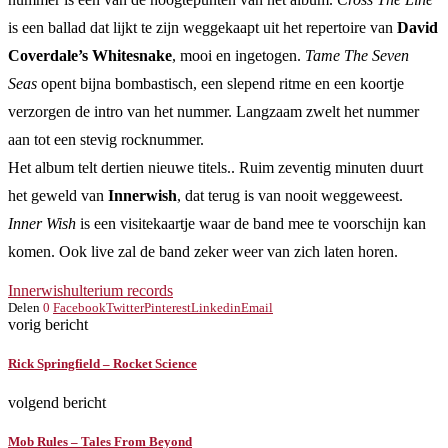
is een ballad dat lijkt te zijn weggekaapt uit het repertoire van
David
Coverdale’s Whitesnake
, mooi en ingetogen.
Tame The Seven
Seas
opent bijna bombastisch, een slepend ritme en een koortje
verzorgen de intro van het nummer. Langzaam zwelt het nummer
aan tot een stevig rocknummer.
Het album telt dertien nieuwe titels.. Ruim zeventig minuten duurt
het geweld van
Innerwish
, dat terug is van nooit weggeweest.
Inner Wish
is een visitekaartje waar de band mee te voorschijn kan
komen. Ook live zal de band zeker weer van zich laten horen.
Innerwish
ulterium records
Delen
0
Facebook
Twitter
Pinterest
Linkedin
Email
vorig bericht
Rick Springfield – Rocket Science
volgend bericht
Mob Rules – Tales From Beyond