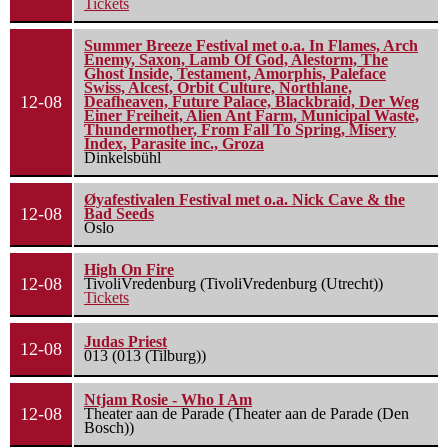
Tickets
Summer Breeze Festival met o.a. In Flames, Arch
Enemy, Saxon, Lamb Of God, Alestorm, The
Ghost Inside, Testament, Amorphis, Paleface
Swiss, Alcest, Orbit Culture, Northlane,
12-08
Deafheaven, Future Palace, Blackbraid, Der Weg
Einer Freiheit, Alien Ant Farm, Municipal Waste,
Thundermother, From Fall To Spring, Misery
Index, Parasite inc., Groza
Dinkelsbühl
Øyafestivalen Festival met o.a. Nick Cave & the
12-08
Bad Seeds
Oslo
High On Fire
12-08
TivoliVredenburg (TivoliVredenburg (Utrecht))
Tickets
Judas Priest
12-08
013 (013 (Tilburg))
Ntjam Rosie - Who I Am
12-08
Theater aan de Parade (Theater aan de Parade (Den
Bosch))