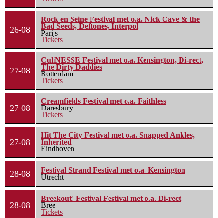
Rock en Seine Festival met o.a. Nick Cave & the
Bad Seeds, Deftones, Interpol
26-08
Parijs
Tickets
CuliNESSE Festival met o.a. Kensington, Di-rect,
The Dirty Daddies
27-08
Rotterdam
Tickets
Creamfields Festival met o.a. Faithless
27-08
Daresbury
Tickets
Hit The City Festival met o.a. Snapped Ankles,
27-08
Inherited
Eindhoven
Festival Strand Festival met o.a. Kensington
28-08
Utrecht
Breekout! Festival Festival met o.a. Di-rect
28-08
Bree
Tickets