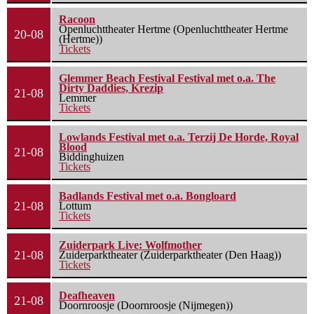
Racoon
Openluchttheater Hertme (Openluchttheater Hertme
20-08
(Hertme))
Tickets
Glemmer Beach Festival Festival met o.a. The
Dirty Daddies, Krezip
21-08
Lemmer
Tickets
Lowlands Festival met o.a. Terzij De Horde, Royal
Blood
21-08
Biddinghuizen
Tickets
Badlands Festival met o.a. Bongloard
21-08
Lottum
Tickets
Zuiderpark Live: Wolfmother
21-08
Zuiderparktheater (Zuiderparktheater (Den Haag))
Tickets
Deafheaven
21-08
Doornroosje (Doornroosje (Nijmegen))