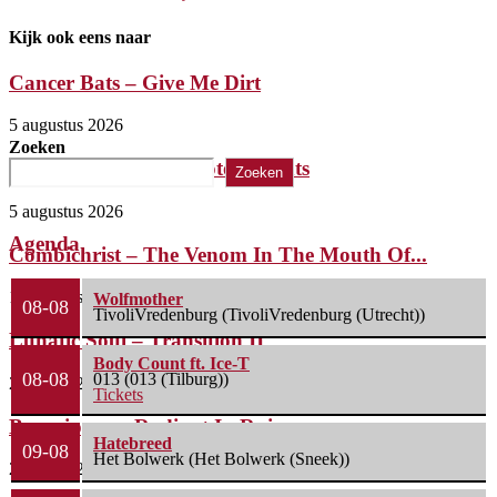
Kijk ook eens naar
Cancer Bats – Give Me Dirt
5 augustus 2026
Zoeken
The Iron Roses – Molotov Nights
Zoeken
5 augustus 2026
Agenda
Combichrist – The Venom In The Mouth Of...
1 augustus 2026
Wolfmother
08-08
TivoliVredenburg (TivoliVredenburg (Utrecht))
Lunatic Soul – Transition II
Body Count ft. Ice-T
08-08
013 (013 (Tilburg))
29 juli 2026
Tickets
Boneripper – Radiant In Ruin
Hatebreed
09-08
Het Bolwerk (Het Bolwerk (Sneek))
27 juli 2026