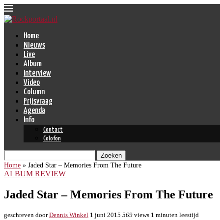
Home
Nieuws
Live
Album
Interview
Video
Column
Prijsvraag
Agenda
Info
Contact
Colofon
Zoeken
Home
»
Jaded Star – Memories From The Future
ALBUM REVIEW
Jaded Star – Memories From The Future
geschreven door
Dennis Winkel
1 juni 2015
569
views
1 minuten leestijd