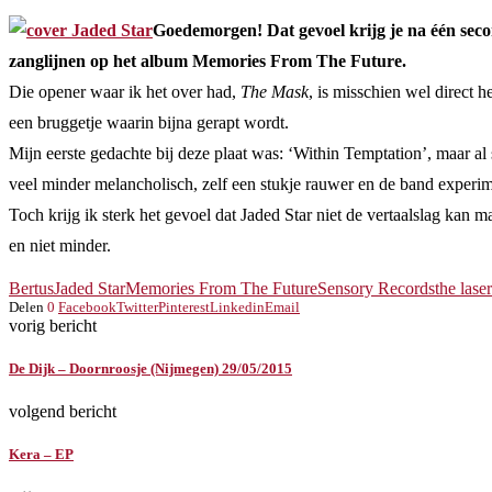
Goedemorgen! Dat gevoel krijg je na één seco
zanglijnen op het album Memories From The Future.
Die opener waar ik het over had,
The Mask
, is misschien wel direct 
een bruggetje waarin bijna gerapt wordt.
Mijn eerste gedachte bij deze plaat was: ‘Within Temptation’, maar al 
veel minder melancholisch, zelf een stukje rauwer en de band experime
Toch krijg ik sterk het gevoel dat Jaded Star niet de vertaalslag kan 
en niet minder.
Bertus
Jaded Star
Memories From The Future
Sensory Records
the lase
Delen
0
Facebook
Twitter
Pinterest
Linkedin
Email
vorig bericht
De Dijk – Doornroosje (Nijmegen) 29/05/2015
volgend bericht
Kera – EP