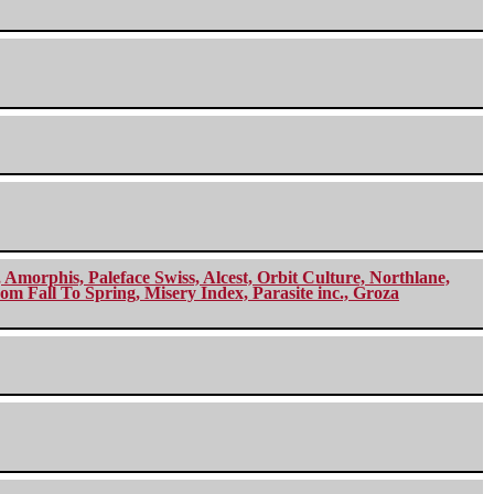
morphis, Paleface Swiss, Alcest, Orbit Culture, Northlane,
m Fall To Spring, Misery Index, Parasite inc., Groza