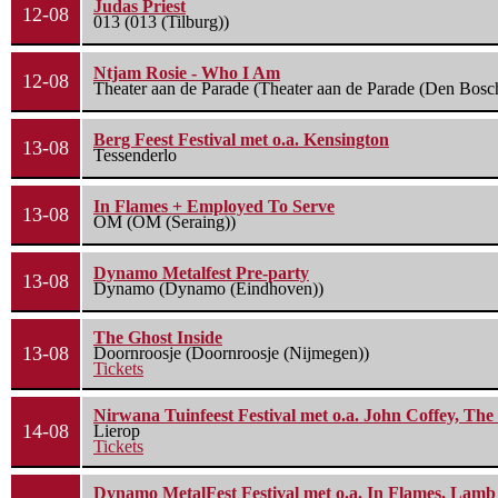
Judas Priest
12-08
013 (013 (Tilburg))
Ntjam Rosie - Who I Am
12-08
Theater aan de Parade (Theater aan de Parade (Den Bosc
Berg Feest Festival met o.a. Kensington
13-08
Tessenderlo
In Flames + Employed To Serve
13-08
OM (OM (Seraing))
Dynamo Metalfest Pre-party
13-08
Dynamo (Dynamo (Eindhoven))
The Ghost Inside
13-08
Doornroosje (Doornroosje (Nijmegen))
Tickets
Nirwana Tuinfeest Festival met o.a. John Coffey, Th
14-08
Lierop
Tickets
Dynamo MetalFest Festival met o.a. In Flames, Lamb O