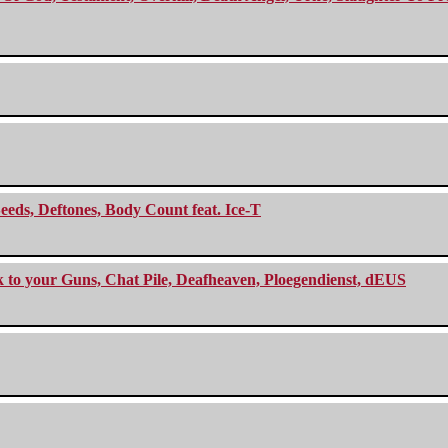
eeds, Deftones, Body Count feat. Ice-T
ck to your Guns, Chat Pile, Deafheaven, Ploegendienst, dEUS