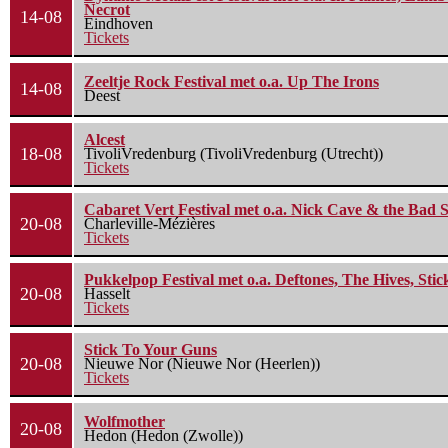
Necrot
14-08
Eindhoven
Tickets
Zeeltje Rock Festival met o.a. Up The Irons
14-08
Deest
Alcest
18-08
TivoliVredenburg (TivoliVredenburg (Utrecht))
Tickets
Cabaret Vert Festival met o.a. Nick Cave & the Bad S
20-08
Charleville-Mézières
Tickets
Pukkelpop Festival met o.a. Deftones, The Hives, Sti
20-08
Hasselt
Tickets
Stick To Your Guns
20-08
Nieuwe Nor (Nieuwe Nor (Heerlen))
Tickets
Wolfmother
20-08
Hedon (Hedon (Zwolle))