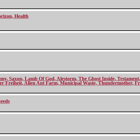
orizon, Health
my, Saxon, Lamb Of God, Alestorm, The Ghost Inside, Testament, A
r Freiheit, Alien Ant Farm, Municipal Waste, Thundermother, Fro
Seeds