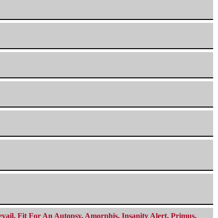
ail, Fit For An Autopsy, Amorphis, Insanity Alert, Primus,