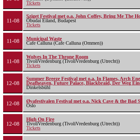
Tickets
Sziget Festival met o.a. John Coffey, Bring Me The H
11-08
Óbudai Eiland, Budapest
Tickets
Municipal Waste
11-08
Cafe Calluna (Cafe Calluna (Ommen))
Wolves In The Throne Room
11-08
TivoliVredenburg (TivoliVredenburg (Utrecht))
Tickets
Summer Breeze Festival met o.a. In Flames, Arch Ene
12-08
Deafheaven, Future Palace, Blackbraid, Der Weg Eine
Dinkelsbühl
Øyafestivalen Festival met o.a. Nick Cave & the Bad 
12-08
Oslo
High On Fire
12-08
TivoliVredenburg (TivoliVredenburg (Utrecht))
Tickets