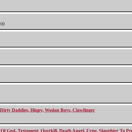
h))
e Dirty Daddies, Hiqpy, Wodan Boys, Clawfinger
f God, Testament, Overkill, Death Angel, Urne, Slaughter To Prev