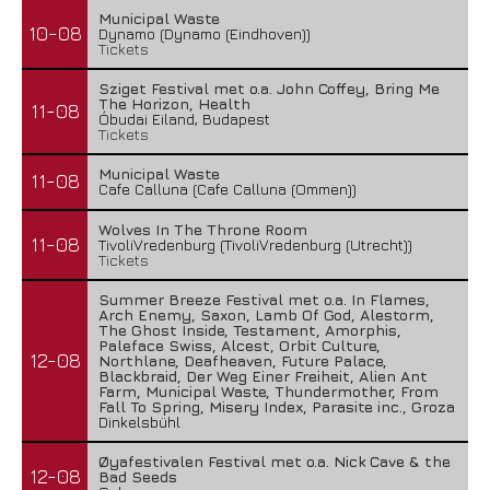
Municipal Waste
10-08
Dynamo (Dynamo (Eindhoven))
Tickets
Sziget Festival met o.a. John Coffey, Bring Me
The Horizon, Health
11-08
Óbudai Eiland, Budapest
Tickets
Municipal Waste
11-08
Cafe Calluna (Cafe Calluna (Ommen))
Wolves In The Throne Room
11-08
TivoliVredenburg (TivoliVredenburg (Utrecht))
Tickets
Summer Breeze Festival met o.a. In Flames,
Arch Enemy, Saxon, Lamb Of God, Alestorm,
The Ghost Inside, Testament, Amorphis,
Paleface Swiss, Alcest, Orbit Culture,
12-08
Northlane, Deafheaven, Future Palace,
Blackbraid, Der Weg Einer Freiheit, Alien Ant
Farm, Municipal Waste, Thundermother, From
Fall To Spring, Misery Index, Parasite inc., Groza
Dinkelsbühl
Øyafestivalen Festival met o.a. Nick Cave & the
12-08
Bad Seeds