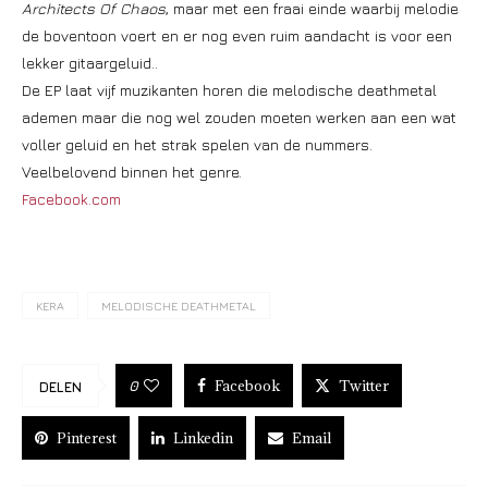
Architects Of Chaos
, maar met een fraai einde waarbij melodie
de boventoon voert en er nog even ruim aandacht is voor een
lekker gitaargeluid..
De EP laat vijf muzikanten horen die melodische deathmetal
ademen maar die nog wel zouden moeten werken aan een wat
voller geluid en het strak spelen van de nummers.
Veelbelovend binnen het genre.
Facebook.com
KERA
MELODISCHE DEATHMETAL
Facebook
Twitter
0
DELEN
Pinterest
Linkedin
Email