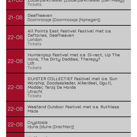
Tickets
Deafheaven
21-08
Doornroosje (Doornroosje (Nijmegen))
All Points East Festival Festival met o.a.
Deftones, Deafheaven
22-08
London
Tickets
Huntenpop Festival met o.a. Di-rect, Up The
Irons, The Dirty Daddies, Therapy?
22-08
Ulft
Tickets
DUISTER COLLECTIEF Festival met o.a. Sun
Worship, Doodseskader, Alkerdeel, Ggu:ll,
22-08
Modder, Terzij De Horde
Utrecht
Tickets
Waailand Outdoor Festival met o.a. Ruthless
22-08
Made
Cryptosis
22-08
Iduna (Iduna (Drachten))