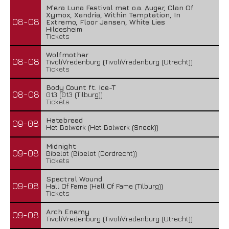
M'era Luna Festival met o.a. Auger, Clan Of
Xymox, Xandria, Within Temptation, In
08-08
Extremo, Floor Jansen, White Lies
Hildesheim
Tickets
Wolfmother
08-08
TivoliVredenburg (TivoliVredenburg (Utrecht))
Tickets
Body Count ft. Ice-T
08-08
013 (013 (Tilburg))
Tickets
Hatebreed
09-08
Het Bolwerk (Het Bolwerk (Sneek))
Midnight
09-08
Bibelot (Bibelot (Dordrecht))
Tickets
Spectral Wound
09-08
Hall Of Fame (Hall Of Fame (Tilburg))
Tickets
Arch Enemy
09-08
TivoliVredenburg (TivoliVredenburg (Utrecht))