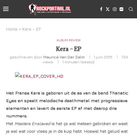
Home
»
Kera – EP
ALBUM REVIEW
Kera – EP
geschreven door
Maurice Van Der Zalm
1 juni 2015
734
views
1 minuten leestijd
Het Franse Kera is geboren uit de as van de band Thanatic
Eyes en speelt melodische deathmetal met progressieve
elementen en levert de eerste EP af met daarop drie
nummers.
Met
Masters Enslaved
is het ijs wel meteen gebroken en weet
je wel wat voor vlees je in de kuip hebt. Hoewel het geluid wat