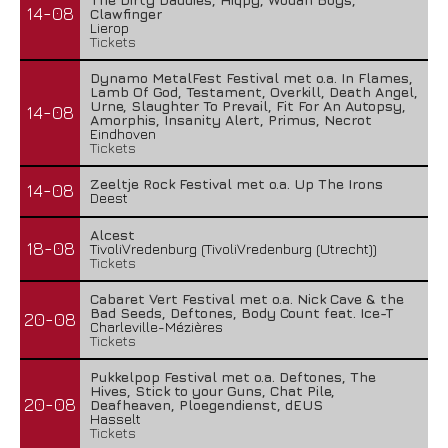
14-08
Clawfinger
Lierop
Tickets
Dynamo MetalFest Festival met o.a. In Flames,
Lamb Of God, Testament, Overkill, Death Angel,
Urne, Slaughter To Prevail, Fit For An Autopsy,
14-08
Amorphis, Insanity Alert, Primus, Necrot
Eindhoven
Tickets
Zeeltje Rock Festival met o.a. Up The Irons
14-08
Deest
Alcest
18-08
TivoliVredenburg (TivoliVredenburg (Utrecht))
Tickets
Cabaret Vert Festival met o.a. Nick Cave & the
Bad Seeds, Deftones, Body Count feat. Ice-T
20-08
Charleville-Mézières
Tickets
Pukkelpop Festival met o.a. Deftones, The
Hives, Stick to your Guns, Chat Pile,
20-08
Deafheaven, Ploegendienst, dEUS
Hasselt
Tickets