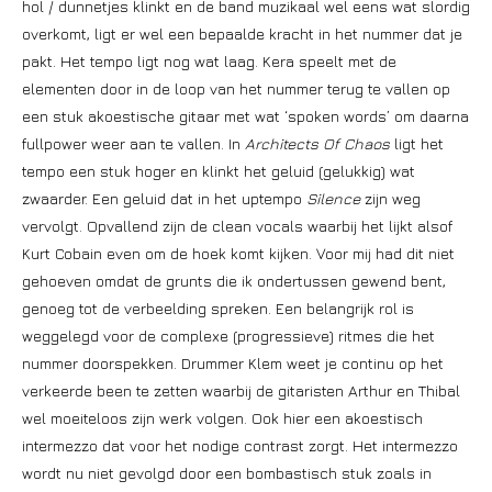
hol / dunnetjes klinkt en de band muzikaal wel eens wat slordig
overkomt, ligt er wel een bepaalde kracht in het nummer dat je
pakt. Het tempo ligt nog wat laag. Kera speelt met de
elementen door in de loop van het nummer terug te vallen op
een stuk akoestische gitaar met wat ‘spoken words’ om daarna
fullpower weer aan te vallen. In
Architects Of Chaos
ligt het
tempo een stuk hoger en klinkt het geluid (gelukkig) wat
zwaarder. Een geluid dat in het uptempo
Silence
zijn weg
vervolgt. Opvallend zijn de clean vocals waarbij het lijkt alsof
Kurt Cobain even om de hoek komt kijken. Voor mij had dit niet
gehoeven omdat de grunts die ik ondertussen gewend bent,
genoeg tot de verbeelding spreken. Een belangrijk rol is
weggelegd voor de complexe (progressieve) ritmes die het
nummer doorspekken. Drummer Klem weet je continu op het
verkeerde been te zetten waarbij de gitaristen Arthur en Thibal
wel moeiteloos zijn werk volgen. Ook hier een akoestisch
intermezzo dat voor het nodige contrast zorgt. Het intermezzo
wordt nu niet gevolgd door een bombastisch stuk zoals in