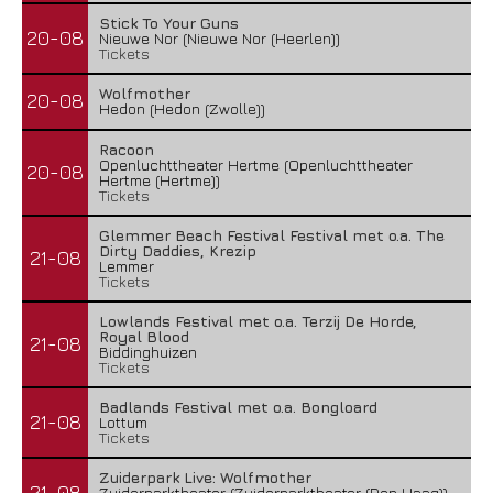
Stick To Your Guns
20-08
Nieuwe Nor (Nieuwe Nor (Heerlen))
Tickets
Wolfmother
20-08
Hedon (Hedon (Zwolle))
Racoon
Openluchttheater Hertme (Openluchttheater
20-08
Hertme (Hertme))
Tickets
Glemmer Beach Festival Festival met o.a. The
Dirty Daddies, Krezip
21-08
Lemmer
Tickets
Lowlands Festival met o.a. Terzij De Horde,
Royal Blood
21-08
Biddinghuizen
Tickets
Badlands Festival met o.a. Bongloard
21-08
Lottum
Tickets
Zuiderpark Live: Wolfmother
21-08
Zuiderparktheater (Zuiderparktheater (Den Haag))