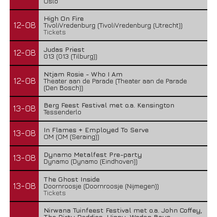
Oslo
High On Fire
12-08
TivoliVredenburg (TivoliVredenburg (Utrecht))
Tickets
Judas Priest
12-08
013 (013 (Tilburg))
Ntjam Rosie - Who I Am
12-08
Theater aan de Parade (Theater aan de Parade
(Den Bosch))
Berg Feest Festival met o.a. Kensington
13-08
Tessenderlo
In Flames + Employed To Serve
13-08
OM (OM (Seraing))
Dynamo Metalfest Pre-party
13-08
Dynamo (Dynamo (Eindhoven))
The Ghost Inside
13-08
Doornroosje (Doornroosje (Nijmegen))
Tickets
Nirwana Tuinfeest Festival met o.a. John Coffey,
The Dirty Daddies, Hiqpy, Wodan Boys,