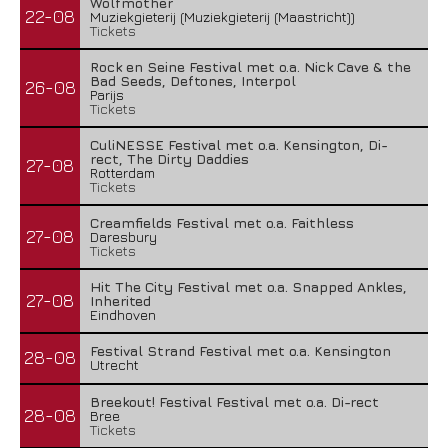
Wolfmother
22-08
Muziekgieterij (Muziekgieterij (Maastricht))
Tickets
Rock en Seine Festival met o.a. Nick Cave & the
Bad Seeds, Deftones, Interpol
26-08
Parijs
Tickets
CuliNESSE Festival met o.a. Kensington, Di-
rect, The Dirty Daddies
27-08
Rotterdam
Tickets
Creamfields Festival met o.a. Faithless
27-08
Daresbury
Tickets
Hit The City Festival met o.a. Snapped Ankles,
27-08
Inherited
Eindhoven
Festival Strand Festival met o.a. Kensington
28-08
Utrecht
Breekout! Festival Festival met o.a. Di-rect
28-08
Bree
Tickets