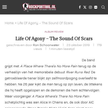
Home
»
Life Of Agony – The Sound Of Scars
ALBUM REVIEW
Life Of Agony – The Sound Of Scars
geschreven door
Ron Schoonwater
23 oktober 2019
779
views
1 minuten leestijd
De band
grijpt met
A Place Where There’s No More Pain
terug op de
verhaallijn van het memorabele debuut
River Runs Red
. De
getroebleerde tiener blijkt zijn zelfmoordpoging overleefd te
hebben. Na 26 jaar kijkt de man terug op zijn leven, de littekens
die hij heeft opgelopen en de demonen die hem achtervolgen.
Waar voorganger
A Place Where’s There No More Pain
schatplichtig was aan Alice In Chains en, de ook door AIC