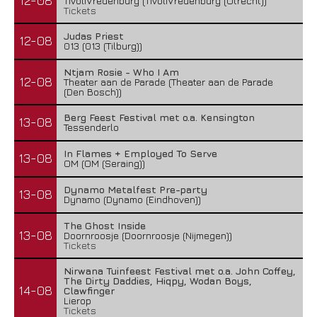
12-08
TivoliVredenburg (TivoliVredenburg (Utrecht))
Tickets
Judas Priest
12-08
013 (013 (Tilburg))
Ntjam Rosie - Who I Am
12-08
Theater aan de Parade (Theater aan de Parade
(Den Bosch))
Berg Feest Festival met o.a. Kensington
13-08
Tessenderlo
In Flames + Employed To Serve
13-08
OM (OM (Seraing))
Dynamo Metalfest Pre-party
13-08
Dynamo (Dynamo (Eindhoven))
The Ghost Inside
13-08
Doornroosje (Doornroosje (Nijmegen))
Tickets
Nirwana Tuinfeest Festival met o.a. John Coffey,
The Dirty Daddies, Hiqpy, Wodan Boys,
14-08
Clawfinger
Lierop
Tickets