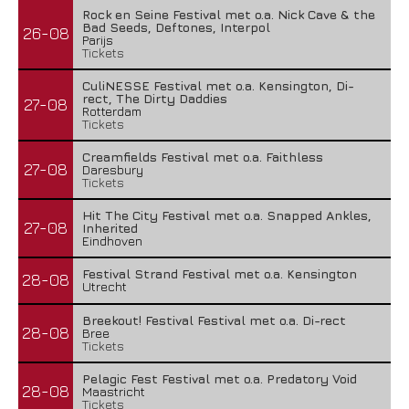
Rock en Seine Festival met o.a. Nick Cave & the
Bad Seeds, Deftones, Interpol
26-08
Parijs
Tickets
CuliNESSE Festival met o.a. Kensington, Di-
rect, The Dirty Daddies
27-08
Rotterdam
Tickets
Creamfields Festival met o.a. Faithless
27-08
Daresbury
Tickets
Hit The City Festival met o.a. Snapped Ankles,
27-08
Inherited
Eindhoven
Festival Strand Festival met o.a. Kensington
28-08
Utrecht
Breekout! Festival Festival met o.a. Di-rect
28-08
Bree
Tickets
Pelagic Fest Festival met o.a. Predatory Void
28-08
Maastricht
Tickets