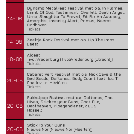
Dynamo MetalFest Festival met o.a. In Flames,
Lamb Of God, Testament, Overkill, Death Angel,
Urne, Slaughter To Prevail, Fit For An Autopsy,
14-08
Amorphis, Insanity Alert, Primus, Necrot
Eindhoven
Tickets
Zeeltje Rock Festival met o.a. Up The Irons
14-08
Deest
Alcest
18-08
TivoliVredenburg (TivoliVredenburg (Utrecht))
Tickets
Cabaret Vert Festival met o.a. Nick Cave & the
Bad Seeds, Deftones, Body Count feat. Ice-T
20-08
Charleville-Mézières
Tickets
Pukkelpop Festival met o.a. Deftones, The
Hives, Stick to your Guns, Chat Pile,
20-08
Deafheaven, Ploegendienst, dEUS
Hasselt
Tickets
Stick To Your Guns
20-08
Nieuwe Nor (Nieuwe Nor (Heerlen))
Tickets