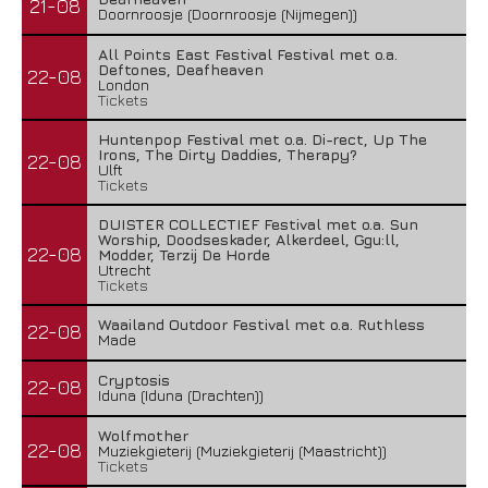
21-08
Doornroosje (Doornroosje (Nijmegen))
All Points East Festival Festival met o.a.
Deftones, Deafheaven
22-08
London
Tickets
Huntenpop Festival met o.a. Di-rect, Up The
Irons, The Dirty Daddies, Therapy?
22-08
Ulft
Tickets
DUISTER COLLECTIEF Festival met o.a. Sun
Worship, Doodseskader, Alkerdeel, Ggu:ll,
22-08
Modder, Terzij De Horde
Utrecht
Tickets
Waailand Outdoor Festival met o.a. Ruthless
22-08
Made
Cryptosis
22-08
Iduna (Iduna (Drachten))
Wolfmother
22-08
Muziekgieterij (Muziekgieterij (Maastricht))
Tickets