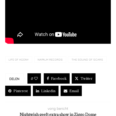
LIFE OF AGONY
NAPALM RECORDS
THE SOUND OF SCARS
Facebook
Twitter
0
DELEN
Pinterest
Linkedin
Email
vorig bericht
Nightwish geeft extra show in Ziggo Dome