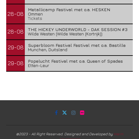
Metallicamp Festival met o.a. HESKEN
28-08
Ommen
Tickets
THE HICKEY UNDERWORLD - DAK SESSION #3
28-08
Wilde Westen (Wilde Westen (Kortrijk))
Superbloom Festival Festival met o.a. Bastille
29-08
Munchen, Duitsland
Popelucht Festival met o.a. Queen of Spades
29-08
Etten-Leur
@2023 - All Right Reserved. Designed and Developed by
Harm
Lourenssen