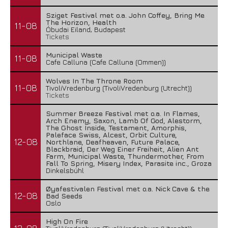
Sziget Festival met o.a. John Coffey, Bring Me
The Horizon, Health
11-08
Óbudai Eiland, Budapest
Tickets
Municipal Waste
11-08
Cafe Calluna (Cafe Calluna (Ommen))
Wolves In The Throne Room
11-08
TivoliVredenburg (TivoliVredenburg (Utrecht))
Tickets
Summer Breeze Festival met o.a. In Flames,
Arch Enemy, Saxon, Lamb Of God, Alestorm,
The Ghost Inside, Testament, Amorphis,
Paleface Swiss, Alcest, Orbit Culture,
12-08
Northlane, Deafheaven, Future Palace,
Blackbraid, Der Weg Einer Freiheit, Alien Ant
Farm, Municipal Waste, Thundermother, From
Fall To Spring, Misery Index, Parasite inc., Groza
Dinkelsbühl
Øyafestivalen Festival met o.a. Nick Cave & the
12-08
Bad Seeds
Oslo
High On Fire