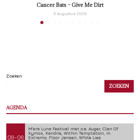
Cancer Bats – Give Me Dirt
5 augustus 2026
Zoeken
ZOEKEN
AGENDA
M'era Luna Festival met o.a. Auger, Clan Of
Xymox, Xandria, Within Temptation, In
08-08
Extremo, Floor Jansen, White Lies