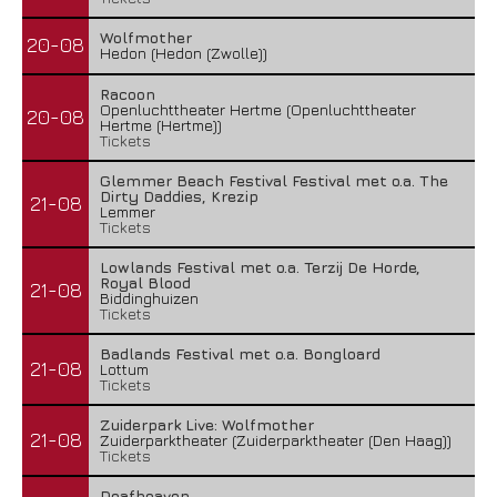
Wolfmother
20-08
Hedon (Hedon (Zwolle))
Racoon
Openluchttheater Hertme (Openluchttheater
20-08
Hertme (Hertme))
Tickets
Glemmer Beach Festival Festival met o.a. The
Dirty Daddies, Krezip
21-08
Lemmer
Tickets
Lowlands Festival met o.a. Terzij De Horde,
Royal Blood
21-08
Biddinghuizen
Tickets
Badlands Festival met o.a. Bongloard
21-08
Lottum
Tickets
Zuiderpark Live: Wolfmother
21-08
Zuiderparktheater (Zuiderparktheater (Den Haag))
Tickets
Deafheaven