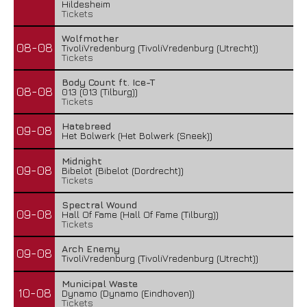
Hildesheim
Tickets
Wolfmother
08-08
TivoliVredenburg (TivoliVredenburg (Utrecht))
Tickets
Body Count ft. Ice-T
08-08
013 (013 (Tilburg))
Tickets
Hatebreed
09-08
Het Bolwerk (Het Bolwerk (Sneek))
Midnight
09-08
Bibelot (Bibelot (Dordrecht))
Tickets
Spectral Wound
09-08
Hall Of Fame (Hall Of Fame (Tilburg))
Tickets
Arch Enemy
09-08
TivoliVredenburg (TivoliVredenburg (Utrecht))
Municipal Waste
10-08
Dynamo (Dynamo (Eindhoven))
Tickets