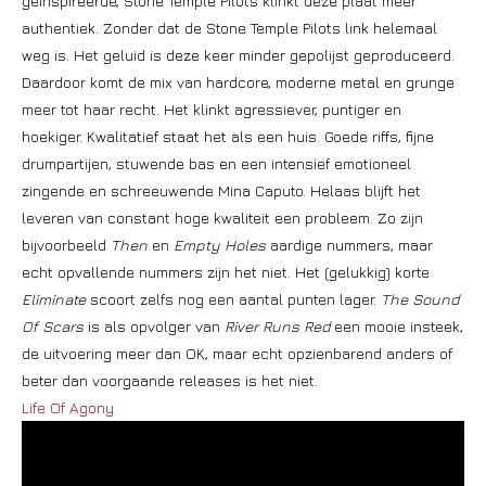
geïnspireerde, Stone Temple Pilots klinkt deze plaat meer
authentiek. Zonder dat de Stone Temple Pilots link helemaal
weg is. Het geluid is deze keer minder gepolijst geproduceerd.
Daardoor komt de mix van hardcore, moderne metal en grunge
meer tot haar recht. Het klinkt agressiever, puntiger en
hoekiger. Kwalitatief staat het als een huis. Goede riffs, fijne
drumpartijen, stuwende bas en een intensief emotioneel
zingende en schreeuwende Mina Caputo. Helaas blijft het
leveren van constant hoge kwaliteit een probleem. Zo zijn
bijvoorbeeld
Then
en
Empty Holes
aardige nummers, maar
echt opvallende nummers zijn het niet. Het (gelukkig) korte
Eliminate
scoort zelfs nog een aantal punten lager.
The Sound
Of Scars
is als opvolger van
River Runs Red
een mooie insteek,
de uitvoering meer dan OK, maar echt opzienbarend anders of
beter dan voorgaande releases is het niet.
Life Of Agony