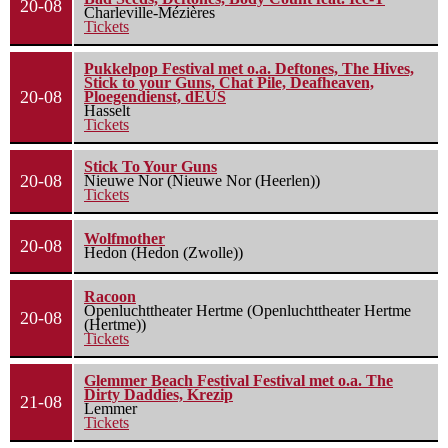
20-08
Charleville-Mézières
Tickets
Pukkelpop Festival met o.a. Deftones, The Hives,
Stick to your Guns, Chat Pile, Deafheaven,
20-08
Ploegendienst, dEUS
Hasselt
Tickets
Stick To Your Guns
20-08
Nieuwe Nor (Nieuwe Nor (Heerlen))
Tickets
Wolfmother
20-08
Hedon (Hedon (Zwolle))
Racoon
Openluchttheater Hertme (Openluchttheater Hertme
20-08
(Hertme))
Tickets
Glemmer Beach Festival Festival met o.a. The
Dirty Daddies, Krezip
21-08
Lemmer
Tickets