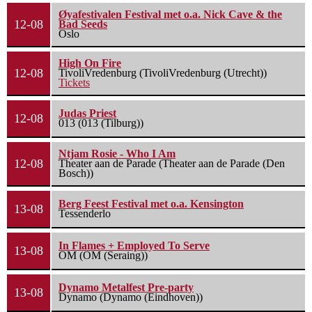
Øyafestivalen Festival met o.a. Nick Cave & the
12-08
Bad Seeds
Oslo
High On Fire
12-08
TivoliVredenburg (TivoliVredenburg (Utrecht))
Tickets
Judas Priest
12-08
013 (013 (Tilburg))
Ntjam Rosie - Who I Am
12-08
Theater aan de Parade (Theater aan de Parade (Den
Bosch))
Berg Feest Festival met o.a. Kensington
13-08
Tessenderlo
In Flames + Employed To Serve
13-08
OM (OM (Seraing))
Dynamo Metalfest Pre-party
13-08
Dynamo (Dynamo (Eindhoven))