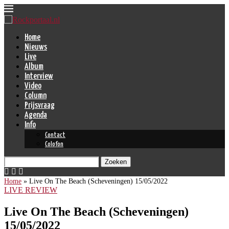
Home
Nieuws
Live
Album
Interview
Video
Column
Prijsvraag
Agenda
Info
Contact
Colofon
Zoeken
Home
»
Live On The Beach (Scheveningen) 15/05/2022
LIVE REVIEW
Live On The Beach (Scheveningen)
15/05/2022