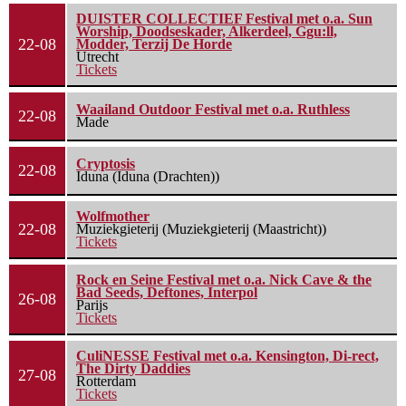
DUISTER COLLECTIEF Festival met o.a. Sun
Worship, Doodseskader, Alkerdeel, Ggu:ll,
22-08
Modder, Terzij De Horde
Utrecht
Tickets
Waailand Outdoor Festival met o.a. Ruthless
22-08
Made
Cryptosis
22-08
Iduna (Iduna (Drachten))
Wolfmother
22-08
Muziekgieterij (Muziekgieterij (Maastricht))
Tickets
Rock en Seine Festival met o.a. Nick Cave & the
Bad Seeds, Deftones, Interpol
26-08
Parijs
Tickets
CuliNESSE Festival met o.a. Kensington, Di-rect,
The Dirty Daddies
27-08
Rotterdam
Tickets