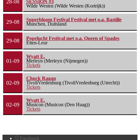
28-08
SESSION #3
Wilde Westen (Wilde Westen (Kortrijk))
Superbloom Festival Festival met o.a. Bastille
29-08
Munchen, Duitsland
Popelucht Festival met o.a. Queen of Spades
29-08
Etten-Leur
Wyatt E.
01-09
Merleyn (Merleyn (Nijmegen))
Tickets
Chuck Ragan
02-09
TivoliVredenburg (TivoliVredenburg (Utrecht))
Tickets
Wyatt E.
02-09
Musicon (Musicon (Den Haag))
Tickets
Facebook