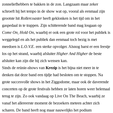
zonneliefhebbers te bakken in de zon. Langzaam maar zeker
schroeft hij het tempo in de show wat op, vooral als eenmaal zijn
grootste hit
Rollercoaster
heeft geklonken is het tijd om in het
gaspedaal in te trappen. Zijn schitterende band mag losgaan op
Come On, Hold On
, waarbij er ook een grote rol voor het publiek is
weggelegd en als het publiek dan eenmaal toch bezig is met
meedoen is
L.O.V.E.
een sterke opvolger. Alsnog barst er een feestje
los op het strand, waarbij afsluiter
Higher And Higher
de beste
afsluiter kan zijn die hij zich wensen kan.
Sinds de reünie-shows van
Krezip
is het bijna niet meer in te
denken dat deze band een tijdje had besloten om te stoppen. Na
grote succesvolle shows in het Ziggodome, maar ook de daverende
concerten op de grote festivals hebben ze laten horen weer helemaal
terug te zijn. Zo ook vandaag op Live On The Beach, waarbij ze
vanaf het allereerste moment de bezoekers meteen achter zich
scharen. De band heeft nog maar nauwelijks het podium