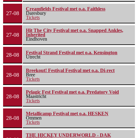
Creamfields Festival met o.a. Faithless
27-08
Daresbury
Tickets
Hit The City Festival met o.a. Snapped Ankles,
27-08
Inherited
Eindhoven
Festival Strand Festival met o.a. Kensington
28-08
Utrecht
Breekout! Festival Festival met o.a. Di-rect
28-08
Bree
Tickets
Pelagic Fest Festival met o.a. Predatory Void
28-08
Maastricht
Tickets
Metallicamp Festival met o.a. HESKEN
28-08
Ommen
Tickets
THE HICKEY UNDERWORLD - DAK