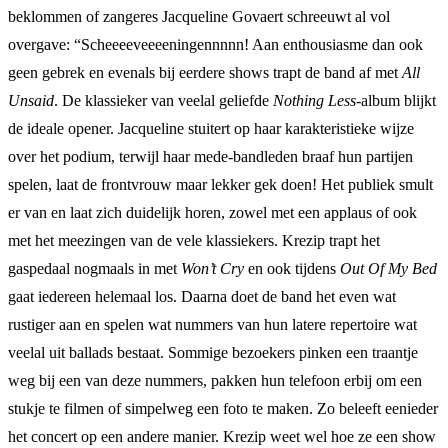
beklommen of zangeres Jacqueline Govaert schreeuwt al vol
overgave: “Scheeeeveeeeningennnnn! Aan enthousiasme dan ook
geen gebrek en evenals bij eerdere shows trapt de band af met
All
Unsaid
. De klassieker van veelal geliefde
Nothing Less
-album blijkt
de ideale opener. Jacqueline stuitert op haar karakteristieke wijze
over het podium, terwijl haar mede-bandleden braaf hun partijen
spelen, laat de frontvrouw maar lekker gek doen! Het publiek smult
er van en laat zich duidelijk horen, zowel met een applaus of ook
met het meezingen van de vele klassiekers. Krezip trapt het
gaspedaal nogmaals in met
Won’t Cry
en ook tijdens
Out Of My Bed
gaat iedereen helemaal los. Daarna doet de band het even wat
rustiger aan en spelen wat nummers van hun latere repertoire wat
veelal uit ballads bestaat. Sommige bezoekers pinken een traantje
weg bij een van deze nummers, pakken hun telefoon erbij om een
stukje te filmen of simpelweg een foto te maken. Zo beleeft eenieder
het concert op een andere manier. Krezip weet wel hoe ze een show