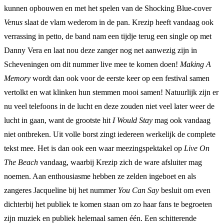
kunnen opbouwen en met het spelen van de Shocking Blue-cover
Venus
slaat de vlam wederom in de pan. Krezip heeft vandaag ook
verrassing in petto, de band nam een tijdje terug een single op met
Danny Vera en laat nou deze zanger nog net aanwezig zijn in
Scheveningen om dit nummer live mee te komen doen!
Making A
Memory
wordt dan ook voor de eerste keer op een festival samen
vertolkt en wat klinken hun stemmen mooi samen! Natuurlijk zijn er
nu veel telefoons in de lucht en deze zouden niet veel later weer de
lucht in gaan, want de grootste hit
I Would Stay
mag ook vandaag
niet ontbreken. Uit volle borst zingt iedereen werkelijk de complete
tekst mee. Het is dan ook een waar meezingspektakel op
Live On
The Beach
vandaag, waarbij Krezip zich de ware afsluiter mag
noemen. Aan enthousiasme hebben ze zelden ingeboet en als
zangeres Jacqueline bij het nummer
You Can Say
besluit om even
dichterbij het publiek te komen staan om zo haar fans te begroeten
zijn muziek en publiek helemaal samen één. Een schitterende