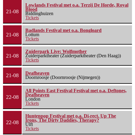
Lowlands Festival met o.a. Terzij De Horde, Royal
Blood
21-08
Biddinghuizen
Tickets
Badlands Festival met o.a. Bongloard
21-08
Lottum
Tickets
Zuiderpark Live: Wolfmother
21-08
Zuiderparktheater (Zuiderparktheater (Den Haag))
Tickets
Deafheaven
21-08
Doornroosje (Doornroosje (Nijmegen))
All Points East Festival Festival met o.a. Deftones,
Deafheaven
22-08
London
Tickets
Huntenpop Festival met o.a. Di-rect, Up The
Irons, The Dirty Daddies, Therapy?
22-08
Ulft
Tickets