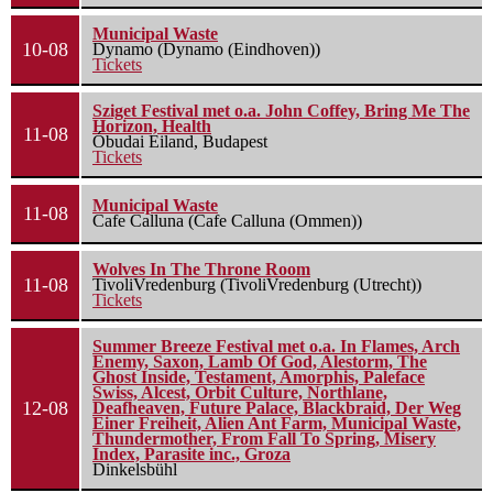
Municipal Waste
10-08
Dynamo (Dynamo (Eindhoven))
Tickets
Sziget Festival met o.a. John Coffey, Bring Me The
Horizon, Health
11-08
Óbudai Eiland, Budapest
Tickets
Municipal Waste
11-08
Cafe Calluna (Cafe Calluna (Ommen))
Wolves In The Throne Room
11-08
TivoliVredenburg (TivoliVredenburg (Utrecht))
Tickets
Summer Breeze Festival met o.a. In Flames, Arch
Enemy, Saxon, Lamb Of God, Alestorm, The
Ghost Inside, Testament, Amorphis, Paleface
Swiss, Alcest, Orbit Culture, Northlane,
12-08
Deafheaven, Future Palace, Blackbraid, Der Weg
Einer Freiheit, Alien Ant Farm, Municipal Waste,
Thundermother, From Fall To Spring, Misery
Index, Parasite inc., Groza
Dinkelsbühl