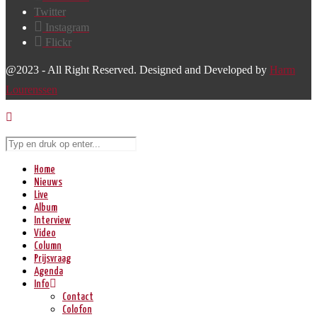
Twitter
Instagram
Flickr
@2023 - All Right Reserved. Designed and Developed by
Harm
Lourenssen
Home
Nieuws
Live
Album
Interview
Video
Column
Prijsvraag
Agenda
Info
Contact
Colofon