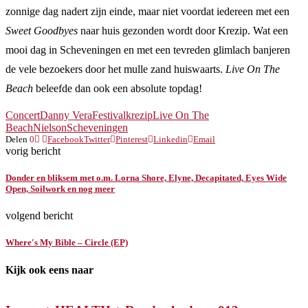
zonnige dag nadert zijn einde, maar niet voordat iedereen met een
Sweet Goodbyes
naar huis gezonden wordt door Krezip. Wat een
mooi dag in Scheveningen en met een tevreden glimlach banjeren
de vele bezoekers door het mulle zand huiswaarts.
Live On The
Beach
beleefde dan ook een absolute topdag!
Concert
Danny Vera
Festival
krezip
Live On The
Beach
Nielson
Scheveningen
Delen
0
Facebook
Twitter
Pinterest
Linkedin
Email
vorig bericht
Donder en bliksem met o.m. Lorna Shore, Elyne, Decapitated, Eyes Wide
Open, Soilwork en nog meer
volgend bericht
Where's My Bible – Circle (EP)
Kijk ook eens naar