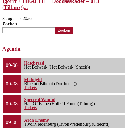
Igorrr + HEALTH + Doodseskader – 013
(Tilburg)...
8 augustus 2026
8
Zoeken
Zoeken
Agenda
Hatebreed
09-08
Het Bolwerk (Het Bolwerk (Sneek))
Midnight
09-08
Bibelot (Bibelot (Dordrecht))
Tickets
Spectral Wound
09-08
Hall Of Fame (Hall Of Fame (Tilburg))
Tickets
Arch Enemy
09-08
TivoliVredenburg (TivoliVredenburg (Utrecht))