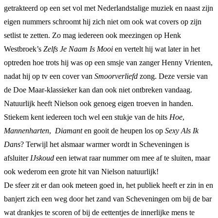
getrakteerd op een set vol met Nederlandstalige muziek en naast zijn
eigen nummers schroomt hij zich niet om ook wat covers op zijn
setlist te zetten. Zo mag iedereen ook meezingen op Henk
Westbroek’s
Zelfs Je Naam Is Mooi
en vertelt hij wat later in het
optreden hoe trots hij was op een smsje van zanger Henny Vrienten,
nadat hij op tv een cover van
Smoorverliefd
zong. Deze versie van
de Doe Maar-klassieker kan dan ook niet ontbreken vandaag.
Natuurlijk heeft Nielson ook genoeg eigen troeven in handen.
Stiekem kent iedereen toch wel een stukje van de hits
Hoe
,
Mannenharten
,
Diamant
en gooit de heupen los op
Sexy Als Ik
Dans
? Terwijl het alsmaar warmer wordt in Scheveningen is
afsluiter
IJskoud
een ietwat raar nummer om mee af te sluiten, maar
ook wederom een grote hit van Nielson natuurlijk!
De sfeer zit er dan ook meteen goed in, het publiek heeft er zin in en
banjert zich een weg door het zand van Scheveningen om bij de bar
wat drankjes te scoren of bij de eettentjes de innerlijke mens te