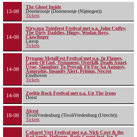
The Ghost Inside
13-08
Doornroosje (Doornroosje (Nijmegen))
Tickets
Nirwana Tuinfeest Festival met o.a. John Coffey,
The Dirty Daddies, Hiqpy, Wodan Boys,
14-08
Clawfinger
Lierop
Tickets
Dynamo MetalFest Festival met o.a. In Flames,
Lamb Of God, Testament, Overkill, Death Angel,
Urne, Slaughter To Prevail, Fit For An Autopsy,
14-08
Amorphis, Insanity Alert, Primus, Necrot
Eindhoven
Tickets
Zeeltje Rock Festival met o.a. Up The Irons
14-08
Deest
Alcest
18-08
TivoliVredenburg (TivoliVredenburg (Utrecht))
Tickets
Cabaret Vert Festival met o.a. Nick Cave & the
Bad Seeds, Deftones, Body Count feat. Ice-T