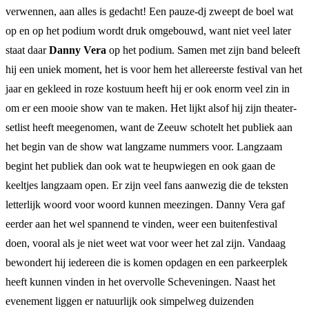
verwennen, aan alles is gedacht! Een pauze-dj zweept de boel wat
op en op het podium wordt druk omgebouwd, want niet veel later
staat daar
Danny Vera
op het podium. Samen met zijn band beleeft
hij een uniek moment, het is voor hem het allereerste festival van het
jaar en gekleed in roze kostuum heeft hij er ook enorm veel zin in
om er een mooie show van te maken. Het lijkt alsof hij zijn theater-
setlist heeft meegenomen, want de Zeeuw schotelt het publiek aan
het begin van de show wat langzame nummers voor. Langzaam
begint het publiek dan ook wat te heupwiegen en ook gaan de
keeltjes langzaam open. Er zijn veel fans aanwezig die de teksten
letterlijk woord voor woord kunnen meezingen. Danny Vera gaf
eerder aan het wel spannend te vinden, weer een buitenfestival
doen, vooral als je niet weet wat voor weer het zal zijn. Vandaag
bewondert hij iedereen die is komen opdagen en een parkeerplek
heeft kunnen vinden in het overvolle Scheveningen. Naast het
evenement liggen er natuurlijk ook simpelweg duizenden