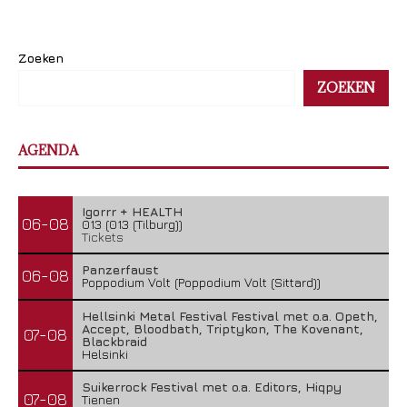
Zoeken
ZOEKEN
AGENDA
The Iron Roses – Molotov Nights
5 augustus 2026
Igorrr + HEALTH
06-08
013 (013 (Tilburg))
Tickets
Panzerfaust
06-08
Poppodium Volt (Poppodium Volt (Sittard))
Hellsinki Metal Festival Festival met o.a. Opeth,
Accept, Bloodbath, Triptykon, The Kovenant,
07-08
Blackbraid
Helsinki
Suikerrock Festival met o.a. Editors, Hiqpy
07-08
Tienen