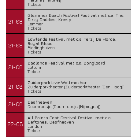
Tickets
Glemmer Beach Festival Festival met o.a. The
Dirty Daddies, Krezip
21-08
Lemmer
Tickets
Lowlands Festival met o.a. Terzij De Horde,
Royal Blood
21-08
Biddinghuizen
Green Carnation – A Dark Poem II: Sanguis
Tickets
20 juli 2026
Badlands Festival met o.a. Bongloard
21-08
Lottum
Tickets
Zuiderpark Live: Wolfmother
21-08
Zuiderparktheater (Zuiderparktheater (Den Haag))
Tickets
Deafheaven
21-08
Doornroosje (Doornroosje (Nijmegen))
All Points East Festival Festival met o.a.
Deftones, Deafheaven
22-08
London
Tickets