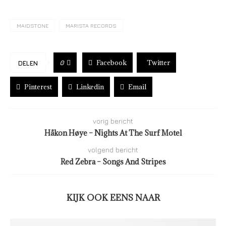
MAIDSTONE
MARISTA RECORDS
Facebook
Twitter
0
DELEN
Pinterest
Linkedin
Email
vorig bericht
Håkon Høye – Nights At The Surf Motel
volgend bericht
Red Zebra – Songs And Stripes
KIJK OOK EENS NAAR