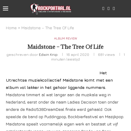
Home
»
Maidstone – The Tree Of Life
ALBUM REVIEW
Maidstone – The Tree Of Life
geschreven door
Edwin Knip
16 april 2020
681
views
1
minuten leestijd
Het
Utrechtse muziekcollectief Maidstone komt met een
album vol lekker in het gehoor liggende nummers.
Maidstone timmert al wat langer aan de muzikale weg in
Nederland, eerst onder de naam Ladies Decision toen onder
andere de Radio538DreamDeal finale werd gehaald. Ook
speelde de band op Puddingpop, Bockbierfestival en Mazijkpop.
Maidstone speelt voornamelijk eigen werk en bestaat uit vijf