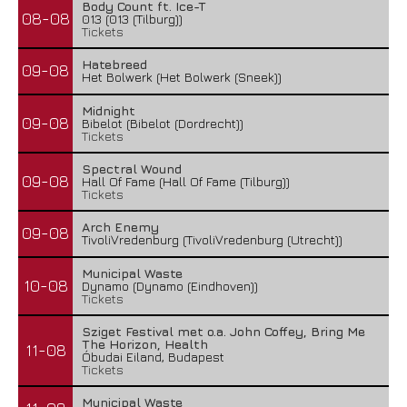
Body Count ft. Ice-T
08-08
013 (013 (Tilburg))
Tickets
Hatebreed
09-08
Het Bolwerk (Het Bolwerk (Sneek))
Midnight
09-08
Bibelot (Bibelot (Dordrecht))
Tickets
Spectral Wound
09-08
Hall Of Fame (Hall Of Fame (Tilburg))
Tickets
Arch Enemy
09-08
TivoliVredenburg (TivoliVredenburg (Utrecht))
Boneripper – Radiant In Ruin
Municipal Waste
27 juli 2026
10-08
Dynamo (Dynamo (Eindhoven))
Tickets
Sziget Festival met o.a. John Coffey, Bring Me
The Horizon, Health
11-08
Óbudai Eiland, Budapest
Tickets
Municipal Waste