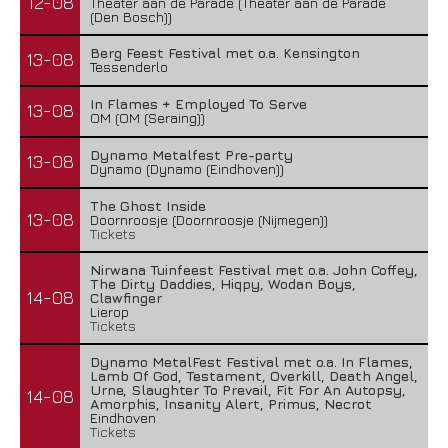
12-08
Theater aan de Parade (Theater aan de Parade
(Den Bosch))
Berg Feest Festival met o.a. Kensington
Wailin’ Storms – The Arsonist
13-08
Tessenderlo
26 juli 2026
In Flames + Employed To Serve
13-08
OM (OM (Seraing))
Dynamo Metalfest Pre-party
13-08
Dynamo (Dynamo (Eindhoven))
The Ghost Inside
13-08
Doornroosje (Doornroosje (Nijmegen))
Tickets
Nirwana Tuinfeest Festival met o.a. John Coffey,
The Dirty Daddies, Hiqpy, Wodan Boys,
14-08
Clawfinger
Lierop
Tickets
Dynamo MetalFest Festival met o.a. In Flames,
Lamb Of God, Testament, Overkill, Death Angel,
The Fifth Alliance – Stenahoria
Urne, Slaughter To Prevail, Fit For An Autopsy,
14-08
Amorphis, Insanity Alert, Primus, Necrot
Eindhoven
22 juli 2026
Tickets