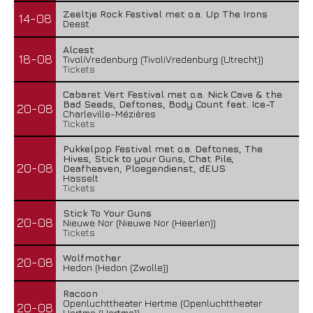
Zeeltje Rock Festival met o.a. Up The Irons
14-08
Deest
Alcest
18-08
TivoliVredenburg (TivoliVredenburg (Utrecht))
Tickets
Cabaret Vert Festival met o.a. Nick Cave & the
Bad Seeds, Deftones, Body Count feat. Ice-T
20-08
Charleville-Mézières
Tickets
Pukkelpop Festival met o.a. Deftones, The
Hives, Stick to your Guns, Chat Pile,
20-08
Deafheaven, Ploegendienst, dEUS
Hasselt
Tickets
Gallon – A Spell Called Reality
Stick To Your Guns
22 juli 2026
20-08
Nieuwe Nor (Nieuwe Nor (Heerlen))
Tickets
Wolfmother
20-08
Hedon (Hedon (Zwolle))
Racoon
Openluchttheater Hertme (Openluchttheater
20-08
Hertme (Hertme))