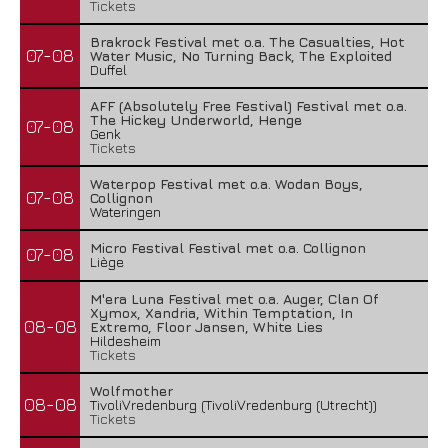
Tickets
Brakrock Festival met o.a. The Casualties, Hot
07-08
Water Music, No Turning Back, The Exploited
Combichrist – The Venom In The Mouth Of...
Duffel
1 augustus 2026
AFF (Absolutely Free Festival) Festival met o.a.
The Hickey Underworld, Henge
07-08
Genk
Tickets
Waterpop Festival met o.a. Wodan Boys,
07-08
Collignon
Wateringen
Micro Festival Festival met o.a. Collignon
07-08
Liège
M'era Luna Festival met o.a. Auger, Clan Of
Xymox, Xandria, Within Temptation, In
08-08
Extremo, Floor Jansen, White Lies
Hildesheim
Tickets
Wolfmother
Lunatic Soul – Transition II
08-08
TivoliVredenburg (TivoliVredenburg (Utrecht))
Tickets
29 juli 2026