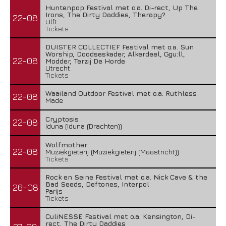
Huntenpop Festival met o.a. Di-rect, Up The
Irons, The Dirty Daddies, Therapy?
22-08
Ulft
Tickets
DUISTER COLLECTIEF Festival met o.a. Sun
Worship, Doodseskader, Alkerdeel, Ggu:ll,
22-08
Modder, Terzij De Horde
Utrecht
Tickets
Waailand Outdoor Festival met o.a. Ruthless
22-08
Made
Cryptosis
22-08
Iduna (Iduna (Drachten))
Wolfmother
22-08
Muziekgieterij (Muziekgieterij (Maastricht))
Tickets
Rock en Seine Festival met o.a. Nick Cave & the
Bad Seeds, Deftones, Interpol
26-08
Parijs
Tickets
CuliNESSE Festival met o.a. Kensington, Di-
rect, The Dirty Daddies