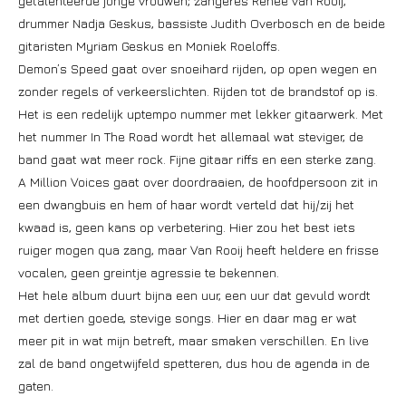
getalenteerde jonge vrouwen; zangeres Renée van Rooij,
drummer Nadja Geskus, bassiste Judith Overbosch en de beide
gitaristen Myriam Geskus en Moniek Roeloffs.
Demon’s Speed gaat over snoeihard rijden, op open wegen en
zonder regels of verkeerslichten. Rijden tot de brandstof op is.
Het is een redelijk uptempo nummer met lekker gitaarwerk. Met
het nummer In The Road wordt het allemaal wat steviger, de
band gaat wat meer rock. Fijne gitaar riffs en een sterke zang.
A Million Voices gaat over doordraaien, de hoofdpersoon zit in
een dwangbuis en hem of haar wordt verteld dat hij/zij het
kwaad is, geen kans op verbetering. Hier zou het best iets
ruiger mogen qua zang, maar Van Rooij heeft heldere en frisse
vocalen, geen greintje agressie te bekennen.
Het hele album duurt bijna een uur, een uur dat gevuld wordt
met dertien goede, stevige songs. Hier en daar mag er wat
meer pit in wat mijn betreft, maar smaken verschillen. En live
zal de band ongetwijfeld spetteren, dus hou de agenda in de
gaten.