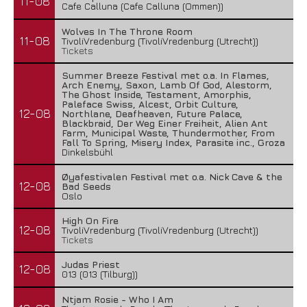
11-08
Cafe Calluna (Cafe Calluna (Ommen))
Wolves In The Throne Room
11-08
TivoliVredenburg (TivoliVredenburg (Utrecht))
Tickets
Summer Breeze Festival met o.a. In Flames,
Arch Enemy, Saxon, Lamb Of God, Alestorm,
The Ghost Inside, Testament, Amorphis,
Paleface Swiss, Alcest, Orbit Culture,
12-08
Northlane, Deafheaven, Future Palace,
Waterparks – Jinx
Blackbraid, Der Weg Einer Freiheit, Alien Ant
Farm, Municipal Waste, Thundermother, From
26 juli 2026
Fall To Spring, Misery Index, Parasite inc., Groza
Dinkelsbühl
Øyafestivalen Festival met o.a. Nick Cave & the
12-08
Bad Seeds
Oslo
High On Fire
12-08
TivoliVredenburg (TivoliVredenburg (Utrecht))
Tickets
Judas Priest
12-08
013 (013 (Tilburg))
Ntjam Rosie - Who I Am