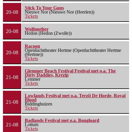
Stick To Your Guns
20-08
Nieuwe Nor (Nieuwe Nor (Heerlen))
Tickets
Wolfmother
20-08
Hedon (Hedon (Zwolle))
Racoon
Openluchttheater Hertme (Openluchttheater Hertme
20-08
(Hertme))
Tickets
Glemmer Beach Festival Festival met o.a. The
Dirty Daddies, Krezip
21-08
Lemmer
Tickets
Lowlands Festival met o.a. Terzij De Horde, Royal
Blood
21-08
Biddinghuizen
Tickets
Badlands Festival met o.a. Bongloard
21-08
Lottum
Tickets