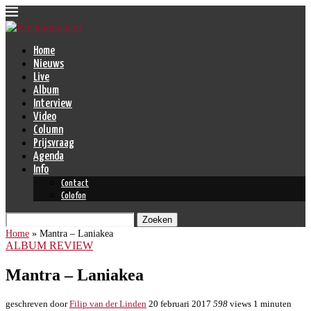
Home
Nieuws
Live
Album
Interview
Video
Column
Prijsvraag
Agenda
Info
Contact
Colofon
Zoeken
Home
»
Mantra – Laniakea
ALBUM REVIEW
Mantra – Laniakea
geschreven door
Filip van der Linden
20 februari 2017
598
views
1 minuten