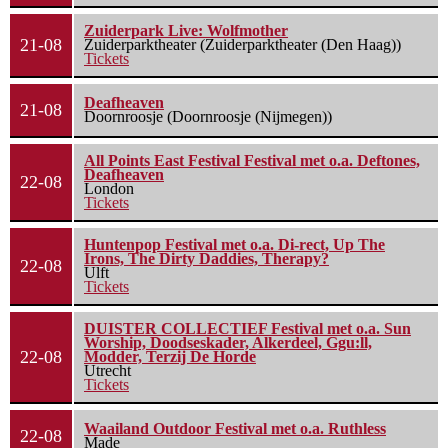
Zuiderpark Live: Wolfmother
21-08
Zuiderparktheater (Zuiderparktheater (Den Haag))
Tickets
Deafheaven
21-08
Doornroosje (Doornroosje (Nijmegen))
All Points East Festival Festival met o.a. Deftones,
Deafheaven
22-08
London
Tickets
Huntenpop Festival met o.a. Di-rect, Up The
Irons, The Dirty Daddies, Therapy?
22-08
Ulft
Tickets
DUISTER COLLECTIEF Festival met o.a. Sun
Worship, Doodseskader, Alkerdeel, Ggu:ll,
22-08
Modder, Terzij De Horde
Utrecht
Tickets
Waailand Outdoor Festival met o.a. Ruthless
22-08
Made