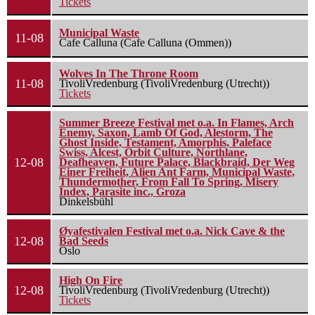
Tickets
Municipal Waste
11-08
Cafe Calluna (Cafe Calluna (Ommen))
Wolves In The Throne Room
11-08
TivoliVredenburg (TivoliVredenburg (Utrecht))
Tickets
Summer Breeze Festival met o.a. In Flames, Arch
Enemy, Saxon, Lamb Of God, Alestorm, The
Ghost Inside, Testament, Amorphis, Paleface
Swiss, Alcest, Orbit Culture, Northlane,
12-08
Deafheaven, Future Palace, Blackbraid, Der Weg
Einer Freiheit, Alien Ant Farm, Municipal Waste,
Thundermother, From Fall To Spring, Misery
Index, Parasite inc., Groza
Dinkelsbühl
Øyafestivalen Festival met o.a. Nick Cave & the
12-08
Bad Seeds
Oslo
High On Fire
12-08
TivoliVredenburg (TivoliVredenburg (Utrecht))
Tickets