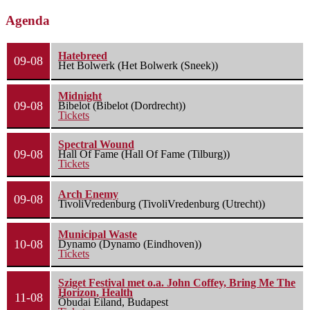
Agenda
Hatebreed
09-08
Het Bolwerk (Het Bolwerk (Sneek))
Midnight
09-08
Bibelot (Bibelot (Dordrecht))
Tickets
Spectral Wound
09-08
Hall Of Fame (Hall Of Fame (Tilburg))
Tickets
Arch Enemy
09-08
TivoliVredenburg (TivoliVredenburg (Utrecht))
Municipal Waste
10-08
Dynamo (Dynamo (Eindhoven))
Tickets
Sziget Festival met o.a. John Coffey, Bring Me The
Horizon, Health
11-08
Óbudai Eiland, Budapest