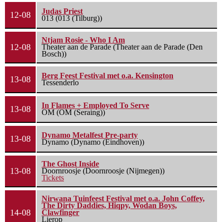
Judas Priest
12-08
013 (013 (Tilburg))
Ntjam Rosie - Who I Am
12-08
Theater aan de Parade (Theater aan de Parade (Den
Bosch))
Berg Feest Festival met o.a. Kensington
13-08
Tessenderlo
In Flames + Employed To Serve
13-08
OM (OM (Seraing))
Dynamo Metalfest Pre-party
13-08
Dynamo (Dynamo (Eindhoven))
The Ghost Inside
13-08
Doornroosje (Doornroosje (Nijmegen))
Tickets
Nirwana Tuinfeest Festival met o.a. John Coffey,
The Dirty Daddies, Hiqpy, Wodan Boys,
14-08
Clawfinger
Lierop