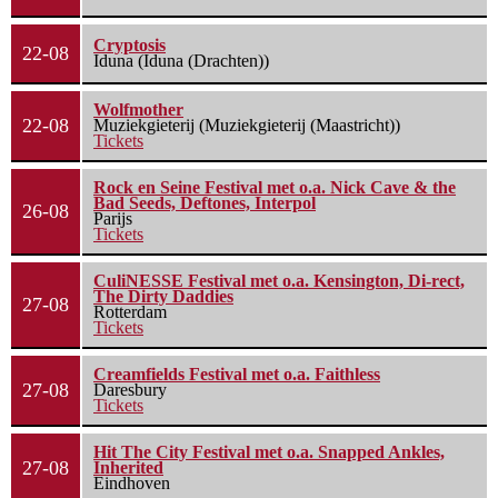
Cryptosis
22-08
Iduna (Iduna (Drachten))
Wolfmother
22-08
Muziekgieterij (Muziekgieterij (Maastricht))
Tickets
Rock en Seine Festival met o.a. Nick Cave & the
Bad Seeds, Deftones, Interpol
26-08
Parijs
Tickets
CuliNESSE Festival met o.a. Kensington, Di-rect,
The Dirty Daddies
27-08
Rotterdam
Tickets
Creamfields Festival met o.a. Faithless
27-08
Daresbury
Tickets
Hit The City Festival met o.a. Snapped Ankles,
27-08
Inherited
Eindhoven