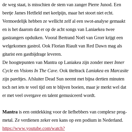
de weg staat, is misschien de stem van zanger Pierre Junod. Een
beetje James Hetfield met keelpijn, maar het stoort niet echt.
Vermoedelijk hebben ze wellicht zelf al een swot-analyse gemaakt
en is het daarom dat er op de acht songs van Laniaekea twee
gastzangers opduiken. Vooral Bertrand Noël van Grorr krijgt een
welgekomen gastrol. Ook Florian Riault van Red Dawn mag als
gitarist een gastbijdrage leveren.
De hoogtepunten van Mantra op Laniakea zijn zonder meer
Inner
Cycle
en
Visions In The Cave
. Ook titeltrack
Laniakea
en
Marcasite
zijn pareltjes. Afsluiter Dead Sun neemt met bijna dertien minuten
toch net iets te veel tijd om te blijven boeien, maar je merkt wel dat
er met veel overgave en talent gemusiceerd wordt.
Mantra
is een ontdekking voor de liefhebbers van complexe prog-
metal. Ze verdienen zeker een kans op een podium in Nederland.
https://www.youtube.com/watch?