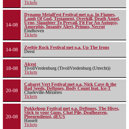
Tickets
Dynamo MetalFest Festival met o.a. In Flames,
Lamb Of God, Testament, Overkill, Death Angel,
Urne, Slaughter To Prevail, Fit For An Autopsy,
14-08
Amorphis, Insanity Alert, Primus, Necrot
Eindhoven
Tickets
Zeeltje Rock Festival met o.a. Up The Irons
14-08
Deest
Alcest
18-08
TivoliVredenburg (TivoliVredenburg (Utrecht))
Tickets
Cabaret Vert Festival met o.a. Nick Cave & the
Bad Seeds, Deftones, Body Count feat. Ice-T
20-08
Charleville-Mézières
Tickets
Pukkelpop Festival met o.a. Deftones, The Hives,
Stick to your Guns, Chat Pile, Deafheaven,
20-08
Ploegendienst, dEUS
Hasselt
Tickets