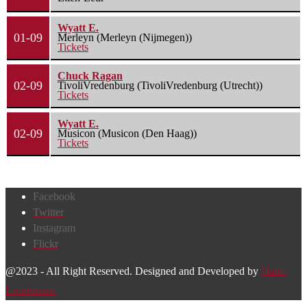
Wyatt E.
01-09
Merleyn (Merleyn (Nijmegen))
Tickets
Chuck Ragan
02-09
TivoliVredenburg (TivoliVredenburg (Utrecht))
Tickets
Wyatt E.
02-09
Musicon (Musicon (Den Haag))
Tickets
Facebook
Twitter
Instagram
Flickr
@2023 - All Right Reserved. Designed and Developed by
Harm
Lourenssen