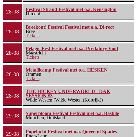
Festival Strand Festival met o.a. Kensington
28-08
Utrecht
Breekout! Festival Festival met o.a. Di-rect
28-08
Bree
Tickets
Pelagic Fest Festival met o.a. Predatory Void
28-08
Maastricht
Tickets
Metallicamp Festival met o.a. HESKEN
28-08
Ommen
Tickets
THE HICKEY UNDERWORLD - DAK
28-08
SESSION #3
Wilde Westen (Wilde Westen (Kortrijk))
Superbloom Festival Festival met o.a. Bastille
29-08
Munchen, Duitsland
Popelucht Festival met o.a. Queen of Spades
29-08
Etten-Leur