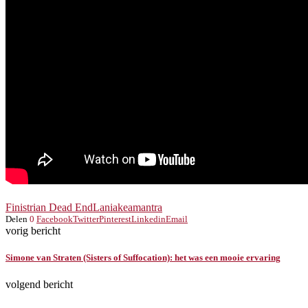
Finistrian Dead End
Laniakea
mantra
Delen
0
Facebook
Twitter
Pinterest
Linkedin
Email
vorig bericht
Simone van Straten (Sisters of Suffocation): het was een mooie ervaring
volgend bericht