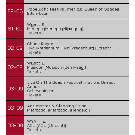
Popelucht Festival met o.a. Queen of Spades
29-08
Etten-Leur
Wyatt E.
01-09
Merleyn (Merleyn (Nijmegen))
Tickets
Chuck Ragan
02-09
TivoliVredenburg (TivoliVredenburg (Utrecht))
Tickets
Wyatt E.
02-09
Musicon (Musicon (Den Haag))
Tickets
Live On The Beach Festival met o.a. Di-rect,
Anouk
03-09
Scheveningen
Tickets
Antimatter & Sleeping Pulse
03-09
Metropool (Metropool (Hengelo))
WYATT E.
03-09
ACU (ACU (Utrecht))
Tickets