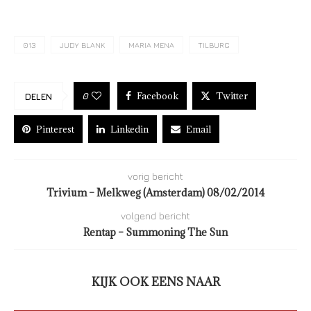
013
JUDY BLANK
MARIA MENA
TILBURG
Facebook
Twitter
0
DELEN
Pinterest
Linkedin
Email
vorig bericht
Trivium – Melkweg (Amsterdam) 08/02/2014
volgend bericht
Rentap – Summoning The Sun
KIJK OOK EENS NAAR