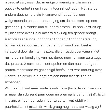
niveau staan, maar dat er enige onwennigheid is om een
publiek te entertainen in een integraal optreden. Net als de
andere deelnemers zie ik vanavond het zelfde: een
welgemeende en spontane poging om de nummers op een
gemoedelijke manier aan elkaar te praten. Helaas komt dit op
mij niet echt over. De nummers die Judy ten gehore brengt,
slechts zeer subtiel door basgitaar en gitaar ondersteund,
blinken uit in puurheid en rust, en dat wordt een beetje
verstoord door de intermezzo’s, die onrustig overkomen. Met
name de aankondiging van het derde nummer waar ze uitlegt
dat je eerst 2 nummers moet spelen en dan pas moet gaan
praten, maar waar ze gezondigd heeft, komt wat onrustig over.
Hoewel ze er wel in slaagt om een band met de zaal te
scheppen!
Wanneer dit wat meer onder controle is (toch de zenuwen als
er meer dan duizend paar ogen en oren op je gericht zijn?), is zij
in staat om een optreden neer te zetten wat uitblinkt in
puurheid en intimiteit. En wil ik graag nogmaals aanwezig zijn!