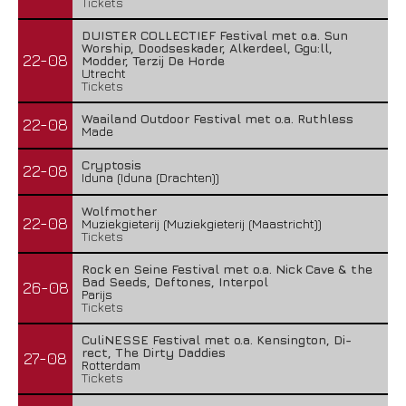
Tickets
DUISTER COLLECTIEF Festival met o.a. Sun
Worship, Doodseskader, Alkerdeel, Ggu:ll,
22-08
Modder, Terzij De Horde
Utrecht
Tickets
Waailand Outdoor Festival met o.a. Ruthless
22-08
Made
Cryptosis
22-08
Iduna (Iduna (Drachten))
Wolfmother
22-08
Muziekgieterij (Muziekgieterij (Maastricht))
Tickets
Rock en Seine Festival met o.a. Nick Cave & the
Bad Seeds, Deftones, Interpol
26-08
Parijs
Tickets
CuliNESSE Festival met o.a. Kensington, Di-
rect, The Dirty Daddies
27-08
Rotterdam
Tickets