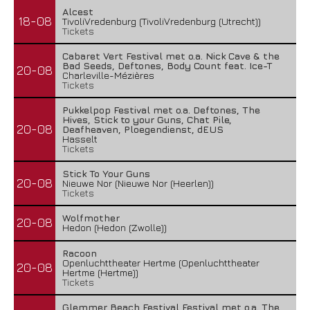
Alcest
18-08
TivoliVredenburg (TivoliVredenburg (Utrecht))
Tickets
Cabaret Vert Festival met o.a. Nick Cave & the
Bad Seeds, Deftones, Body Count feat. Ice-T
20-08
Charleville-Mézières
Tickets
Pukkelpop Festival met o.a. Deftones, The
Hives, Stick to your Guns, Chat Pile,
20-08
Deafheaven, Ploegendienst, dEUS
Hasselt
Tickets
Stick To Your Guns
20-08
Nieuwe Nor (Nieuwe Nor (Heerlen))
Tickets
Wolfmother
20-08
Hedon (Hedon (Zwolle))
Racoon
Openluchttheater Hertme (Openluchttheater
20-08
Hertme (Hertme))
Tickets
Glemmer Beach Festival Festival met o.a. The