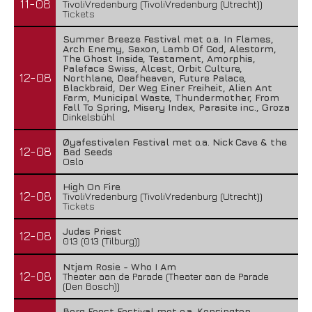
11-08
TivoliVredenburg (TivoliVredenburg (Utrecht))
Tickets
Summer Breeze Festival met o.a. In Flames,
Arch Enemy, Saxon, Lamb Of God, Alestorm,
The Ghost Inside, Testament, Amorphis,
Paleface Swiss, Alcest, Orbit Culture,
12-08
Northlane, Deafheaven, Future Palace,
Blackbraid, Der Weg Einer Freiheit, Alien Ant
Farm, Municipal Waste, Thundermother, From
Fall To Spring, Misery Index, Parasite inc., Groza
Dinkelsbühl
Øyafestivalen Festival met o.a. Nick Cave & the
12-08
Bad Seeds
Oslo
High On Fire
12-08
TivoliVredenburg (TivoliVredenburg (Utrecht))
Tickets
Judas Priest
12-08
013 (013 (Tilburg))
Ntjam Rosie - Who I Am
12-08
Theater aan de Parade (Theater aan de Parade
(Den Bosch))
Berg Feest Festival met o.a. Kensington