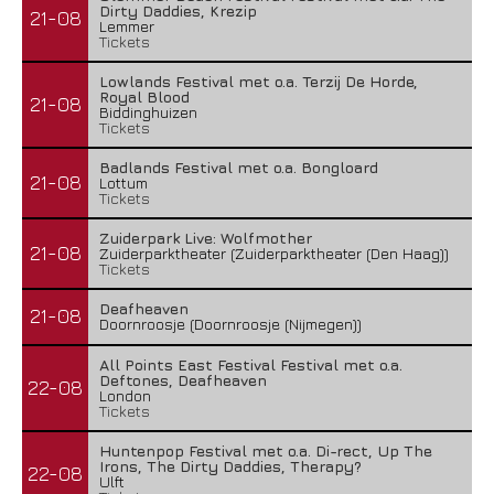
Dirty Daddies, Krezip
21-08
Lemmer
Tickets
Lowlands Festival met o.a. Terzij De Horde,
Royal Blood
21-08
Biddinghuizen
Tickets
Badlands Festival met o.a. Bongloard
21-08
Lottum
Tickets
Zuiderpark Live: Wolfmother
21-08
Zuiderparktheater (Zuiderparktheater (Den Haag))
Tickets
Deafheaven
21-08
Doornroosje (Doornroosje (Nijmegen))
All Points East Festival Festival met o.a.
Deftones, Deafheaven
22-08
London
Tickets
Huntenpop Festival met o.a. Di-rect, Up The
Irons, The Dirty Daddies, Therapy?
22-08
Ulft