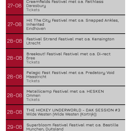
Creamfields Festival met o.a. Faithless
27-08
Daresbury
Tickets
Hit The City Festival met o.a. Snapped Ankles,
27-08
Inherited
Eindhoven
Festival Strand Festival met o.a. Kensington
28-08
Utrecht
Breekout! Festival Festival met o.a. Di-rect
28-08
Bree
Tickets
Pelagic Fest Festival met o.a. Predatory Void
28-08
Maastricht
Tickets
Metallicamp Festival met o.a. HESKEN
28-08
Ommen
Tickets
THE HICKEY UNDERWORLD - DAK SESSION #3
28-08
Wilde Westen (Wilde Westen (Kortrijk))
Superbloom Festival Festival met o.a. Bastille
29-08
Munchen, Duitsland