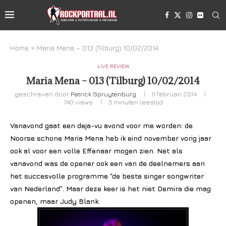
Home
»
Maria Mena – 013 (Tilburg) 10/02/2014
LIVE REVIEW
Maria Mena – 013 (Tilburg) 10/02/2014
geschreven door
Patrick Spruytenburg
11 februari 2014
740
views
3 minuten leestijd
Vanavond gaat een deja-vu avond voor me worden: de
Noorse schone Maria Mena heb ik eind november vorig jaar
ook al voor een volle Effenaar mogen zien. Net als
vanavond was de opener ook een van de deelnemers aan
het succesvolle programme “de beste singer songwriter
van Nederland”. Maar deze keer is het niet Demira die mag
openen, maar Judy Blank.