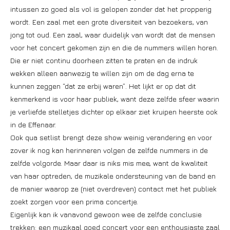
intussen zo goed als vol is gelopen zonder dat het propperig
wordt. Een zaal met een grote diversiteit van bezoekers, van
jong tot oud. Een zaal, waar duidelijk van wordt dat de mensen
voor het concert gekomen zijn en die de nummers willen horen.
Die er niet continu doorheen zitten te praten en de indruk
wekken alleen aanwezig te willen zijn om de dag erna te
kunnen zeggen “dat ze erbij waren”. Het lijkt er op dat dit
kenmerkend is voor haar publiek, want deze zelfde sfeer waarin
je verliefde stelletjes dichter op elkaar ziet kruipen heerste ook
in de Effenaar.
Ook qua setlist brengt deze show weinig verandering en voor
zover ik nog kan herinneren volgen de zelfde nummers in de
zelfde volgorde. Maar daar is niks mis mee, want de kwaliteit
van haar optreden, de muzikale ondersteuning van de band en
de manier waarop ze (niet overdreven) contact met het publiek
zoekt zorgen voor een prima concertje.
Eigenlijk kan ik vanavond gewoon wee de zelfde conclusie
trekken: een muzikaal goed concert voor een enthousiaste zaal