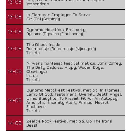
13-08
Tessenderlo
In Flames + Employed To Serve
13-08
OM (OM (Seraing))
Dynamo Metalfest Pre-party
13-08
Dynamo (Dynamo (Eindhoven))
The Ghost Inside
13-08
Doornroosje (Doornroosje (Nijmegen))
Tickets
Nirwana Tuinfeest Festival met o.a. John Coffey,
The Dirty Daddies, Hiqpy, Wodan Boys,
14-08
Clawfinger
Lierop
Tickets
Dynamo MetalFest Festival met o.a. In Flames,
Lamb Of God, Testament, Overkill, Death Angel,
Urne, Slaughter To Prevail, Fit For An Autopsy,
14-08
Amorphis, Insanity Alert, Primus, Necrot
Eindhoven
Tickets
Zeeltje Rock Festival met o.a. Up The Irons
14-08
Deest