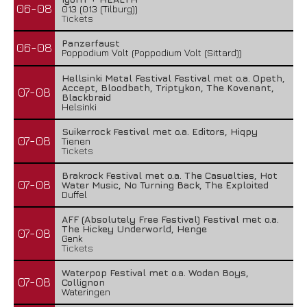
06-08
013 (013 (Tilburg))
Tickets
Panzerfaust
06-08
Poppodium Volt (Poppodium Volt (Sittard))
Hellsinki Metal Festival Festival met o.a. Opeth,
Accept, Bloodbath, Triptykon, The Kovenant,
07-08
Blackbraid
Helsinki
Suikerrock Festival met o.a. Editors, Hiqpy
07-08
Tienen
Tickets
Brakrock Festival met o.a. The Casualties, Hot
07-08
Water Music, No Turning Back, The Exploited
Duffel
AFF (Absolutely Free Festival) Festival met o.a.
The Hickey Underworld, Henge
07-08
Genk
Tickets
Waterpop Festival met o.a. Wodan Boys,
07-08
Collignon
Wateringen