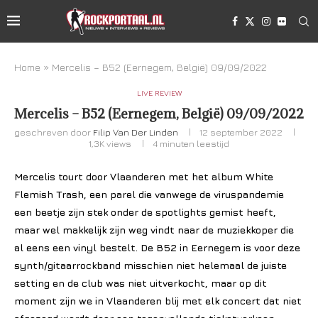
Home
»
Mercelis – B52 (Eernegem, België) 09/09/2022
LIVE REVIEW
Mercelis – B52 (Eernegem, België) 09/09/2022
geschreven door
Filip Van Der Linden
12 september 2022
1,3K
views
4 minuten leestijd
Mercelis tourt door Vlaanderen met het album White
Flemish Trash, een parel die vanwege de viruspandemie
een beetje zijn stek onder de spotlights gemist heeft,
maar wel makkelijk zijn weg vindt naar de muziekkoper die
al eens een vinyl bestelt. De B52 in Eernegem is voor deze
synth/gitaarrockband misschien niet helemaal de juiste
setting en de club was niet uitverkocht, maar op dit
moment zijn we in Vlaanderen blij met elk concert dat niet