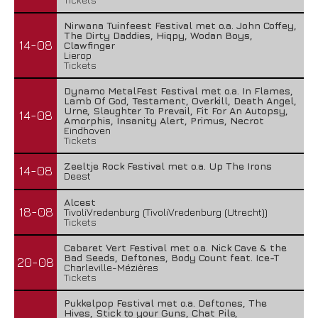
Nirwana Tuinfeest Festival met o.a. John Coffey,
The Dirty Daddies, Hiqpy, Wodan Boys,
14-08
Clawfinger
Lierop
Tickets
Dynamo MetalFest Festival met o.a. In Flames,
Lamb Of God, Testament, Overkill, Death Angel,
Urne, Slaughter To Prevail, Fit For An Autopsy,
14-08
Amorphis, Insanity Alert, Primus, Necrot
Eindhoven
Tickets
Zeeltje Rock Festival met o.a. Up The Irons
14-08
Deest
Alcest
18-08
TivoliVredenburg (TivoliVredenburg (Utrecht))
Tickets
Cabaret Vert Festival met o.a. Nick Cave & the
Bad Seeds, Deftones, Body Count feat. Ice-T
20-08
Charleville-Mézières
Tickets
Pukkelpop Festival met o.a. Deftones, The
Hives, Stick to your Guns, Chat Pile,