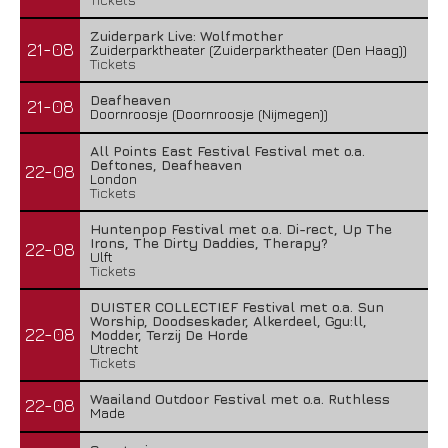
Zuiderpark Live: Wolfmother
21-08
Zuiderparktheater (Zuiderparktheater (Den Haag))
Tickets
Deafheaven
21-08
Doornroosje (Doornroosje (Nijmegen))
All Points East Festival Festival met o.a.
Deftones, Deafheaven
22-08
London
Tickets
Huntenpop Festival met o.a. Di-rect, Up The
Irons, The Dirty Daddies, Therapy?
22-08
Ulft
Tickets
DUISTER COLLECTIEF Festival met o.a. Sun
Worship, Doodseskader, Alkerdeel, Ggu:ll,
22-08
Modder, Terzij De Horde
Utrecht
Tickets
Waailand Outdoor Festival met o.a. Ruthless
22-08
Made