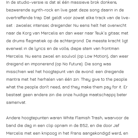
In de studio-versie is dat al één massieve brok donkere,
bezwerende synth-rock en live gaat deze song daarin in de
overtreffende trap. Dat geldt voor zowat elke track van de live-
set : zwoeler, intenser, dreigender. Nu eens helt het overwicht
naar de Korg van Mercelis en dan weer naar Teuk’s gitaar, met
de drums flegmatiek op de achtergrond. De meeste kracht ligt
evenwel in de lyrics en de volle, diepe stem van frontman
Mercelis. Nu eens zwoel en soulvol (op Low Motion), dan weer
dreigend en imponerend (op No Future). Die song was
misschien wel het hoogtepunt van de avond: een dreigende
mantra met het herhalen van één zin: They give to the people
what the people don’t need, and they make them pay for it. Er
bestaat geen andere zin die onze huidige maatschappij beter
samenvat.
Andere hoogtepunten waren White Flemish Trash, waarvoor de
band die dag in een clip opnam in de B52, en die door Jef
Mercelis met een knipoog in het Frans aangekondigd werd, en