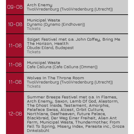
Arch Enemy
09-08
TivoliVredenburg (TivoliVredenburg (Utrecht))
Municipal Waste
10-08
Dynamo (Dynamo (Eindhoven))
Tickets
Sziget Festival met o.a. John Coffey, Bring Me
The Horizon, Health
11-08
Óbudai Eiland, Budapest
Tickets
Municipal Waste
11-08
Cafe Calluna (Cafe Calluna (Ommen))
Wolves In The Throne Room
11-08
TivoliVredenburg (TivoliVredenburg (Utrecht))
Tickets
Summer Breeze Festival met o.a. In Flames,
Arch Enemy, Saxon, Lamb Of God, Alestorm,
The Ghost Inside, Testament, Amorphis,
Paleface Swiss, Alcest, Orbit Culture,
12-08
Northlane, Deafheaven, Future Palace,
Blackbraid, Der Weg Einer Freiheit, Alien Ant
Farm, Municipal Waste, Thundermother, From
Fall To Spring, Misery Index, Parasite inc., Groza
Dinkelsbühl