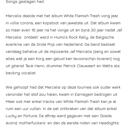
Songs geslagen had.
Mercelis deelde met het album White Flemish Trash vorig jaar,
in volle corona, een kopstoot van jewelste uit. Dat album kwam
zo maar even 16 jaar na het vorige uit en bijna 30 jaar nadat Jef
Mercelis ‘ontdekt’ werd in Humo’s Rock Rally, de Belgische
evenknie van de Grote Prijs van Nederland. De band bestaat
vandaag behalve uit de imposante Jef Mercelis (zang en zowat
alles wat je een Korg aan geluid kan tevoorschijn toveren) nog
uit gitarist Teuk Henri, drummer Patrick Clauwaert en Watts als
backing vocalist.
Wie gehoopt had dat Mercelis op deze tournee ook ouder werk
vanonder het stof zou halen, kwam in Eernegem bedrogen uit.
Maar ook met enkel tracks van White Flemish Trash kan je al
ruim een uur vullen. In de set ontbraken van dat album enkel
Lucky en Fortune. De aftrap werd gegeven met een ‘Goede
avond, motherfuckers’ en dan de eerste noten van Headlights.