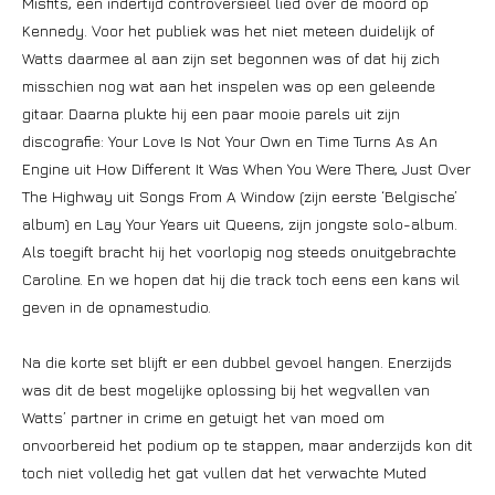
Misfits, een indertijd controversieel lied over de moord op
Kennedy. Voor het publiek was het niet meteen duidelijk of
Watts daarmee al aan zijn set begonnen was of dat hij zich
misschien nog wat aan het inspelen was op een geleende
gitaar. Daarna plukte hij een paar mooie parels uit zijn
discografie: Your Love Is Not Your Own en Time Turns As An
Engine uit How Different It Was When You Were There, Just Over
The Highway uit Songs From A Window (zijn eerste ‘Belgische’
album) en Lay Your Years uit Queens, zijn jongste solo-album.
Als toegift bracht hij het voorlopig nog steeds onuitgebrachte
Caroline. En we hopen dat hij die track toch eens een kans wil
geven in de opnamestudio.
Na die korte set blijft er een dubbel gevoel hangen. Enerzijds
was dit de best mogelijke oplossing bij het wegvallen van
Watts’ partner in crime en getuigt het van moed om
onvoorbereid het podium op te stappen, maar anderzijds kon dit
toch niet volledig het gat vullen dat het verwachte Muted