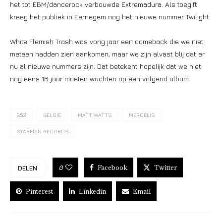
het tot EBM/dancerock verbouwde Extremadura. Als toegift
kreeg het publiek in Eernegem nog het nieuwe nummer Twilight.
White Flemish Trash was vorig jaar een comeback die we niet
meteen hadden zien aankomen, maar we zijn alvast blij dat er
nu al nieuwe nummers zijn. Dat betekent hopelijk dat we niet
nog eens 16 jaar moeten wachten op een volgend album.
B52
BELGIE
MATT WATTS
MERCELIS
STARMAN RECORDS
Facebook
Twitter
0
DELEN
Pinterest
Linkedin
Email