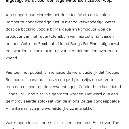
afgezegd wordt door een tegenvallende ticketverkoop.
Als support had Mercelis het duo Matt Watts en Nicolas
Rombouts aangekondigd. Dat is niet zo verwonderlijk: Watts
doet de backing vocals bij Mercelis en Rombouts was de
producer van het recentste album van mercelis. En samen
hebben Watts en Rombouts Muted Songs For Piano uitgebracht,
een worderlijk mooie acid trip van verdriet om een overleden
vriend.
Pas toen het publiek binnensijpelde werd duidelijk dat Nicolas
Rombouts die avond niet van de partij kon zijn, en dat zette
toch een domper op de verwachtingen. Zonder hem kan Muted
Songs For Piano niet live gebracht worden. Het werd dus een
geïmproviseerde solo-set van de in ons België aangespoelde
Amerikaan met zijn onvermijdelijke zwarte jekker.
Watts opende zijn korte set met een cover van Bullet van The