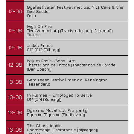
Øyafestivalen Festival met o.a. Nick Cave & the
12-08
Bad Seeds
Oslo
High On Fire
12-08
TivoliVredenburg (TivoliVredenburg (Utrecht))
Tickets
Judas Priest
12-08
013 (013 (Tilburg))
Ntjam Rosie - Who I Am
12-08
Theater aan de Parade (Theater aan de Parade
(Den Bosch))
Berg Feest Festival met o.a. Kensington
13-08
Tessenderlo
In Flames + Employed To Serve
13-08
OM (OM (Seraing))
Dynamo Metalfest Pre-party
13-08
Dynamo (Dynamo (Eindhoven))
The Ghost Inside
13-08
Doornroosje (Doornroosje (Nijmegen))
Tickets