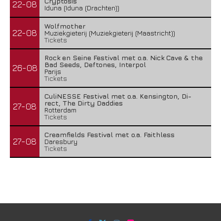
Cryptosis
22-08
Iduna (Iduna (Drachten))
Wolfmother
22-08
Muziekgieterij (Muziekgieterij (Maastricht))
Tickets
Rock en Seine Festival met o.a. Nick Cave & the
Bad Seeds, Deftones, Interpol
26-08
Parijs
Tickets
CuliNESSE Festival met o.a. Kensington, Di-
rect, The Dirty Daddies
27-08
Rotterdam
Tickets
Creamfields Festival met o.a. Faithless
27-08
Daresbury
Tickets