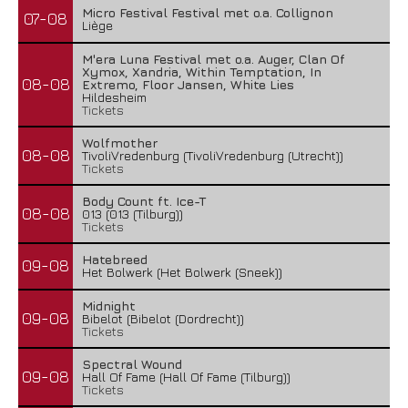
Micro Festival Festival met o.a. Collignon
07-08
Liège
M'era Luna Festival met o.a. Auger, Clan Of
Xymox, Xandria, Within Temptation, In
08-08
Extremo, Floor Jansen, White Lies
Hildesheim
Tickets
Wolfmother
08-08
TivoliVredenburg (TivoliVredenburg (Utrecht))
Tickets
Body Count ft. Ice-T
08-08
013 (013 (Tilburg))
Tickets
Hatebreed
09-08
Het Bolwerk (Het Bolwerk (Sneek))
Midnight
09-08
Bibelot (Bibelot (Dordrecht))
Tickets
Spectral Wound
09-08
Hall Of Fame (Hall Of Fame (Tilburg))
Tickets