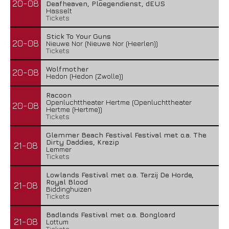
20-08
Deafheaven, Ploegendienst, dEUS
Hasselt
Tickets
Stick To Your Guns
20-08
Nieuwe Nor (Nieuwe Nor (Heerlen))
Tickets
Wolfmother
20-08
Hedon (Hedon (Zwolle))
Racoon
Openluchttheater Hertme (Openluchttheater
20-08
Hertme (Hertme))
Tickets
Glemmer Beach Festival Festival met o.a. The
Dirty Daddies, Krezip
21-08
Lemmer
Tickets
Lowlands Festival met o.a. Terzij De Horde,
Royal Blood
21-08
Biddinghuizen
Tickets
Badlands Festival met o.a. Bongloard
21-08
Lottum
Tickets