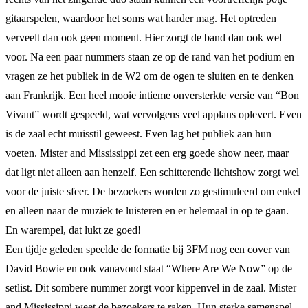
gitaarspelen, waardoor het soms wat harder mag. Het optreden
verveelt dan ook geen moment. Hier zorgt de band dan ook wel
voor. Na een paar nummers staan ze op de rand van het podium en
vragen ze het publiek in de W2 om de ogen te sluiten en te denken
aan Frankrijk. Een heel mooie intieme onversterkte versie van “Bon
Vivant” wordt gespeeld, wat vervolgens veel applaus oplevert. Even
is de zaal echt muisstil geweest. Even lag het publiek aan hun
voeten. Mister and Mississippi zet een erg goede show neer, maar
dat ligt niet alleen aan henzelf. Een schitterende lichtshow zorgt wel
voor de juiste sfeer. De bezoekers worden zo gestimuleerd om enkel
en alleen naar de muziek te luisteren en er helemaal in op te gaan.
En warempel, dat lukt ze goed!
Een tijdje geleden speelde de formatie bij 3FM nog een cover van
David Bowie en ook vanavond staat “Where Are We Now” op de
setlist. Dit sombere nummer zorgt voor kippenvel in de zaal. Mister
and Mississippi weet de bezoekers te raken. Hun sterke samenspel