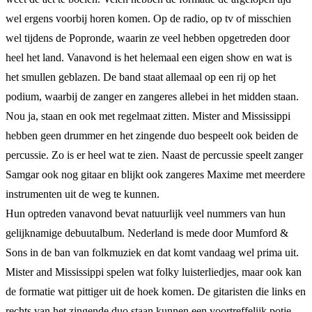
wel ergens voorbij horen komen. Op de radio, op tv of misschien
wel tijdens de Popronde, waarin ze veel hebben opgetreden door
heel het land. Vanavond is het helemaal een eigen show en wat is
het smullen geblazen. De band staat allemaal op een rij op het
podium, waarbij de zanger en zangeres allebei in het midden staan.
Nou ja, staan en ook met regelmaat zitten. Mister and Mississippi
hebben geen drummer en het zingende duo bespeelt ook beiden de
percussie. Zo is er heel wat te zien. Naast de percussie speelt zanger
Samgar ook nog gitaar en blijkt ook zangeres Maxime met meerdere
instrumenten uit de weg te kunnen.
Hun optreden vanavond bevat natuurlijk veel nummers van hun
gelijknamige debuutalbum. Nederland is mede door Mumford &
Sons in de ban van folkmuziek en dat komt vandaag wel prima uit.
Mister and Mississippi spelen wat folky luisterliedjes, maar ook kan
de formatie wat pittiger uit de hoek komen. De gitaristen die links en
rechts van het zingende duo staan kunnen een voortreffelijk potje