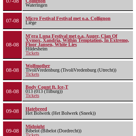
07-08
Collignon
Wateringen
Micro Festival Festival met o.a. Collignon
07-08
Liège
M'era Luna Festival met o.a. Auger, Clan Of
Xymox, Xandria, Within Temptation, In Extremo,
08-08
Floor Jansen, White Lies
Hildesheim
Tickets
Wolfmother
08-08
TivoliVredenburg (TivoliVredenburg (Utrecht))
Tickets
Body Count ft. Ice-T
08-08
013 (013 (Tilburg))
Tickets
Hatebreed
09-08
Het Bolwerk (Het Bolwerk (Sneek))
Midnight
09-08
Bibelot (Bibelot (Dordrecht))
Tickets