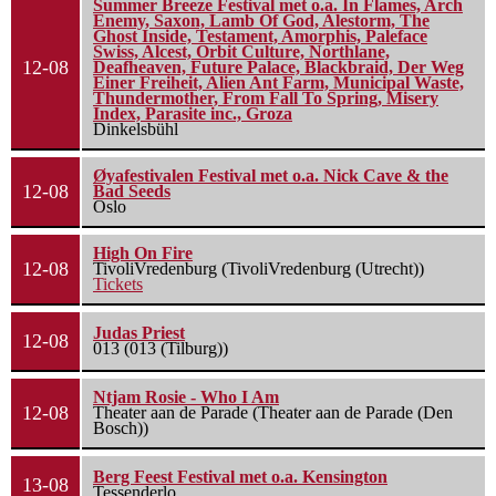
Summer Breeze Festival met o.a. In Flames, Arch
Enemy, Saxon, Lamb Of God, Alestorm, The
Ghost Inside, Testament, Amorphis, Paleface
Swiss, Alcest, Orbit Culture, Northlane,
12-08
Deafheaven, Future Palace, Blackbraid, Der Weg
Einer Freiheit, Alien Ant Farm, Municipal Waste,
Thundermother, From Fall To Spring, Misery
Index, Parasite inc., Groza
Dinkelsbühl
Øyafestivalen Festival met o.a. Nick Cave & the
12-08
Bad Seeds
Oslo
High On Fire
12-08
TivoliVredenburg (TivoliVredenburg (Utrecht))
Tickets
Judas Priest
12-08
013 (013 (Tilburg))
Ntjam Rosie - Who I Am
12-08
Theater aan de Parade (Theater aan de Parade (Den
Bosch))
Berg Feest Festival met o.a. Kensington
13-08
Tessenderlo