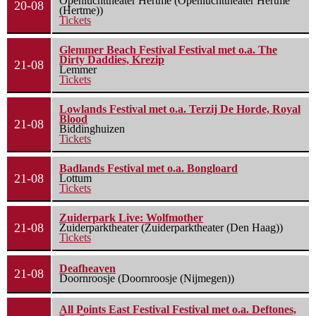
Openluchttheater Hertme (Openluchttheater Hertme
20-08
(Hertme))
Tickets
Glemmer Beach Festival Festival met o.a. The
Dirty Daddies, Krezip
21-08
Lemmer
Tickets
Lowlands Festival met o.a. Terzij De Horde, Royal
Blood
21-08
Biddinghuizen
Tickets
Badlands Festival met o.a. Bongloard
21-08
Lottum
Tickets
Zuiderpark Live: Wolfmother
21-08
Zuiderparktheater (Zuiderparktheater (Den Haag))
Tickets
Deafheaven
21-08
Doornroosje (Doornroosje (Nijmegen))
All Points East Festival Festival met o.a. Deftones,