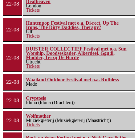
Deafheaven
22-08
London
Tickets
Huntenpop Festival met o.a. Di-rect, Up The
Irons, The Dirty Daddies, Therapy?
22-08
Ulft
Tickets
DUISTER COLLECTIEF Festival met o.a. Sun
Worship, Doodseskader, Alkerdeel, Ggu:ll,
22-08
Modder, Terzij De Horde
Utrecht
Tickets
Waailand Outdoor Festival met o.a. Ruthless
22-08
Made
Cryptosis
22-08
Iduna (Iduna (Drachten))
Wolfmother
22-08
Muziekgieterij (Muziekgieterij (Maastricht))
Tickets
Rock en Seine Festival met o.a. Nick Cave & the