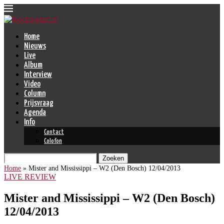
Home
Nieuws
Live
Album
Interview
Video
Column
Prijsvraag
Agenda
Info
Contact
Colofon
Zoeken
Home
»
Mister and Mississippi – W2 (Den Bosch) 12/04/2013
LIVE REVIEW
Mister and Mississippi – W2 (Den Bosch)
12/04/2013