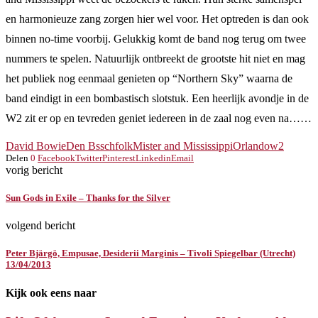
en harmonieuze zang zorgen hier wel voor. Het optreden is dan ook
binnen no-time voorbij. Gelukkig komt de band nog terug om twee
nummers te spelen. Natuurlijk ontbreekt de grootste hit niet en mag
het publiek nog eenmaal genieten op “Northern Sky” waarna de
band eindigt in een bombastisch slotstuk. Een heerlijk avondje in de
W2 zit er op en tevreden geniet iedereen in de zaal nog even na……
David Bowie
Den Bssch
folk
Mister and Mississippi
Orlando
w2
Delen
0
Facebook
Twitter
Pinterest
Linkedin
Email
vorig bericht
Sun Gods in Exile – Thanks for the Silver
volgend bericht
Peter Bjärgö, Empusae, Desiderii Marginis – Tivoli Spiegelbar (Utrecht)
13/04/2013
Kijk ook eens naar