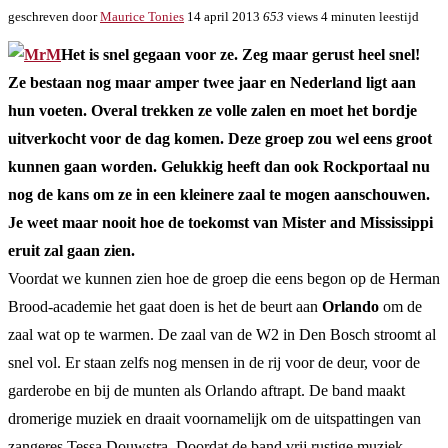
geschreven door
Maurice Tonies
14 april 2013
653
views
4 minuten leestijd
Het is snel gegaan voor ze. Zeg maar gerust heel snel!
Ze bestaan nog maar amper twee jaar en Nederland ligt aan
hun voeten. Overal trekken ze volle zalen en moet het bordje
uitverkocht voor de dag komen. Deze groep zou wel eens groot
kunnen gaan worden. Gelukkig heeft dan ook Rockportaal nu
nog de kans om ze in een kleinere zaal te mogen aanschouwen.
Je weet maar nooit hoe de toekomst van Mister and Mississippi
eruit zal gaan zien.
Voordat we kunnen zien hoe de groep die eens begon op de Herman
Brood-academie het gaat doen is het de beurt aan
Orlando
om de
zaal wat op te warmen. De zaal van de W2 in Den Bosch stroomt al
snel vol. Er staan zelfs nog mensen in de rij voor de deur, voor de
garderobe en bij de munten als Orlando aftrapt. De band maakt
dromerige muziek en draait voornamelijk om de uitspattingen van
zangeres Tessa Douwstra. Doordat de band vrij rustige muziek