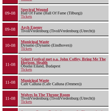
Spectral Wound
09-08
Hall Of Fame (Hall Of Fame (Tilburg))
Tickets
Arch Enemy
09-08
TivoliVredenburg (TivoliVredenburg (Utrecht))
Municipal Waste
10-08
Dynamo (Dynamo (Eindhoven))
Tickets
Sziget Festival met o.a. John Coffey, Bring Me The
Horizon, Health
11-08
Óbudai Eiland, Budapest
Tickets
Municipal Waste
11-08
Cafe Calluna (Cafe Calluna (Ommen))
Wolves In The Throne Room
11-08
TivoliVredenburg (TivoliVredenburg (Utrecht))
Tickets