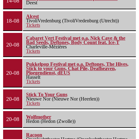
14-08
Deest
Alcest
18-08
TivoliVredenburg (TivoliVredenburg (Utrecht))
Tickets
Cabaret Vert Festival met o.a. Nick Cave & the
Bad Seeds, Deftones, Body Count feat. Ice-T
20-08
Charleville-Mézières
Tickets
Pukkelpop Festival met o.a. Deftones, The Hives,
Stick to your Guns, Chat Pile, Deafheaven,
20-08
Ploegendienst, dEUS
Hasselt
Tickets
Stick To Your Guns
20-08
Nieuwe Nor (Nieuwe Nor (Heerlen))
Tickets
Wolfmother
20-08
Hedon (Hedon (Zwolle))
Racoon