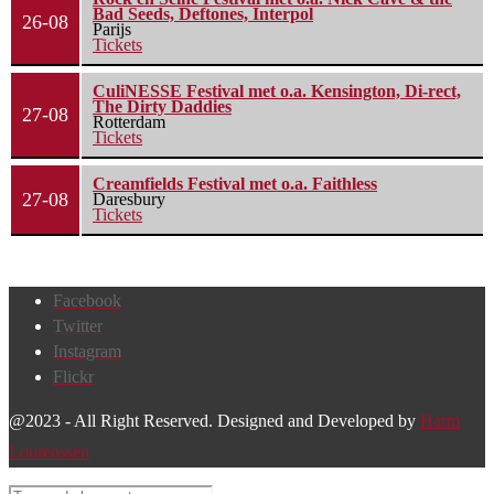
Bad Seeds, Deftones, Interpol
26-08
Parijs
Tickets
CuliNESSE Festival met o.a. Kensington, Di-rect,
The Dirty Daddies
27-08
Rotterdam
Tickets
Creamfields Festival met o.a. Faithless
27-08
Daresbury
Tickets
Facebook
Twitter
Instagram
Flickr
@2023 - All Right Reserved. Designed and Developed by
Harm
Lourenssen