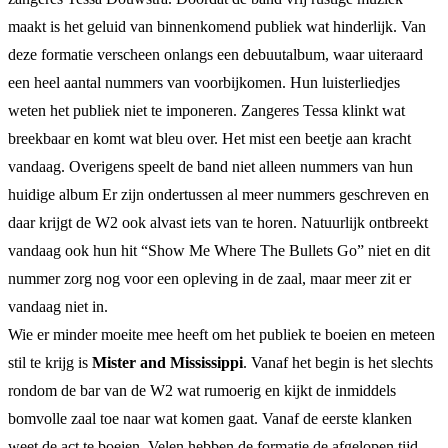
maakt is het geluid van binnenkomend publiek wat hinderlijk. Van
deze formatie verscheen onlangs een debuutalbum, waar uiteraard
een heel aantal nummers van voorbijkomen. Hun luisterliedjes
weten het publiek niet te imponeren. Zangeres Tessa klinkt wat
breekbaar en komt wat bleu over. Het mist een beetje aan kracht
vandaag. Overigens speelt de band niet alleen nummers van hun
huidige album Er zijn ondertussen al meer nummers geschreven en
daar krijgt de W2 ook alvast iets van te horen. Natuurlijk ontbreekt
vandaag ook hun hit “Show Me Where The Bullets Go” niet en dit
nummer zorg nog voor een opleving in de zaal, maar meer zit er
vandaag niet in.
Wie er minder moeite mee heeft om het publiek te boeien en meteen
stil te krijg is
Mister and Mississippi
. Vanaf het begin is het slechts
rondom de bar van de W2 wat rumoerig en kijkt de inmiddels
bomvolle zaal toe naar wat komen gaat. Vanaf de eerste klanken
weet de act te boeien. Velen hebben de formatie de afgelopen tijd