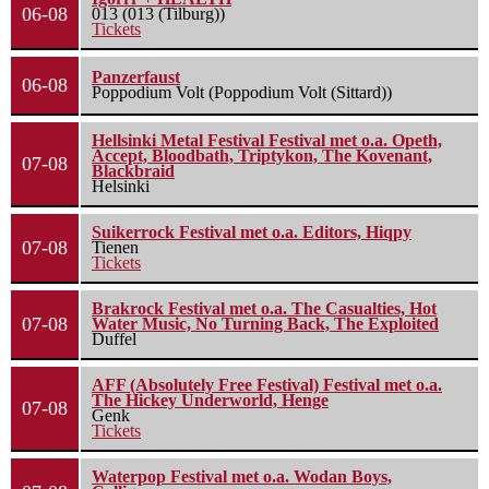
06-08
013 (013 (Tilburg))
Tickets
Panzerfaust
06-08
Poppodium Volt (Poppodium Volt (Sittard))
Hellsinki Metal Festival Festival met o.a. Opeth,
Accept, Bloodbath, Triptykon, The Kovenant,
07-08
Blackbraid
Helsinki
Suikerrock Festival met o.a. Editors, Hiqpy
07-08
Tienen
Tickets
Brakrock Festival met o.a. The Casualties, Hot
07-08
Water Music, No Turning Back, The Exploited
Duffel
AFF (Absolutely Free Festival) Festival met o.a.
The Hickey Underworld, Henge
07-08
Genk
Tickets
Waterpop Festival met o.a. Wodan Boys,