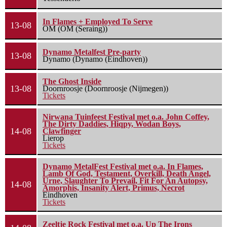
In Flames + Employed To Serve
13-08
OM (OM (Seraing))
Dynamo Metalfest Pre-party
13-08
Dynamo (Dynamo (Eindhoven))
The Ghost Inside
13-08
Doornroosje (Doornroosje (Nijmegen))
Tickets
Nirwana Tuinfeest Festival met o.a. John Coffey,
The Dirty Daddies, Hiqpy, Wodan Boys,
14-08
Clawfinger
Lierop
Tickets
Dynamo MetalFest Festival met o.a. In Flames,
Lamb Of God, Testament, Overkill, Death Angel,
Urne, Slaughter To Prevail, Fit For An Autopsy,
14-08
Amorphis, Insanity Alert, Primus, Necrot
Eindhoven
Tickets
Zeeltje Rock Festival met o.a. Up The Irons