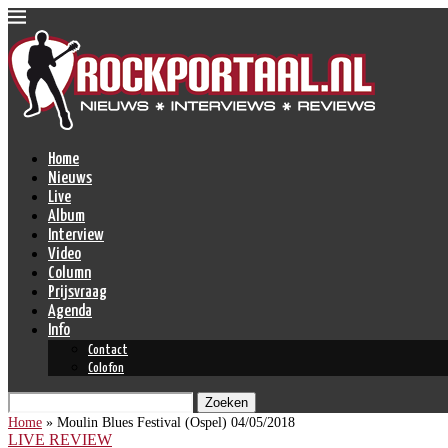
Home
Nieuws
Live
Album
Interview
Video
Column
Prijsvraag
Agenda
Info
Contact
Colofon
Zoeken
Home
»
Moulin Blues Festival (Ospel) 04/05/2018
LIVE REVIEW