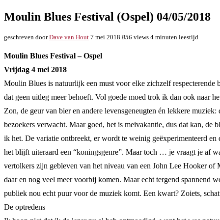
Moulin Blues Festival (Ospel) 04/05/2018
geschreven door
Dave van Hout
7 mei 2018
856
views
4 minuten leestijd
Moulin Blues Festival – Ospel
Vrijdag 4 mei 2018
Moulin Blues is natuurlijk een must voor elke zichzelf respecterende bl
dat geen uitleg meer behoeft. Vol goede moed trok ik dan ook naar he
Zon, de geur van bier en andere levensgeneugten én lekkere muziek: de
bezoekers verwacht. Maar goed, het is meivakantie, dus dat kan, de blu
ik het. De variatie ontbreekt, er wordt te weinig geëxperimenteerd en
het blijft uiteraard een “koningsgenre”. Maar toch … je vraagt je af 
vertolkers zijn gebleven van het niveau van een John Lee Hooker of Mu
daar en nog veel meer voorbij komen. Maar echt tergend spannend word
publiek nou echt puur voor de muziek komt. Een kwart? Zoiets, schat i
De optredens