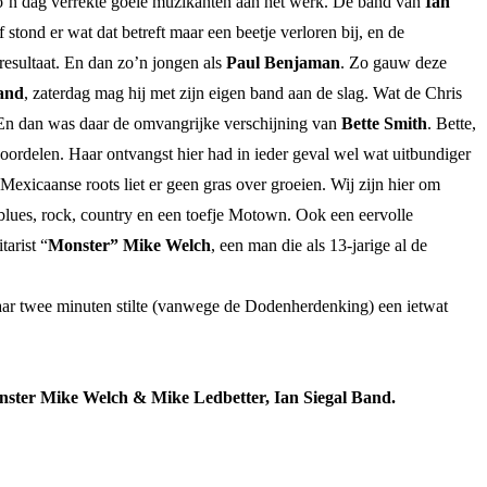
p zo’n dag verrekte goeie muzikanten aan het werk. De band van
Ian
f stond er wat dat betreft maar een beetje verloren bij, en de
esultaat. En dan zo’n jongen als
Paul Benjaman
. Zo gauw deze
and
, zaterdag mag hij met zijn eigen band aan de slag. Wat de Chris
n. En dan was daar de omvangrijke verschijning van
Bette Smith
. Bette,
eoordelen. Haar ontvangst hier had in ieder geval wel wat uitbundiger
exicaanse roots liet er geen gras over groeien. Wij zijn hier om
n blues, rock, country en een toefje Motown. Ook een eervolle
tarist “
Monster” Mike Welch
, een man die als 13-jarige al de
n waar twee minuten stilte (vanwege de Dodenherdenking) een ietwat
ster Mike Welch & Mike Ledbetter, Ian Siegal Band.