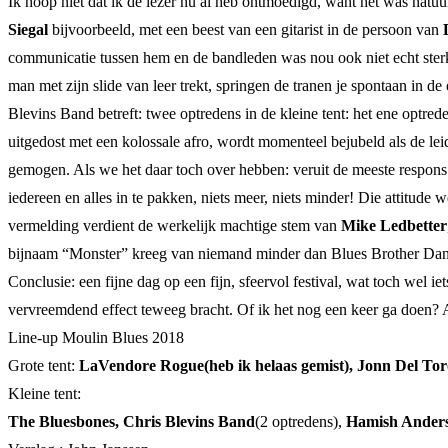
Ik hoop niet dat ik de lezer nu al heb ontmoedigd, want het was natu
Siegal
bijvoorbeeld, met een beest van een gitarist in de persoon van
communicatie tussen hem en de bandleden was nou ook niet echt sterk
man met zijn slide van leer trekt, springen de tranen je spontaan in de
Blevins Band betreft: twee optredens in de kleine tent: het ene optr
uitgedost met een kolossale afro, wordt momenteel bejubeld als de lei
gemogen. Als we het daar toch over hebben: veruit de meeste respons
iedereen en alles in te pakken, niets meer, niets minder! Die attitude
vermelding verdient de werkelijk machtige stem van
Mike Ledbetter
bijnaam “Monster” kreeg van niemand minder dan Blues Brother Dan 
Conclusie: een fijne dag op een fijn, sfeervol festival, wat toch wel 
vervreemdend effect teweeg bracht. Of ik het nog een keer ga doen? A
Line-up Moulin Blues 2018
Grote tent:
LaVendore Rogue(heb ik helaas gemist), Jonn Del To
Kleine tent:
The Bluesbones, Chris Blevins Band
(2 optredens),
Hamish Ander