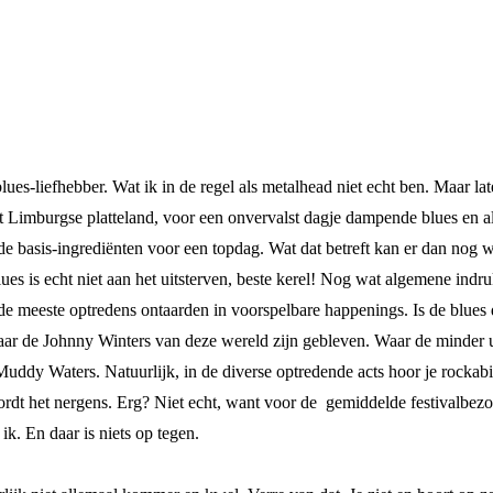
ues-liefhebber. Wat ik in de regel als metalhead niet echt ben. Maar lat
t Limburgse platteland, voor een onvervalst dagje dampende blues en al
 basis-ingrediënten voor een topdag. Wat dat betreft kan er dan nog we
es is echt niet aan het uitsterven, beste kerel! Nog wat algemene indru
 de meeste optredens ontaarden in voorspelbare happenings. Is de blues 
waar de Johnny Winters van deze wereld zijn gebleven. Waar de minder u
ddy Waters. Natuurlijk, in de diverse optredende acts hoor je rockabill
t het nergens. Erg? Niet echt, want voor de gemiddelde festivalbezoek
k. En daar is niets op tegen.