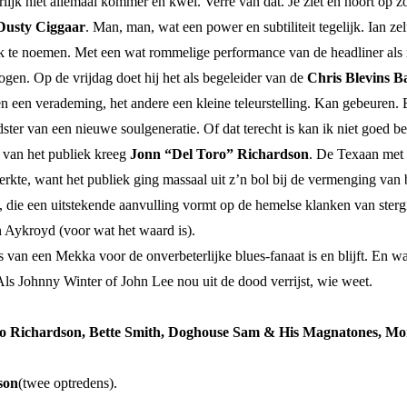
urlijk niet allemaal kommer en kwel. Verre van dat. Je ziet en hoort o
Dusty Ciggaar
. Man, man, wat een power en subtiliteit tegelijk. Ian zel
 te noemen. Met een wat rommelige performance van de headliner als r
 ogen. Op de vrijdag doet hij het als begeleider van de
Chris Blevins B
eden een verademing, het andere een kleine teleurstelling. Kan gebeure
dster van een nieuwe soulgeneratie. Of dat terecht is kan ik niet goed b
 van het publiek kreeg
Jonn “Del Toro” Richardson
. De Texaan met M
 werkte, want het publiek ging massaal uit z’n bol bij de vermenging va
, die een uitstekende aanvulling vormt op de hemelse klanken van stergi
Aykroyd (voor wat het waard is).
iets van een Mekka voor de onverbeterlijke blues-fanaat is en blijft. E
ls Johnny Winter of John Lee nou uit de dood verrijst, wie weet.
ro Richardson, Bette Smith, Doghouse Sam & His Magnatones, Mon
son
(twee optredens).