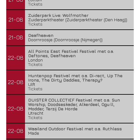
Tickets
Zuiderpark Live: Wolfmother
21-08
Zuiderparktheater (Zuiderparktheater (Den Haag))
Tickets
Deafheaven
21-08
Doornroosje (Doornroosje (Nijmegen))
All Points East Festival Festival met o.a.
Deftones, Deafheaven
22-08
London
Tickets
Huntenpop Festival met o.a. Di-rect, Up The
Irons, The Dirty Daddies, Therapy?
22-08
Ulft
Tickets
DUISTER COLLECTIEF Festival met o.a. Sun
Worship, Doodseskader, Alkerdeel, Ggu:ll,
22-08
Modder, Terzij De Horde
Utrecht
Tickets
Waailand Outdoor Festival met o.a. Ruthless
22-08
Made