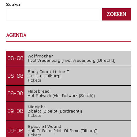
Zoeken
ZOEKEN
AGENDA
Wolfmother
08-08
TivoliVredenburg (TivoliVredenburg (Utrecht))
Body Count ft. Ice-T
08-08
013 (013 (Tilburg))
Tickets
Hatebreed
09-08
Het Bolwerk (Het Bolwerk (Sneek))
Midnight
09-08
Bibelot (Bibelot (Dordrecht))
Tickets
Spectral Wound
09-08
Hall Of Fame (Hall Of Fame (Tilburg))
Tickets