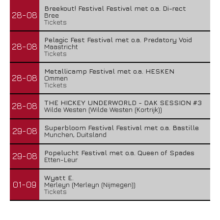
Breekout! Festival Festival met o.a. Di-rect
28-08
Bree
Tickets
Pelagic Fest Festival met o.a. Predatory Void
28-08
Maastricht
Tickets
Metallicamp Festival met o.a. HESKEN
28-08
Ommen
Tickets
THE HICKEY UNDERWORLD - DAK SESSION #3
28-08
Wilde Westen (Wilde Westen (Kortrijk))
Superbloom Festival Festival met o.a. Bastille
29-08
Munchen, Duitsland
Popelucht Festival met o.a. Queen of Spades
29-08
Etten-Leur
Wyatt E.
01-09
Merleyn (Merleyn (Nijmegen))
Tickets