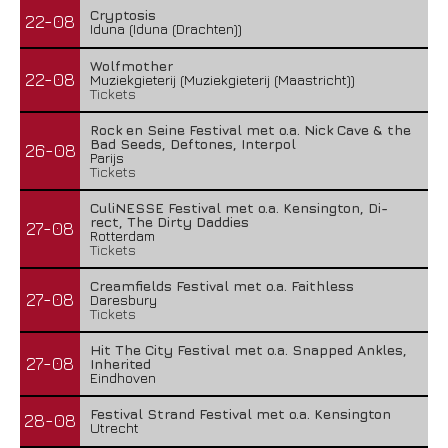
Cryptosis
22-08
Iduna (Iduna (Drachten))
Wolfmother
22-08
Muziekgieterij (Muziekgieterij (Maastricht))
Tickets
Rock en Seine Festival met o.a. Nick Cave & the
Bad Seeds, Deftones, Interpol
26-08
Parijs
Tickets
CuliNESSE Festival met o.a. Kensington, Di-
rect, The Dirty Daddies
27-08
Rotterdam
Tickets
Creamfields Festival met o.a. Faithless
27-08
Daresbury
Tickets
Hit The City Festival met o.a. Snapped Ankles,
27-08
Inherited
Eindhoven
Festival Strand Festival met o.a. Kensington
28-08
Utrecht