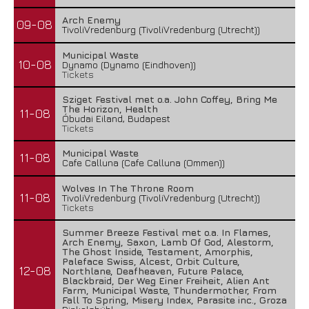
Arch Enemy
09-08
TivoliVredenburg (TivoliVredenburg (Utrecht))
Municipal Waste
10-08
Dynamo (Dynamo (Eindhoven))
Tickets
Sziget Festival met o.a. John Coffey, Bring Me
The Horizon, Health
11-08
Óbudai Eiland, Budapest
Tickets
Municipal Waste
11-08
Cafe Calluna (Cafe Calluna (Ommen))
Wolves In The Throne Room
11-08
TivoliVredenburg (TivoliVredenburg (Utrecht))
Tickets
Summer Breeze Festival met o.a. In Flames,
Arch Enemy, Saxon, Lamb Of God, Alestorm,
The Ghost Inside, Testament, Amorphis,
Paleface Swiss, Alcest, Orbit Culture,
12-08
Northlane, Deafheaven, Future Palace,
Blackbraid, Der Weg Einer Freiheit, Alien Ant
Farm, Municipal Waste, Thundermother, From
Fall To Spring, Misery Index, Parasite inc., Groza