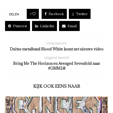
Facebook
Twitter
1
DELEN
Pinterest
Linkedin
Email
vorig bericht
Duitse metalband Blood White komt net nieuwe video
volgend bericht
Bring Me The Horizon en Avenged Sevenfold naar
#GMM24!
KIJK OOK EENS NAAR