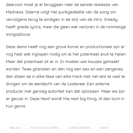
daarvoor moet je al teruggaan naar de eerste releases van
Madness. Daarna volgt het punkgedeelte van de song om
vervolgens terug te eindigen in de stijl van de intro. Greedy
heeft goede lyrics, maar die gaan wat verloren in de rommelige
songopbouw.
Deze demo heeft nog een grove korrel en productioneel zijn er
nog heel wat ingrepen nodig om al het potentieel eruit te halen.
Maar dat potentieel zit er in. Er moeten wel keuzes gemaakt
worden. Twee gitaristen en dan nog een sax en een zangeres,
dan staan ze in elke fase van elke track met net iets te veel te
dringen om de aandacht van de luisteraar. Een externe
producer met genoeg autoriteit kan dat oplossen. Maar we zijn
er gerust in. Deze Next! wordt the next big thing, of dan toch in
hun genre.
BELGIE
FACE YOUR FEARS
GARAGEPUNK
NEXT!