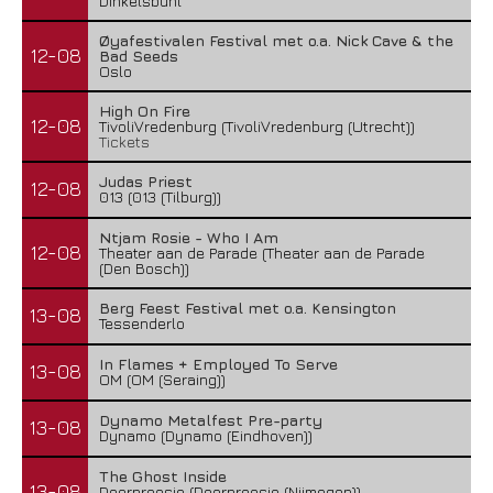
Dinkelsbühl
Øyafestivalen Festival met o.a. Nick Cave & the
12-08
Bad Seeds
Oslo
High On Fire
12-08
TivoliVredenburg (TivoliVredenburg (Utrecht))
Tickets
Judas Priest
12-08
013 (013 (Tilburg))
Ntjam Rosie - Who I Am
12-08
Theater aan de Parade (Theater aan de Parade
(Den Bosch))
Berg Feest Festival met o.a. Kensington
13-08
Tessenderlo
In Flames + Employed To Serve
13-08
OM (OM (Seraing))
Dynamo Metalfest Pre-party
13-08
Dynamo (Dynamo (Eindhoven))
The Ghost Inside
13-08
Doornroosje (Doornroosje (Nijmegen))