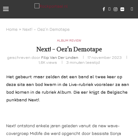
Home
»
Next! – Oez’n Demotape
ALBUM REVIEW
Next! – Oez’n Demotape
geschreven door
Filip Van Der Linden
17 november 2023
1,6K
views
3 minuten leestijd
Het gebeurt maar zelden dat een band al twee keer op
deze site aan bod kwam in de Live-rubriek vooraleer ze aan
bod komen in de rubriek Album. Die eer krijgt de Belgische
punkband Next!.
Next! ontstond enkele jaren geleden vanuit de new wave-
covergroep Midlife die werd opgericht door bassiste Sonja