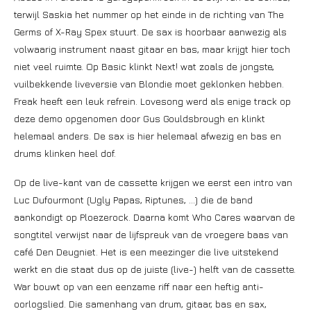
terwijl Saskia het nummer op het einde in de richting van The
Germs of X-Ray Spex stuurt. De sax is hoorbaar aanwezig als
volwaarig instrument naast gitaar en bas, maar krijgt hier toch
niet veel ruimte. Op Basic klinkt Next! wat zoals de jongste,
vuilbekkende liveversie van Blondie moet geklonken hebben.
Freak heeft een leuk refrein. Lovesong werd als enige track op
deze demo opgenomen door Gus Gouldsbrough en klinkt
helemaal anders. De sax is hier helemaal afwezig en bas en
drums klinken heel dof.
Op de live-kant van de cassette krijgen we eerst een intro van
Luc Dufourmont (Ugly Papas, Riptunes, …) die de band
aankondigt op Ploezerock. Daarna komt Who Cares waarvan de
songtitel verwijst naar de lijfspreuk van de vroegere baas van
café Den Deugniet. Het is een meezinger die live uitstekend
werkt en die staat dus op de juiste (live-) helft van de cassette.
War bouwt op van een eenzame riff naar een heftig anti-
oorlogslied. Die samenhang van drum, gitaar, bas en sax,