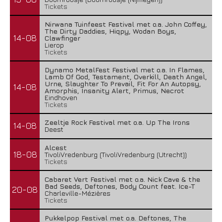
Tickets
Nirwana Tuinfeest Festival met o.a. John Coffey,
The Dirty Daddies, Hiqpy, Wodan Boys,
14-08
Clawfinger
Lierop
Tickets
Dynamo MetalFest Festival met o.a. In Flames,
Lamb Of God, Testament, Overkill, Death Angel,
Urne, Slaughter To Prevail, Fit For An Autopsy,
14-08
Amorphis, Insanity Alert, Primus, Necrot
Eindhoven
Tickets
Zeeltje Rock Festival met o.a. Up The Irons
14-08
Deest
Alcest
18-08
TivoliVredenburg (TivoliVredenburg (Utrecht))
Tickets
Cabaret Vert Festival met o.a. Nick Cave & the
Bad Seeds, Deftones, Body Count feat. Ice-T
20-08
Charleville-Mézières
Tickets
Pukkelpop Festival met o.a. Deftones, The