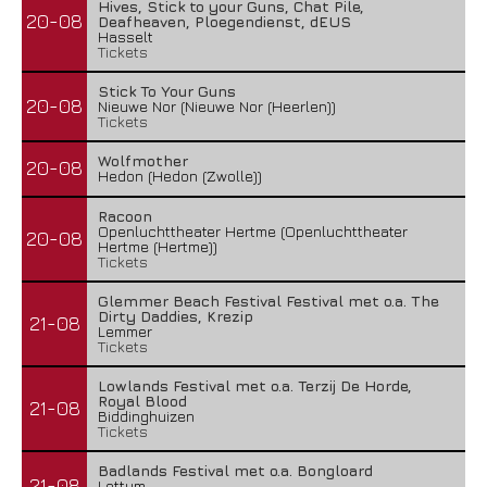
Hives, Stick to your Guns, Chat Pile,
20-08
Deafheaven, Ploegendienst, dEUS
Hasselt
Tickets
Stick To Your Guns
20-08
Nieuwe Nor (Nieuwe Nor (Heerlen))
Tickets
Wolfmother
20-08
Hedon (Hedon (Zwolle))
Racoon
Openluchttheater Hertme (Openluchttheater
20-08
Hertme (Hertme))
Tickets
Glemmer Beach Festival Festival met o.a. The
Dirty Daddies, Krezip
21-08
Lemmer
Tickets
Lowlands Festival met o.a. Terzij De Horde,
Royal Blood
21-08
Biddinghuizen
Tickets
Badlands Festival met o.a. Bongloard
21-08
Lottum