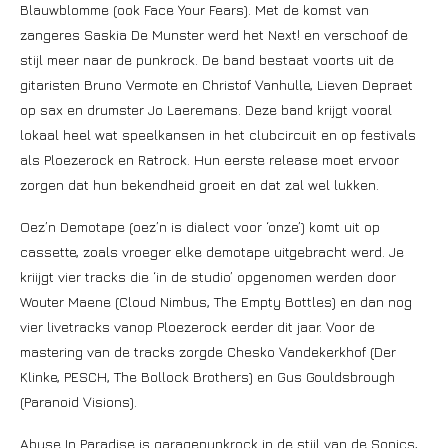
Blauwblomme (ook Face Your Fears). Met de komst van
zangeres Saskia De Munster werd het Next! en verschoof de
stijl meer naar de punkrock. De band bestaat voorts uit de
gitaristen Bruno Vermote en Christof Vanhulle, Lieven Depraet
op sax en drumster Jo Laeremans. Deze band krijgt vooral
lokaal heel wat speelkansen in het clubcircuit en op festivals
als Ploezerock en Ratrock. Hun eerste release moet ervoor
zorgen dat hun bekendheid groeit en dat zal wel lukken.
Oez’n Demotape (oez’n is dialect voor ‘onze’) komt uit op
cassette, zoals vroeger elke demotape uitgebracht werd. Je
kriijgt vier tracks die ‘in de studio’ opgenomen werden door
Wouter Maene (Cloud Nimbus, The Empty Bottles) en dan nog
vier livetracks vanop Ploezerock eerder dit jaar. Voor de
mastering van de tracks zorgde Chesko Vandekerkhof (Der
Klinke, PESCH, The Bollock Brothers) en Gus Gouldsbrough
(Paranoid Visions).
Abuse In Paradise is garagepunkrock in de stijl van de Sonics,