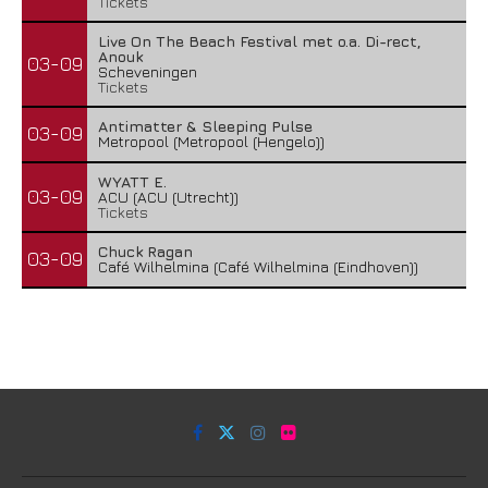
Tickets
Live On The Beach Festival met o.a. Di-rect,
Anouk
03-09
Scheveningen
Tickets
Antimatter & Sleeping Pulse
03-09
Metropool (Metropool (Hengelo))
WYATT E.
03-09
ACU (ACU (Utrecht))
Tickets
Chuck Ragan
03-09
Café Wilhelmina (Café Wilhelmina (Eindhoven))