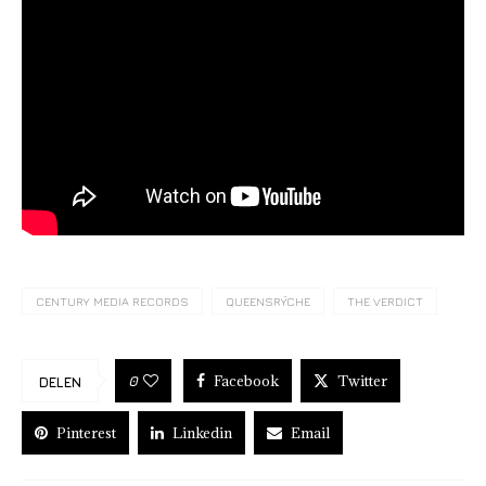
CENTURY MEDIA RECORDS
QUEENSRŸCHE
THE VERDICT
Facebook
Twitter
0
DELEN
Pinterest
Linkedin
Email