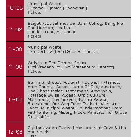
Municipal Waste
10-08
Dynamo (Dynamo (Eindhoven))
Tickets
Sziget Festival met o.a. John Coffey, Bring Me
The Horizon, Health
11-08
Óbudai Eiland, Budapest
Tickets
Municipal Waste
11-08
Cafe Calluna (Cafe Calluna (Ommen))
Wolves In The Throne Room
11-08
TivoliVredenburg (TivoliVredenburg (Utrecht))
Tickets
Summer Breeze Festival met o.a. In Flames,
Arch Enemy, Saxon, Lamb Of God, Alestorm,
The Ghost Inside, Testament, Amorphis,
Paleface Swiss, Alcest, Orbit Culture,
12-08
Northlane, Deafheaven, Future Palace,
Blackbraid, Der Weg Einer Freiheit, Alien Ant
Farm, Municipal Waste, Thundermother, From
Fall To Spring, Misery Index, Parasite inc., Groza
Dinkelsbühl
Øyafestivalen Festival met o.a. Nick Cave & the
12-08
Bad Seeds
Oslo