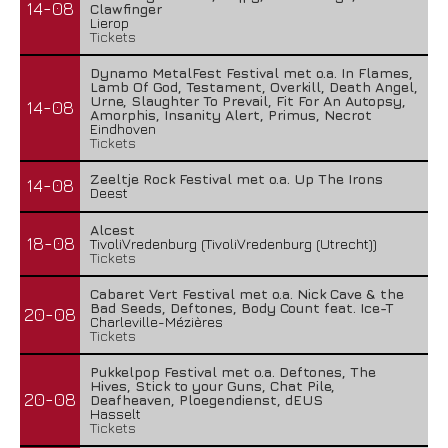
14-08
Clawfinger
Lierop
Tickets
Dynamo MetalFest Festival met o.a. In Flames,
Lamb Of God, Testament, Overkill, Death Angel,
Urne, Slaughter To Prevail, Fit For An Autopsy,
14-08
Amorphis, Insanity Alert, Primus, Necrot
Eindhoven
Tickets
Zeeltje Rock Festival met o.a. Up The Irons
14-08
Deest
Alcest
18-08
TivoliVredenburg (TivoliVredenburg (Utrecht))
Tickets
Cabaret Vert Festival met o.a. Nick Cave & the
Bad Seeds, Deftones, Body Count feat. Ice-T
20-08
Charleville-Mézières
Tickets
Pukkelpop Festival met o.a. Deftones, The
Hives, Stick to your Guns, Chat Pile,
20-08
Deafheaven, Ploegendienst, dEUS
Hasselt
Tickets