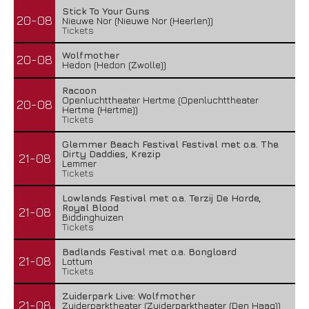
Stick To Your Guns
20-08
Nieuwe Nor (Nieuwe Nor (Heerlen))
Tickets
Wolfmother
20-08
Hedon (Hedon (Zwolle))
Racoon
Openluchttheater Hertme (Openluchttheater
20-08
Hertme (Hertme))
Tickets
Glemmer Beach Festival Festival met o.a. The
Dirty Daddies, Krezip
21-08
Lemmer
Tickets
Lowlands Festival met o.a. Terzij De Horde,
Royal Blood
21-08
Biddinghuizen
Tickets
Badlands Festival met o.a. Bongloard
21-08
Lottum
Tickets
Zuiderpark Live: Wolfmother
21-08
Zuiderparktheater (Zuiderparktheater (Den Haag))