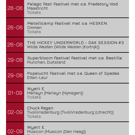
Pelagic Fest Festival met o.a. Predatory Void
28-08
Maastricht
Tickets
Metallicamp Festival met o.a. HESKEN
28-08
Ommen
Tickets
THE HICKEY UNDERWORLD - DAK SESSION #3
28-08
Wilde Westen (Wilde Westen (Kortrijk))
Superbloom Festival Festival met o.a. Bastille
29-08
Munchen, Duitsland
Popelucht Festival met o.a. Queen of Spades
29-08
Etten-Leur
Wyatt E.
01-09
Merleyn (Merleyn (Nijmegen))
Tickets
Chuck Ragan
02-09
TivoliVredenburg (TivoliVredenburg (Utrecht))
Tickets
Wyatt E.
02-09
Musicon (Musicon (Den Haag))