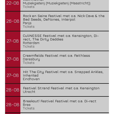
22-08
Muziekgieterij (Muziekgieterij (Maastricht))
Tickets
Rock en Seine Festival met o.a. Nick Cave & the
Bad Seeds, Deftones, Interpol
26-08
Parijs
Tickets
CuliNESSE Festival met o.a. Kensington, Di-
rect, The Dirty Daddies
27-08
Rotterdam
Tickets
Creamfields Festival met o.a. Faithless
27-08
Daresbury
Tickets
Hit The City Festival met o.a. Snapped Ankles,
27-08
Inherited
Eindhoven
Festival Strand Festival met o.a. Kensington
28-08
Utrecht
Breekout! Festival Festival met o.a. Di-rect
28-08
Bree
Tickets