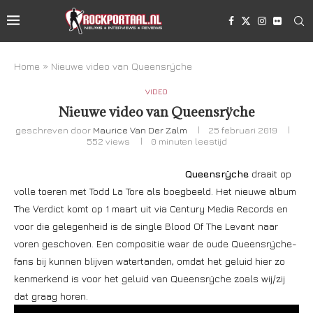
Home
»
Nieuwe video van Queensrÿche
VIDEO
Nieuwe video van Queensrÿche
geschreven door
Maurice Van Der Zalm
25 februari 2019
552
views
0 minuten leestijd
Queensrÿche
draait op
volle toeren met Todd La Tore als boegbeeld. Het nieuwe album
The Verdict komt op 1 maart uit via Century Media Records en
voor die gelegenheid is de single Blood Of The Levant naar
voren geschoven. Een compositie waar de oude Queensrÿche-
fans bij kunnen blijven watertanden, omdat het geluid hier zo
kenmerkend is voor het geluid van Queensrÿche zoals wij/zij
dat graag horen.