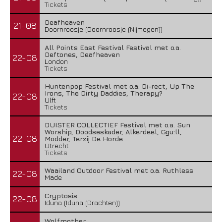
Tickets
Deafheaven
21-08
Doornroosje (Doornroosje (Nijmegen))
All Points East Festival Festival met o.a.
Deftones, Deafheaven
22-08
London
Tickets
Huntenpop Festival met o.a. Di-rect, Up The
Irons, The Dirty Daddies, Therapy?
22-08
Ulft
Tickets
DUISTER COLLECTIEF Festival met o.a. Sun
Worship, Doodseskader, Alkerdeel, Ggu:ll,
22-08
Modder, Terzij De Horde
Utrecht
Tickets
Waailand Outdoor Festival met o.a. Ruthless
22-08
Made
Cryptosis
22-08
Iduna (Iduna (Drachten))
Wolfmother