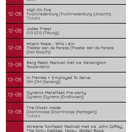
High On Fire
12-08
TivoliVredenburg (TivoliVredenburg (Utrecht))
Tickets
Judas Priest
12-08
013 (013 (Tilburg))
Ntjam Rosie - Who I Am
12-08
Theater aan de Parade (Theater aan de Parade
(Den Bosch))
Berg Feest Festival met o.a. Kensington
13-08
Tessenderlo
In Flames + Employed To Serve
13-08
OM (OM (Seraing))
Dynamo Metalfest Pre-party
13-08
Dynamo (Dynamo (Eindhoven))
The Ghost Inside
13-08
Doornroosje (Doornroosje (Nijmegen))
Tickets
Nirwana Tuinfeest Festival met o.a. John Coffey,
The Dirty Daddies, Hiqpy, Wodan Boys,