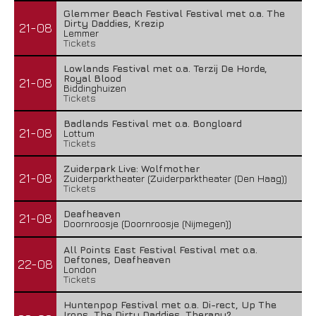
Glemmer Beach Festival Festival met o.a. The
Dirty Daddies, Krezip
21-08
Lemmer
Tickets
Lowlands Festival met o.a. Terzij De Horde,
Royal Blood
21-08
Biddinghuizen
Tickets
Badlands Festival met o.a. Bongloard
21-08
Lottum
Tickets
Zuiderpark Live: Wolfmother
21-08
Zuiderparktheater (Zuiderparktheater (Den Haag))
Tickets
Deafheaven
21-08
Doornroosje (Doornroosje (Nijmegen))
All Points East Festival Festival met o.a.
Deftones, Deafheaven
22-08
London
Tickets
Huntenpop Festival met o.a. Di-rect, Up The
Irons, The Dirty Daddies, Therapy?