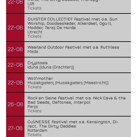
22-08
Ulft
Tickets
DUISTER COLLECTIEF Festival met o.a. Sun
Worship, Doodseskader, Alkerdeel, Ggu:ll,
22-08
Modder, Terzij De Horde
Utrecht
Tickets
Waailand Outdoor Festival met o.a. Ruthless
22-08
Made
Cryptosis
22-08
Iduna (Iduna (Drachten))
Wolfmother
22-08
Muziekgieterij (Muziekgieterij (Maastricht))
Tickets
Rock en Seine Festival met o.a. Nick Cave & the
Bad Seeds, Deftones, Interpol
26-08
Parijs
Tickets
CuliNESSE Festival met o.a. Kensington, Di-
rect, The Dirty Daddies
27-08
Rotterdam
Tickets