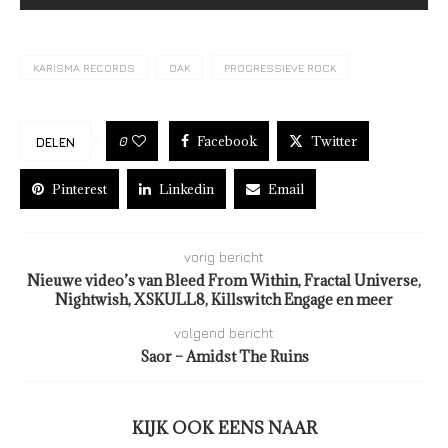
KARISMA RECORDS
OAK
PROGRESSIEVE ROCK
Facebook
Twitter
0
DELEN
Pinterest
Linkedin
Email
vorig bericht
Nieuwe video’s van Bleed From Within, Fractal Universe,
Nightwish, XSKULL8, Killswitch Engage en meer
volgend bericht
Saor – Amidst The Ruins
KIJK OOK EENS NAAR