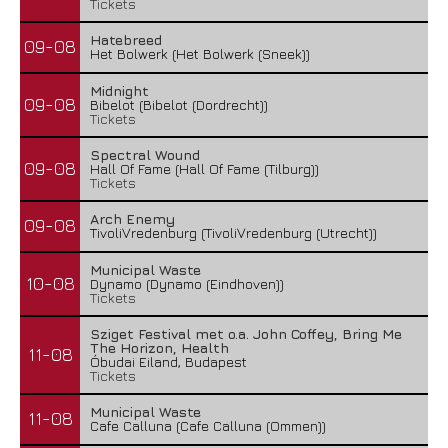
Tickets
Hatebreed
09-08
Het Bolwerk (Het Bolwerk (Sneek))
Midnight
09-08
Bibelot (Bibelot (Dordrecht))
Tickets
Spectral Wound
09-08
Hall Of Fame (Hall Of Fame (Tilburg))
Tickets
Arch Enemy
09-08
TivoliVredenburg (TivoliVredenburg (Utrecht))
Municipal Waste
10-08
Dynamo (Dynamo (Eindhoven))
Tickets
Sziget Festival met o.a. John Coffey, Bring Me
The Horizon, Health
11-08
Óbudai Eiland, Budapest
Tickets
Municipal Waste
11-08
Cafe Calluna (Cafe Calluna (Ommen))