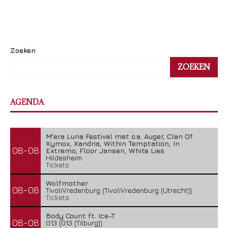
Zoeken
ZOEKEN
AGENDA
M'era Luna Festival met o.a. Auger, Clan Of
Xymox, Xandria, Within Temptation, In
08-08
Extremo, Floor Jansen, White Lies
Hildesheim
Tickets
Wolfmother
08-08
TivoliVredenburg (TivoliVredenburg (Utrecht))
Tickets
Body Count ft. Ice-T
08-08
013 (013 (Tilburg))