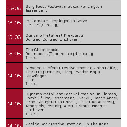
Berg Feest Festival met o.a. Kensington
13-08
Tessenderlo
In Flames + Employed To Serve
13-08
OM (OM (Seraing))
Dynamo Metalfest Pre-party
13-08
Dynamo (Dynamo (Eindhoven))
The Ghost Inside
13-08
Doornroosje (Doornroosje (Nijmegen))
Tickets
Nirwana Tuinfeest Festival met o.a. John Coffey,
The Dirty Daddies, Hiqpy, Wodan Boys,
14-08
Clawfinger
Lierop
Tickets
Dynamo MetalFest Festival met o.a. In Flames,
Lamb Of God, Testament, Overkill, Death Angel,
Urne, Slaughter To Prevail, Fit For An Autopsy,
14-08
Amorphis, Insanity Alert, Primus, Necrot
Eindhoven
Tickets
Zeeltje Rock Festival met o.a. Up The Irons
14-08