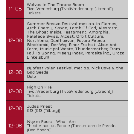
Wolves In The Throne Room
11-08
TivoliVredenburg (TivoliVredenburg (Utrecht))
Tickets
Summer Breeze Festival met o.a. In Flames,
Arch Enemy, Saxon, Lamb Of God, Alestorm,
The Ghost Inside, Testament, Amorphis,
Paleface Swiss, Alcest, Orbit Culture,
12-08
Northlane, Deafheaven, Future Palace,
Blackbraid, Der Weg Einer Freiheit, Alien Ant
Farm, Municipal Waste, Thundermother, From
Fall To Spring, Misery Index, Parasite inc., Groza
Dinkelsbühl
Øyafestivalen Festival met o.a. Nick Cave & the
12-08
Bad Seeds
Oslo
High On Fire
12-08
TivoliVredenburg (TivoliVredenburg (Utrecht))
Tickets
Judas Priest
12-08
013 (013 (Tilburg))
Ntjam Rosie - Who I Am
12-08
Theater aan de Parade (Theater aan de Parade
(Den Bosch))