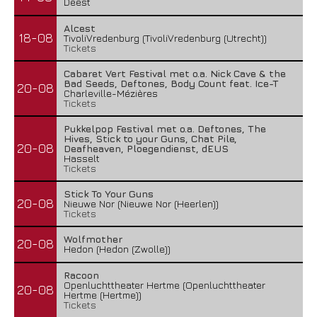
Deest
Alcest
18-08
TivoliVredenburg (TivoliVredenburg (Utrecht))
Tickets
Cabaret Vert Festival met o.a. Nick Cave & the
Bad Seeds, Deftones, Body Count feat. Ice-T
20-08
Charleville-Mézières
Tickets
Pukkelpop Festival met o.a. Deftones, The
Hives, Stick to your Guns, Chat Pile,
20-08
Deafheaven, Ploegendienst, dEUS
Hasselt
Tickets
Stick To Your Guns
20-08
Nieuwe Nor (Nieuwe Nor (Heerlen))
Tickets
Wolfmother
20-08
Hedon (Hedon (Zwolle))
Racoon
Openluchttheater Hertme (Openluchttheater
20-08
Hertme (Hertme))
Tickets