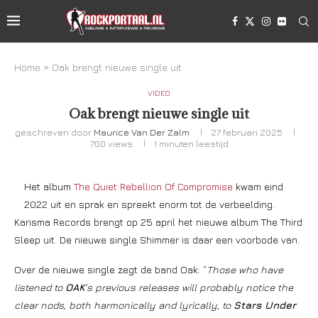
Home
»
Oak brengt nieuwe single uit
VIDEO
Oak brengt nieuwe single uit
geschreven door
Maurice Van Der Zalm
27 februari 2025
700
views
1 minuten leestijd
Het album
The Quiet Rebellion Of Compromise
kwam eind
2022 uit en sprak en spreekt enorm tot de verbeelding.
Karisma Records brengt op 25 april het nieuwe album The Third
Sleep uit. De nieuwe single Shimmer is daar een voorbode van.
Over de nieuwe single zegt de band Oak: “
Those who have
listened to
OAK
’s previous releases will probably notice the
clear nods, both harmonically and lyrically, to
Stars Under