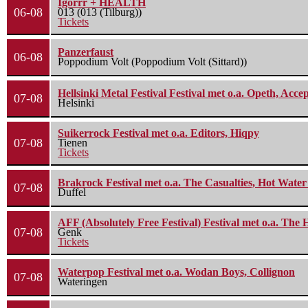
Igorrr + HEALTH
06-08
013 (013 (Tilburg))
Tickets
Panzerfaust
06-08
Poppodium Volt (Poppodium Volt (Sittard))
Hellsinki Metal Festival Festival met o.a. Opeth, Ac
07-08
Helsinki
Suikerrock Festival met o.a. Editors, Hiqpy
07-08
Tienen
Tickets
Brakrock Festival met o.a. The Casualties, Hot Wate
07-08
Duffel
AFF (Absolutely Free Festival) Festival met o.a. Th
07-08
Genk
Tickets
Waterpop Festival met o.a. Wodan Boys, Collignon
07-08
Wateringen