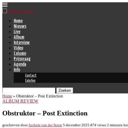
Home
Nieuws
Live
Album
Interview
Video
Column
Prijsvraag
Agenda
Info
Contact
Colofon
Zoeken
Home
»
Obstruktor – Post Extinction
ALBUM REVIEW
Obstruktor – Post Extinction
geschreven door
Jochem van der Steen
5 december 2025
874
views
2 minuten lee