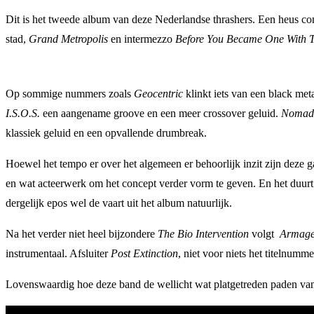
Dit is het tweede album van deze Nederlandse thrashers. Een heus co
stad,
Grand Metropolis
en intermezzo
Before You Became One With 
Op sommige nummers zoals
Geocentric
klinkt iets van een black meta
I.S.O.S.
een aangename groove en een meer crossover geluid.
Nomads
klassiek geluid en een opvallende drumbreak.
Hoewel het tempo er over het algemeen er behoorlijk inzit zijn deze
en wat acteerwerk om het concept verder vorm te geven. En het duurt o
dergelijk epos wel de vaart uit het album natuurlijk.
Na het verder niet heel bijzondere
The Bio Intervention
volgt
Armag
instrumentaal. Afsluiter
Post Extinction
, niet voor niets het titelnum
Lovenswaardig hoe deze band de wellicht wat platgetreden paden van