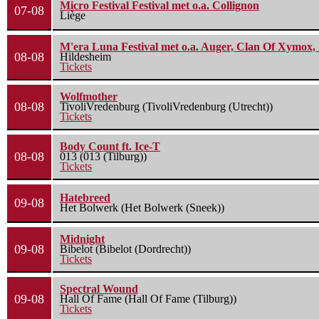
Micro Festival Festival met o.a. Collignon
07-08
Liège
M'era Luna Festival met o.a. Auger, Clan Of Xymox, 
08-08
Hildesheim
Tickets
Wolfmother
08-08
TivoliVredenburg (TivoliVredenburg (Utrecht))
Tickets
Body Count ft. Ice-T
08-08
013 (013 (Tilburg))
Tickets
Hatebreed
09-08
Het Bolwerk (Het Bolwerk (Sneek))
Midnight
09-08
Bibelot (Bibelot (Dordrecht))
Tickets
Spectral Wound
09-08
Hall Of Fame (Hall Of Fame (Tilburg))
Tickets