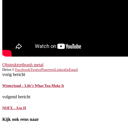
Obstruktor
thrash metal
Delen
0
Facebook
Twitter
Pinterest
Linkedin
Email
vorig bericht
Winterland – Life’s What You Make It
volgend bericht
NOFX – A to H
Kijk ook eens naar