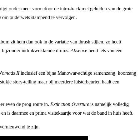
ijgt onder meer vorm door de intro-track met geluiden van de grote
e
om ouderwets stampend te vervolgen.
bum zit hem dan ook in de variatie van thrash stijlen, zo heeft
én bijzonder indrukwekkende drums.
Absence
heeft iets van een
Nomads II
inclusief een bijna Manowar-achtige samenzang, koorzang
ukje story-telling maar bij meerdere luisterbeurten haalt een
eer even de prog-route in.
Extinction Overture
is namelijk volledig
en is daarmee en prima visitekaartje voor wat de band in huis heeft.
vernieuwend te zijn.