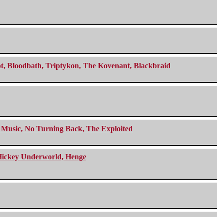
cept, Bloodbath, Triptykon, The Kovenant, Blackbraid
r Music, No Turning Back, The Exploited
e Hickey Underworld, Henge