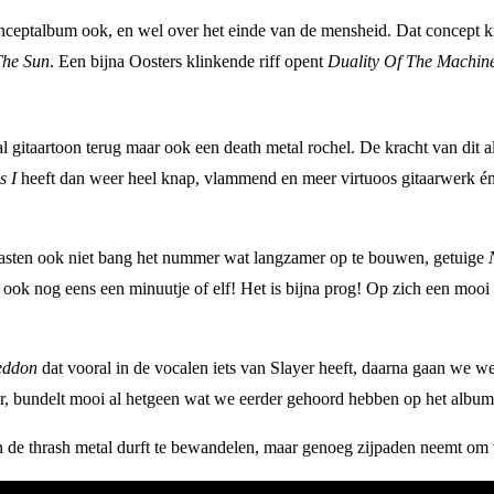
nceptalbum ook, en wel over het einde van de mensheid. Dat concept kr
The Sun
. Een bijna Oosters klinkende riff opent
Duality Of The Machin
l gitaartoon terug maar ook een death metal rochel. De kracht van dit al
 I
heeft dan weer heel knap, vlammend en meer virtuoos gitaarwerk 
 gasten ook niet bang het nummer wat langzamer op te bouwen, getuige
ok nog eens een minuutje of elf! Het is bijna prog! Op zich een mooi st
eddon
dat vooral in de vocalen iets van Slayer heeft, daarna gaan we w
mer, bundelt mooi al hetgeen wat we eerder gehoord hebben op het album 
 de thrash metal durft te bewandelen, maar genoeg zijpaden neemt om 