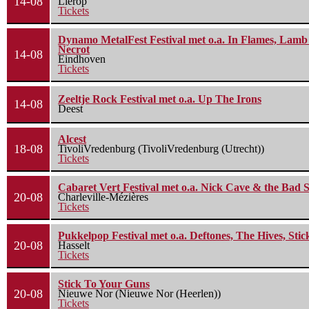
14-08
Lierop
Tickets
Dynamo MetalFest Festival met o.a. In Flames, Lamb O
Necrot
14-08
Eindhoven
Tickets
Zeeltje Rock Festival met o.a. Up The Irons
14-08
Deest
Alcest
18-08
TivoliVredenburg (TivoliVredenburg (Utrecht))
Tickets
Cabaret Vert Festival met o.a. Nick Cave & the Bad S
20-08
Charleville-Mézières
Tickets
Pukkelpop Festival met o.a. Deftones, The Hives, Sti
20-08
Hasselt
Tickets
Stick To Your Guns
20-08
Nieuwe Nor (Nieuwe Nor (Heerlen))
Tickets