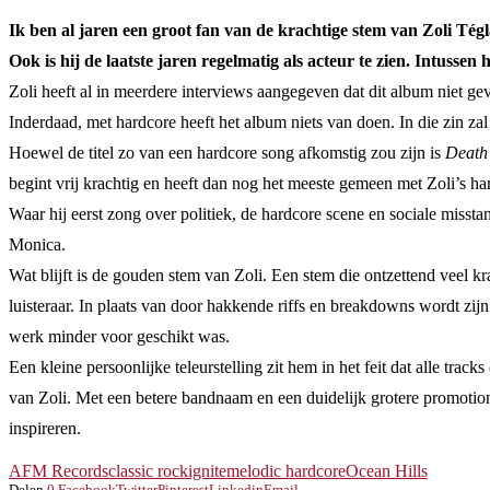
Ik ben al jaren een groot fan van de krachtige stem van Zoli Té
Ook is hij de laatste jaren regelmatig als acteur te zien. Intussen 
Zoli heeft al in meerdere interviews aangegeven dat dit album niet gev
Inderdaad, met hardcore heeft het album niets van doen. In die zin zal 
Hoewel de titel zo van een hardcore song afkomstig zou zijn is
Death 
begint vrij krachtig en heeft dan nog het meeste gemeen met Zoli’s ha
Waar hij eerst zong over politiek, de hardcore scene en sociale missta
Monica.
Wat blijft is de gouden stem van Zoli. Een stem die ontzettend veel k
luisteraar. In plaats van door hakkende riffs en breakdowns wordt zij
werk minder voor geschikt was.
Een kleine persoonlijke teleurstelling zit hem in het feit dat alle trac
van Zoli. Met een betere bandnaam en een duidelijk grotere promotion
inspireren.
AFM Records
classic rock
ignite
melodic hardcore
Ocean Hills
Delen
0
Facebook
Twitter
Pinterest
Linkedin
Email