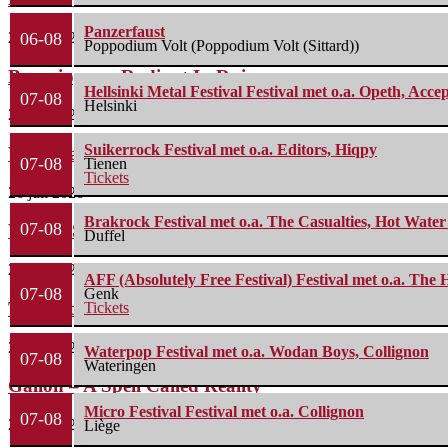
Panzerfaust
29 juli 2026
06-08
Poppodium Volt (Poppodium Volt (Sittard))
Boneripper – Radiant In Ruin
Hellsinki Metal Festival Festival met o.a. Opeth, Ac
07-08
Helsinki
27 juli 2026
Suikerrock Festival met o.a. Editors, Hiqpy
Waterparks – Jinx
07-08
Tienen
Tickets
26 juli 2026
Brakrock Festival met o.a. The Casualties, Hot Wate
07-08
Wailin’ Storms – The Arsonist
Duffel
26 juli 2026
AFF (Absolutely Free Festival) Festival met o.a. Th
07-08
Genk
The Fifth Alliance – Stenahoria
Tickets
22 juli 2026
Waterpop Festival met o.a. Wodan Boys, Collignon
07-08
Wateringen
Gallon – A Spell Called Reality
Micro Festival Festival met o.a. Collignon
07-08
22 juli 2026
Liège