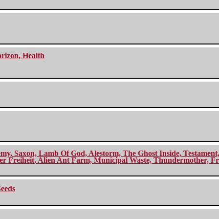
orizon, Health
my, Saxon, Lamb Of God, Alestorm, The Ghost Inside, Testament, A
r Freiheit, Alien Ant Farm, Municipal Waste, Thundermother, Fro
Seeds