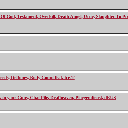
f God, Testament, Overkill, Death Angel, Urne, Slaughter To Prev
eeds, Deftones, Body Count feat. Ice-T
ck to your Guns, Chat Pile, Deafheaven, Ploegendienst, dEUS