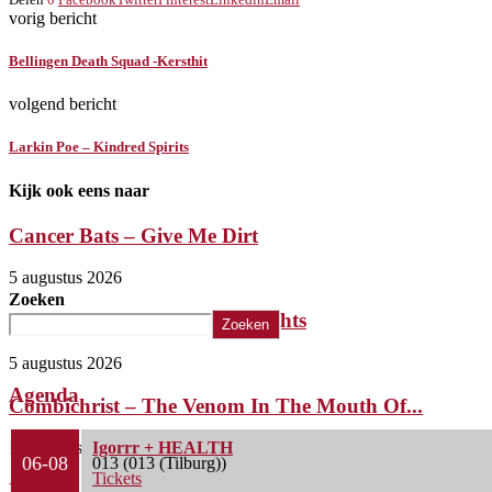
vorig bericht
Bellingen Death Squad -Kersthit
volgend bericht
Larkin Poe – Kindred Spirits
Kijk ook eens naar
Cancer Bats – Give Me Dirt
5 augustus 2026
Zoeken
The Iron Roses – Molotov Nights
Zoeken
5 augustus 2026
Agenda
Combichrist – The Venom In The Mouth Of...
1 augustus 2026
Igorrr + HEALTH
06-08
013 (013 (Tilburg))
Tickets
Lunatic Soul – Transition II