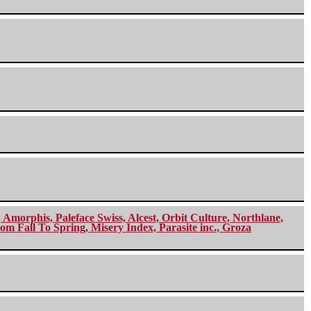
morphis, Paleface Swiss, Alcest, Orbit Culture, Northlane,
m Fall To Spring, Misery Index, Parasite inc., Groza