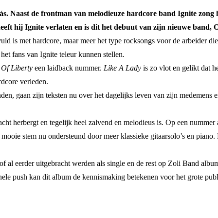
glás. Naast de frontman van melodieuze hardcore band Ignite zong 
heeft hij Ignite verlaten en is dit het debuut van zijn nieuwe band, 
uld is met hardcore, maar meer het type rocksongs voor de arbeider die g
het fans van Ignite teleur kunnen stellen.
Of Liberty
een laidback nummer.
Like A Lady
is zo vlot en gelikt da
rdcore verleden.
nden, gaan zijn teksten nu over het dagelijks leven van zijn medemens e
racht herbergt en tegelijk heel zalvend en melodieus is. Op een nummer 
n mooie stem nu ondersteund door meer klassieke gitaarsolo’s en piano. 
ks of al eerder uitgebracht werden als single en de rest op Zoli Band alb
ele push kan dit album de kennismaking betekenen voor het grote publie