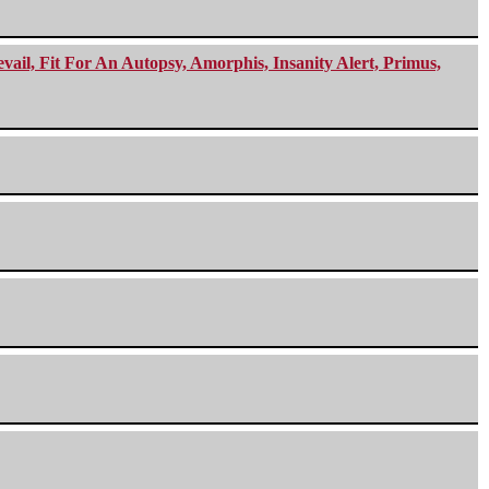
ail, Fit For An Autopsy, Amorphis, Insanity Alert, Primus,