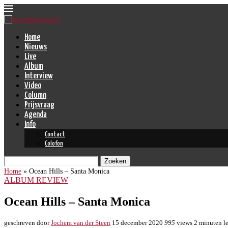
Home
Nieuws
Live
Album
Interview
Video
Column
Prijsvraag
Agenda
Info
Contact
Colofon
Zoeken
Home
»
Ocean Hills – Santa Monica
ALBUM REVIEW
Ocean Hills – Santa Monica
geschreven door
Jochem van der Steen
15 december 2020
995
views
2 minuten le