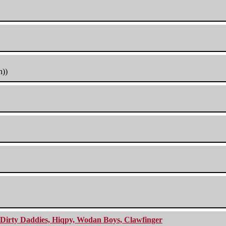
h))
e Dirty Daddies, Hiqpy, Wodan Boys, Clawfinger