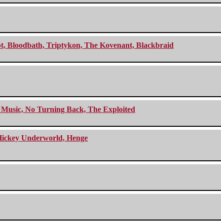
cept, Bloodbath, Triptykon, The Kovenant, Blackbraid
r Music, No Turning Back, The Exploited
e Hickey Underworld, Henge