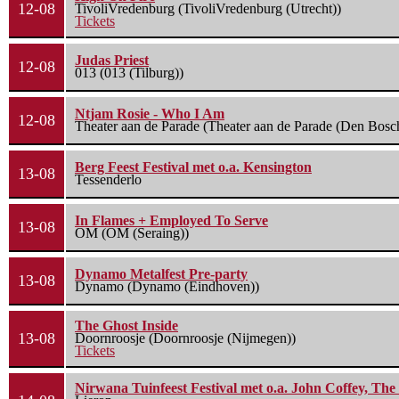
12-08
TivoliVredenburg (TivoliVredenburg (Utrecht))
Tickets
Judas Priest
12-08
013 (013 (Tilburg))
Ntjam Rosie - Who I Am
12-08
Theater aan de Parade (Theater aan de Parade (Den Bosc
Berg Feest Festival met o.a. Kensington
13-08
Tessenderlo
In Flames + Employed To Serve
13-08
OM (OM (Seraing))
Dynamo Metalfest Pre-party
13-08
Dynamo (Dynamo (Eindhoven))
The Ghost Inside
13-08
Doornroosje (Doornroosje (Nijmegen))
Tickets
Nirwana Tuinfeest Festival met o.a. John Coffey, Th