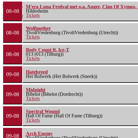
Green Carnation – A Dark Poem II: Sanguis
M'era Luna Festival met o.a. Auger, Clan Of Xymox, 
08-08
Hildesheim
Tickets
20 juli 2026
Wolfmother
08-08
TivoliVredenburg (TivoliVredenburg (Utrecht))
Tickets
Body Count ft. Ice-T
08-08
013 (013 (Tilburg))
Tickets
Hatebreed
09-08
Het Bolwerk (Het Bolwerk (Sneek))
Midnight
09-08
Bibelot (Bibelot (Dordrecht))
Tickets
Spectral Wound
09-08
Hall Of Fame (Hall Of Fame (Tilburg))
Tickets
Arch Enemy
09-08
TivoliVredenburg (TivoliVredenburg (Utrecht))