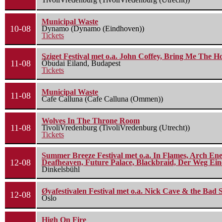
Municipal Waste
10-08
Dynamo (Dynamo (Eindhoven))
Tickets
Sziget Festival met o.a. John Coffey, Bring Me The H
11-08
Óbudai Eiland, Budapest
Tickets
Municipal Waste
11-08
Cafe Calluna (Cafe Calluna (Ommen))
Wolves In The Throne Room
11-08
TivoliVredenburg (TivoliVredenburg (Utrecht))
Tickets
Summer Breeze Festival met o.a. In Flames, Arch Ene
12-08
Deafheaven, Future Palace, Blackbraid, Der Weg Eine
Dinkelsbühl
Øyafestivalen Festival met o.a. Nick Cave & the Bad 
12-08
Oslo
High On Fire