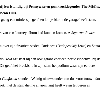
hij kortstondig bij Pennywise en punkrocklegendes The Misfits.
Ocean Hills.
raag een tuinfeestje geeft en kratje bier in de garage heeft staan.
t het van een Journey album had kunnen komen. A
Separate Peace
n over zijn favoriete steden, Budapest (
Budapest My Love
) en Santa
als
Hold Me
staat hij dan ook garant voor een portie kippenvel bij de
Dit geeft het breekbare in zijn stem het podium waar zijn eerdere
um
California
stonden. Weinig nieuws onder zon dus voor trouwe fans
k, met de stem die me al jaren lang heeft weten te roeren en