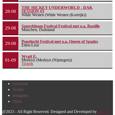
THE HICKEY UNDERWORLD - DAK
28-08
SESSION #3
Wilde Westen (Wilde Westen (Kortrijk))
Superbloom Festival Festival met o.a. Bastille
29-08
Munchen, Duitsland
Popelucht Festival met o.a. Queen of Spades
29-08
Etten-Leur
Wyatt E.
01-09
Merleyn (Merleyn (Nijmegen))
Tickets
Facebook
Twitter
Instagram
Flickr
@2023 - All Right Reserved. Designed and Developed by
Harm