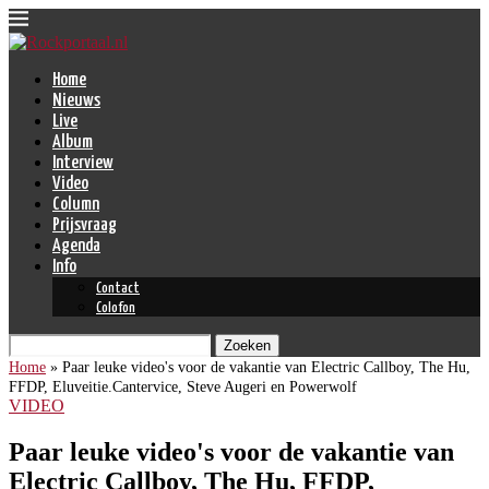
Home
Nieuws
Live
Album
Interview
Video
Column
Prijsvraag
Agenda
Info
Contact
Colofon
Zoeken
Home
»
Paar leuke video's voor de vakantie van Electric Callboy, The Hu,
FFDP, Eluveitie.Cantervice, Steve Augeri en Powerwolf
VIDEO
Paar leuke video's voor de vakantie van
Electric Callboy, The Hu, FFDP,