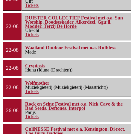
Ulft
Tickets
DUISTER COLLECTIEF Festival met o.a. Sun
Worship, Doodseskader, Alkerdeel, Ggu:ll,
22-08
Modder, Terzij De Horde
Utrecht
Tickets
Waailand Outdoor Festival met o.a. Ruthless
22-08
Made
Cryptosis
22-08
Iduna (Iduna (Drachten))
Wolfmother
22-08
Muziekgieterij (Muziekgieterij (Maastricht))
Tickets
Rock en Seine Festival met o.a. Nick Cave & the
Bad Seeds, Deftones, Interpol
26-08
Parijs
Tickets
CuliNESSE Festival met o.a. Kensington, Di-rect,
The Dirty Daddies