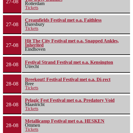
27-08
Rotterdam
Tickets
Creamfields Festival met o.a. Faithless
27-08
Daresbury
Tickets
Hit The City Festival met o.a. Snapped Ankles,
27-08
Inherited
Eindhoven
Festival Strand Festival met o.a. Kensington
28-08
Utrecht
Breekout! Festival Festival met o.a. Di-rect
28-08
Bree
Tickets
Pelagic Fest Festival met o.a. Predatory Void
28-08
Maastricht
Tickets
Metallicamp Festival met o.a. HESKEN
28-08
Ommen
Tickets