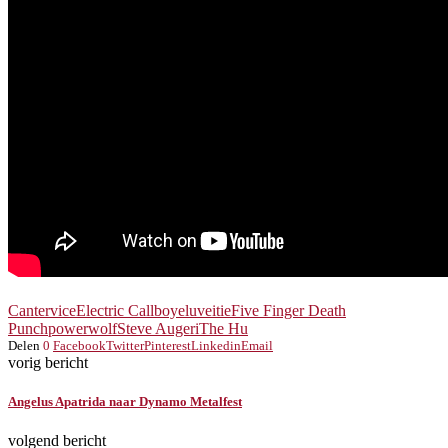
Cantervice
Electric Callboy
eluveitie
Five Finger Death
Punch
powerwolf
Steve Augeri
The Hu
Delen
0
Facebook
Twitter
Pinterest
Linkedin
Email
vorig bericht
Angelus Apatrida naar Dynamo Metalfest
volgend bericht