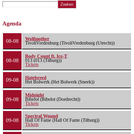
Zoeken
Agenda
Wolfmother
08-08
TivoliVredenburg (TivoliVredenburg (Utrecht))
Body Count ft. Ice-T
08-08
013 (013 (Tilburg))
Tickets
Hatebreed
09-08
Het Bolwerk (Het Bolwerk (Sneek))
Midnight
09-08
Bibelot (Bibelot (Dordrecht))
Tickets
Spectral Wound
09-08
Hall Of Fame (Hall Of Fame (Tilburg))
Tickets