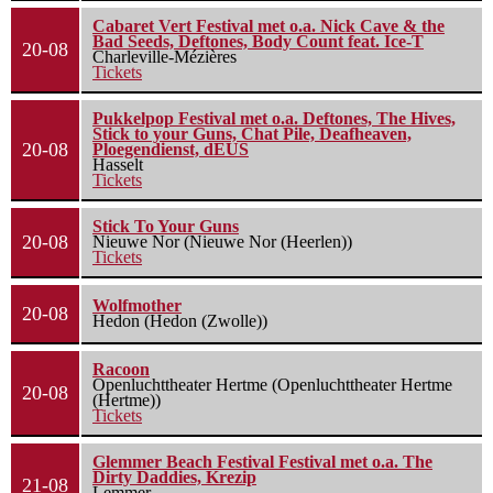
Cabaret Vert Festival met o.a. Nick Cave & the
Bad Seeds, Deftones, Body Count feat. Ice-T
20-08
Charleville-Mézières
Tickets
Pukkelpop Festival met o.a. Deftones, The Hives,
Stick to your Guns, Chat Pile, Deafheaven,
20-08
Ploegendienst, dEUS
Hasselt
Tickets
Stick To Your Guns
20-08
Nieuwe Nor (Nieuwe Nor (Heerlen))
Tickets
Wolfmother
20-08
Hedon (Hedon (Zwolle))
Racoon
Openluchttheater Hertme (Openluchttheater Hertme
20-08
(Hertme))
Tickets
Glemmer Beach Festival Festival met o.a. The
Dirty Daddies, Krezip
21-08
Lemmer