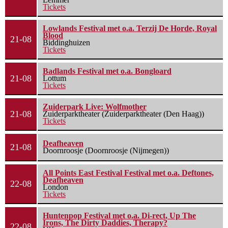
Tickets
Lowlands Festival met o.a. Terzij De Horde, Royal
Blood
21-08
Biddinghuizen
Tickets
Badlands Festival met o.a. Bongloard
21-08
Lottum
Tickets
Zuiderpark Live: Wolfmother
21-08
Zuiderparktheater (Zuiderparktheater (Den Haag))
Tickets
Deafheaven
21-08
Doornroosje (Doornroosje (Nijmegen))
All Points East Festival Festival met o.a. Deftones,
Deafheaven
22-08
London
Tickets
Huntenpop Festival met o.a. Di-rect, Up The
Irons, The Dirty Daddies, Therapy?
22-08