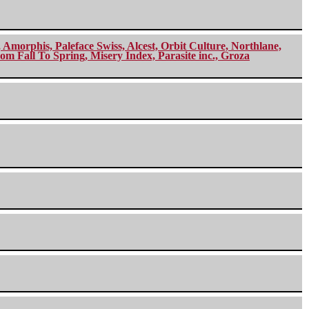
morphis, Paleface Swiss, Alcest, Orbit Culture, Northlane,
m Fall To Spring, Misery Index, Parasite inc., Groza