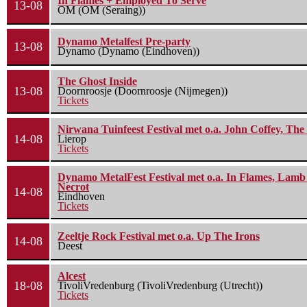
In Flames + Employed To Serve
13-08
OM (OM (Seraing))
Dynamo Metalfest Pre-party
13-08
Dynamo (Dynamo (Eindhoven))
The Ghost Inside
13-08
Doornroosje (Doornroosje (Nijmegen))
Tickets
Nirwana Tuinfeest Festival met o.a. John Coffey, Th
14-08
Lierop
Tickets
Dynamo MetalFest Festival met o.a. In Flames, Lamb O
Necrot
14-08
Eindhoven
Tickets
Zeeltje Rock Festival met o.a. Up The Irons
14-08
Deest
Alcest
18-08
TivoliVredenburg (TivoliVredenburg (Utrecht))
Tickets