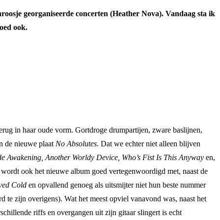
roosje georganiseerde concerten (Heather Nova). Vandaag sta ik
goed ook.
erug in haar oude vorm. Gortdroge drumpartijen, zware baslijnen,
n de nieuwe plaat
No Absolutes
. Dat we echter niet alleen blijven
de Awakening, Another Worldy Device, Who’s Fist Is This Anyway
en,
k wordt ook het nieuwe album goed vertegenwoordigd met, naast de
ved Cold
en opvallend genoeg als uitsmijter niet hun beste nummer
 te zijn overigens). Wat het meest opviel vanavond was, naast het
hillende riffs en overgangen uit zijn gitaar slingert is echt