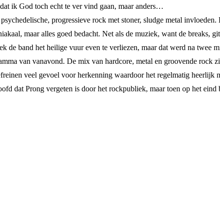
n dat ik God toch echt te ver vind gaan, maar anders…
 psychedelische, progressieve rock met stoner, sludge metal invloeden
kaal, maar alles goed bedacht. Net als de muziek, want de breaks, gita
leek de band het heilige vuur even te verliezen, maar dat werd na twee 
mma van vanavond. De mix van hardcore, metal en groovende rock zit er
refreinen veel gevoel voor herkenning waardoor het regelmatig heerlijk
ofd dat Prong vergeten is door het rockpubliek, maar toen op het eind b