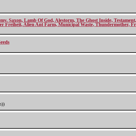
my, Saxon, Lamb Of God, Alestorm, The Ghost Inside, Testament, A
r Freiheit, Alien Ant Farm, Municipal Waste, Thundermother, Fro
Seeds
h))