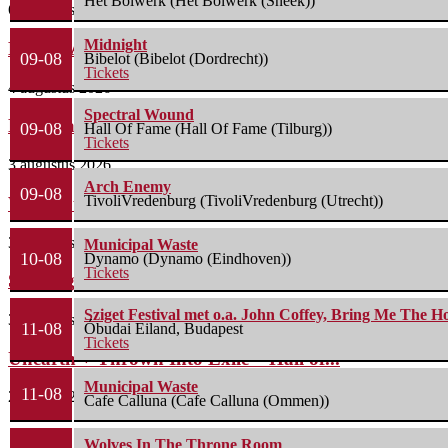
Het Bolwerk (Het Bolwerk (Sneek))
6 augustus 2026
Midnight
Life Of Agony + Second Function – Underworld...
09-08
Bibelot (Bibelot (Dordrecht))
Tickets
4 augustus 2026
Spectral Wound
Nick Cave & The Bad Seeds – Preston...
09-08
Hall Of Fame (Hall Of Fame (Tilburg))
Tickets
3 augustus 2026
Arch Enemy
09-08
TivoliVredenburg (TivoliVredenburg (Utrecht))
Wolfmother + The Howlers – o2 Shepherd’s Bush...
3 augustus 2026
Municipal Waste
10-08
Dynamo (Dynamo (Eindhoven))
Tickets
Savatage – 013 Tilburg – 01/08/2026
Sziget Festival met o.a. John Coffey, Bring Me The H
3 augustus 2026
11-08
Óbudai Eiland, Budapest
Tickets
Unearth + Thrown Into Exile – Hall of...
Municipal Waste
11-08
29 juli 2026
Cafe Calluna (Cafe Calluna (Ommen))
Wolves In The Throne Room