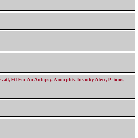
ail, Fit For An Autopsy, Amorphis, Insanity Alert, Primus,