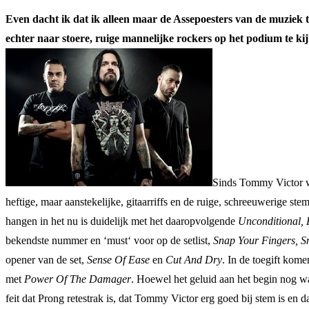
Even dacht ik dat ik alleen maar de Assepoesters van de muziek
echter naar stoere, ruige mannelijke rockers op het podium te k
Sinds Tommy Victor wee
heftige, maar aanstekelijke, gitaarriffs en de ruige, schreeuwerige s
hangen in het nu is duidelijk met het daaropvolgende
Unconditional, 
bekendste nummer en ‘must‘ voor op de setlist,
Snap Your Fingers, S
opener van de set,
Sense Of Ease
en
Cut And Dry
. In de toegift kom
met
Power Of The Damager
. Hoewel het geluid aan het begin nog w
feit dat Prong retestrak is, dat Tommy Victor erg goed bij stem is en da