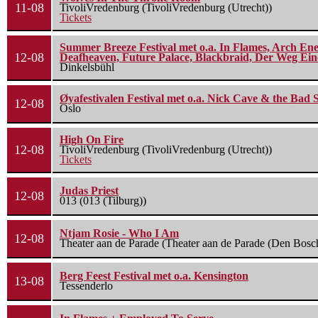
11-08
TivoliVredenburg (TivoliVredenburg (Utrecht))
Tickets
Summer Breeze Festival met o.a. In Flames, Arch Ene
12-08
Deafheaven, Future Palace, Blackbraid, Der Weg Eine
Dinkelsbühl
Øyafestivalen Festival met o.a. Nick Cave & the Bad 
12-08
Oslo
High On Fire
12-08
TivoliVredenburg (TivoliVredenburg (Utrecht))
Tickets
Judas Priest
12-08
013 (013 (Tilburg))
Ntjam Rosie - Who I Am
12-08
Theater aan de Parade (Theater aan de Parade (Den Bosc
Berg Feest Festival met o.a. Kensington
13-08
Tessenderlo