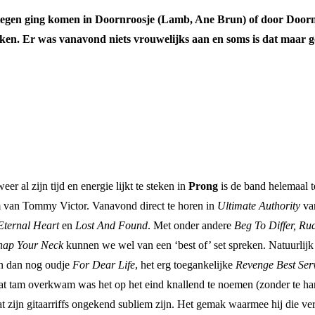
 tegen ging komen in Doornroosje (Lamb, Ane Brun) of door Doorn
ijken. Er was vanavond niets vrouwelijks aan en soms is dat maar 
r al zijn tijd en energie lijkt te steken in
Prong
is de band helemaal t
tem van Tommy Victor. Vanavond direct te horen in
Ultimate Authority
va
Eternal Heart
en
Lost And Found
. Met onder andere
Beg To Differ, Ru
nap Your Neck
kunnen we wel van een ‘best of’ set spreken. Natuurlij
en dan nog oudje
For Dear Life
, het erg toegankelijke
Revenge Best Ser
at tam overkwam was het op het eind knallend te noemen (zonder te hard
t zijn gitaarriffs ongekend subliem zijn. Het gemak waarmee hij die versc