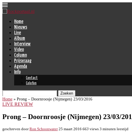
Home
Nieuws
Live
Album
Interview
Video
Column
Prijsvraag
Agenda
Info
Contact
Colofon
Zoeken
Home
»
Prong – Doornroosje (Nijmegen) 23/03/2016
LIVE REVIEW
Prong – Doornroosje (Nijmegen) 23/03/20
geschreven door
Ron Schoonwater
25 maart 2016
663
views
3 minuten leestijd