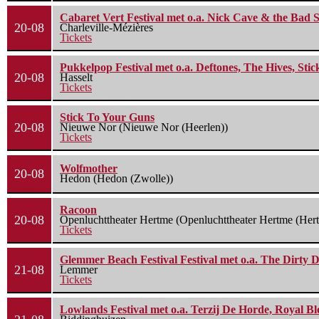
Cabaret Vert Festival met o.a. Nick Cave & the Bad S
20-08
Charleville-Mézières
Tickets
Pukkelpop Festival met o.a. Deftones, The Hives, Sti
20-08
Hasselt
Tickets
Stick To Your Guns
20-08
Nieuwe Nor (Nieuwe Nor (Heerlen))
Tickets
Wolfmother
20-08
Hedon (Hedon (Zwolle))
Racoon
20-08
Openluchttheater Hertme (Openluchttheater Hertme (Her
Tickets
Glemmer Beach Festival Festival met o.a. The Dirty D
21-08
Lemmer
Tickets
Lowlands Festival met o.a. Terzij De Horde, Royal B