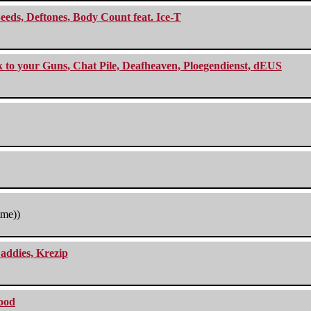
eeds, Deftones, Body Count feat. Ice-T
ck to your Guns, Chat Pile, Deafheaven, Ploegendienst, dEUS
tme))
addies, Krezip
lood