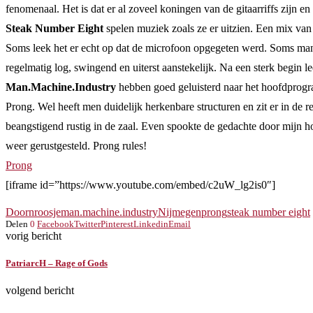
fenomenaal. Het is dat er al zoveel koningen van de gitaarriffs zijn e
Steak Number Eight
spelen muziek zoals ze er uitzien. Een mix van
Soms leek het er echt op dat de microfoon opgegeten werd. Soms mania
regelmatig log, swingend en uiterst aanstekelijk. Na een sterk begin 
Man.Machine.Industry
hebben goed geluisterd naar het hoofdprogra
Prong. Wel heeft men duidelijk herkenbare structuren en zit er in de 
beangstigend rustig in de zaal. Even spookte de gedachte door mijn ho
weer gerustgesteld. Prong rules!
Prong
[iframe id=”https://www.youtube.com/embed/c2uW_lg2is0″]
Doornroosje
man.machine.industry
Nijmegen
prong
steak number eight
Delen
0
Facebook
Twitter
Pinterest
Linkedin
Email
vorig bericht
PatriarcH – Rage of Gods
volgend bericht