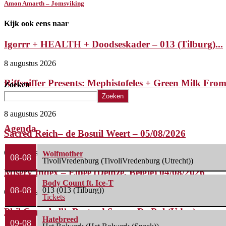
Amon Amarth – Jomsviking
Kijk ook eens naar
Igorrr + HEALTH + Doodseskader – 013 (Tilburg)...
8 augustus 2026
Riffsniffer Presents: Mephistofeles + Green Milk Fro
Zoeken
Planet...
Zoeken
8 augustus 2026
Agenda
Sacred Reich– de Bosuil Weert – 05/08/2026
6 augustus 2026
Wolfmother
08-08
TivoliVredenburg (TivoliVredenburg (Utrecht))
Misery Index – Elpee (Deinze, België) 04/08/2026
Body Count ft. Ice-T
08-08
013 (013 (Tilburg))
6 augustus 2026
Tickets
Phil Campbell’s Bastard Sons – De Pul (Uden)...
Hatebreed
09-08