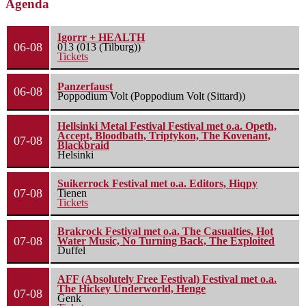
Agenda
Igorrr + HEALTH
06-08
013 (013 (Tilburg))
Tickets
Panzerfaust
06-08
Poppodium Volt (Poppodium Volt (Sittard))
Hellsinki Metal Festival Festival met o.a. Opeth,
Accept, Bloodbath, Triptykon, The Kovenant,
07-08
Blackbraid
Helsinki
Suikerrock Festival met o.a. Editors, Hiqpy
07-08
Tienen
Tickets
Brakrock Festival met o.a. The Casualties, Hot
07-08
Water Music, No Turning Back, The Exploited
Duffel
AFF (Absolutely Free Festival) Festival met o.a.
The Hickey Underworld, Henge
07-08
Genk