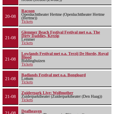
Racoon
Openluchttheater Hertme (Openluchttheater Hertme
20-08
(Hertme))
Tickets
Glemmer Beach Festival Festival met o.a. The
Dirty Daddies, Krezip
21-08
Lemmer
Tickets
Lowlands Festival met o.a. Terzij De Horde, Royal
Blood
21-08
Biddinghuizen
Tickets
Badlands Festival met o.a. Bongloard
21-08
Lottum
Tickets
Zuiderpark Live: Wolfmother
21-08
Zuiderparktheater (Zuiderparktheater (Den Haag))
Tickets
Deafheaven
21-08