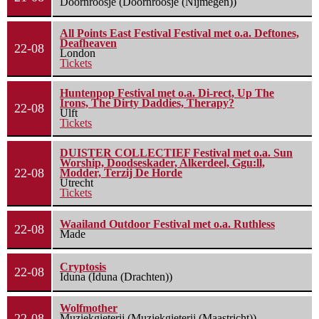
Doornroosje (Doornroosje (Nijmegen))
All Points East Festival Festival met o.a. Deftones,
Deafheaven
22-08
London
Tickets
Huntenpop Festival met o.a. Di-rect, Up The
Irons, The Dirty Daddies, Therapy?
22-08
Ulft
Tickets
DUISTER COLLECTIEF Festival met o.a. Sun
Worship, Doodseskader, Alkerdeel, Ggu:ll,
22-08
Modder, Terzij De Horde
Utrecht
Tickets
Waailand Outdoor Festival met o.a. Ruthless
22-08
Made
Cryptosis
22-08
Iduna (Iduna (Drachten))
Wolfmother
22-08
Muziekgieterij (Muziekgieterij (Maastricht))