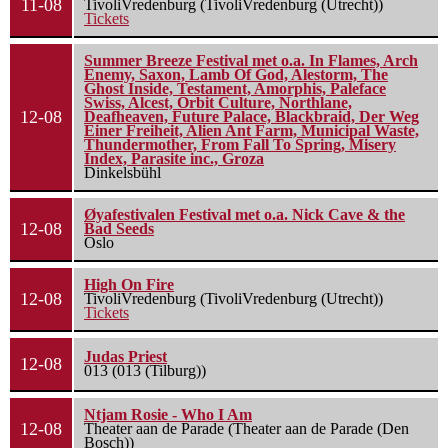
11-08
TivoliVredenburg (TivoliVredenburg (Utrecht))
Tickets
Summer Breeze Festival met o.a. In Flames, Arch
Enemy, Saxon, Lamb Of God, Alestorm, The
Ghost Inside, Testament, Amorphis, Paleface
Swiss, Alcest, Orbit Culture, Northlane,
12-08
Deafheaven, Future Palace, Blackbraid, Der Weg
Einer Freiheit, Alien Ant Farm, Municipal Waste,
Thundermother, From Fall To Spring, Misery
Index, Parasite inc., Groza
Dinkelsbühl
Øyafestivalen Festival met o.a. Nick Cave & the
12-08
Bad Seeds
Oslo
High On Fire
12-08
TivoliVredenburg (TivoliVredenburg (Utrecht))
Tickets
Judas Priest
12-08
013 (013 (Tilburg))
Ntjam Rosie - Who I Am
12-08
Theater aan de Parade (Theater aan de Parade (Den
Bosch))