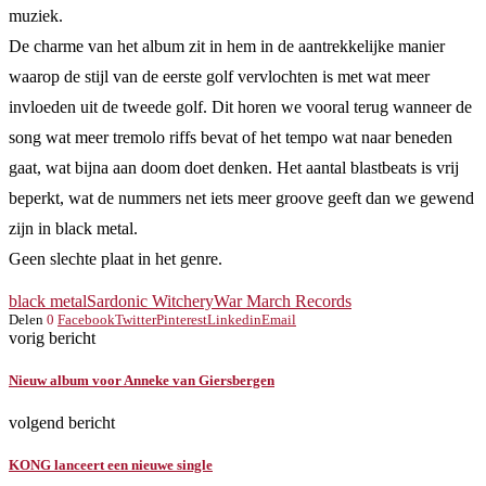
muziek.
De charme van het album zit in hem in de aantrekkelijke manier
waarop de stijl van de eerste golf vervlochten is met wat meer
invloeden uit de tweede golf. Dit horen we vooral terug wanneer de
song wat meer tremolo riffs bevat of het tempo wat naar beneden
gaat, wat bijna aan doom doet denken. Het aantal blastbeats is vrij
beperkt, wat de nummers net iets meer groove geeft dan we gewend
zijn in black metal.
Geen slechte plaat in het genre.
black metal
Sardonic Witchery
War March Records
Delen
0
Facebook
Twitter
Pinterest
Linkedin
Email
vorig bericht
Nieuw album voor Anneke van Giersbergen
volgend bericht
KONG lanceert een nieuwe single