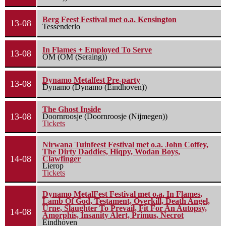
Berg Feest Festival met o.a. Kensington
13-08
Tessenderlo
In Flames + Employed To Serve
13-08
OM (OM (Seraing))
Dynamo Metalfest Pre-party
13-08
Dynamo (Dynamo (Eindhoven))
The Ghost Inside
13-08
Doornroosje (Doornroosje (Nijmegen))
Tickets
Nirwana Tuinfeest Festival met o.a. John Coffey,
The Dirty Daddies, Hiqpy, Wodan Boys,
14-08
Clawfinger
Lierop
Tickets
Dynamo MetalFest Festival met o.a. In Flames,
Lamb Of God, Testament, Overkill, Death Angel,
Urne, Slaughter To Prevail, Fit For An Autopsy,
14-08
Amorphis, Insanity Alert, Primus, Necrot
Eindhoven