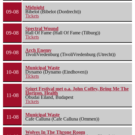
Midnight
09-08
Bibelot (Bibelot (Dordrecht))
Tickets
Spectral Wound
09-08
Hall Of Fame (Hall Of Fame (Tilburg))
Tickets
Arch Enemy
09-08
TivoliVredenburg (TivoliVredenburg (Utrecht))
Municipal Waste
10-08
Dynamo (Dynamo (Eindhoven))
Tickets
Sziget Festival met o.a. John Coffey, Bring Me The
Horizon, Health
11-08
Óbudai Eiland, Budapest
Tickets
Municipal Waste
11-08
Cafe Calluna (Cafe Calluna (Ommen))
Wolves In The Throne Room