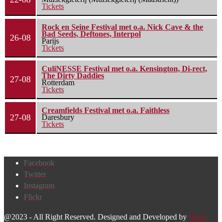
Tickets
Rock en Seine Festival met o.a. Nick Cave & the
Bad Seeds, Deftones, Interpol
26-08
Parijs
Tickets
CuliNESSE Festival met o.a. Kensington, Di-rect,
The Dirty Daddies
27-08
Rotterdam
Tickets
Creamfields Festival met o.a. Faithless
27-08
Daresbury
Tickets
Facebook
Twitter
Instagram
Flickr
@2023 - All Right Reserved. Designed and Developed by
Harm