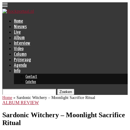
Home
Nieuws
Live
Album
Interview
Video
Column
Prijsvraag
Agenda
Info
Contact
Colofon
Zoeken
Home
»
Sardonic Witchery – Moonlight Sacrifice Ritual
ALBUM REVIEW
Sardonic Witchery – Moonlight Sacrifice
Ritual