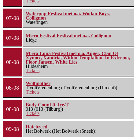
Tickets
Waterpop Festival met o.a. Wodan Boys,
07-08
Collignon
Wateringen
Micro Festival Festival met o.a. Collignon
07-08
Liège
M'era Luna Festival met o.a. Auger, Clan Of
Xymox, Xandria, Within Temptation, In Extremo,
08-08
Floor Jansen, White Lies
Hildesheim
Tickets
Wolfmother
08-08
TivoliVredenburg (TivoliVredenburg (Utrecht))
Tickets
Body Count ft. Ice-T
08-08
013 (013 (Tilburg))
Tickets
Hatebreed
09-08
Het Bolwerk (Het Bolwerk (Sneek))