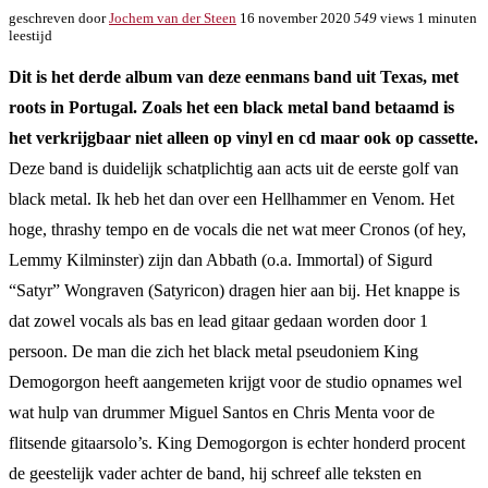
geschreven door
Jochem van der Steen
16 november 2020
549
views
1 minuten
leestijd
Dit is het derde album van deze eenmans band uit Texas, met
roots in Portugal. Zoals het een black metal band betaamd is
het verkrijgbaar niet alleen op vinyl en cd maar ook op cassette.
Deze band is duidelijk schatplichtig aan acts uit de eerste golf van
black metal. Ik heb het dan over een Hellhammer en Venom. Het
hoge, thrashy tempo en de vocals die net wat meer Cronos (of hey,
Lemmy Kilminster) zijn dan Abbath (o.a. Immortal) of Sigurd
“Satyr” Wongraven (Satyricon) dragen hier aan bij. Het knappe is
dat zowel vocals als bas en lead gitaar gedaan worden door 1
persoon. De man die zich het black metal pseudoniem King
Demogorgon heeft aangemeten krijgt voor de studio opnames wel
wat hulp van drummer Miguel Santos en Chris Menta voor de
flitsende gitaarsolo’s. King Demogorgon is echter honderd procent
de geestelijk vader achter de band, hij schreef alle teksten en