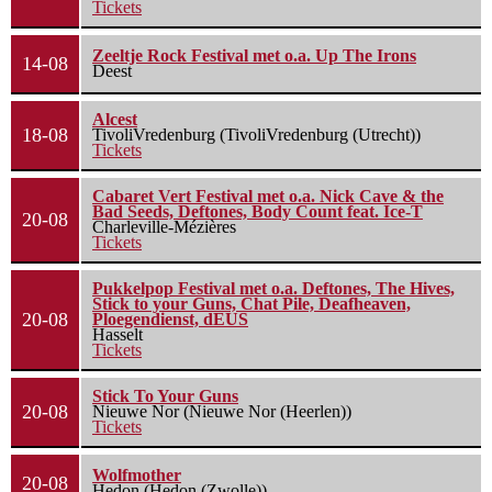
Tickets
Zeeltje Rock Festival met o.a. Up The Irons
14-08
Deest
Alcest
18-08
TivoliVredenburg (TivoliVredenburg (Utrecht))
Tickets
Cabaret Vert Festival met o.a. Nick Cave & the
Bad Seeds, Deftones, Body Count feat. Ice-T
20-08
Charleville-Mézières
Tickets
Pukkelpop Festival met o.a. Deftones, The Hives,
Stick to your Guns, Chat Pile, Deafheaven,
20-08
Ploegendienst, dEUS
Hasselt
Tickets
Stick To Your Guns
20-08
Nieuwe Nor (Nieuwe Nor (Heerlen))
Tickets
Wolfmother
20-08
Hedon (Hedon (Zwolle))