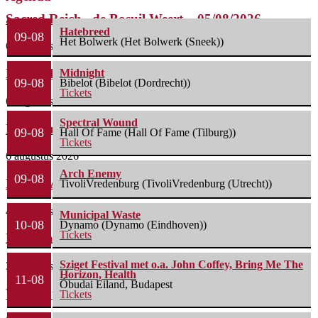
Sacred Reich– de Bosuil Weert – 05/08/2026
Hatebreed
09-08
Het Bolwerk (Het Bolwerk (Sneek))
6 augustus 2026
Misery Index – Elpee (Deinze, België) 04/08/2026
Midnight
09-08
Bibelot (Bibelot (Dordrecht))
Tickets
6 augustus 2026
Spectral Wound
Phil Campbell’s Bastard Sons – De Pul (Uden)...
09-08
Hall Of Fame (Hall Of Fame (Tilburg))
Tickets
6 augustus 2026
Arch Enemy
09-08
Life Of Agony + Second Function – Underworld...
TivoliVredenburg (TivoliVredenburg (Utrecht))
4 augustus 2026
Municipal Waste
10-08
Dynamo (Dynamo (Eindhoven))
Tickets
Nick Cave & The Bad Seeds – Preston...
Sziget Festival met o.a. John Coffey, Bring Me The
3 augustus 2026
Horizon, Health
11-08
Óbudai Eiland, Budapest
Wolfmother + The Howlers – o2 Shepherd’s Bush...
Tickets