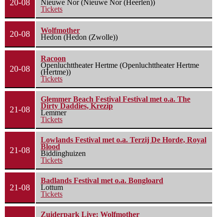
20-08
Nieuwe Nor (Nieuwe Nor (Heerlen))
Tickets
Wolfmother
20-08
Hedon (Hedon (Zwolle))
Racoon
Openluchttheater Hertme (Openluchttheater Hertme
20-08
(Hertme))
Tickets
Glemmer Beach Festival Festival met o.a. The
Dirty Daddies, Krezip
21-08
Lemmer
Tickets
Lowlands Festival met o.a. Terzij De Horde, Royal
Blood
21-08
Biddinghuizen
Tickets
Badlands Festival met o.a. Bongloard
21-08
Lottum
Tickets
Zuiderpark Live: Wolfmother