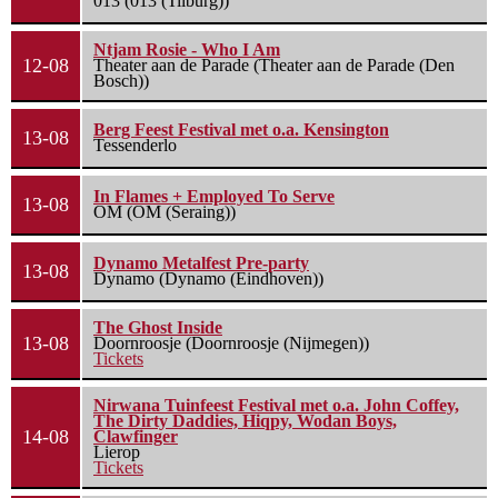
013 (013 (Tilburg))
Ntjam Rosie - Who I Am
12-08
Theater aan de Parade (Theater aan de Parade (Den
Bosch))
Berg Feest Festival met o.a. Kensington
13-08
Tessenderlo
In Flames + Employed To Serve
13-08
OM (OM (Seraing))
Dynamo Metalfest Pre-party
13-08
Dynamo (Dynamo (Eindhoven))
The Ghost Inside
13-08
Doornroosje (Doornroosje (Nijmegen))
Tickets
Nirwana Tuinfeest Festival met o.a. John Coffey,
The Dirty Daddies, Hiqpy, Wodan Boys,
14-08
Clawfinger
Lierop
Tickets