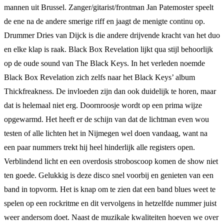
mannen uit Brussel. Zanger/gitarist/frontman Jan Patemoster speelt
de ene na de andere smerige riff en jaagt de menigte continu op.
Drummer Dries van Dijck is die andere drijvende kracht van het duo
en elke klap is raak. Black Box Revelation lijkt qua stijl behoorlijk
op de oude sound van The Black Keys. In het verleden noemde
Black Box Revelation zich zelfs naar het Black Keys’ album
Thickfreakness. De invloeden zijn dan ook duidelijk te horen, maar
dat is helemaal niet erg. Doornroosje wordt op een prima wijze
opgewarmd. Het heeft er de schijn van dat de lichtman even wou
testen of alle lichten het in Nijmegen wel doen vandaag, want na
een paar nummers trekt hij heel hinderlijk alle registers open.
Verblindend licht en een overdosis stroboscoop komen de show niet
ten goede. Gelukkig is deze disco snel voorbij en genieten van een
band in topvorm. Het is knap om te zien dat een band blues weet te
spelen op een rockritme en dit vervolgens in hetzelfde nummer juist
weer andersom doet. Naast de muzikale kwaliteiten hoeven we over