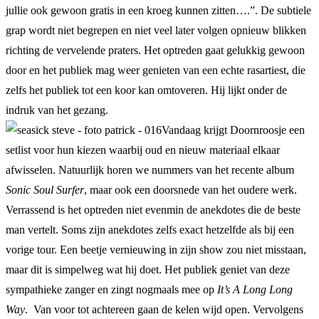
jullie ook gewoon gratis in een kroeg kunnen zitten….”. De subtiele
grap wordt niet begrepen en niet veel later volgen opnieuw blikken
richting de vervelende praters. Het optreden gaat gelukkig gewoon
door en het publiek mag weer genieten van een echte rasartiest, die
zelfs het publiek tot een koor kan omtoveren. Hij lijkt onder de
indruk van het gezang.
Vandaag krijgt Doornroosje een
setlist voor hun kiezen waarbij oud en nieuw materiaal elkaar
afwisselen. Natuurlijk horen we nummers van het recente album
Sonic Soul Surfer
, maar ook een doorsnede van het oudere werk.
Verrassend is het optreden niet evenmin de anekdotes die de beste
man vertelt. Soms zijn anekdotes zelfs exact hetzelfde als bij een
vorige tour. Een beetje vernieuwing in zijn show zou niet misstaan,
maar dit is simpelweg wat hij doet. Het publiek geniet van deze
sympathieke zanger en zingt nogmaals mee op
It’s A Long Long
Way
. Van voor tot achtereen gaan de kelen wijd open. Vervolgens