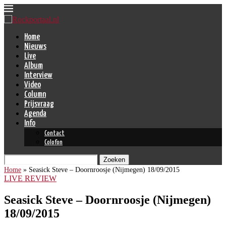
Home
Nieuws
Live
Album
Interview
Video
Column
Prijsvraag
Agenda
Info
Contact
Colofon
Zoeken
Home
»
Seasick Steve – Doornroosje (Nijmegen) 18/09/2015
LIVE REVIEW
Seasick Steve – Doornroosje (Nijmegen)
18/09/2015