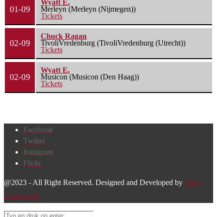
Wyatt E.
01-09
Merleyn (Merleyn (Nijmegen))
Tickets
Chuck Ragan
02-09
TivoliVredenburg (TivoliVredenburg (Utrecht))
Tickets
Wyatt E.
02-09
Musicon (Musicon (Den Haag))
Tickets
Facebook
Twitter
Instagram
Flickr
@2023 - All Right Reserved. Designed and Developed by
Harm
Lourenssen