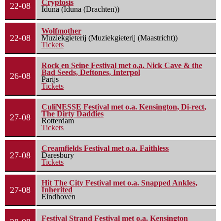
Cryptosis
22-08
Iduna (Iduna (Drachten))
Wolfmother
22-08
Muziekgieterij (Muziekgieterij (Maastricht))
Tickets
Rock en Seine Festival met o.a. Nick Cave & the
Bad Seeds, Deftones, Interpol
26-08
Parijs
Tickets
CuliNESSE Festival met o.a. Kensington, Di-rect,
The Dirty Daddies
27-08
Rotterdam
Tickets
Creamfields Festival met o.a. Faithless
27-08
Daresbury
Tickets
Hit The City Festival met o.a. Snapped Ankles,
27-08
Inherited
Eindhoven
Festival Strand Festival met o.a. Kensington