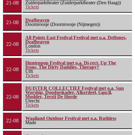
21-08
Zuiderparktheater (Zuiderparktheater (Den Haag))
Tickets
Deafheaven
21-08
Doornroosje (Doornroosje (Nijmegen))
All Points East Festival Festival met o.a. Deftones,
Deafheaven
22-08
London
Tickets
Huntenpop Festival met o.a. Di-rect, Up The
Irons, The Dirty Daddies, Therapy?
22-08
Ulft
Tickets
DUISTER COLLECTIEF Festival met o.a. Sun
Worship, Doodseskader, Alkerdeel, Ggu:ll,
22-08
Modder, Terzij De Horde
Utrecht
Tickets
Waailand Outdoor Festival met o.a. Ruthless
22-08
Made