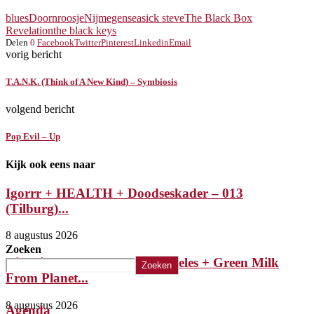
blues
Doornroosje
Nijmegen
seasick steve
The Black Box
Revelation
the black keys
Delen
0
Facebook
Twitter
Pinterest
Linkedin
Email
vorig bericht
T.A.N.K. (Think of A New Kind) – Symbiosis
volgend bericht
Pop Evil – Up
Kijk ook eens naar
Igorrr + HEALTH + Doodseskader – 013
(Tilburg)...
8 augustus 2026
Zoeken
Riffsniffer Presents: Mephistofeles + Green Milk
Zoeken
From Planet...
8 augustus 2026
Agenda