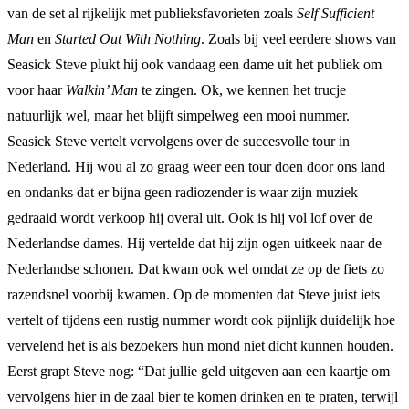
van de set al rijkelijk met publieksfavorieten zoals
Self Sufficient
Man
en
Started Out With Nothing
. Zoals bij veel eerdere shows van
Seasick Steve plukt hij ook vandaag een dame uit het publiek om
voor haar
Walkin’ Man
te zingen. Ok, we kennen het trucje
natuurlijk wel, maar het blijft simpelweg een mooi nummer.
Seasick Steve vertelt vervolgens over de succesvolle tour in
Nederland. Hij wou al zo graag weer een tour doen door ons land
en ondanks dat er bijna geen radiozender is waar zijn muziek
gedraaid wordt verkoop hij overal uit. Ook is hij vol lof over de
Nederlandse dames. Hij vertelde dat hij zijn ogen uitkeek naar de
Nederlandse schonen. Dat kwam ook wel omdat ze op de fiets zo
razendsnel voorbij kwamen. Op de momenten dat Steve juist iets
vertelt of tijdens een rustig nummer wordt ook pijnlijk duidelijk hoe
vervelend het is als bezoekers hun mond niet dicht kunnen houden.
Eerst grapt Steve nog: “Dat jullie geld uitgeven aan een kaartje om
vervolgens hier in de zaal bier te komen drinken en te praten, terwijl