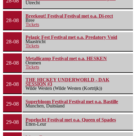
28-08
Utrecht
Breekout! Festival Festival met o.a. Di-rect
28-08
Bree
Tickets
Pelagic Fest Festival met o.a. Predatory Void
28-08
Maastricht
Tickets
Metallicamp Festival met o.a. HESKEN
28-08
Ommen
Tickets
THE HICKEY UNDERWORLD - DAK
28-08
SESSION #3
Wilde Westen (Wilde Westen (Kortrijk))
Superbloom Festival Festival met o.a. Bastille
29-08
Munchen, Duitsland
Popelucht Festival met o.a. Queen of Spades
29-08
Etten-Leur