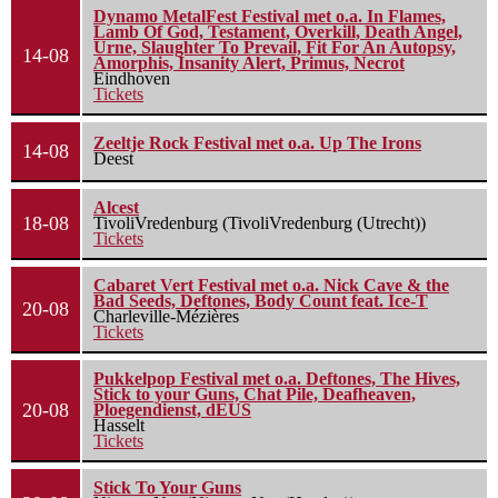
Dynamo MetalFest Festival met o.a. In Flames,
Lamb Of God, Testament, Overkill, Death Angel,
Urne, Slaughter To Prevail, Fit For An Autopsy,
14-08
Amorphis, Insanity Alert, Primus, Necrot
Eindhoven
Tickets
Zeeltje Rock Festival met o.a. Up The Irons
14-08
Deest
Alcest
18-08
TivoliVredenburg (TivoliVredenburg (Utrecht))
Tickets
Cabaret Vert Festival met o.a. Nick Cave & the
Bad Seeds, Deftones, Body Count feat. Ice-T
20-08
Charleville-Mézières
Tickets
Pukkelpop Festival met o.a. Deftones, The Hives,
Stick to your Guns, Chat Pile, Deafheaven,
20-08
Ploegendienst, dEUS
Hasselt
Tickets
Stick To Your Guns