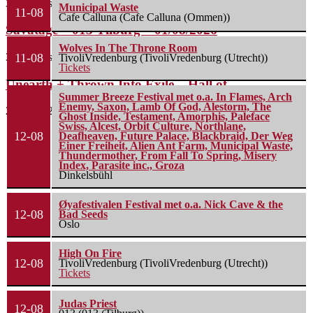
3 augustus 2026
Municipal Waste
11-08
Cafe Calluna (Cafe Calluna (Ommen))
Savatage – 013 Tilburg – 01/08/2026
Wolves In The Throne Room
3 augustus 2026
11-08
TivoliVredenburg (TivoliVredenburg (Utrecht))
Tickets
Unearth + Thrown Into Exile – Hall of...
Summer Breeze Festival met o.a. In Flames, Arch
Enemy, Saxon, Lamb Of God, Alestorm, The
29 juli 2026
Ghost Inside, Testament, Amorphis, Paleface
Swiss, Alcest, Orbit Culture, Northlane,
12-08
Deafheaven, Future Palace, Blackbraid, Der Weg
Einer Freiheit, Alien Ant Farm, Municipal Waste,
Thundermother, From Fall To Spring, Misery
Index, Parasite inc., Groza
Dinkelsbühl
Øyafestivalen Festival met o.a. Nick Cave & the
12-08
Bad Seeds
Oslo
High On Fire
12-08
TivoliVredenburg (TivoliVredenburg (Utrecht))
Tickets
Judas Priest
12-08