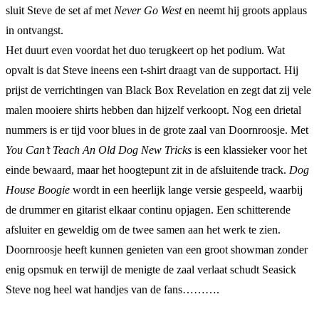
sluit Steve de set af met
Never Go West
en neemt hij groots applaus
in ontvangst.
Het duurt even voordat het duo terugkeert op het podium. Wat
opvalt is dat Steve ineens een t-shirt draagt van de supportact. Hij
prijst de verrichtingen van Black Box Revelation en zegt dat zij vele
malen mooiere shirts hebben dan hijzelf verkoopt. Nog een drietal
nummers is er tijd voor blues in de grote zaal van Doornroosje. Met
You Can’t Teach An Old Dog New Tricks
is een klassieker voor het
einde bewaard, maar het hoogtepunt zit in de afsluitende track.
Dog
House Boogie
wordt in een heerlijk lange versie gespeeld, waarbij
de drummer en gitarist elkaar continu opjagen. Een schitterende
afsluiter en geweldig om de twee samen aan het werk te zien.
Doornroosje heeft kunnen genieten van een groot showman zonder
enig opsmuk en terwijl de menigte de zaal verlaat schudt Seasick
Steve nog heel wat handjes van de fans……….