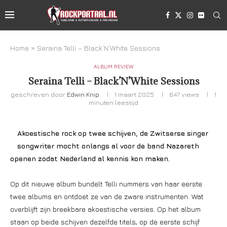
Home
»
Seraina Telli – Black’N’White Sessions
ALBUM REVIEW
Seraina Telli – Black’N’White Sessions
geschreven door
Edwin Knip
1 maart 2025
647
views
1
minuten leestijd
Akoestische rock op twee schijven, de Zwitserse singer
songwriter mocht onlangs al voor de band Nazareth
openen zodat Nederland al kennis kon maken.
Op dit nieuwe album bundelt Telli nummers van haar eerste
twee albums en ontdoet ze van de zware instrumenten. Wat
overblijft zijn breekbare akoestische versies. Op het album
staan op beide schijven dezelfde titels, op de eerste schijf