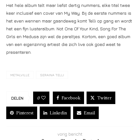
Het hele album telt maar liefst dertig nummers, elke titel twee
keer inclusief een cover van My Way. Bij de eerste nummers is
het even wennen maar gaandeweg komt Telli op gang en wordt
het een fijn luisteralbum. Not One Of Your Kind, Song For The
Girls en Medusa zijn wel de pareltjes. Kortom, een goed album
van een eigenzinnig artiest die zich live ook goed weet te
presenteren.
METALVILLE
SERAINA TELLI
Facebook
Twitter
0
DELEN
Pinterest
Linkedin
Email
vorig bericht