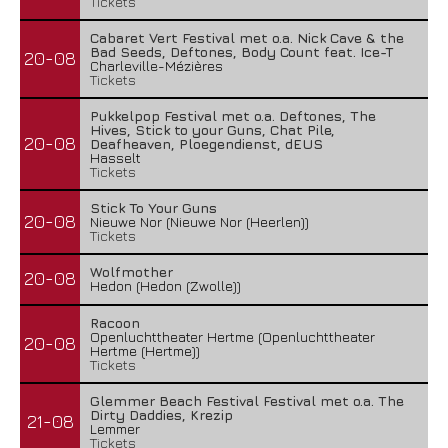
Tickets
Cabaret Vert Festival met o.a. Nick Cave & the
Bad Seeds, Deftones, Body Count feat. Ice-T
20-08
Charleville-Mézières
Tickets
Pukkelpop Festival met o.a. Deftones, The
Hives, Stick to your Guns, Chat Pile,
20-08
Deafheaven, Ploegendienst, dEUS
Hasselt
Tickets
Stick To Your Guns
20-08
Nieuwe Nor (Nieuwe Nor (Heerlen))
Tickets
Wolfmother
20-08
Hedon (Hedon (Zwolle))
Racoon
Openluchttheater Hertme (Openluchttheater
20-08
Hertme (Hertme))
Tickets
Glemmer Beach Festival Festival met o.a. The
Dirty Daddies, Krezip
21-08
Lemmer
Tickets