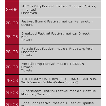
Hit The City Festival met o.a. Snapped Ankles,
27-08
Inherited
Eindhoven
Festival Strand Festival met o.a. Kensington
28-08
Utrecht
Breekout! Festival Festival met o.a. Di-rect
28-08
Bree
Tickets
Pelagic Fest Festival met o.a. Predatory Void
28-08
Maastricht
Tickets
Metallicamp Festival met o.a. HESKEN
28-08
Ommen
Tickets
THE HICKEY UNDERWORLD - DAK SESSION #3
28-08
Wilde Westen (Wilde Westen (Kortrijk))
Superbloom Festival Festival met o.a. Bastille
29-08
Munchen, Duitsland
Popelucht Festival met o.a. Queen of Spades
29-08