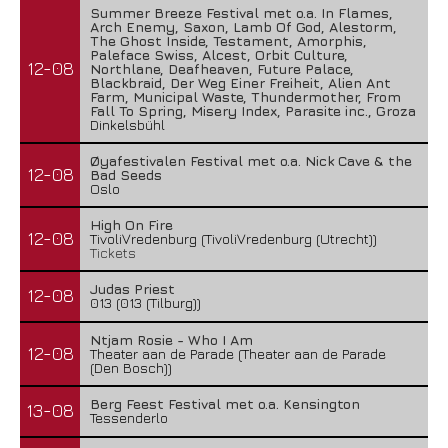
Summer Breeze Festival met o.a. In Flames,
Arch Enemy, Saxon, Lamb Of God, Alestorm,
The Ghost Inside, Testament, Amorphis,
Paleface Swiss, Alcest, Orbit Culture,
12-08
Northlane, Deafheaven, Future Palace,
Blackbraid, Der Weg Einer Freiheit, Alien Ant
Farm, Municipal Waste, Thundermother, From
Fall To Spring, Misery Index, Parasite inc., Groza
Dinkelsbühl
Øyafestivalen Festival met o.a. Nick Cave & the
12-08
Bad Seeds
Oslo
High On Fire
12-08
TivoliVredenburg (TivoliVredenburg (Utrecht))
Tickets
Judas Priest
12-08
013 (013 (Tilburg))
Ntjam Rosie - Who I Am
12-08
Theater aan de Parade (Theater aan de Parade
(Den Bosch))
Berg Feest Festival met o.a. Kensington
13-08
Tessenderlo