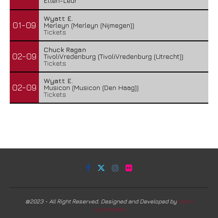
Etten-Leur
Wyatt E.
01-09
Merleyn (Merleyn (Nijmegen))
Tickets
Chuck Ragan
02-09
TivoliVredenburg (TivoliVredenburg (Utrecht))
Tickets
Wyatt E.
02-09
Musicon (Musicon (Den Haag))
Tickets
@2023 - All Right Reserved. Designed and Developed by
Harm
Lourenssen