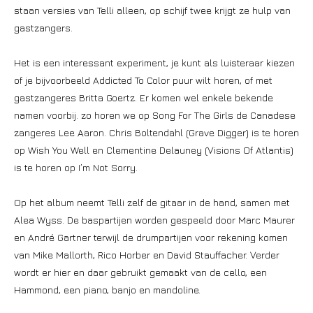
staan versies van Telli alleen, op schijf twee krijgt ze hulp van
gastzangers.
Het is een interessant experiment, je kunt als luisteraar kiezen
of je bijvoorbeeld Addicted To Color puur wilt horen, of met
gastzangeres Britta Goertz. Er komen wel enkele bekende
namen voorbij. zo horen we op Song For The Girls de Canadese
zangeres Lee Aaron. Chris Boltendahl (Grave Digger) is te horen
op Wish You Well en Clementine Delauney (Visions Of Atlantis)
is te horen op I’m Not Sorry.
Op het album neemt Telli zelf de gitaar in de hand, samen met
Alea Wyss. De baspartijen worden gespeeld door Marc Maurer
en André Gartner terwijl de drumpartijen voor rekening komen
van Mike Mallorth, Rico Horber en David Stauffacher. Verder
wordt er hier en daar gebruikt gemaakt van de cello, een
Hammond, een piano, banjo en mandoline.