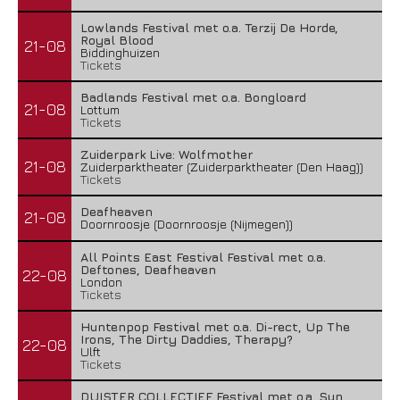
Lowlands Festival met o.a. Terzij De Horde,
Royal Blood
21-08
Biddinghuizen
Tickets
Badlands Festival met o.a. Bongloard
21-08
Lottum
Tickets
Zuiderpark Live: Wolfmother
21-08
Zuiderparktheater (Zuiderparktheater (Den Haag))
Tickets
Deafheaven
21-08
Doornroosje (Doornroosje (Nijmegen))
All Points East Festival Festival met o.a.
Deftones, Deafheaven
22-08
London
Tickets
Huntenpop Festival met o.a. Di-rect, Up The
Irons, The Dirty Daddies, Therapy?
22-08
Ulft
Tickets
DUISTER COLLECTIEF Festival met o.a. Sun