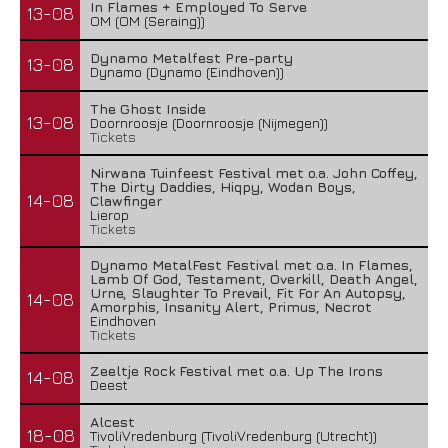
In Flames + Employed To Serve
13-08
OM (OM (Seraing))
Dynamo Metalfest Pre-party
13-08
Dynamo (Dynamo (Eindhoven))
The Ghost Inside
13-08
Doornroosje (Doornroosje (Nijmegen))
Tickets
Nirwana Tuinfeest Festival met o.a. John Coffey,
The Dirty Daddies, Hiqpy, Wodan Boys,
14-08
Clawfinger
Lierop
Tickets
Dynamo MetalFest Festival met o.a. In Flames,
Lamb Of God, Testament, Overkill, Death Angel,
Urne, Slaughter To Prevail, Fit For An Autopsy,
14-08
Amorphis, Insanity Alert, Primus, Necrot
Eindhoven
Tickets
Zeeltje Rock Festival met o.a. Up The Irons
14-08
Deest
Alcest
18-08
TivoliVredenburg (TivoliVredenburg (Utrecht))