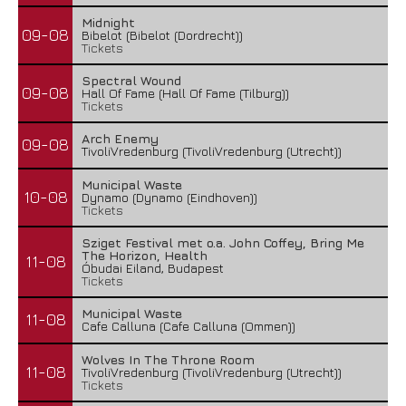
Midnight
09-08
Bibelot (Bibelot (Dordrecht))
Tickets
Spectral Wound
09-08
Hall Of Fame (Hall Of Fame (Tilburg))
Tickets
Arch Enemy
09-08
TivoliVredenburg (TivoliVredenburg (Utrecht))
Municipal Waste
10-08
Dynamo (Dynamo (Eindhoven))
Tickets
Sziget Festival met o.a. John Coffey, Bring Me
The Horizon, Health
11-08
Óbudai Eiland, Budapest
Tickets
Municipal Waste
11-08
Cafe Calluna (Cafe Calluna (Ommen))
Wolves In The Throne Room
11-08
TivoliVredenburg (TivoliVredenburg (Utrecht))
Tickets