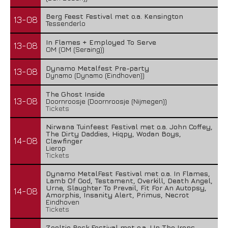
Berg Feest Festival met o.a. Kensington
13-08
Tessenderlo
In Flames + Employed To Serve
13-08
OM (OM (Seraing))
Dynamo Metalfest Pre-party
13-08
Dynamo (Dynamo (Eindhoven))
The Ghost Inside
13-08
Doornroosje (Doornroosje (Nijmegen))
Tickets
Nirwana Tuinfeest Festival met o.a. John Coffey,
The Dirty Daddies, Hiqpy, Wodan Boys,
14-08
Clawfinger
Lierop
Tickets
Dynamo MetalFest Festival met o.a. In Flames,
Lamb Of God, Testament, Overkill, Death Angel,
Urne, Slaughter To Prevail, Fit For An Autopsy,
14-08
Amorphis, Insanity Alert, Primus, Necrot
Eindhoven
Tickets
Zeeltje Rock Festival met o.a. Up The Irons