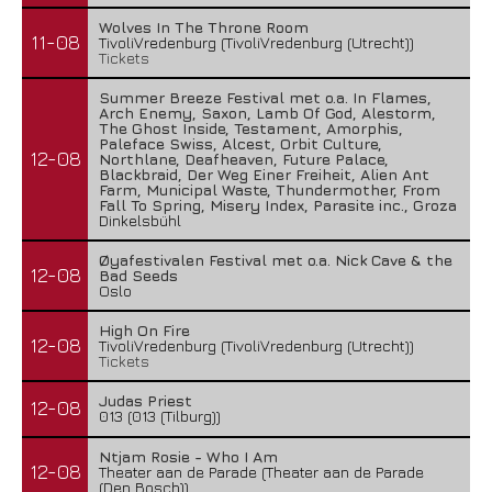
Wolves In The Throne Room
11-08
TivoliVredenburg (TivoliVredenburg (Utrecht))
Tickets
Summer Breeze Festival met o.a. In Flames,
Arch Enemy, Saxon, Lamb Of God, Alestorm,
The Ghost Inside, Testament, Amorphis,
Paleface Swiss, Alcest, Orbit Culture,
12-08
Northlane, Deafheaven, Future Palace,
Blackbraid, Der Weg Einer Freiheit, Alien Ant
Farm, Municipal Waste, Thundermother, From
Fall To Spring, Misery Index, Parasite inc., Groza
Dinkelsbühl
Øyafestivalen Festival met o.a. Nick Cave & the
12-08
Bad Seeds
Oslo
High On Fire
12-08
TivoliVredenburg (TivoliVredenburg (Utrecht))
Tickets
Judas Priest
12-08
013 (013 (Tilburg))
Ntjam Rosie - Who I Am
12-08
Theater aan de Parade (Theater aan de Parade
(Den Bosch))