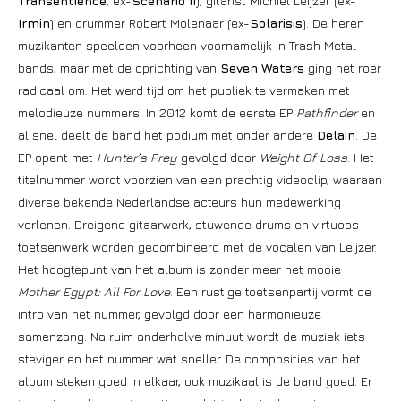
Transentience
, ex-
Scenario II
), gitarist Michiel Leijzer (ex-
Irmin
) en drummer Robert Molenaar (ex-
Solarisis
). De heren
muzikanten speelden voorheen voornamelijk in Trash Metal
bands, maar met de oprichting van
Seven Waters
ging het roer
radicaal om. Het werd tijd om het publiek te vermaken met
melodieuze nummers. In 2012 komt de eerste EP
Pathfinder
en
al snel deelt de band het podium met onder andere
Delain
. De
EP opent met
Hunter’s Prey
gevolgd door
Weight Of Loss
. Het
titelnummer wordt voorzien van een prachtig videoclip, waaraan
diverse bekende Nederlandse acteurs hun medewerking
verlenen. Dreigend gitaarwerk, stuwende drums en virtuoos
toetsenwerk worden gecombineerd met de vocalen van Leijzer.
Het hoogtepunt van het album is zonder meer het mooie
Mother Egypt: All For Love
. Een rustige toetsenpartij vormt de
intro van het nummer, gevolgd door een harmonieuze
samenzang. Na ruim anderhalve minuut wordt de muziek iets
steviger en het nummer wat sneller. De composities van het
album steken goed in elkaar, ook muzikaal is de band goed. Er