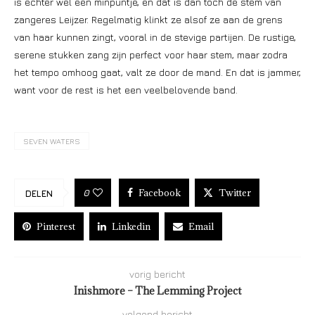
is echter wel een minpuntje, en dat is dan toch de stem van
zangeres Leijzer. Regelmatig klinkt ze alsof ze aan de grens
van haar kunnen zingt, vooral in de stevige partijen. De rustige,
serene stukken zang zijn perfect voor haar stem, maar zodra
het tempo omhoog gaat, valt ze door de mand. En dat is jammer,
want voor de rest is het een veelbelovende band.
SEVEN WATERS
Facebook
Twitter
0
DELEN
Pinterest
Linkedin
Email
vorig bericht
Inishmore – The Lemming Project
volgend bericht