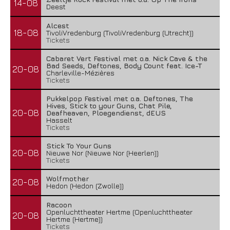
14-08
Deest
Alcest
18-08
TivoliVredenburg (TivoliVredenburg (Utrecht))
Tickets
Cabaret Vert Festival met o.a. Nick Cave & the
Bad Seeds, Deftones, Body Count feat. Ice-T
20-08
Charleville-Mézières
Tickets
Pukkelpop Festival met o.a. Deftones, The
Hives, Stick to your Guns, Chat Pile,
20-08
Deafheaven, Ploegendienst, dEUS
Hasselt
Tickets
Stick To Your Guns
20-08
Nieuwe Nor (Nieuwe Nor (Heerlen))
Tickets
Wolfmother
20-08
Hedon (Hedon (Zwolle))
Racoon
Openluchttheater Hertme (Openluchttheater
20-08
Hertme (Hertme))
Tickets