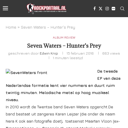
Home
»
Seven Waters – Hunter's Prey
ALBUM REVIEW
Seven Waters – Hunter's Prey
geschreven door
Edwin Knip
15 februari 2016
663
views
1 minuten leestijd
De tweede
EP van deze
Nederlandse formatie kent vier nummers en duurt ruim
twintig minuten. Melodische metal op hoog muzikaal
niveau.
In 2010 wordt de Twentse band Seven Waters opgericht.De
band bestaat uit zangeres Karen Leijzer (die onder de naam
Nera K ook aan fotografie doet), toetsenist Maarten Vloon (ex-