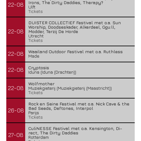
Irons, The Dirty Daddies, Therapy?
22-08
Ulft
Tickets
DUISTER COLLECTIEF Festival met o.a. Sun
Worship, Doodseskader, Alkerdeel, Ggu:ll,
22-08
Modder, Terzij De Horde
Utrecht
Tickets
Waailand Outdoor Festival met o.a. Ruthless
22-08
Made
Cryptosis
22-08
Iduna (Iduna (Drachten))
Wolfmother
22-08
Muziekgieterij (Muziekgieterij (Maastricht))
Tickets
Rock en Seine Festival met o.a. Nick Cave & the
Bad Seeds, Deftones, Interpol
26-08
Parijs
Tickets
CuliNESSE Festival met o.a. Kensington, Di-
rect, The Dirty Daddies
27-08
Rotterdam