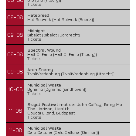
Tickets
Hatebreed
09-08
Het Bolwerk (Het Bolwerk (Sneek))
Midnight
09-08
Bibelot (Bibelot (Dordrecht))
Tickets
Spectral Wound
09-08
Hall Of Fame (Hall Of Fame (Tilburg))
Tickets
Arch Enemy
09-08
TivoliVredenburg (TivoliVredenburg (Utrecht))
Municipal Waste
10-08
Dynamo (Dynamo (Eindhoven))
Tickets
Sziget Festival met o.a. John Coffey, Bring Me
The Horizon, Health
11-08
Óbudai Eiland, Budapest
Tickets
Municipal Waste
11-08
Cafe Calluna (Cafe Calluna (Ommen))