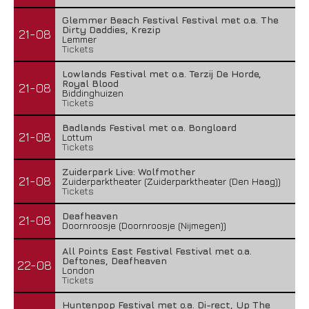
Glemmer Beach Festival Festival met o.a. The
Dirty Daddies, Krezip
21-08
Lemmer
Tickets
Lowlands Festival met o.a. Terzij De Horde,
Royal Blood
21-08
Biddinghuizen
Tickets
Badlands Festival met o.a. Bongloard
21-08
Lottum
Tickets
Zuiderpark Live: Wolfmother
21-08
Zuiderparktheater (Zuiderparktheater (Den Haag))
Tickets
Deafheaven
21-08
Doornroosje (Doornroosje (Nijmegen))
All Points East Festival Festival met o.a.
Deftones, Deafheaven
22-08
London
Tickets
Huntenpop Festival met o.a. Di-rect, Up The