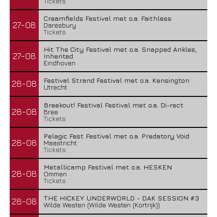
Tickets
Creamfields Festival met o.a. Faithless
27-08
Daresbury
Tickets
Hit The City Festival met o.a. Snapped Ankles,
27-08
Inherited
Eindhoven
Festival Strand Festival met o.a. Kensington
28-08
Utrecht
Breekout! Festival Festival met o.a. Di-rect
28-08
Bree
Tickets
Pelagic Fest Festival met o.a. Predatory Void
28-08
Maastricht
Tickets
Metallicamp Festival met o.a. HESKEN
28-08
Ommen
Tickets
THE HICKEY UNDERWORLD - DAK SESSION #3
28-08
Wilde Westen (Wilde Westen (Kortrijk))