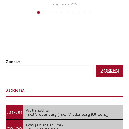
5 augustus 2026
Zoeken
ZOEKEN
AGENDA
Wolfmother
08-08
TivoliVredenburg (TivoliVredenburg (Utrecht))
Body Count ft. Ice-T
08-08
013 (013 (Tilburg))