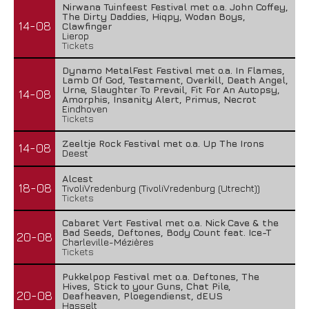
Nirwana Tuinfeest Festival met o.a. John Coffey,
The Dirty Daddies, Hiqpy, Wodan Boys,
14-08
Clawfinger
Lierop
Tickets
Dynamo MetalFest Festival met o.a. In Flames,
Lamb Of God, Testament, Overkill, Death Angel,
Urne, Slaughter To Prevail, Fit For An Autopsy,
14-08
Amorphis, Insanity Alert, Primus, Necrot
Eindhoven
Tickets
Zeeltje Rock Festival met o.a. Up The Irons
14-08
Deest
Alcest
18-08
TivoliVredenburg (TivoliVredenburg (Utrecht))
Tickets
Cabaret Vert Festival met o.a. Nick Cave & the
Bad Seeds, Deftones, Body Count feat. Ice-T
20-08
Charleville-Mézières
Tickets
Pukkelpop Festival met o.a. Deftones, The
Hives, Stick to your Guns, Chat Pile,
20-08
Deafheaven, Ploegendienst, dEUS
Hasselt