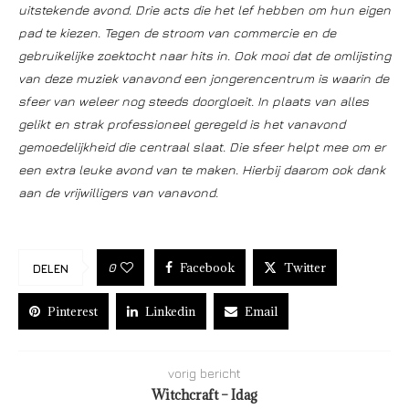
uitstekende avond. Drie acts die het lef hebben om hun eigen
pad te kiezen. Tegen de stroom van commercie en de
gebruikelijke zoektocht naar hits in. Ook mooi dat de omlijsting
van deze muziek vanavond een jongerencentrum is waarin de
sfeer van weleer nog steeds doorgloeit. In plaats van alles
gelikt en strak professioneel geregeld is het vanavond
gemoedelijkheid die centraal slaat. Die sfeer helpt mee om er
een extra leuke avond van te maken. Hierbij daarom ook dank
aan de vrijwilligers van vanavond.
Facebook
Twitter
0
DELEN
Pinterest
Linkedin
Email
vorig bericht
Witchcraft – Idag