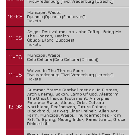
TivoliVredenburg (TivoliVredenburg (Utrecht))
Municipal Waste
10-08
Dynamo (Dynamo (Eindhoven))
Tickets
Sziget Festival met o.a. John Coffey, Bring Me
The Horizon, Health
11-08
Óbudai Eiland, Budapest
Tickets
Municipal Waste
11-08
Cafe Calluna (Cafe Calluna (Ommen))
Wolves In The Throne Room
11-08
TivoliVredenburg (TivoliVredenburg (Utrecht))
Tickets
Summer Breeze Festival met o.a. In Flames,
Arch Enemy, Saxon, Lamb Of God, Alestorm,
The Ghost Inside, Testament, Amorphis,
Paleface Swiss, Alcest, Orbit Culture,
12-08
Northlane, Deafheaven, Future Palace,
Blackbraid, Der Weg Einer Freiheit, Alien Ant
Farm, Municipal Waste, Thundermother, From
Fall To Spring, Misery Index, Parasite inc., Groza
Dinkelsbühl
Øyafestivalen Festival met o.a. Nick Cave & the