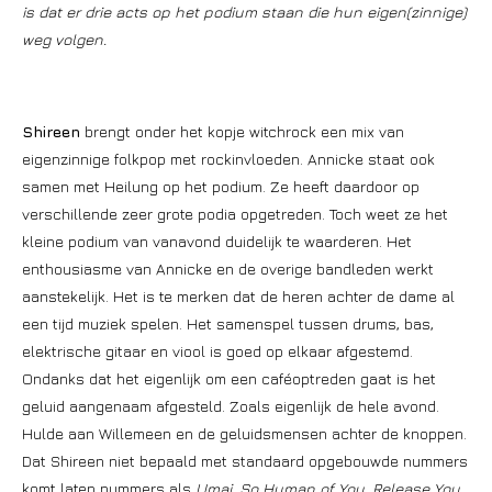
is dat er drie acts op het podium staan die hun eigen(zinnige)
weg volgen.
Shireen
brengt onder het kopje witchrock een mix van
eigenzinnige folkpop met rockinvloeden. Annicke staat ook
samen met Heilung op het podium. Ze heeft daardoor op
verschillende zeer grote podia opgetreden. Toch weet ze het
kleine podium van vanavond duidelijk te waarderen. Het
enthousiasme van Annicke en de overige bandleden werkt
aanstekelijk. Het is te merken dat de heren achter de dame al
een tijd muziek spelen. Het samenspel tussen drums, bas,
elektrische gitaar en viool is goed op elkaar afgestemd.
Ondanks dat het eigenlijk om een caféoptreden gaat is het
geluid aangenaam afgesteld. Zoals eigenlijk de hele avond.
Hulde aan Willemeen en de geluidsmensen achter de knoppen.
Dat Shireen niet bepaald met standaard opgebouwde nummers
komt laten nummers als
Umai, So Human of You, Release You,