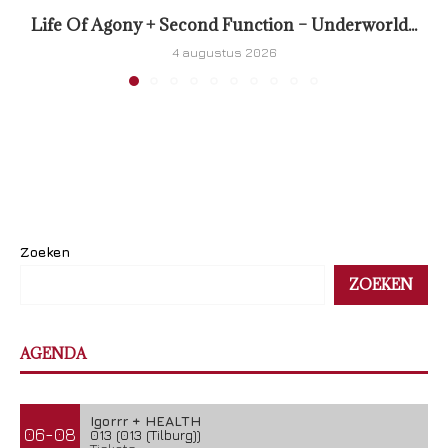
Life Of Agony + Second Function – Underworld...
4 augustus 2026
Zoeken
ZOEKEN
AGENDA
Igorrr + HEALTH
06-08
013 (013 (Tilburg))