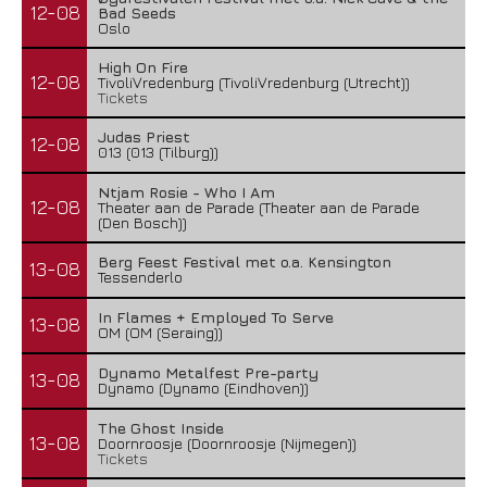
12-08
Bad Seeds
Oslo
High On Fire
12-08
TivoliVredenburg (TivoliVredenburg (Utrecht))
Tickets
Judas Priest
12-08
013 (013 (Tilburg))
Ntjam Rosie - Who I Am
12-08
Theater aan de Parade (Theater aan de Parade
(Den Bosch))
Berg Feest Festival met o.a. Kensington
13-08
Tessenderlo
In Flames + Employed To Serve
13-08
OM (OM (Seraing))
Dynamo Metalfest Pre-party
13-08
Dynamo (Dynamo (Eindhoven))
The Ghost Inside
13-08
Doornroosje (Doornroosje (Nijmegen))
Tickets