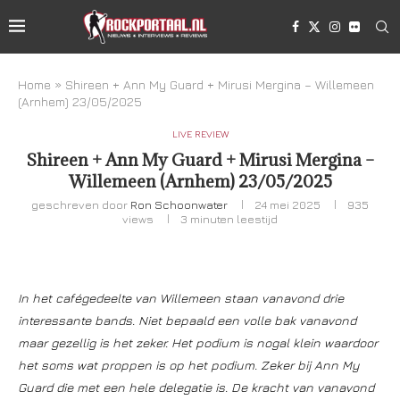
Home
»
Shireen + Ann My Guard + Mirusi Mergina – Willemeen
(Arnhem) 23/05/2025
LIVE REVIEW
Shireen + Ann My Guard + Mirusi Mergina –
Willemeen (Arnhem) 23/05/2025
geschreven door
Ron Schoonwater
24 mei 2025
935
views
3 minuten leestijd
In het cafégedeelte van Willemeen staan vanavond drie
interessante bands. Niet bepaald een volle bak vanavond
maar gezellig is het zeker. Het podium is nogal klein waardoor
het soms wat proppen is op het podium. Zeker bij Ann My
Guard die met een hele delegatie is. De kracht van vanavond