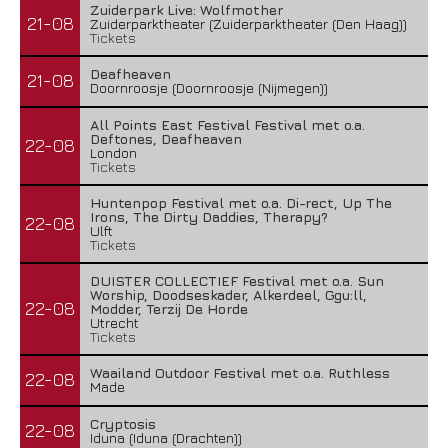
Zuiderpark Live: Wolfmother
21-08
Zuiderparktheater (Zuiderparktheater (Den Haag))
Tickets
Deafheaven
21-08
Doornroosje (Doornroosje (Nijmegen))
All Points East Festival Festival met o.a.
Deftones, Deafheaven
22-08
London
Tickets
Huntenpop Festival met o.a. Di-rect, Up The
Irons, The Dirty Daddies, Therapy?
22-08
Ulft
Tickets
DUISTER COLLECTIEF Festival met o.a. Sun
Worship, Doodseskader, Alkerdeel, Ggu:ll,
22-08
Modder, Terzij De Horde
Utrecht
Tickets
Waailand Outdoor Festival met o.a. Ruthless
22-08
Made
Cryptosis
22-08
Iduna (Iduna (Drachten))