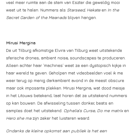
veel meer ruimte aan de stem van Eszter die geweldig mooi
weet uit te halen. Nummers als
Starseed
,
Hekate
en
In the
Secret Garden of the Meanads
blijven hangen.
Mirusi Mergina
De uit Tilburg afkomstige Elvira van Tilburg weet uitstekende
sferische drones, ambient noise, soundscapes te produceren.
Alleen achter haar ‘machines’ weet ze een dystopisch kijkje in
haar wereld te geven. Geholpen met videobeelden voel ik me
weer terug op menig darkambient avond in de meest obscure
maar ook imposante plekken. Mirusi Mergina, wat dood meisje
in het Litouws betekend, laat horen dat ze uitstekend nummers
op kan bouwen. De afwisseling tussen donker, beats en
samples doet het uitstekend.
Ophelia’s Curse
,
Do me matrix
en
Hero she ma
zijn zeker het luisteren waard.
Ondanks de kleine opkomst aan publiek is het een