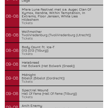
Liège
M'era Luna Festival met o.a. Auger, Clan Of
Xymox, Xandria, Within Temptation, In
08-08
Extremo, Floor Jansen, White Lies
Hildesheim
Tickets
Wolfmother
08-08
TivoliVredenburg (TivoliVredenburg (Utrecht))
Tickets
Body Count ft. Ice-T
08-08
013 (013 (Tilburg))
Tickets
Hatebreed
09-08
Het Bolwerk (Het Bolwerk (Sneek))
Midnight
09-08
Bibelot (Bibelot (Dordrecht))
Tickets
Spectral Wound
09-08
Hall Of Fame (Hall Of Fame (Tilburg))
Tickets
Arch Enemy
09-08