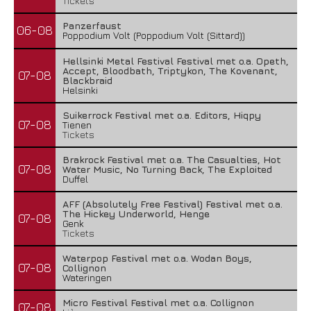
Tickets
Panzerfaust
06-08
Poppodium Volt (Poppodium Volt (Sittard))
Hellsinki Metal Festival Festival met o.a. Opeth,
Accept, Bloodbath, Triptykon, The Kovenant,
07-08
Blackbraid
Helsinki
Suikerrock Festival met o.a. Editors, Hiqpy
07-08
Tienen
Tickets
Brakrock Festival met o.a. The Casualties, Hot
07-08
Water Music, No Turning Back, The Exploited
Duffel
AFF (Absolutely Free Festival) Festival met o.a.
The Hickey Underworld, Henge
07-08
Genk
Tickets
Waterpop Festival met o.a. Wodan Boys,
07-08
Collignon
Wateringen
Micro Festival Festival met o.a. Collignon
07-08