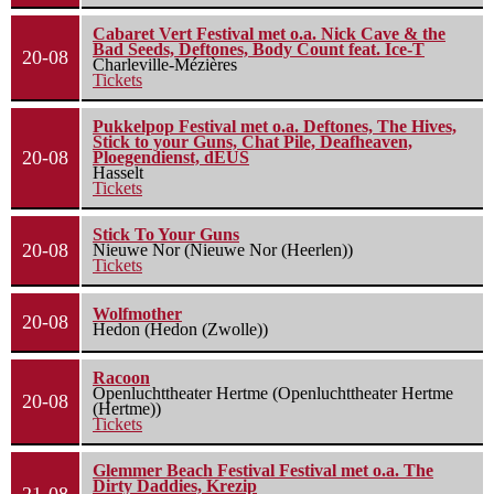
Cabaret Vert Festival met o.a. Nick Cave & the
Bad Seeds, Deftones, Body Count feat. Ice-T
20-08
Charleville-Mézières
Tickets
Pukkelpop Festival met o.a. Deftones, The Hives,
Stick to your Guns, Chat Pile, Deafheaven,
20-08
Ploegendienst, dEUS
Hasselt
Tickets
Stick To Your Guns
20-08
Nieuwe Nor (Nieuwe Nor (Heerlen))
Tickets
Wolfmother
20-08
Hedon (Hedon (Zwolle))
Racoon
Openluchttheater Hertme (Openluchttheater Hertme
20-08
(Hertme))
Tickets
Glemmer Beach Festival Festival met o.a. The
Dirty Daddies, Krezip