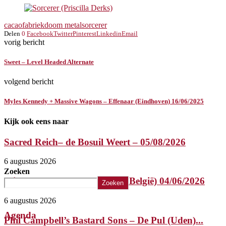
cacaofabriek
doom metal
sorcerer
Delen
0
Facebook
Twitter
Pinterest
Linkedin
Email
vorig bericht
Sweet – Level Headed Alternate
volgend bericht
Myles Kennedy + Massive Wagons – Effenaar (Eindhoven) 16/06/2025
Kijk ook eens naar
Sacred Reich– de Bosuil Weert – 05/08/2026
6 augustus 2026
Zoeken
Misery Index – Elpee (Deinze, België) 04/06/2026
Zoeken
6 augustus 2026
Agenda
Phil Campbell’s Bastard Sons – De Pul (Uden)...