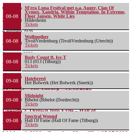
6 augustus 2026
M'era Luna Festival met o.a. Auger, Clan Of
Xymox, Xandria, Within Temptation, In Extremo,
08-08
Floor Jansen, White Lies
Life Of Agony + Second Function – Underworld...
Hildesheim
Tickets
4 augustus 2026
Wolfmother
08-08
TivoliVredenburg (TivoliVredenburg (Utrecht))
Nick Cave & The Bad Seeds – Preston...
Tickets
3 augustus 2026
Body Count ft. Ice-T
08-08
013 (013 (Tilburg))
Wolfmother + The Howlers – o2 Shepherd’s Bush...
Tickets
3 augustus 2026
Hatebreed
09-08
Het Bolwerk (Het Bolwerk (Sneek))
Savatage – 013 Tilburg – 01/08/2026
Midnight
3 augustus 2026
09-08
Bibelot (Bibelot (Dordrecht))
Tickets
Unearth + Thrown Into Exile – Hall of...
Spectral Wound
09-08
Hall Of Fame (Hall Of Fame (Tilburg))
29 juli 2026
Tickets