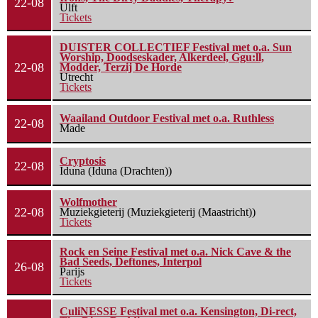
22-08
Ulft
Tickets
DUISTER COLLECTIEF Festival met o.a. Sun
Worship, Doodseskader, Alkerdeel, Ggu:ll,
22-08
Modder, Terzij De Horde
Utrecht
Tickets
Waailand Outdoor Festival met o.a. Ruthless
22-08
Made
Cryptosis
22-08
Iduna (Iduna (Drachten))
Wolfmother
22-08
Muziekgieterij (Muziekgieterij (Maastricht))
Tickets
Rock en Seine Festival met o.a. Nick Cave & the
Bad Seeds, Deftones, Interpol
26-08
Parijs
Tickets
CuliNESSE Festival met o.a. Kensington, Di-rect,