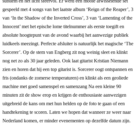
subliem en het licht sfeervol. Er werd een mooie afwisselende set
gespeeld met 4 songs van het laatste album ‘Reign of the Reaper’, 3
van ‘In the Shadow of the Inverted Cross’, 3 van ‘Lamenting of the
Innocent’ met het epische lome titelnummer als eerste toegift en
absolute hoogtepunt van de avond waarbij het aanwezige publiek
luidkeels meezingt. Perfecte afsluiter is natuurlijk het magische ‘The
Sorcerer’. Op de stem van Engberg zit nog weinig sleet en klinkt
nog net zo als 30 jaar geleden. Ook laat gitarist Kristian Niemann
zien en horen dat hij een top gitarist is. Sorcerer oogt ontspannen en
fris (ondanks de zomerse temperaturen) en klinkt als een geoliede
machine met goed samenspel en samenzang Na een kleine 90
minuten zit de show erop en krijgen de enthousiaste aanwezigen
uitgebreid de kans om met hun helden op de foto te gaan of een
handtekening te scoren. Laten we hopen dat wanneer ze weer naar
Nederland komen, er minder evenementen op dezelfde datum zijn.