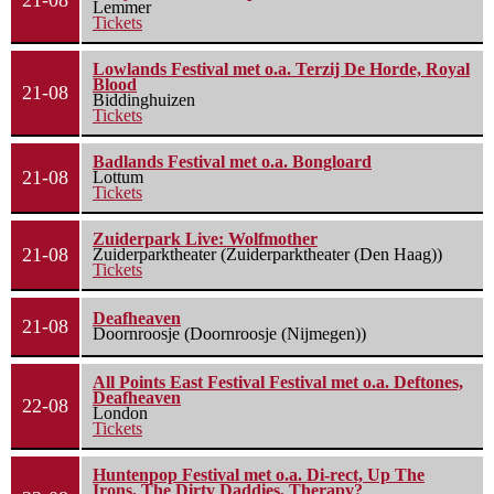
21-08
Lemmer
Tickets
Lowlands Festival met o.a. Terzij De Horde, Royal
Blood
21-08
Biddinghuizen
Tickets
Badlands Festival met o.a. Bongloard
21-08
Lottum
Tickets
Zuiderpark Live: Wolfmother
21-08
Zuiderparktheater (Zuiderparktheater (Den Haag))
Tickets
Deafheaven
21-08
Doornroosje (Doornroosje (Nijmegen))
All Points East Festival Festival met o.a. Deftones,
Deafheaven
22-08
London
Tickets
Huntenpop Festival met o.a. Di-rect, Up The
Irons, The Dirty Daddies, Therapy?