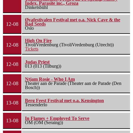
Index, Parasite inc., Groza
Dinkelsbühl
Øyafestivalen Festival met o.a. Nick Cave & the
12-08
Bad Seeds
Oslo
High On Fire
12-08
TivoliVredenburg (TivoliVredenburg (Utrecht))
Tickets
Judas Priest
12-08
013 (013 (Tilburg))
Ntjam Rosie - Who I Am
12-08
Theater aan de Parade (Theater aan de Parade (Den
Bosch))
Berg Feest Festival met o.a. Kensington
13-08
Tessenderlo
In Flames + Employed To Serve
13-08
OM (OM (Seraing))