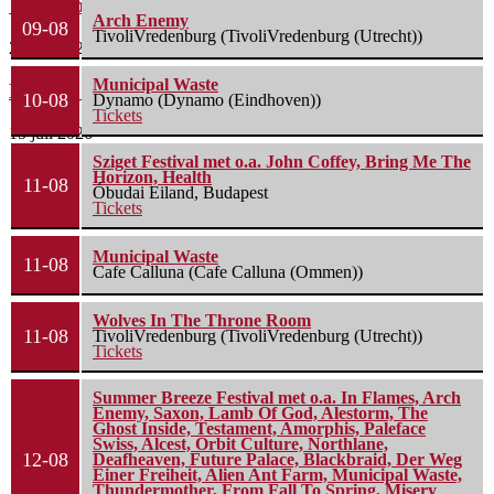
Weitjerock 2026 – Zaterdag (IJzendijke) 25/07/2026
Arch Enemy
09-08
TivoliVredenburg (TivoliVredenburg (Utrecht))
26 juli 2026
Municipal Waste
Bospop 2026: Zondag (Weert) 12/07/2026
10-08
Dynamo (Dynamo (Eindhoven))
Tickets
15 juli 2026
Sziget Festival met o.a. John Coffey, Bring Me The
Horizon, Health
11-08
Óbudai Eiland, Budapest
Tickets
Municipal Waste
11-08
Cafe Calluna (Cafe Calluna (Ommen))
Wolves In The Throne Room
11-08
TivoliVredenburg (TivoliVredenburg (Utrecht))
Tickets
Summer Breeze Festival met o.a. In Flames, Arch
Enemy, Saxon, Lamb Of God, Alestorm, The
Ghost Inside, Testament, Amorphis, Paleface
Swiss, Alcest, Orbit Culture, Northlane,
12-08
Deafheaven, Future Palace, Blackbraid, Der Weg
Einer Freiheit, Alien Ant Farm, Municipal Waste,
Thundermother, From Fall To Spring, Misery