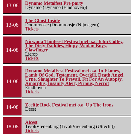
Dynamo Metalfest Pre-party
13-08
Dynamo (Dynamo (Eindhoven))
The Ghost Inside
13-08
Doornroosje (Doornroosje (Nijmegen))
Tickets
Nirwana Tuinfeest Festival met o.a. John Coffey,
The Dirty Daddies, Hiqpy, Wodan Boys,
14-08
Clawfinger
Lierop
Tickets
Dynamo MetalFest Festival met o.a. In Flames,
Lamb Of God, Testament, Overkill, Death Angel,
Urne, Slaughter To Prevail, Fit For An Autopsy,
14-08
Amorphis, Insanity Alert, Primus, Necrot
Eindhoven
Tickets
Zeeltje Rock Festival met o.a. Up The Irons
14-08
Deest
Alcest
18-08
TivoliVredenburg (TivoliVredenburg (Utrecht))
Tickets