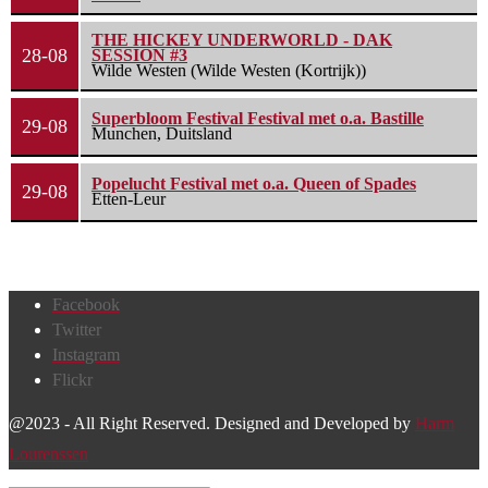
THE HICKEY UNDERWORLD - DAK
28-08
SESSION #3
Wilde Westen (Wilde Westen (Kortrijk))
Superbloom Festival Festival met o.a. Bastille
29-08
Munchen, Duitsland
Popelucht Festival met o.a. Queen of Spades
29-08
Etten-Leur
Facebook
Twitter
Instagram
Flickr
@2023 - All Right Reserved. Designed and Developed by
Harm
Lourenssen