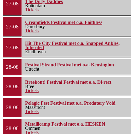
The Dirty Daddies
27-08
Rotterdam
Tickets
Creamfields Festival met o.a. Faithless
27-08
Daresbury
Tickets
Hit The City Festival met o.a. Snapped Ankles,
27-08
Inherited
Eindhoven
Festival Strand Festival met o.a. Kensington
28-08
Utrecht
Breekout! Festival Festival met o.a. Di-rect
28-08
Bree
Tickets
Pelagic Fest Festival met o.a. Predatory Void
28-08
Maastricht
Tickets
Metallicamp Festival met o.a. HESKEN
28-08
Ommen
Tickets