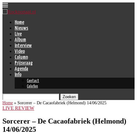
Home
Nieuws
Live
Album
Interview
Video
Column
Prijsvraag
Agenda
Info
Contact
Colofon
Zoeken
Home
»
Sorcerer – De Cacaofabriek (Helmond) 14/06/2025
LIVE REVIEW
Sorcerer – De Cacaofabriek (Helmond)
14/06/2025