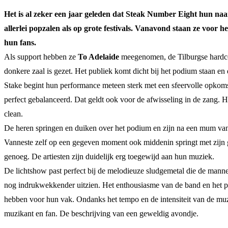
Het is al zeker een jaar geleden dat Steak Number Eight hun naam
allerlei popzalen als op grote festivals. Vanavond staan ze voor 
hun fans.
Als support hebben ze
To Adelaide
meegenomen, de Tilburgse hardco
donkere zaal is gezet. Het publiek komt dicht bij het podium staan e
Stake begint hun performance meteen sterk met een sfeervolle opkom
perfect gebalanceerd. Dat geldt ook voor de afwisseling in de zang.
clean.
De heren springen en duiken over het podium en zijn na een mum van 
Vanneste zelf op een gegeven moment ook middenin springt met zijn g
genoeg. De artiesten zijn duidelijk erg toegewijd aan hun muziek.
De lichtshow past perfect bij de melodieuze sludgemetal die de mann
nog indrukwekkender uitzien. Het enthousiasme van de band en het publi
hebben voor hun vak. Ondanks het tempo en de intensiteit van de muzie
muzikant en fan. De beschrijving van een geweldig avondje.