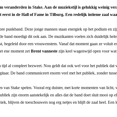
 veranderden in Stake. Aan de muziekstijl is gelukkig weinig vera
het eerst in de Hall of Fame in Tilburg. Een redelijk intieme zaal 
re punkband. Deze jonge mannen staan energiek op het podium en zi
n de band moedigt dit ook aan. De muzikanten voelen zich duidelijk hele
st, begeleid door een vrouwenstem. Vanaf dat moment gaan ze voluit en
 Het ene moment zet
Brent vanneste
zijn keel wagenwijd open voor wat 
tijd al compleet bezweet. Nou geldt dat ook wel voor het publiek dat 
itaar. De band communiceert enorm veel met het publiek, zonder tussen
en van Stake spelen. Vooral erg duister, met korte momenten van lich
ek zijn enorm aanstekelijk en alles dat de band doet sluit mooi op elka
k, blijven de toeschouwers nog erg netjes en blijft de zaal heel. Een le