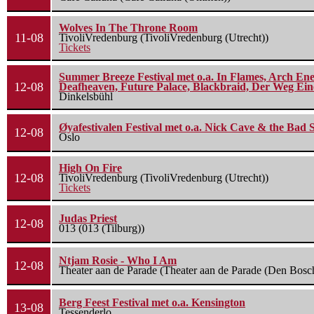
Wolves In The Throne Room
11-08
TivoliVredenburg (TivoliVredenburg (Utrecht))
Tickets
Summer Breeze Festival met o.a. In Flames, Arch Ene
12-08
Deafheaven, Future Palace, Blackbraid, Der Weg Eine
Dinkelsbühl
Øyafestivalen Festival met o.a. Nick Cave & the Bad 
12-08
Oslo
High On Fire
12-08
TivoliVredenburg (TivoliVredenburg (Utrecht))
Tickets
Judas Priest
12-08
013 (013 (Tilburg))
Ntjam Rosie - Who I Am
12-08
Theater aan de Parade (Theater aan de Parade (Den Bosc
Berg Feest Festival met o.a. Kensington
13-08
Tessenderlo