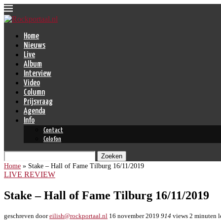
Home
Nieuws
Live
Album
Interview
Video
Column
Prijsvraag
Agenda
Info
Contact
Colofon
Zoeken
Home
»
Stake – Hall of Fame Tilburg 16/11/2019
LIVE REVIEW
Stake – Hall of Fame Tilburg 16/11/2019
geschreven door
eilish@rockportaal.nl
16 november 2019
914
views
2 minuten l