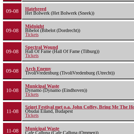
Hatebreed
09-08
Het Bolwerk (Het Bolwerk (Sneek))
Midnight
09-08
Bibelot (Bibelot (Dordrecht))
Tickets
Spectral Wound
09-08
Hall Of Fame (Hall Of Fame (Tilburg))
Tickets
Arch Enemy
09-08
TivoliVredenburg (TivoliVredenburg (Utrecht))
Municipal Waste
10-08
Dynamo (Dynamo (Eindhoven))
Tickets
Sziget Festival met o.a. John Coffey, Bring Me The H
11-08
Óbudai Eiland, Budapest
Tickets
Municipal Waste
11-08
Cafe Calluna (Cafe Calluna (Ommen))