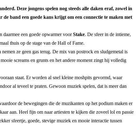
nderd. Deze jongens spelen nog steeds alle daken eraf, zowel in
waar de band een goede kans krijgt om een connectie te maken met
jn daarmee een goede opwarmer voor
Stake
. De sfeer in de intieme,
maal thuis op de stage van de Hall of Fame.
 nemen ze geen gas terug. De mix van postrock en sludgemetal is
mooie screams en grunts en het andere moment zingt hij volledig
vooraan staat. Er worden al snel kleine moshpits gevormd, waar
door al teveel te praten. Gewoon muziek spelen, dat is meer dan
t, waardoor de bewegingen die de muzikanten op het podium maken er
ar aan. Heel fijn om naar artiesten te kijken die zoveel lol en passie
kker sfeertje, goede, stevige muziek en mooie interactie tussen