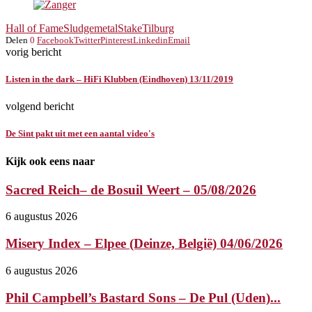
Hall of Fame
Sludgemetal
Stake
Tilburg
Delen
0
Facebook
Twitter
Pinterest
Linkedin
Email
vorig bericht
Listen in the dark – HiFi Klubben (Eindhoven) 13/11/2019
volgend bericht
De Sint pakt uit met een aantal video's
Kijk ook eens naar
Sacred Reich– de Bosuil Weert – 05/08/2026
6 augustus 2026
Misery Index – Elpee (Deinze, België) 04/06/2026
6 augustus 2026
Phil Campbell’s Bastard Sons – De Pul (Uden)...