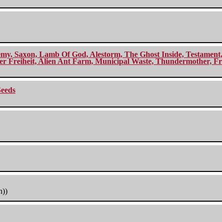
my, Saxon, Lamb Of God, Alestorm, The Ghost Inside, Testament, A
r Freiheit, Alien Ant Farm, Municipal Waste, Thundermother, Fro
Seeds
h))