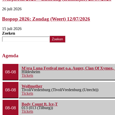
26 juli 2026
Bospop 2026: Zondag (Weert) 12/07/2026
15 juli 2026
Zoeken
Zoeken
Agenda
M'era Luna Festival met o.a. Auger, Clan Of Xymox, 
08-08
Hildesheim
Tickets
Wolfmother
08-08
TivoliVredenburg (TivoliVredenburg (Utrecht))
Tickets
Body Count ft. Ice-T
08-08
013 (013 (Tilburg))
Tickets