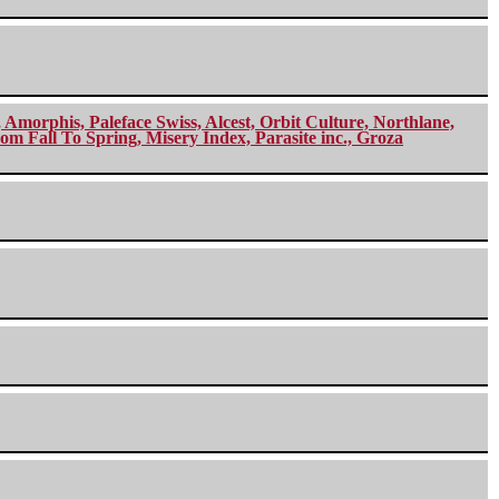
morphis, Paleface Swiss, Alcest, Orbit Culture, Northlane,
m Fall To Spring, Misery Index, Parasite inc., Groza