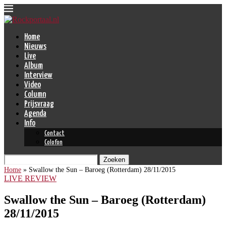
Home
Nieuws
Live
Album
Interview
Video
Column
Prijsvraag
Agenda
Info
Contact
Colofon
Zoeken
Home
»
Swallow the Sun – Baroeg (Rotterdam) 28/11/2015
LIVE REVIEW
Swallow the Sun – Baroeg (Rotterdam)
28/11/2015