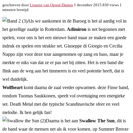
geschreven door
Lisanne van Opstal-Damen
1 december 2015
830
views
1
minuten leestijd
Als we aankomen in de Baroeg is het al aardig vol in
het gezellige zaaltje in Rotterdam.
Adimiron
is net begonnen met
spelen, voor ons is het een nieuwe band maar ze maken een goede
indruk en spelen een strakke set. Giuseppe di Giorgio en Cecilia
Nappo zijn voor deze tour aangenomen op zang en bass, maar je
merkte er niks van dat ze er pas net bij zitten. Het is een band die
flink aan de weg aan het timmeren is en veel potentie heeft, dat is
wel duidelijk.
Wolfheart
komt daarna de zaal verder opwarmen. deze Finse band,
rondom Tuomas Saukkonen, speelt vol overtuiging een energieke
set. Death Metal met die typische Scandinavische sfeer en veel
melodie. Ik ben gelijk fan!
Daarna is het aan
Swallow The Sun
, dit is
de band waar de mensen net als ik voor komen. op Summer Breeze