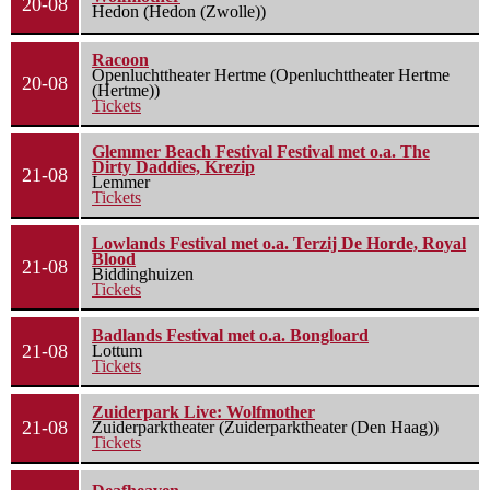
20-08
Hedon (Hedon (Zwolle))
Racoon
Openluchttheater Hertme (Openluchttheater Hertme
20-08
(Hertme))
Tickets
Glemmer Beach Festival Festival met o.a. The
Dirty Daddies, Krezip
21-08
Lemmer
Tickets
Lowlands Festival met o.a. Terzij De Horde, Royal
Blood
21-08
Biddinghuizen
Tickets
Badlands Festival met o.a. Bongloard
21-08
Lottum
Tickets
Zuiderpark Live: Wolfmother
21-08
Zuiderparktheater (Zuiderparktheater (Den Haag))
Tickets