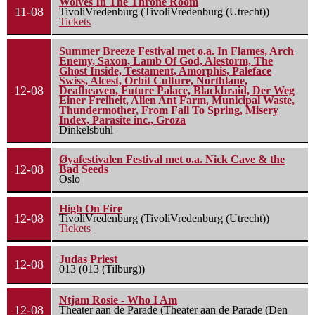
Wolves In The Throne Room
11-08
TivoliVredenburg (TivoliVredenburg (Utrecht))
Tickets
Summer Breeze Festival met o.a. In Flames, Arch
Enemy, Saxon, Lamb Of God, Alestorm, The
Ghost Inside, Testament, Amorphis, Paleface
Swiss, Alcest, Orbit Culture, Northlane,
12-08
Deafheaven, Future Palace, Blackbraid, Der Weg
Einer Freiheit, Alien Ant Farm, Municipal Waste,
Thundermother, From Fall To Spring, Misery
Index, Parasite inc., Groza
Dinkelsbühl
Øyafestivalen Festival met o.a. Nick Cave & the
12-08
Bad Seeds
Oslo
High On Fire
12-08
TivoliVredenburg (TivoliVredenburg (Utrecht))
Tickets
Judas Priest
12-08
013 (013 (Tilburg))
Ntjam Rosie - Who I Am
12-08
Theater aan de Parade (Theater aan de Parade (Den