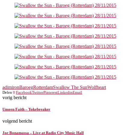
adimiron
Baroeg
Rotterdam
Swallow The Sun
Wolfheart
Delen
0
Facebook
Twitter
Pinterest
Linkedin
Email
vorig bericht
Unseen Faith – Yokebreaker
volgend bericht
Joe Bonamassa – Live at Radio City Music Hall