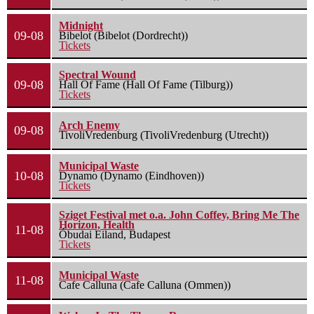
Midnight
09-08
Bibelot (Bibelot (Dordrecht))
Tickets
Spectral Wound
09-08
Hall Of Fame (Hall Of Fame (Tilburg))
Tickets
Arch Enemy
09-08
TivoliVredenburg (TivoliVredenburg (Utrecht))
Municipal Waste
10-08
Dynamo (Dynamo (Eindhoven))
Tickets
Sziget Festival met o.a. John Coffey, Bring Me The
Horizon, Health
11-08
Óbudai Eiland, Budapest
Tickets
Municipal Waste
11-08
Cafe Calluna (Cafe Calluna (Ommen))