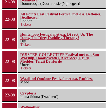
Deafheaven
21-08
Doornroosje (Doornroosje (Nijmegen))
All Points East Festival Festival met o.a. Deftones,
Deafheaven
22-08
London
Tickets
Huntenpop Festival met o.a. Di-rect, Up The
Irons, The Dirty Daddies, Therapy?
22-08
Ulft
Tickets
DUISTER COLLECTIEF Festival met o.a. Sun
Worship, Doodseskader, Alkerdeel, Ggu:ll,
22-08
Modder, Terzij De Horde
Utrecht
Tickets
Waailand Outdoor Festival met o.a. Ruthless
22-08
Made
Cryptosis
22-08
Iduna (Iduna (Drachten))
Wolfmother