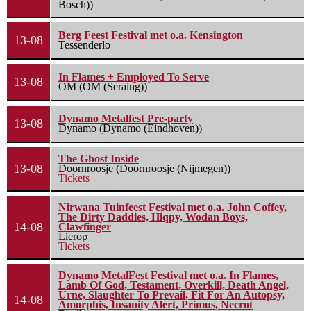
Bosch))
Berg Feest Festival met o.a. Kensington
13-08
Tessenderlo
In Flames + Employed To Serve
13-08
OM (OM (Seraing))
Dynamo Metalfest Pre-party
13-08
Dynamo (Dynamo (Eindhoven))
The Ghost Inside
13-08
Doornroosje (Doornroosje (Nijmegen))
Tickets
Nirwana Tuinfeest Festival met o.a. John Coffey,
The Dirty Daddies, Hiqpy, Wodan Boys,
14-08
Clawfinger
Lierop
Tickets
Dynamo MetalFest Festival met o.a. In Flames,
Lamb Of God, Testament, Overkill, Death Angel,
Urne, Slaughter To Prevail, Fit For An Autopsy,
14-08
Amorphis, Insanity Alert, Primus, Necrot