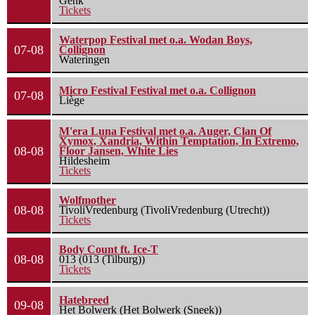
Genk
Tickets
Waterpop Festival met o.a. Wodan Boys,
07-08
Collignon
Wateringen
Micro Festival Festival met o.a. Collignon
07-08
Liège
M'era Luna Festival met o.a. Auger, Clan Of
Xymox, Xandria, Within Temptation, In Extremo,
08-08
Floor Jansen, White Lies
Hildesheim
Tickets
Wolfmother
08-08
TivoliVredenburg (TivoliVredenburg (Utrecht))
Tickets
Body Count ft. Ice-T
08-08
013 (013 (Tilburg))
Tickets
Hatebreed
09-08
Het Bolwerk (Het Bolwerk (Sneek))