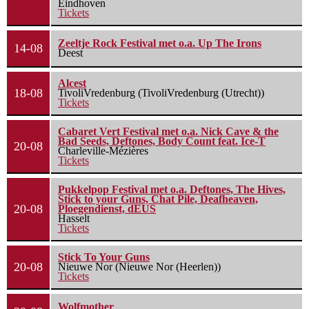
Eindhoven
Tickets
Zeeltje Rock Festival met o.a. Up The Irons
14-08
Deest
Alcest
18-08
TivoliVredenburg (TivoliVredenburg (Utrecht))
Tickets
Cabaret Vert Festival met o.a. Nick Cave & the
Bad Seeds, Deftones, Body Count feat. Ice-T
20-08
Charleville-Mézières
Tickets
Pukkelpop Festival met o.a. Deftones, The Hives,
Stick to your Guns, Chat Pile, Deafheaven,
20-08
Ploegendienst, dEUS
Hasselt
Tickets
Stick To Your Guns
20-08
Nieuwe Nor (Nieuwe Nor (Heerlen))
Tickets
Wolfmother