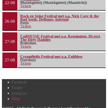
22-08
Muziekgieterij (Muziekgieterij (Maastricht))
Tickets
Rock en Seine Festival met o.a. Nick Cave & the
Bad Seeds, Deftones, Interpol
26-08
Parijs
Tickets
CuliNESSE Festival met o.a. Kensington, Di-rect,
The Dirty Daddies
27-08
Rotterdam
Tickets
Creamfields Festival met o.a. Faithless
27-08
Daresbury
Tickets
Facebook
Twitter
Instagram
Flickr