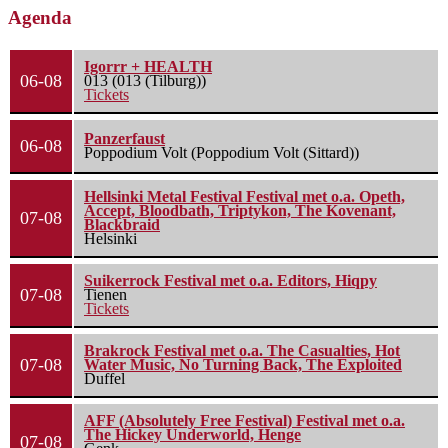
Agenda
Igorrr + HEALTH
06-08
013 (013 (Tilburg))
Tickets
Panzerfaust
06-08
Poppodium Volt (Poppodium Volt (Sittard))
Hellsinki Metal Festival Festival met o.a. Opeth,
Accept, Bloodbath, Triptykon, The Kovenant,
07-08
Blackbraid
Helsinki
Suikerrock Festival met o.a. Editors, Hiqpy
07-08
Tienen
Tickets
Brakrock Festival met o.a. The Casualties, Hot
07-08
Water Music, No Turning Back, The Exploited
Duffel
AFF (Absolutely Free Festival) Festival met o.a.
The Hickey Underworld, Henge
07-08