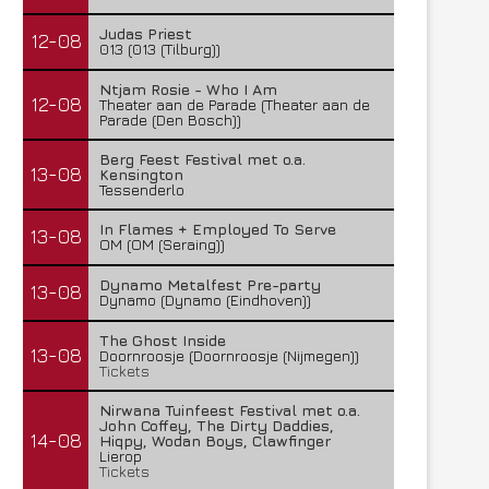
Judas Priest
12-08
013 (013 (Tilburg))
Ntjam Rosie - Who I Am
12-08
Theater aan de Parade (Theater aan de
Parade (Den Bosch))
Berg Feest Festival met o.a.
13-08
Kensington
Tessenderlo
In Flames + Employed To Serve
13-08
OM (OM (Seraing))
Dynamo Metalfest Pre-party
13-08
Dynamo (Dynamo (Eindhoven))
The Ghost Inside
13-08
Doornroosje (Doornroosje (Nijmegen))
Tickets
Nirwana Tuinfeest Festival met o.a.
John Coffey, The Dirty Daddies,
14-08
Hiqpy, Wodan Boys, Clawfinger
Lierop
Tickets