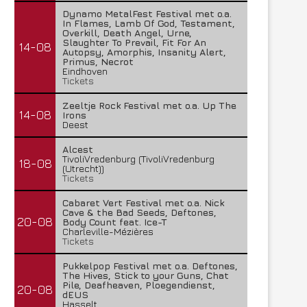
Dynamo MetalFest Festival met o.a.
In Flames, Lamb Of God, Testament,
Overkill, Death Angel, Urne,
Slaughter To Prevail, Fit For An
14-08
Autopsy, Amorphis, Insanity Alert,
Primus, Necrot
Eindhoven
Tickets
Zeeltje Rock Festival met o.a. Up The
14-08
Irons
Deest
Alcest
TivoliVredenburg (TivoliVredenburg
18-08
(Utrecht))
Tickets
Cabaret Vert Festival met o.a. Nick
Cave & the Bad Seeds, Deftones,
20-08
Body Count feat. Ice-T
Charleville-Mézières
Tickets
Pukkelpop Festival met o.a. Deftones,
The Hives, Stick to your Guns, Chat
Pile, Deafheaven, Ploegendienst,
20-08
dEUS
Hasselt