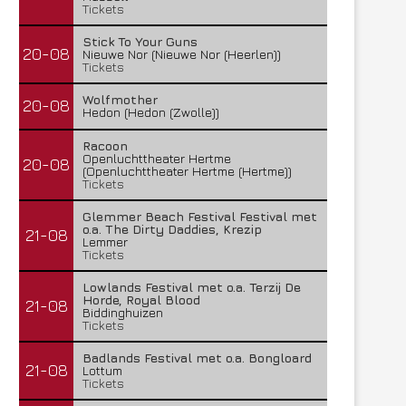
Tickets
Stick To Your Guns
20-08
Nieuwe Nor (Nieuwe Nor (Heerlen))
Tickets
Wolfmother
20-08
Hedon (Hedon (Zwolle))
Racoon
Openluchttheater Hertme
20-08
(Openluchttheater Hertme (Hertme))
Tickets
Glemmer Beach Festival Festival met
o.a. The Dirty Daddies, Krezip
21-08
Lemmer
Tickets
Lowlands Festival met o.a. Terzij De
Horde, Royal Blood
21-08
Biddinghuizen
Tickets
Badlands Festival met o.a. Bongloard
21-08
Lottum
Tickets