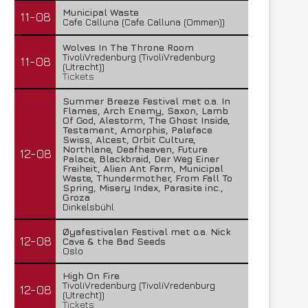
Municipal Waste
11-08
Cafe Calluna (Cafe Calluna (Ommen))
Wolves In The Throne Room
TivoliVredenburg (TivoliVredenburg
11-08
(Utrecht))
Tickets
Summer Breeze Festival met o.a. In
Flames, Arch Enemy, Saxon, Lamb
Of God, Alestorm, The Ghost Inside,
Testament, Amorphis, Paleface
Swiss, Alcest, Orbit Culture,
Northlane, Deafheaven, Future
12-08
Palace, Blackbraid, Der Weg Einer
Freiheit, Alien Ant Farm, Municipal
Waste, Thundermother, From Fall To
Spring, Misery Index, Parasite inc.,
Groza
Dinkelsbühl
Øyafestivalen Festival met o.a. Nick
12-08
Cave & the Bad Seeds
Oslo
High On Fire
TivoliVredenburg (TivoliVredenburg
12-08
(Utrecht))
Tickets