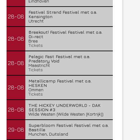
Eindhoven
Festival Strand Festival met o.a.
28-08
Kensington
Utrecht
Breekout! Festival Festival met o.a.
Di-rect
28-08
Bree
Tickets
Pelagic Fest Festival met o.a.
Predatory Void
28-08
Maastricht
Tickets
Metallicamp Festival met o.a.
HESKEN
28-08
Ommen
Tickets
THE HICKEY UNDERWORLD - DAK
28-08
SESSION #3
Wilde Westen (Wilde Westen (Kortrijk))
Superbloom Festival Festival met o.a.
29-08
Bastille
Munchen, Duitsland