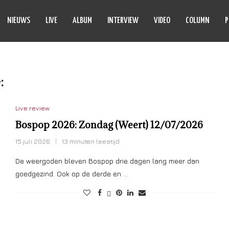
NIEUWS
LIVE
ALBUM
INTERVIEW
VIDEO
COLUMN
P
:
ANOUK
Live review
Bospop 2026: Zondag (Weert) 12/07/2026
15 juli 2026
13 minuten leestijd
De weergoden bleven Bospop drie dagen lang meer dan
goedgezind. Ook op de derde en …