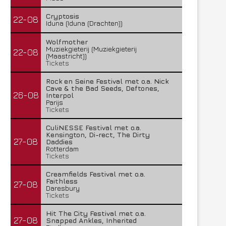
Cryptosis
22-08
Iduna (Iduna (Drachten))
Wolfmother
Muziekgieterij (Muziekgieterij
22-08
(Maastricht))
Tickets
Rock en Seine Festival met o.a. Nick
Cave & the Bad Seeds, Deftones,
26-08
Interpol
Parijs
Tickets
CuliNESSE Festival met o.a.
Kensington, Di-rect, The Dirty
27-08
Daddies
Rotterdam
Tickets
Creamfields Festival met o.a.
Faithless
27-08
Daresbury
Tickets
Hit The City Festival met o.a.
27-08
Snapped Ankles, Inherited