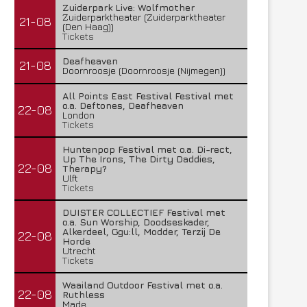
Zuiderpark Live: Wolfmother
Zuiderparktheater (Zuiderparktheater
21-08
(Den Haag))
Tickets
Deafheaven
21-08
Doornroosje (Doornroosje (Nijmegen))
All Points East Festival Festival met
o.a. Deftones, Deafheaven
22-08
London
Tickets
Huntenpop Festival met o.a. Di-rect,
Up The Irons, The Dirty Daddies,
22-08
Therapy?
Ulft
Tickets
DUISTER COLLECTIEF Festival met
o.a. Sun Worship, Doodseskader,
Alkerdeel, Ggu:ll, Modder, Terzij De
22-08
Horde
Utrecht
Tickets
Waailand Outdoor Festival met o.a.
22-08
Ruthless
Made