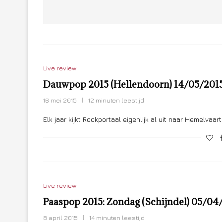
Live review
Dauwpop 2015 (Hellendoorn) 14/05/201
16 mei 2015
12 minuten leestijd
Elk jaar kijkt Rockportaal eigenlijk al uit naar Hemelvaa
Live review
Paaspop 2015: Zondag (Schijndel) 05/04
8 april 2015
14 minuten leestijd