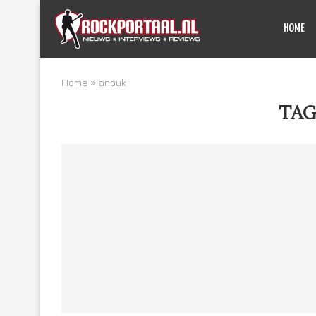
HOME
Home
»
anouk
TAG