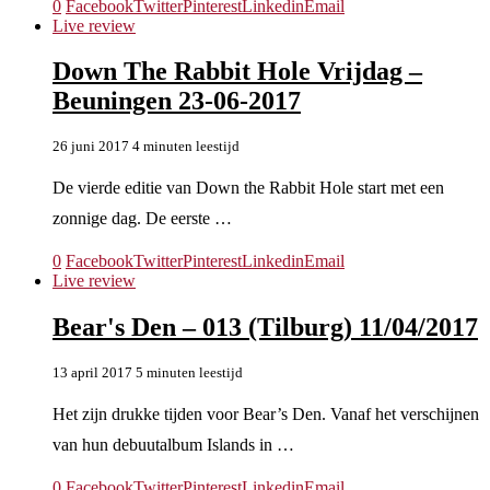
0
Facebook
Twitter
Pinterest
Linkedin
Email
Live review
Down The Rabbit Hole Vrijdag –
Beuningen 23-06-2017
26 juni 2017
4 minuten leestijd
De vierde editie van Down the Rabbit Hole start met een
zonnige dag. De eerste …
0
Facebook
Twitter
Pinterest
Linkedin
Email
Live review
Bear's Den – 013 (Tilburg) 11/04/2017
13 april 2017
5 minuten leestijd
Het zijn drukke tijden voor Bear’s Den. Vanaf het verschijnen
van hun debuutalbum Islands in …
0
Facebook
Twitter
Pinterest
Linkedin
Email