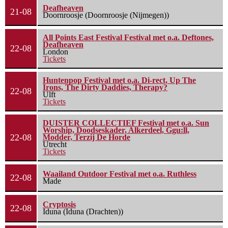
Deafheaven
21-08
Doornroosje (Doornroosje (Nijmegen))
All Points East Festival Festival met o.a. Deftones,
Deafheaven
22-08
London
Tickets
Huntenpop Festival met o.a. Di-rect, Up The
Irons, The Dirty Daddies, Therapy?
22-08
Ulft
Tickets
DUISTER COLLECTIEF Festival met o.a. Sun
Worship, Doodseskader, Alkerdeel, Ggu:ll,
22-08
Modder, Terzij De Horde
Utrecht
Tickets
Waailand Outdoor Festival met o.a. Ruthless
22-08
Made
Cryptosis
22-08
Iduna (Iduna (Drachten))