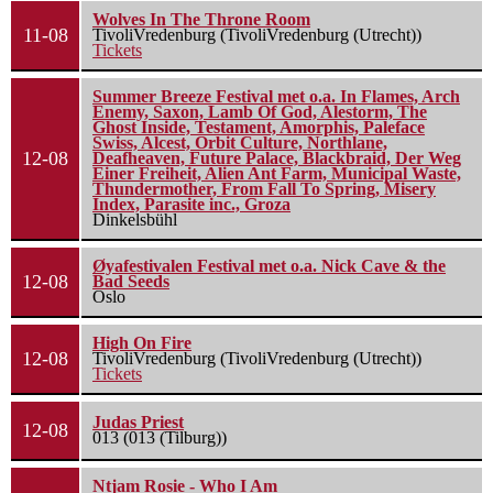
Wolves In The Throne Room
11-08
TivoliVredenburg (TivoliVredenburg (Utrecht))
Tickets
Summer Breeze Festival met o.a. In Flames, Arch
Enemy, Saxon, Lamb Of God, Alestorm, The
Ghost Inside, Testament, Amorphis, Paleface
Swiss, Alcest, Orbit Culture, Northlane,
12-08
Deafheaven, Future Palace, Blackbraid, Der Weg
Einer Freiheit, Alien Ant Farm, Municipal Waste,
Thundermother, From Fall To Spring, Misery
Index, Parasite inc., Groza
Dinkelsbühl
Øyafestivalen Festival met o.a. Nick Cave & the
12-08
Bad Seeds
Oslo
High On Fire
12-08
TivoliVredenburg (TivoliVredenburg (Utrecht))
Tickets
Judas Priest
12-08
013 (013 (Tilburg))
Ntjam Rosie - Who I Am