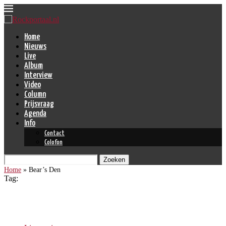
Home
Nieuws
Live
Album
Interview
Video
Column
Prijsvraag
Agenda
Info
Contact
Colofon
Zoeken
Home
»
Bear’s Den
Tag:
Bear’s Den