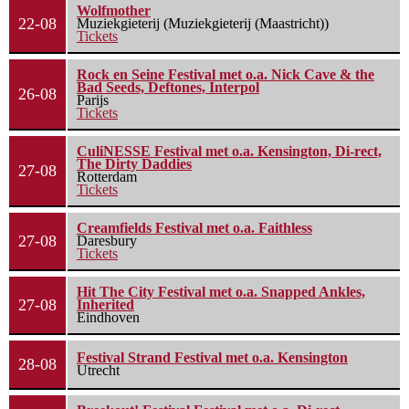
Wolfmother
22-08
Muziekgieterij (Muziekgieterij (Maastricht))
Tickets
Rock en Seine Festival met o.a. Nick Cave & the
Bad Seeds, Deftones, Interpol
26-08
Parijs
Tickets
CuliNESSE Festival met o.a. Kensington, Di-rect,
The Dirty Daddies
27-08
Rotterdam
Tickets
Creamfields Festival met o.a. Faithless
27-08
Daresbury
Tickets
Hit The City Festival met o.a. Snapped Ankles,
27-08
Inherited
Eindhoven
Festival Strand Festival met o.a. Kensington
28-08
Utrecht