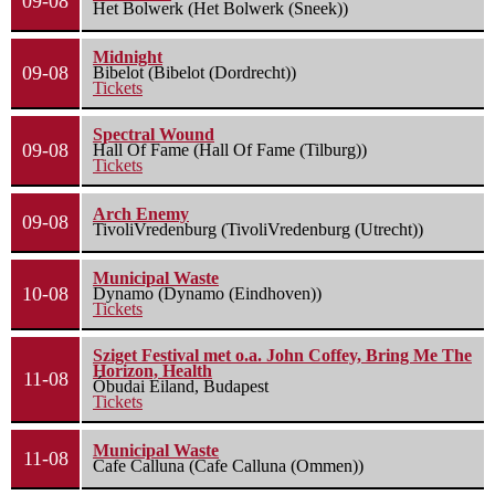
09-08
Het Bolwerk (Het Bolwerk (Sneek))
Midnight
09-08
Bibelot (Bibelot (Dordrecht))
Tickets
Spectral Wound
09-08
Hall Of Fame (Hall Of Fame (Tilburg))
Tickets
Arch Enemy
09-08
TivoliVredenburg (TivoliVredenburg (Utrecht))
Municipal Waste
10-08
Dynamo (Dynamo (Eindhoven))
Tickets
Sziget Festival met o.a. John Coffey, Bring Me The
Horizon, Health
11-08
Óbudai Eiland, Budapest
Tickets
Municipal Waste
11-08
Cafe Calluna (Cafe Calluna (Ommen))