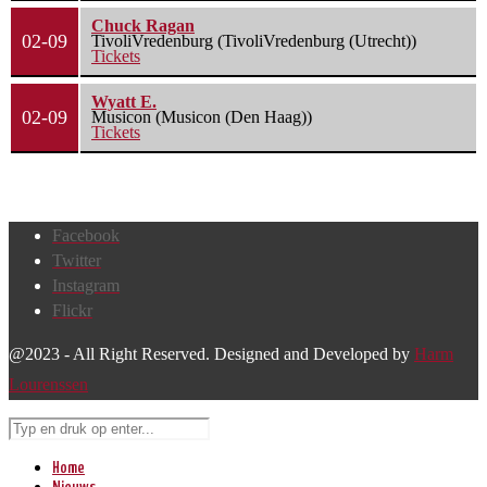
Chuck Ragan
02-09
TivoliVredenburg (TivoliVredenburg (Utrecht))
Tickets
Wyatt E.
02-09
Musicon (Musicon (Den Haag))
Tickets
Facebook
Twitter
Instagram
Flickr
@2023 - All Right Reserved. Designed and Developed by
Harm
Lourenssen
Home