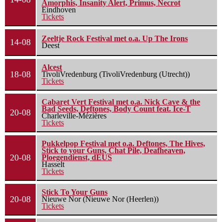
Amorphis, Insanity Alert, Primus, Necrot
Eindhoven
Tickets
Zeeltje Rock Festival met o.a. Up The Irons
14-08
Deest
Alcest
18-08
TivoliVredenburg (TivoliVredenburg (Utrecht))
Tickets
Cabaret Vert Festival met o.a. Nick Cave & the
Bad Seeds, Deftones, Body Count feat. Ice-T
20-08
Charleville-Mézières
Tickets
Pukkelpop Festival met o.a. Deftones, The Hives,
Stick to your Guns, Chat Pile, Deafheaven,
20-08
Ploegendienst, dEUS
Hasselt
Tickets
Stick To Your Guns
20-08
Nieuwe Nor (Nieuwe Nor (Heerlen))
Tickets