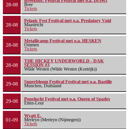
Breekout! Festival Festival met o.a. Di-rect
28-08
Bree
Tickets
Pelagic Fest Festival met o.a. Predatory Void
28-08
Maastricht
Tickets
Metallicamp Festival met o.a. HESKEN
28-08
Ommen
Tickets
THE HICKEY UNDERWORLD - DAK
28-08
SESSION #3
Wilde Westen (Wilde Westen (Kortrijk))
Superbloom Festival Festival met o.a. Bastille
29-08
Munchen, Duitsland
Popelucht Festival met o.a. Queen of Spades
29-08
Etten-Leur
Wyatt E.
01-09
Merleyn (Merleyn (Nijmegen))
Tickets