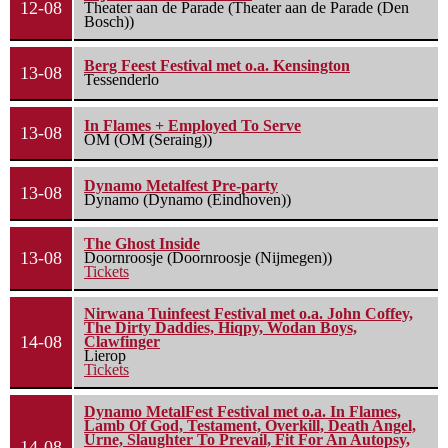
12-08
Theater aan de Parade (Theater aan de Parade (Den
Bosch))
Berg Feest Festival met o.a. Kensington
13-08
Tessenderlo
In Flames + Employed To Serve
13-08
OM (OM (Seraing))
Dynamo Metalfest Pre-party
13-08
Dynamo (Dynamo (Eindhoven))
The Ghost Inside
13-08
Doornroosje (Doornroosje (Nijmegen))
Tickets
Nirwana Tuinfeest Festival met o.a. John Coffey,
The Dirty Daddies, Hiqpy, Wodan Boys,
14-08
Clawfinger
Lierop
Tickets
Dynamo MetalFest Festival met o.a. In Flames,
Lamb Of God, Testament, Overkill, Death Angel,
Urne, Slaughter To Prevail, Fit For An Autopsy,
14-08