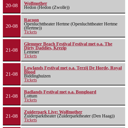
Wolfmother
20-08
Hedon (Hedon (Zwolle))
Racoon
Openluchttheater Hertme (Openluchttheater Hertme
20-08
(Hertme))
Tickets
Glemmer Beach Festival Festival met o.a. The
Dirty Daddies, Krezip
21-08
Lemmer
Tickets
Lowlands Festival met o.a. Terzij De Horde, Royal
Blood
21-08
Biddinghuizen
Tickets
Badlands Festival met o.a. Bongloard
21-08
Lottum
Tickets
Zuiderpark Live: Wolfmother
21-08
Zuiderparktheater (Zuiderparktheater (Den Haag))
Tickets