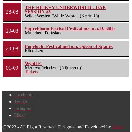
THE HICKEY UNDERWORLD - DAK
28-08
SESSION #3
Wilde Westen (Wilde Westen (Kortrijk))
Superbloom Festival Festival met o.a. Bastille
29-08
Munchen, Duitsland
Popelucht Festival met o.a. Queen of Spades
29-08
Etten-Leur
Wyatt E.
01-09
Merleyn (Merleyn (Nijmegen))
Tickets
Facebook
Twitter
Instagram
Flickr
@2023 - All Right Reserved. Designed and Developed by
Harm