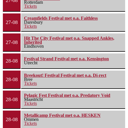
27-08
Rotterdam
Tickets
Creamfields Festival met o.a. Faithless
27-08
Daresbury
Tickets
Hit The City Festival met o.a. Snapped Ankles,
27-08
Inherited
Eindhoven
Festival Strand Festival met o.a. Kensington
28-08
Utrecht
Breekout! Festival Festival met o.a. Di-rect
28-08
Bree
Tickets
Pelagic Fest Festival met o.a. Predatory Void
28-08
Maastricht
Tickets
Metallicamp Festival met o.a. HESKEN
28-08
Ommen
Tickets