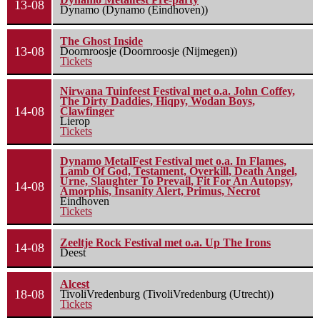
13-08
Dynamo (Dynamo (Eindhoven))
The Ghost Inside
13-08
Doornroosje (Doornroosje (Nijmegen))
Tickets
Nirwana Tuinfeest Festival met o.a. John Coffey,
The Dirty Daddies, Hiqpy, Wodan Boys,
14-08
Clawfinger
Lierop
Tickets
Dynamo MetalFest Festival met o.a. In Flames,
Lamb Of God, Testament, Overkill, Death Angel,
Urne, Slaughter To Prevail, Fit For An Autopsy,
14-08
Amorphis, Insanity Alert, Primus, Necrot
Eindhoven
Tickets
Zeeltje Rock Festival met o.a. Up The Irons
14-08
Deest
Alcest
18-08
TivoliVredenburg (TivoliVredenburg (Utrecht))
Tickets