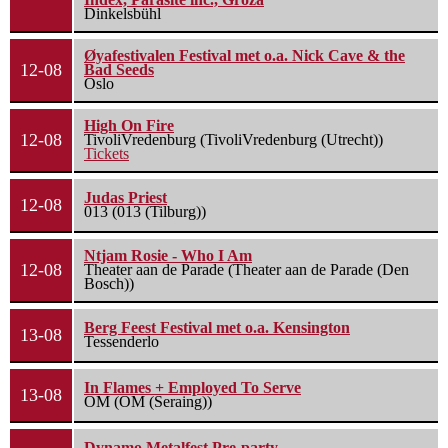
Dinkelsbühl
Øyafestivalen Festival met o.a. Nick Cave & the
12-08
Bad Seeds
Oslo
High On Fire
12-08
TivoliVredenburg (TivoliVredenburg (Utrecht))
Tickets
Judas Priest
12-08
013 (013 (Tilburg))
Ntjam Rosie - Who I Am
12-08
Theater aan de Parade (Theater aan de Parade (Den
Bosch))
Berg Feest Festival met o.a. Kensington
13-08
Tessenderlo
In Flames + Employed To Serve
13-08
OM (OM (Seraing))
Dynamo Metalfest Pre-party