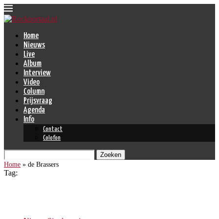
Home
Nieuws
Live
Album
Interview
Video
Column
Prijsvraag
Agenda
Info
Contact
Colofon
Zoeken
Home
»
de Brassers
Tag:
de Brassers