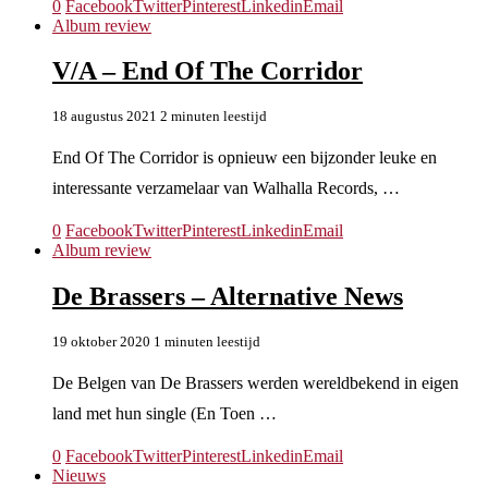
0
Facebook
Twitter
Pinterest
Linkedin
Email
Album review
V/A – End Of The Corridor
18 augustus 2021
2 minuten leestijd
End Of The Corridor is opnieuw een bijzonder leuke en
interessante verzamelaar van Walhalla Records, …
0
Facebook
Twitter
Pinterest
Linkedin
Email
Album review
De Brassers – Alternative News
19 oktober 2020
1 minuten leestijd
De Belgen van De Brassers werden wereldbekend in eigen
land met hun single (En Toen …
0
Facebook
Twitter
Pinterest
Linkedin
Email
Nieuws