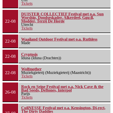
Tickets
DUISTER COLLECTIEF Festival met o.a. Sun
Worship, Doodseskader, Alkerdeel, Ggu:ll,
22-08
Modder, Terzij De Horde
Utrecht
Tickets
Waailand Outdoor Festival met o.a. Ruthless
22-08
Made
Cryptosis
22-08
Iduna (Iduna (Drachten))
Wolfmother
22-08
Muziekgieterij (Muziekgieterij (Maastricht))
Tickets
Rock en Seine Festival met o.a. Nick Cave & the
Bad Seeds, Deftones, Interpol
26-08
Parijs
Tickets
CuliNESSE Festival met o.a. Kensington, Di-rect,
The Dirty Daddies