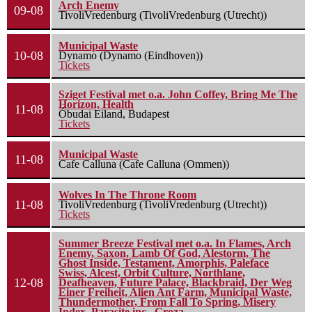
Arch Enemy
09-08
TivoliVredenburg (TivoliVredenburg (Utrecht))
Municipal Waste
10-08
Dynamo (Dynamo (Eindhoven))
Tickets
Sziget Festival met o.a. John Coffey, Bring Me The
Horizon, Health
11-08
Óbudai Eiland, Budapest
Tickets
Municipal Waste
11-08
Cafe Calluna (Cafe Calluna (Ommen))
Wolves In The Throne Room
11-08
TivoliVredenburg (TivoliVredenburg (Utrecht))
Tickets
Summer Breeze Festival met o.a. In Flames, Arch
Enemy, Saxon, Lamb Of God, Alestorm, The
Ghost Inside, Testament, Amorphis, Paleface
Swiss, Alcest, Orbit Culture, Northlane,
12-08
Deafheaven, Future Palace, Blackbraid, Der Weg
Einer Freiheit, Alien Ant Farm, Municipal Waste,
Thundermother, From Fall To Spring, Misery
Index, Parasite inc., Groza