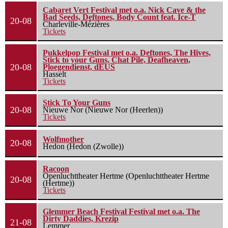
Cabaret Vert Festival met o.a. Nick Cave & the
Bad Seeds, Deftones, Body Count feat. Ice-T
20-08
Charleville-Mézières
Tickets
Pukkelpop Festival met o.a. Deftones, The Hives,
Stick to your Guns, Chat Pile, Deafheaven,
20-08
Ploegendienst, dEUS
Hasselt
Tickets
Stick To Your Guns
20-08
Nieuwe Nor (Nieuwe Nor (Heerlen))
Tickets
Wolfmother
20-08
Hedon (Hedon (Zwolle))
Racoon
Openluchttheater Hertme (Openluchttheater Hertme
20-08
(Hertme))
Tickets
Glemmer Beach Festival Festival met o.a. The
Dirty Daddies, Krezip
21-08
Lemmer