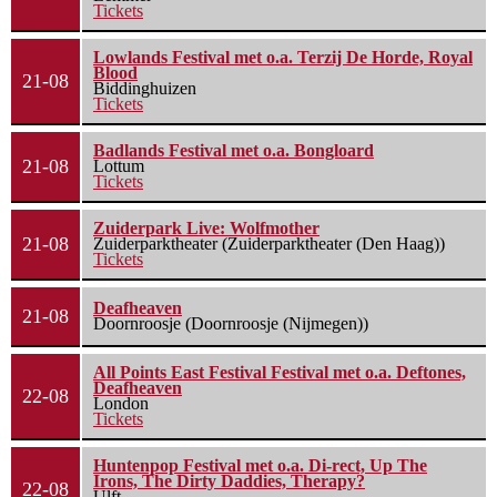
Tickets
Lowlands Festival met o.a. Terzij De Horde, Royal
Blood
21-08
Biddinghuizen
Tickets
Badlands Festival met o.a. Bongloard
21-08
Lottum
Tickets
Zuiderpark Live: Wolfmother
21-08
Zuiderparktheater (Zuiderparktheater (Den Haag))
Tickets
Deafheaven
21-08
Doornroosje (Doornroosje (Nijmegen))
All Points East Festival Festival met o.a. Deftones,
Deafheaven
22-08
London
Tickets
Huntenpop Festival met o.a. Di-rect, Up The
Irons, The Dirty Daddies, Therapy?
22-08
Ulft