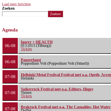
Laad meer berichten
Zoeken
Zoeken
Agenda
Igorrr + HEALTH
06-08
013 (013 (Tilburg))
Tickets
Panzerfaust
06-08
Poppodium Volt (Poppodium Volt (Sittard))
Hellsinki Metal Festival Festival met o.a. Opeth, Ac
07-08
Helsinki
Suikerrock Festival met o.a. Editors, Hiqpy
07-08
Tienen
Tickets
Brakrock Festival met o.a. The Casualties, Hot Wate
07-08
Duffel