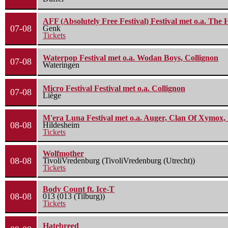
AFF (Absolutely Free Festival) Festival met o.a. Th
07-08
Genk
Tickets
Waterpop Festival met o.a. Wodan Boys, Collignon
07-08
Wateringen
Micro Festival Festival met o.a. Collignon
07-08
Liège
M'era Luna Festival met o.a. Auger, Clan Of Xymox, 
08-08
Hildesheim
Tickets
Wolfmother
08-08
TivoliVredenburg (TivoliVredenburg (Utrecht))
Tickets
Body Count ft. Ice-T
08-08
013 (013 (Tilburg))
Tickets
Hatebreed