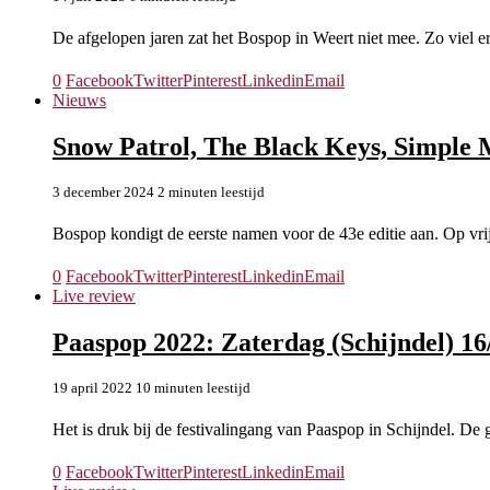
De afgelopen jaren zat het Bospop in Weert niet mee. Zo viel 
0
Facebook
Twitter
Pinterest
Linkedin
Email
Nieuws
Snow Patrol, The Black Keys, Simple 
3 december 2024
2 minuten leestijd
Bospop kondigt de eerste namen voor de 43e editie aan. Op vr
0
Facebook
Twitter
Pinterest
Linkedin
Email
Live review
Paaspop 2022: Zaterdag (Schijndel) 16
19 april 2022
10 minuten leestijd
Het is druk bij de festivalingang van Paaspop in Schijndel. De
0
Facebook
Twitter
Pinterest
Linkedin
Email