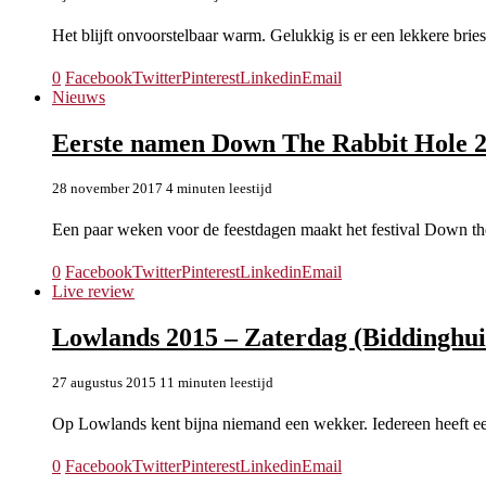
Het blijft onvoorstelbaar warm. Gelukkig is er een lekkere bries
0
Facebook
Twitter
Pinterest
Linkedin
Email
Nieuws
Eerste namen Down The Rabbit Hole 2
28 november 2017
4 minuten leestijd
Een paar weken voor de feestdagen maakt het festival Down th
0
Facebook
Twitter
Pinterest
Linkedin
Email
Live review
Lowlands 2015 – Zaterdag (Biddinghui
27 augustus 2015
11 minuten leestijd
Op Lowlands kent bijna niemand een wekker. Iedereen heeft e
0
Facebook
Twitter
Pinterest
Linkedin
Email