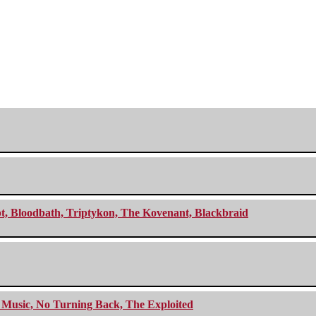
cept, Bloodbath, Triptykon, The Kovenant, Blackbraid
r Music, No Turning Back, The Exploited