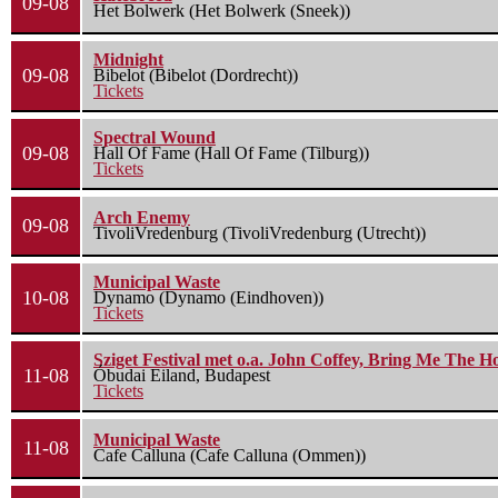
09-08
Het Bolwerk (Het Bolwerk (Sneek))
Midnight
09-08
Bibelot (Bibelot (Dordrecht))
Tickets
Spectral Wound
09-08
Hall Of Fame (Hall Of Fame (Tilburg))
Tickets
Arch Enemy
09-08
TivoliVredenburg (TivoliVredenburg (Utrecht))
Municipal Waste
10-08
Dynamo (Dynamo (Eindhoven))
Tickets
Sziget Festival met o.a. John Coffey, Bring Me The H
11-08
Óbudai Eiland, Budapest
Tickets
Municipal Waste
11-08
Cafe Calluna (Cafe Calluna (Ommen))