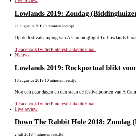
Live review
Lowlands 2019: Zondag (Biddinghuizen
21 augustus 2019
8 minuten leestijd
Op de festivalcamping van A Campingflight To Lowlands Para
0
Facebook
Twitter
Pinterest
Linkedin
Email
Nieuws
Lowlands 2019: Rockportaal blikt voor
13 augustus 2019
10 minuten leestijd
Nog een paar dagen en dan staan de festivalpoorten van A Ca
0
Facebook
Twitter
Pinterest
Linkedin
Email
Live review
Down The Rabbit Hole 2018: Zondag (
2 juli 2018
4 minuten leestijd