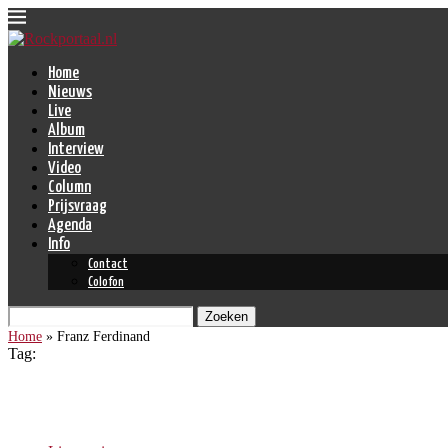
Home
Nieuws
Live
Album
Interview
Video
Column
Prijsvraag
Agenda
Info
Contact
Colofon
Zoeken
Home
»
Franz Ferdinand
Tag:
Franz Ferdinand