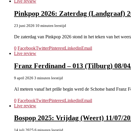
Live review
Pinkpop 2026: Zaterdag (Landgraaf) 2
23 juni 2026
10 minuten leestijd
De zaterdag van Pinkpop 2026 stond in het teken van het weer
0
Facebook
Twitter
Pinterest
Linkedin
Email
Live review
Franz Ferdinand – 013 (Tilburg) 08/04
9 april 2026
3 minuten leestijd
Al meteen vanaf het prille begin werd de Schotse band Franz 
0
Facebook
Twitter
Pinterest
Linkedin
Email
Live review
Bospop 2025: Vrijdag (Weert) 11/07/2
14 juli 2025
6 minuten leestijd