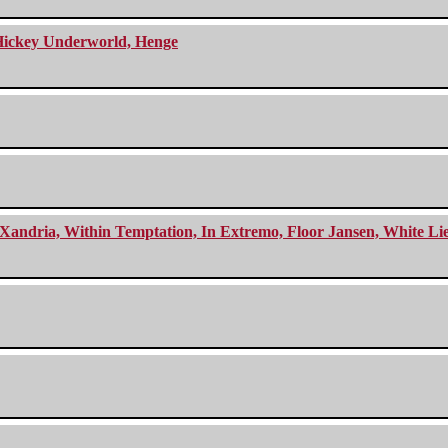
e Hickey Underworld, Henge
Xandria, Within Temptation, In Extremo, Floor Jansen, White Li