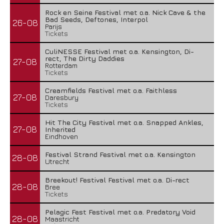
Rock en Seine Festival met o.a. Nick Cave & the
Bad Seeds, Deftones, Interpol
26-08
Parijs
Tickets
CuliNESSE Festival met o.a. Kensington, Di-
rect, The Dirty Daddies
27-08
Rotterdam
Tickets
Creamfields Festival met o.a. Faithless
27-08
Daresbury
Tickets
Hit The City Festival met o.a. Snapped Ankles,
27-08
Inherited
Eindhoven
Festival Strand Festival met o.a. Kensington
28-08
Utrecht
Breekout! Festival Festival met o.a. Di-rect
28-08
Bree
Tickets
Pelagic Fest Festival met o.a. Predatory Void
28-08
Maastricht