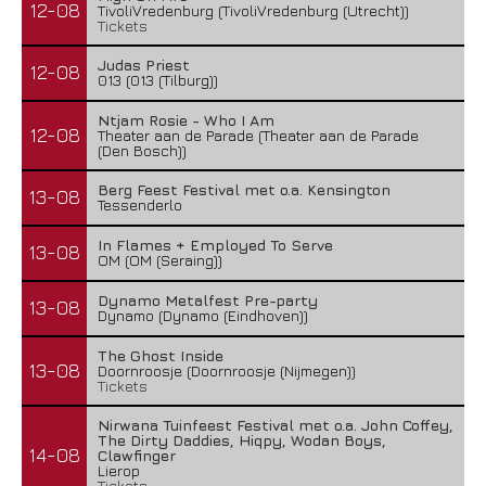
12-08
TivoliVredenburg (TivoliVredenburg (Utrecht))
Tickets
Judas Priest
12-08
013 (013 (Tilburg))
Ntjam Rosie - Who I Am
12-08
Theater aan de Parade (Theater aan de Parade
(Den Bosch))
Berg Feest Festival met o.a. Kensington
13-08
Tessenderlo
In Flames + Employed To Serve
13-08
OM (OM (Seraing))
Dynamo Metalfest Pre-party
13-08
Dynamo (Dynamo (Eindhoven))
The Ghost Inside
13-08
Doornroosje (Doornroosje (Nijmegen))
Tickets
Nirwana Tuinfeest Festival met o.a. John Coffey,
The Dirty Daddies, Hiqpy, Wodan Boys,
14-08
Clawfinger
Lierop
Tickets