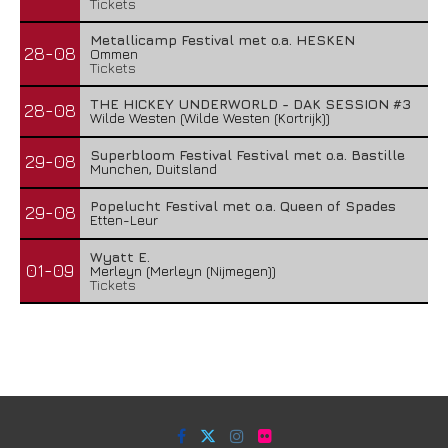
Tickets
Metallicamp Festival met o.a. HESKEN
28-08
Ommen
Tickets
THE HICKEY UNDERWORLD - DAK SESSION #3
28-08
Wilde Westen (Wilde Westen (Kortrijk))
Superbloom Festival Festival met o.a. Bastille
29-08
Munchen, Duitsland
Popelucht Festival met o.a. Queen of Spades
29-08
Etten-Leur
Wyatt E.
01-09
Merleyn (Merleyn (Nijmegen))
Tickets