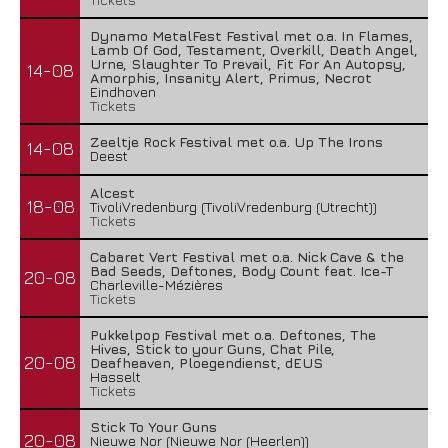
Dynamo MetalFest Festival met o.a. In Flames,
Lamb Of God, Testament, Overkill, Death Angel,
Urne, Slaughter To Prevail, Fit For An Autopsy,
14-08
Amorphis, Insanity Alert, Primus, Necrot
Eindhoven
Tickets
Zeeltje Rock Festival met o.a. Up The Irons
14-08
Deest
Alcest
18-08
TivoliVredenburg (TivoliVredenburg (Utrecht))
Tickets
Cabaret Vert Festival met o.a. Nick Cave & the
Bad Seeds, Deftones, Body Count feat. Ice-T
20-08
Charleville-Mézières
Tickets
Pukkelpop Festival met o.a. Deftones, The
Hives, Stick to your Guns, Chat Pile,
20-08
Deafheaven, Ploegendienst, dEUS
Hasselt
Tickets
Stick To Your Guns
20-08
Nieuwe Nor (Nieuwe Nor (Heerlen))