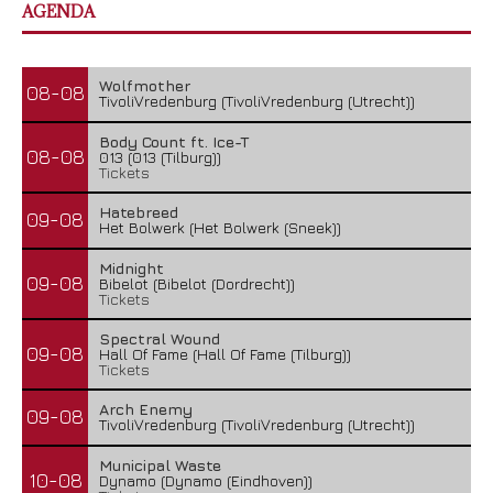
AGENDA
Wolfmother
08-08
TivoliVredenburg (TivoliVredenburg (Utrecht))
Body Count ft. Ice-T
08-08
013 (013 (Tilburg))
Tickets
Hatebreed
09-08
Het Bolwerk (Het Bolwerk (Sneek))
Midnight
09-08
Bibelot (Bibelot (Dordrecht))
Tickets
Spectral Wound
09-08
Hall Of Fame (Hall Of Fame (Tilburg))
Tickets
Arch Enemy
09-08
TivoliVredenburg (TivoliVredenburg (Utrecht))
Municipal Waste
10-08
Dynamo (Dynamo (Eindhoven))