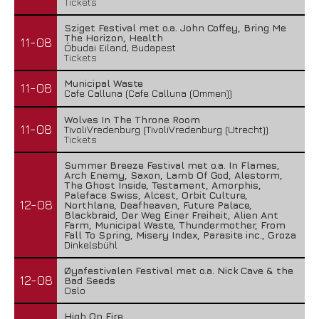
Tickets
Sziget Festival met o.a. John Coffey, Bring Me
The Horizon, Health
11-08
Óbudai Eiland, Budapest
Tickets
Municipal Waste
11-08
Cafe Calluna (Cafe Calluna (Ommen))
Wolves In The Throne Room
11-08
TivoliVredenburg (TivoliVredenburg (Utrecht))
Tickets
Summer Breeze Festival met o.a. In Flames,
Arch Enemy, Saxon, Lamb Of God, Alestorm,
The Ghost Inside, Testament, Amorphis,
Paleface Swiss, Alcest, Orbit Culture,
12-08
Northlane, Deafheaven, Future Palace,
Blackbraid, Der Weg Einer Freiheit, Alien Ant
Farm, Municipal Waste, Thundermother, From
Fall To Spring, Misery Index, Parasite inc., Groza
Dinkelsbühl
Øyafestivalen Festival met o.a. Nick Cave & the
12-08
Bad Seeds
Oslo
High On Fire