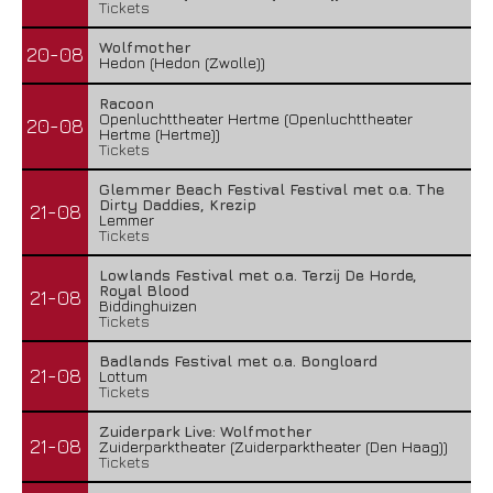
Tickets
Wolfmother
20-08
Hedon (Hedon (Zwolle))
Racoon
Openluchttheater Hertme (Openluchttheater
20-08
Hertme (Hertme))
Tickets
Glemmer Beach Festival Festival met o.a. The
Dirty Daddies, Krezip
21-08
Lemmer
Tickets
Lowlands Festival met o.a. Terzij De Horde,
Royal Blood
21-08
Biddinghuizen
Tickets
Badlands Festival met o.a. Bongloard
21-08
Lottum
Tickets
Zuiderpark Live: Wolfmother
21-08
Zuiderparktheater (Zuiderparktheater (Den Haag))
Tickets