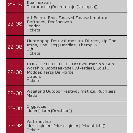
Deafheaven
21-08
Doornroosje (Doornroosje (Nijmegen))
All Points East Festival Festival met o.a.
Deftones, Deafheaven
22-08
London
Tickets
Huntenpop Festival met o.a. Di-rect, Up The
Irons, The Dirty Daddies, Therapy?
22-08
Ulft
Tickets
DUISTER COLLECTIEF Festival met o.a. Sun
Worship, Doodseskader, Alkerdeel, Ggu:ll,
22-08
Modder, Terzij De Horde
Utrecht
Tickets
Waailand Outdoor Festival met o.a. Ruthless
22-08
Made
Cryptosis
22-08
Iduna (Iduna (Drachten))
Wolfmother
22-08
Muziekgieterij (Muziekgieterij (Maastricht))
Tickets