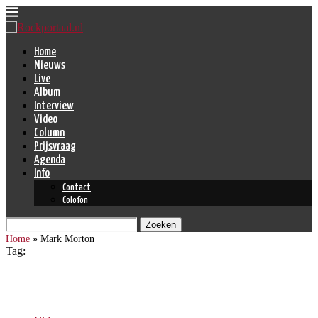
Home
Nieuws
Live
Album
Interview
Video
Column
Prijsvraag
Agenda
Info
Contact
Colofon
Zoeken
Home
»
Mark Morton
Tag:
Mark Morton