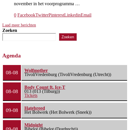
november in het voorprogramma …
0
Facebook
Twitter
Pinterest
Linkedin
Email
Laad meer berichten
Zoeken
Zoeken
Agenda
Wolfmother
08-08
TivoliVredenburg (TivoliVredenburg (Utrecht))
Body Count ft. Ice-T
08-08
013 (013 (Tilburg))
Tickets
Hatebreed
09-08
Het Bolwerk (Het Bolwerk (Sneek))
Midnight
09-08
Bibelot (Bibelot (Dordrecht))