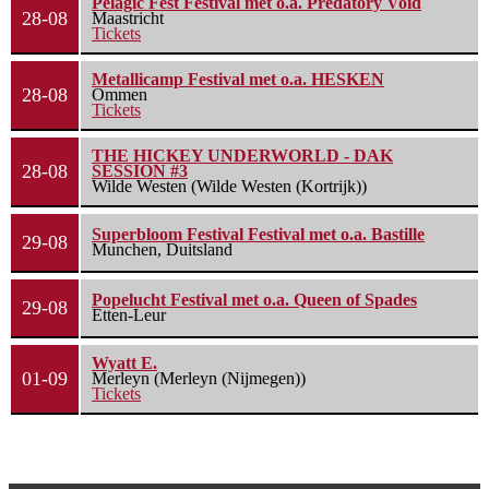
Pelagic Fest Festival met o.a. Predatory Void
28-08
Maastricht
Tickets
Metallicamp Festival met o.a. HESKEN
28-08
Ommen
Tickets
THE HICKEY UNDERWORLD - DAK
28-08
SESSION #3
Wilde Westen (Wilde Westen (Kortrijk))
Superbloom Festival Festival met o.a. Bastille
29-08
Munchen, Duitsland
Popelucht Festival met o.a. Queen of Spades
29-08
Etten-Leur
Wyatt E.
01-09
Merleyn (Merleyn (Nijmegen))
Tickets