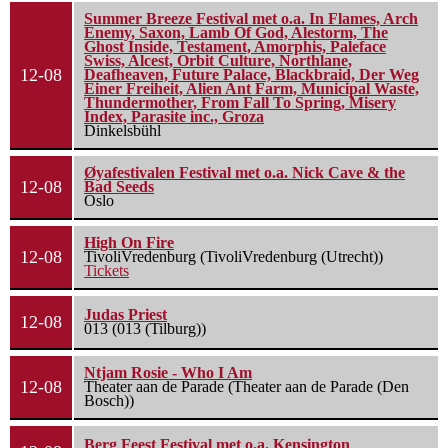
Summer Breeze Festival met o.a. In Flames, Arch
Enemy, Saxon, Lamb Of God, Alestorm, The
Ghost Inside, Testament, Amorphis, Paleface
Swiss, Alcest, Orbit Culture, Northlane,
12-08
Deafheaven, Future Palace, Blackbraid, Der Weg
Einer Freiheit, Alien Ant Farm, Municipal Waste,
Thundermother, From Fall To Spring, Misery
Index, Parasite inc., Groza
Dinkelsbühl
Øyafestivalen Festival met o.a. Nick Cave & the
12-08
Bad Seeds
Oslo
High On Fire
12-08
TivoliVredenburg (TivoliVredenburg (Utrecht))
Tickets
Judas Priest
12-08
013 (013 (Tilburg))
Ntjam Rosie - Who I Am
12-08
Theater aan de Parade (Theater aan de Parade (Den
Bosch))
Berg Feest Festival met o.a. Kensington