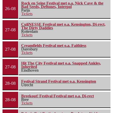
Rock en Seine Festival met o.a. Nick Cave & the
Bad Seeds, Deftones, Interpol
26-08
Parijs
Tickets
CuliNESSE Festival met o.a. Kensington, Di-rect,
The Dirty Daddies
27-08
Rotterdam
Tickets
Creamfields Festival met o.a. Faithless
27-08
Daresbury
Tickets
Hit The City Festival met o.a. Snapped Ankles,
27-08
Inherited
Eindhoven
Festival Strand Festival met o.a. Kensington
28-08
Utrecht
Breekout! Festival Festival met o.a. Di-rect
28-08
Bree
Tickets