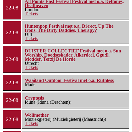
All Points East Festival Festival met o.a. Deftones,
Deafheaven
22-08
London
Tickets
Huntenpop Festival met o.a. Di-rect, Up The
Irons, The Dirty Daddies, Therapy?
22-08
Ulft
Tickets
DUISTER COLLECTIEF Festival met o.a. Sun
Worship, Doodseskader, Alkerdeel, Ggu:ll,
22-08
Modder, Terzij De Horde
Utrecht
Tickets
Waailand Outdoor Festival met o.a. Ruthless
22-08
Made
Cryptosis
22-08
Iduna (Iduna (Drachten))
Wolfmother
22-08
Muziekgieterij (Muziekgieterij (Maastricht))
Tickets