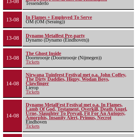
13-08
Tessenderlo
In Flames + Employed To Serve
13-08
OM (OM (Seraing))
Dynamo Metalfest Pre-party
13-08
Dynamo (Dynamo (Eindhoven))
The Ghost Inside
13-08
Doornroosje (Doornroosje (Nijmegen))
Tickets
Nirwana Tuinfeest Festival met o.a. John Coffey,
The Dirty Daddies, Hiqpy, Wodan Boys,
14-08
Clawfinger
Lierop
Tickets
Dynamo MetalFest Festival met o.a. In Flames,
Lamb Of God, Testament, Overkill, Death Angel,
Urne, Slaughter To Prevail, Fit For An Autopsy,
14-08
Amorphis, Insanity Alert, Primus, Necrot
Eindhoven
Tickets