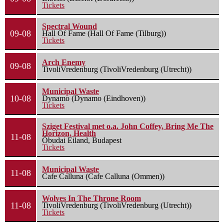
Tickets
Spectral Wound
09-08
Hall Of Fame (Hall Of Fame (Tilburg))
Tickets
Arch Enemy
09-08
TivoliVredenburg (TivoliVredenburg (Utrecht))
Municipal Waste
10-08
Dynamo (Dynamo (Eindhoven))
Tickets
Sziget Festival met o.a. John Coffey, Bring Me The
Horizon, Health
11-08
Óbudai Eiland, Budapest
Tickets
Municipal Waste
11-08
Cafe Calluna (Cafe Calluna (Ommen))
Wolves In The Throne Room
11-08
TivoliVredenburg (TivoliVredenburg (Utrecht))
Tickets