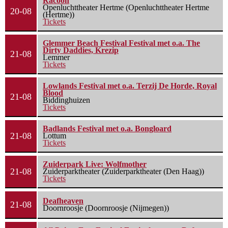
Racoon
Openluchttheater Hertme (Openluchttheater Hertme
20-08
(Hertme))
Tickets
Glemmer Beach Festival Festival met o.a. The
Dirty Daddies, Krezip
21-08
Lemmer
Tickets
Lowlands Festival met o.a. Terzij De Horde, Royal
Blood
21-08
Biddinghuizen
Tickets
Badlands Festival met o.a. Bongloard
21-08
Lottum
Tickets
Zuiderpark Live: Wolfmother
21-08
Zuiderparktheater (Zuiderparktheater (Den Haag))
Tickets
Deafheaven
21-08
Doornroosje (Doornroosje (Nijmegen))