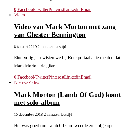
0
Facebook
Twitter
Pinterest
Linkedin
Email
Video
Video van Mark Morton met zang
van Chester Bennington
8 januari 2019
2 minuten leestijd
Eind vorig jaar wisten we bij Rockportaal al te melden dat
Mark Morton, de gitarist …
0
Facebook
Twitter
Pinterest
Linkedin
Email
Nieuws
Video
Mark Morton (Lamb Of God) komt
met solo-album
15 december 2018
2 minuten leestijd
Het was goed om Lamb Of God weer te zien afgelopen