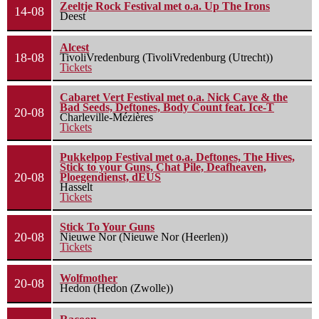
Zeeltje Rock Festival met o.a. Up The Irons
14-08
Deest
Alcest
18-08
TivoliVredenburg (TivoliVredenburg (Utrecht))
Tickets
Cabaret Vert Festival met o.a. Nick Cave & the
Bad Seeds, Deftones, Body Count feat. Ice-T
20-08
Charleville-Mézières
Tickets
Pukkelpop Festival met o.a. Deftones, The Hives,
Stick to your Guns, Chat Pile, Deafheaven,
20-08
Ploegendienst, dEUS
Hasselt
Tickets
Stick To Your Guns
20-08
Nieuwe Nor (Nieuwe Nor (Heerlen))
Tickets
Wolfmother
20-08
Hedon (Hedon (Zwolle))