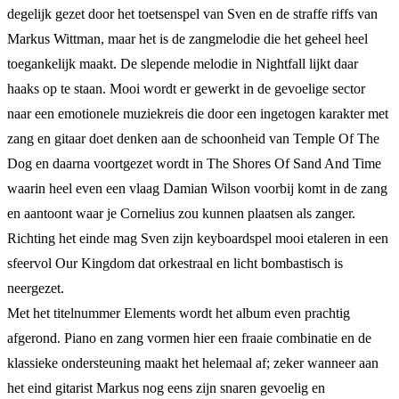
degelijk gezet door het toetsenspel van Sven en de straffe riffs van
Markus Wittman, maar het is de zangmelodie die het geheel heel
toegankelijk maakt. De slepende melodie in Nightfall lijkt daar
haaks op te staan. Mooi wordt er gewerkt in de gevoelige sector
naar een emotionele muziekreis die door een ingetogen karakter met
zang en gitaar doet denken aan de schoonheid van Temple Of The
Dog en daarna voortgezet wordt in The Shores Of Sand And Time
waarin heel even een vlaag Damian Wilson voorbij komt in de zang
en aantoont waar je Cornelius zou kunnen plaatsen als zanger.
Richting het einde mag Sven zijn keyboardspel mooi etaleren in een
sfeervol Our Kingdom dat orkestraal en licht bombastisch is
neergezet.
Met het titelnummer Elements wordt het album even prachtig
afgerond. Piano en zang vormen hier een fraaie combinatie en de
klassieke ondersteuning maakt het helemaal af; zeker wanneer aan
het eind gitarist Markus nog eens zijn snaren gevoelig en