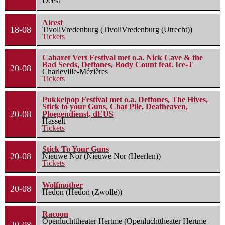
Deest
Alcest
18-08
TivoliVredenburg (TivoliVredenburg (Utrecht))
Tickets
Cabaret Vert Festival met o.a. Nick Cave & the
Bad Seeds, Deftones, Body Count feat. Ice-T
20-08
Charleville-Mézières
Tickets
Pukkelpop Festival met o.a. Deftones, The Hives,
Stick to your Guns, Chat Pile, Deafheaven,
20-08
Ploegendienst, dEUS
Hasselt
Tickets
Stick To Your Guns
20-08
Nieuwe Nor (Nieuwe Nor (Heerlen))
Tickets
Wolfmother
20-08
Hedon (Hedon (Zwolle))
Racoon
Openluchttheater Hertme (Openluchttheater Hertme