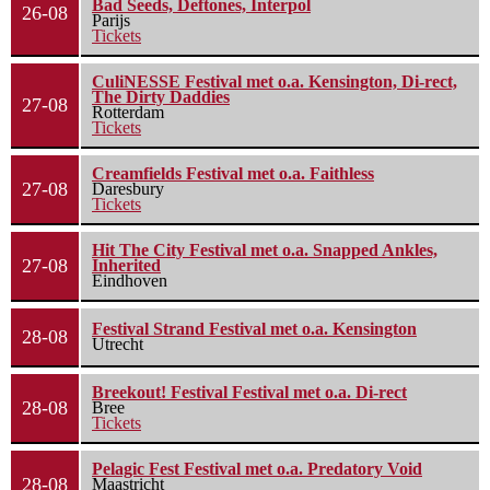
Bad Seeds, Deftones, Interpol
26-08
Parijs
Tickets
CuliNESSE Festival met o.a. Kensington, Di-rect,
The Dirty Daddies
27-08
Rotterdam
Tickets
Creamfields Festival met o.a. Faithless
27-08
Daresbury
Tickets
Hit The City Festival met o.a. Snapped Ankles,
27-08
Inherited
Eindhoven
Festival Strand Festival met o.a. Kensington
28-08
Utrecht
Breekout! Festival Festival met o.a. Di-rect
28-08
Bree
Tickets
Pelagic Fest Festival met o.a. Predatory Void
28-08
Maastricht