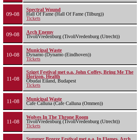
Spectral Wound
09-08
Hall Of Fame (Hall Of Fame (Tilburg))
Tickets
Arch Enemy
09-08
TivoliVredenburg (TivoliVredenburg (Utrecht))
Municipal Waste
10-08
Dynamo (Dynamo (Eindhoven))
Tickets
Sziget Festival met o.a. John Coffey, Bring Me The
Horizon, Health
11-08
Óbudai Eiland, Budapest
Tickets
Municipal Waste
11-08
Cafe Calluna (Cafe Calluna (Ommen))
Wolves In The Throne Room
11-08
TivoliVredenburg (TivoliVredenburg (Utrecht))
Tickets
Summer Breeze Festival met o.a. In Flames, Arch