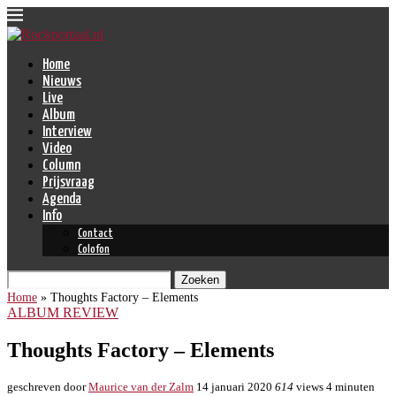
Home
Nieuws
Live
Album
Interview
Video
Column
Prijsvraag
Agenda
Info
Contact
Colofon
Zoeken
Home
»
Thoughts Factory – Elements
ALBUM REVIEW
Thoughts Factory – Elements
geschreven door
Maurice van der Zalm
14 januari 2020
614
views
4 minuten