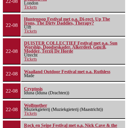
22-08
London
Tickets
Huntenpop Festival met o.a. Di-rect, Up The
Irons, The Dirty Daddies, Therapy?
22-08
Ulft
Tickets
DUISTER COLLECTIEF Festival met o.a. Sun
Worship, Doodseskader, Alkerdeel, Ggu:ll,
22-08
Modder, Terzij De Horde
Utrecht
Tickets
Waailand Outdoor Festival met o.a. Ruthless
22-08
Made
Cryptosis
22-08
Iduna (Iduna (Drachten))
Wolfmother
22-08
Muziekgieterij (Muziekgieterij (Maastricht))
Tickets
Rock en Seine Festival met o.a. Nick Cave & the