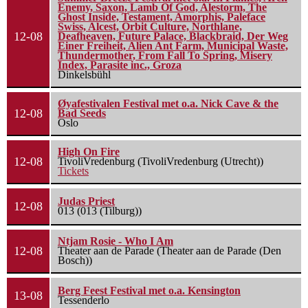
Enemy, Saxon, Lamb Of God, Alestorm, The
Ghost Inside, Testament, Amorphis, Paleface
Swiss, Alcest, Orbit Culture, Northlane,
12-08
Deafheaven, Future Palace, Blackbraid, Der Weg
Einer Freiheit, Alien Ant Farm, Municipal Waste,
Thundermother, From Fall To Spring, Misery
Index, Parasite inc., Groza
Dinkelsbühl
Øyafestivalen Festival met o.a. Nick Cave & the
12-08
Bad Seeds
Oslo
High On Fire
12-08
TivoliVredenburg (TivoliVredenburg (Utrecht))
Tickets
Judas Priest
12-08
013 (013 (Tilburg))
Ntjam Rosie - Who I Am
12-08
Theater aan de Parade (Theater aan de Parade (Den
Bosch))
Berg Feest Festival met o.a. Kensington
13-08
Tessenderlo