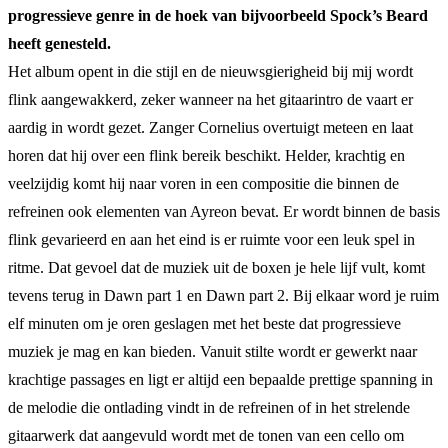
progressieve genre in de hoek van bijvoorbeeld Spock’s Beard
heeft genesteld.
Het album opent in die stijl en de nieuwsgierigheid bij mij wordt
flink aangewakkerd, zeker wanneer na het gitaarintro de vaart er
aardig in wordt gezet. Zanger Cornelius overtuigt meteen en laat
horen dat hij over een flink bereik beschikt. Helder, krachtig en
veelzijdig komt hij naar voren in een compositie die binnen de
refreinen ook elementen van Ayreon bevat. Er wordt binnen de basis
flink gevarieerd en aan het eind is er ruimte voor een leuk spel in
ritme. Dat gevoel dat de muziek uit de boxen je hele lijf vult, komt
tevens terug in Dawn part 1 en Dawn part 2. Bij elkaar word je ruim
elf minuten om je oren geslagen met het beste dat progressieve
muziek je mag en kan bieden. Vanuit stilte wordt er gewerkt naar
krachtige passages en ligt er altijd een bepaalde prettige spanning in
de melodie die ontlading vindt in de refreinen of in het strelende
gitaarwerk dat aangevuld wordt met de tonen van een cello om