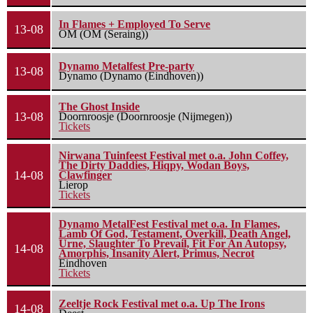
In Flames + Employed To Serve
13-08
OM (OM (Seraing))
Dynamo Metalfest Pre-party
13-08
Dynamo (Dynamo (Eindhoven))
The Ghost Inside
13-08
Doornroosje (Doornroosje (Nijmegen))
Tickets
Nirwana Tuinfeest Festival met o.a. John Coffey,
The Dirty Daddies, Hiqpy, Wodan Boys,
14-08
Clawfinger
Lierop
Tickets
Dynamo MetalFest Festival met o.a. In Flames,
Lamb Of God, Testament, Overkill, Death Angel,
Urne, Slaughter To Prevail, Fit For An Autopsy,
14-08
Amorphis, Insanity Alert, Primus, Necrot
Eindhoven
Tickets
Zeeltje Rock Festival met o.a. Up The Irons
14-08