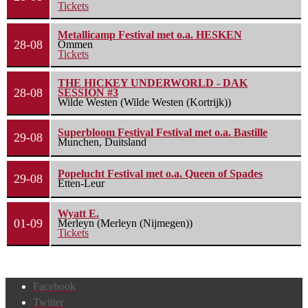
Tickets
Metallicamp Festival met o.a. HESKEN
28-08
Ommen
Tickets
THE HICKEY UNDERWORLD - DAK
28-08
SESSION #3
Wilde Westen (Wilde Westen (Kortrijk))
Superbloom Festival Festival met o.a. Bastille
29-08
Munchen, Duitsland
Popelucht Festival met o.a. Queen of Spades
29-08
Etten-Leur
Wyatt E.
01-09
Merleyn (Merleyn (Nijmegen))
Tickets
Facebook
Twitter