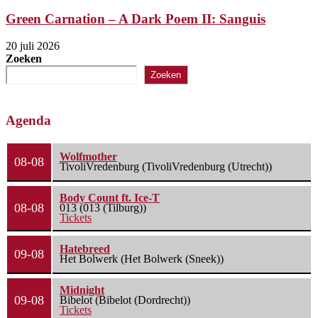
Green Carnation – A Dark Poem II: Sanguis
20 juli 2026
Zoeken
Zoeken
Agenda
Wolfmother
08-08
TivoliVredenburg (TivoliVredenburg (Utrecht))
Body Count ft. Ice-T
08-08
013 (013 (Tilburg))
Tickets
Hatebreed
09-08
Het Bolwerk (Het Bolwerk (Sneek))
Midnight
09-08
Bibelot (Bibelot (Dordrecht))
Tickets