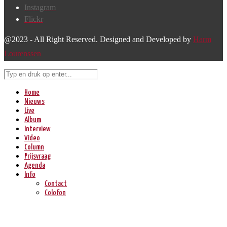
Instagram
Flickr
@2023 - All Right Reserved. Designed and Developed by
Harm
Lourenssen
Home
Nieuws
Live
Album
Interview
Video
Column
Prijsvraag
Agenda
Info
Contact
Colofon