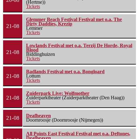
20-08
(Hertme))
Tickets
Glemmer Beach Festival Festival met o.a. The
Dirty Daddies, Krezip
21-08
Lemmer
Tickets
Lowlands Festival met o.a. Terzij De Horde, Royal
Blood
21-08
Biddinghuizen
Tickets
Badlands Festival met o.a. Bongloard
21-08
Lottum
Tickets
Zuiderpark Live: Wolfmother
21-08
Zuiderparktheater (Zuiderparktheater (Den Haag))
Tickets
Deafheaven
21-08
Doornroosje (Doornroosje (Nijmegen))
All Points East Festival Festival met o.a. Deftones,
Deafheaven