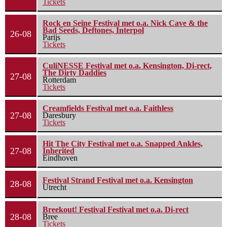
Tickets
Rock en Seine Festival met o.a. Nick Cave & the
Bad Seeds, Deftones, Interpol
26-08
Parijs
Tickets
CuliNESSE Festival met o.a. Kensington, Di-rect,
The Dirty Daddies
27-08
Rotterdam
Tickets
Creamfields Festival met o.a. Faithless
27-08
Daresbury
Tickets
Hit The City Festival met o.a. Snapped Ankles,
27-08
Inherited
Eindhoven
Festival Strand Festival met o.a. Kensington
28-08
Utrecht
Breekout! Festival Festival met o.a. Di-rect
28-08
Bree
Tickets