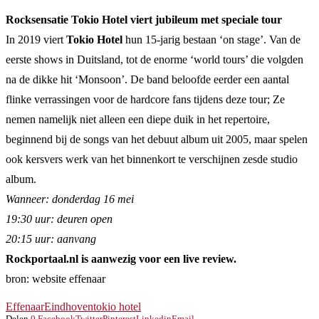
Rocksensatie Tokio Hotel viert jubileum met speciale tour
In 2019 viert
Tokio Hotel
hun 15-jarig bestaan ‘on stage’. Van de
eerste shows in Duitsland, tot de enorme ‘world tours’ die volgden
na de dikke hit ‘Monsoon’. De band beloofde eerder een aantal
flinke verrassingen voor de hardcore fans tijdens deze tour; Ze
nemen namelijk niet alleen een diepe duik in het repertoire,
beginnend bij de songs van het debuut album uit 2005, maar spelen
ook kersvers werk van het binnenkort te verschijnen zesde studio
album.
Wanneer: donderdag 16 mei
19:30 uur: deuren open
20:15 uur: aanvang
Rockportaal.nl is aanwezig voor een live review.
bron: website effenaar
Effenaar
Eindhoven
tokio hotel
Delen
0
Facebook
Twitter
Pinterest
Linkedin
Email