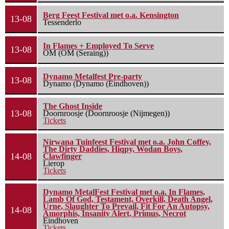
Berg Feest Festival met o.a. Kensington
13-08
Tessenderlo
In Flames + Employed To Serve
13-08
OM (OM (Seraing))
Dynamo Metalfest Pre-party
13-08
Dynamo (Dynamo (Eindhoven))
The Ghost Inside
13-08
Doornroosje (Doornroosje (Nijmegen))
Tickets
Nirwana Tuinfeest Festival met o.a. John Coffey,
The Dirty Daddies, Hiqpy, Wodan Boys,
14-08
Clawfinger
Lierop
Tickets
Dynamo MetalFest Festival met o.a. In Flames,
Lamb Of God, Testament, Overkill, Death Angel,
Urne, Slaughter To Prevail, Fit For An Autopsy,
14-08
Amorphis, Insanity Alert, Primus, Necrot
Eindhoven
Tickets