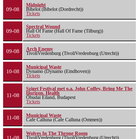
Midnight
09-08
Bibelot (Bibelot (Dordrecht))
Tickets
Spectral Wound
09-08
Hall Of Fame (Hall Of Fame (Tilburg))
Tickets
Arch Enemy
09-08
TivoliVredenburg (TivoliVredenburg (Utrecht))
Municipal Waste
10-08
Dynamo (Dynamo (Eindhoven))
Tickets
Sziget Festival met o.a. John Coffey, Bring Me The
Horizon, Health
11-08
Óbudai Eiland, Budapest
Tickets
Municipal Waste
11-08
Cafe Calluna (Cafe Calluna (Ommen))
Wolves In The Throne Room
11-08
TivoliVredenburg (TivoliVredenburg (Utrecht))