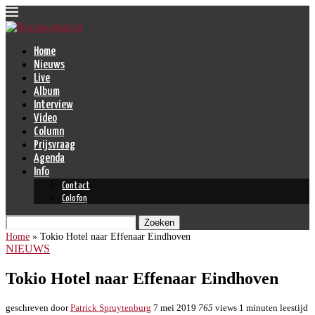
Home
Nieuws
Live
Album
Interview
Video
Column
Prijsvraag
Agenda
Info
Contact
Colofon
Zoeken
Home
»
Tokio Hotel naar Effenaar Eindhoven
NIEUWS
Tokio Hotel naar Effenaar Eindhoven
geschreven door
Patrick Spruytenburg
7 mei 2019
765
views
1 minuten leestijd