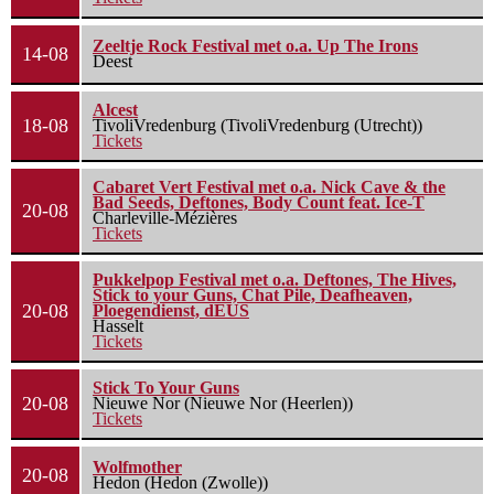
Zeeltje Rock Festival met o.a. Up The Irons
14-08
Deest
Alcest
18-08
TivoliVredenburg (TivoliVredenburg (Utrecht))
Tickets
Cabaret Vert Festival met o.a. Nick Cave & the
Bad Seeds, Deftones, Body Count feat. Ice-T
20-08
Charleville-Mézières
Tickets
Pukkelpop Festival met o.a. Deftones, The Hives,
Stick to your Guns, Chat Pile, Deafheaven,
20-08
Ploegendienst, dEUS
Hasselt
Tickets
Stick To Your Guns
20-08
Nieuwe Nor (Nieuwe Nor (Heerlen))
Tickets
Wolfmother
20-08
Hedon (Hedon (Zwolle))