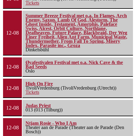
Tickets
Summer Breeze Festival met o.a. In Flames, Arch
Enemy, Saxon, Lamb Of God, Alestorm, The
Ghost Inside, Testament, Amorphis, Paleface
Swiss, Alcest, Orbit Culture, Northlane,
12-08
Deafheaven, Future Palace, Blackbraid, Der Weg
Einer Freiheit, Alien Ant Farm, Municipal Waste,
Thundermother, From Fall To Spring, Misery
Index, Parasite inc., Groza
Dinkelsbühl
Øyafestivalen Festival met o.a. Nick Cave & the
12-08
Bad Seeds
Oslo
High On Fire
12-08
TivoliVredenburg (TivoliVredenburg (Utrecht))
Tickets
Judas Priest
12-08
013 (013 (Tilburg))
Ntjam Rosie - Who I Am
12-08
Theater aan de Parade (Theater aan de Parade (Den
Bosch))