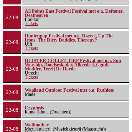
All Points East Festival Festival met o.a. Deftones,
Deafheaven
22-08
London
Tickets
Huntenpop Festival met o.a. Di-rect, Up The
Irons, The Dirty Daddies, Therapy?
22-08
Ulft
Tickets
DUISTER COLLECTIEF Festival met o.a. Sun
Worship, Doodseskader, Alkerdeel, Ggu:ll,
22-08
Modder, Terzij De Horde
Utrecht
Tickets
Waailand Outdoor Festival met o.a. Ruthless
22-08
Made
Cryptosis
22-08
Iduna (Iduna (Drachten))
Wolfmother
22-08
Muziekgieterij (Muziekgieterij (Maastricht))