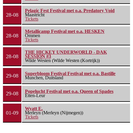
Pelagic Fest Festival met o.a. Predatory Void
28-08
Maastricht
Tickets
Metallicamp Festival met o.a. HESKEN
28-08
Ommen
Tickets
THE HICKEY UNDERWORLD - DAK
28-08
SESSION #3
Wilde Westen (Wilde Westen (Kortrijk))
Superbloom Festival Festival met o.a. Bastille
29-08
Munchen, Duitsland
Popelucht Festival met o.a. Queen of Spades
29-08
Etten-Leur
Wyatt E.
01-09
Merleyn (Merleyn (Nijmegen))
Tickets