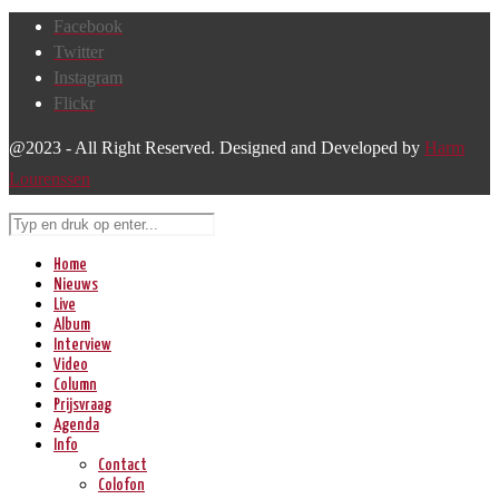
Facebook
Twitter
Instagram
Flickr
@2023 - All Right Reserved. Designed and Developed by
Harm
Lourenssen
Home
Nieuws
Live
Album
Interview
Video
Column
Prijsvraag
Agenda
Info
Contact
Colofon