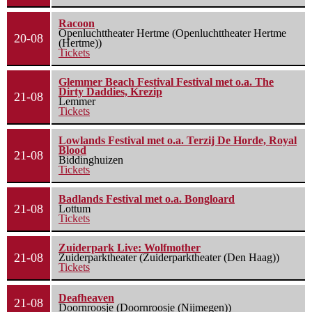
Racoon
Openluchttheater Hertme (Openluchttheater Hertme
20-08
(Hertme))
Tickets
Glemmer Beach Festival Festival met o.a. The
Dirty Daddies, Krezip
21-08
Lemmer
Tickets
Lowlands Festival met o.a. Terzij De Horde, Royal
Blood
21-08
Biddinghuizen
Tickets
Badlands Festival met o.a. Bongloard
21-08
Lottum
Tickets
Zuiderpark Live: Wolfmother
21-08
Zuiderparktheater (Zuiderparktheater (Den Haag))
Tickets
Deafheaven
21-08
Doornroosje (Doornroosje (Nijmegen))