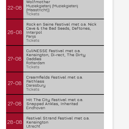
Wolfmother
Muziekgieterij (Muziekgieterij
22-08
(Maastricht))
Tickets
Rock en Seine Festival met o.a. Nick
Cave & the Bad Seeds, Deftones,
26-08
Interpol
Parijs
Tickets
CuliNESSE Festival met o.a.
Kensington, Di-rect, The Dirty
27-08
Daddies
Rotterdam
Tickets
Creamfields Festival met o.a.
Faithless
27-08
Daresbury
Tickets
Hit The City Festival met o.a.
27-08
Snapped Ankles, Inherited
Eindhoven
Festival Strand Festival met o.a.
28-08
Kensington
Utrecht