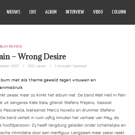
NIEUWS
LIVE
ALBUM
INTERVIEW
VIDEO
COLUMN
BUM REVIEW
Pain – Wrong Desire
ktober 2017
702
views
1 minuten leestijd
lbum met als thema geweld tegen vrouwen en
enmisbruik
.
inkt zwaar, maar zo klinkt het album niet. De band Wait Hell In Pain
t uit zangeres Kate Sale, gitarist Stefano Prejano, bassist
o Pascarella, toetsenist Marco Novello en drummer Stefano
 De band vertelt in ruim vijftig minuten het verhaal van May, de
ve hoofdpersoon. Zij heeft langdurig geleden onder lichamelijke en
sche intimidatie door een manfiguur. Langzaam maar zeker raakt