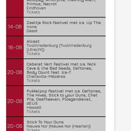
Primus, Necrot
Eindhoven
Tickets
Zeeltje Rock Festival met o.a. Up The
14-08
Irons
Deest
Alcest
TivoliVredenburg (TivoliVredenburg
18-08
(Utrecht))
Tickets
Cabaret Vert Festival met o.a. Nick
Cave & the Bad Seeds, Deftones,
20-08
Body Count feat. Ice-T
Charleville-Mézières
Tickets
Pukkelpop Festival met o.a. Deftones,
The Hives, Stick to your Guns, Chat
Pile, Deafheaven, Ploegendienst,
20-08
dEUS
Hasselt
Tickets
Stick To Your Guns
20-08
Nieuwe Nor (Nieuwe Nor (Heerlen))
Tickets