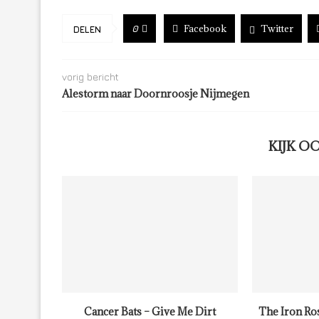
Facebook
Twitter
0
DELEN
vorig bericht
Alestorm naar Doornroosje Nijmegen
KIJK O
Cancer Bats – Give Me Dirt
The Iron Ro