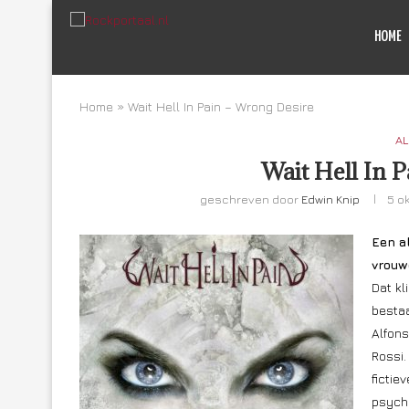
HOME
Home
»
Wait Hell In Pain – Wrong Desire
AL
Wait Hell In 
geschreven door
Edwin Knip
5 o
E
en a
vrouw
Dat kl
bestaa
Alfons
Rossi.
fictie
psychi