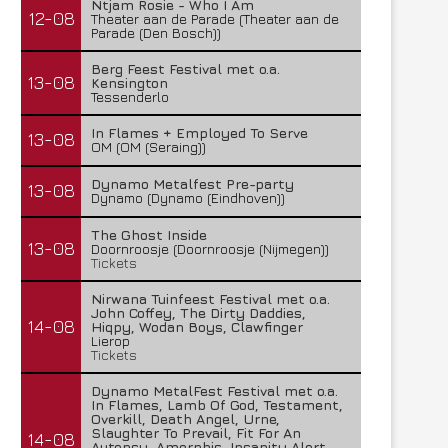
Ntjam Rosie - Who I Am
29 juli 2026
27 juli 2026
12-08
Theater aan de Parade (Theater aan de
Parade (Den Bosch))
Berg Feest Festival met o.a.
13-08
Kensington
Tessenderlo
In Flames + Employed To Serve
13-08
OM (OM (Seraing))
Dynamo Metalfest Pre-party
13-08
Dynamo (Dynamo (Eindhoven))
The Ghost Inside
13-08
Doornroosje (Doornroosje (Nijmegen))
Tickets
Nirwana Tuinfeest Festival met o.a.
John Coffey, The Dirty Daddies,
14-08
Hiqpy, Wodan Boys, Clawfinger
Lierop
Tickets
Dynamo MetalFest Festival met o.a.
In Flames, Lamb Of God, Testament,
Overkill, Death Angel, Urne,
Slaughter To Prevail, Fit For An
14-08
Autopsy, Amorphis, Insanity Alert,