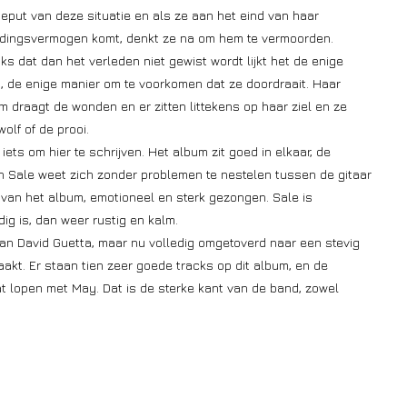
geput van deze situatie en als ze aan het eind van haar
udingsvermogen komt, denkt ze na om hem te vermoorden.
s dat dan het verleden niet gewist wordt lijkt het de enige
, de enige manier om te voorkomen dat ze doordraait. Haar
m draagt de wonden en er zitten littekens op haar ziel en ze
wolf of de prooi.
 iets om hier te schrijven. Het album zit goed in elkaar, de
n Sale weet zich zonder problemen te nestelen tussen de gitaar
t van het album, emotioneel en sterk gezongen. Sale is
ig is, dan weer rustig en kalm.
van David Guetta, maar nu volledig omgetoverd naar een stevig
kt. Er staan tien zeer goede tracks op dit album, en de
aat lopen met May. Dat is de sterke kant van de band, zowel
.