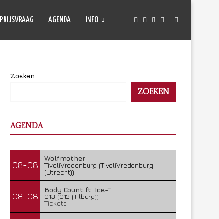
PRIJSVRAAG
AGENDA
INFO
Zoeken
ZOEKEN
AGENDA
Wolfmother
08-08
TivoliVredenburg (TivoliVredenburg
(Utrecht))
Body Count ft. Ice-T
08-08
013 (013 (Tilburg))
Tickets