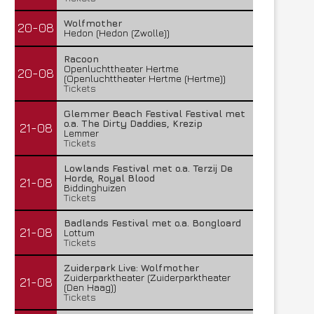
Wolfmother
20-08
Hedon (Hedon (Zwolle))
Racoon
Openluchttheater Hertme
20-08
(Openluchttheater Hertme (Hertme))
Tickets
Glemmer Beach Festival Festival met
o.a. The Dirty Daddies, Krezip
21-08
Lemmer
Tickets
Lowlands Festival met o.a. Terzij De
Horde, Royal Blood
21-08
Biddinghuizen
Tickets
Badlands Festival met o.a. Bongloard
21-08
Lottum
Tickets
Zuiderpark Live: Wolfmother
Zuiderparktheater (Zuiderparktheater
21-08
(Den Haag))
Tickets