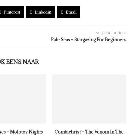
Pinterest
Linkedin
Email
volgend bericht
Pale Seas – Stargazing For Beginners
OK EENS NAAR
ses – Molotov Nights
Combichrist – The Venom In The