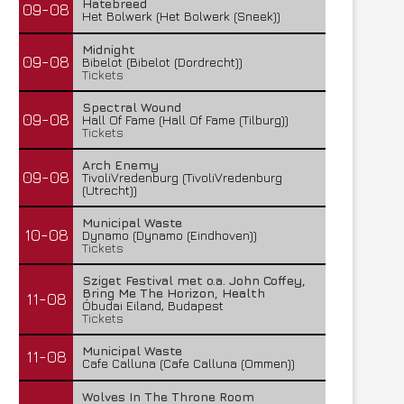
Hatebreed
09-08
Het Bolwerk (Het Bolwerk (Sneek))
Midnight
09-08
Bibelot (Bibelot (Dordrecht))
Tickets
Spectral Wound
09-08
Hall Of Fame (Hall Of Fame (Tilburg))
Tickets
Arch Enemy
09-08
TivoliVredenburg (TivoliVredenburg
(Utrecht))
Municipal Waste
10-08
Dynamo (Dynamo (Eindhoven))
Tickets
Sziget Festival met o.a. John Coffey,
Bring Me The Horizon, Health
11-08
Óbudai Eiland, Budapest
Tickets
Municipal Waste
11-08
Cafe Calluna (Cafe Calluna (Ommen))
Wolves In The Throne Room