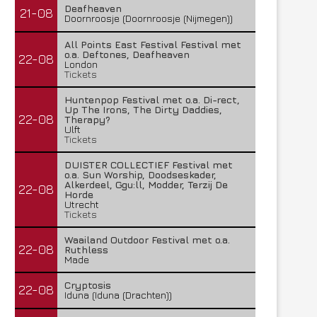
Deafheaven
21-08
Doornroosje (Doornroosje (Nijmegen))
All Points East Festival Festival met
o.a. Deftones, Deafheaven
22-08
London
Tickets
Huntenpop Festival met o.a. Di-rect,
Up The Irons, The Dirty Daddies,
22-08
Therapy?
Ulft
Tickets
DUISTER COLLECTIEF Festival met
o.a. Sun Worship, Doodseskader,
Alkerdeel, Ggu:ll, Modder, Terzij De
22-08
Horde
Utrecht
Tickets
Waailand Outdoor Festival met o.a.
22-08
Ruthless
Made
Cryptosis
22-08
Iduna (Iduna (Drachten))