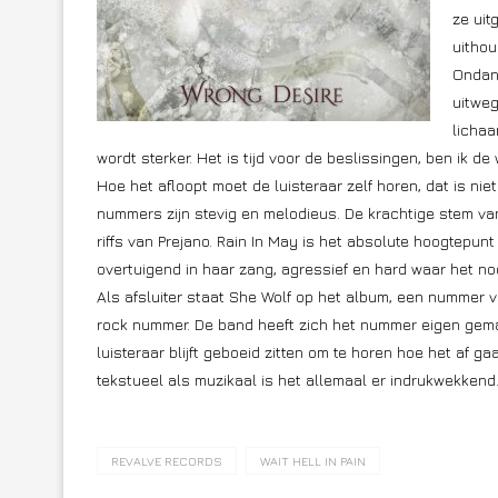
ze uit
uitho
Ondank
uitweg
lichaa
wordt sterker. Het is tijd voor de beslissingen, ben ik de 
Hoe het afloopt moet de luisteraar zelf horen, dat is niet
nummers zijn stevig en melodieus. De krachtige stem va
riffs van Prejano. Rain In May is het absolute hoogtepun
overtuigend in haar zang, agressief en hard waar het nod
Als afsluiter staat She Wolf op het album, een nummer 
rock nummer. De band heeft zich het nummer eigen gemaa
luisteraar blijft geboeid zitten om te horen hoe het af g
tekstueel als muzikaal is het allemaal er indrukwekkend
REVALVE RECORDS
WAIT HELL IN PAIN