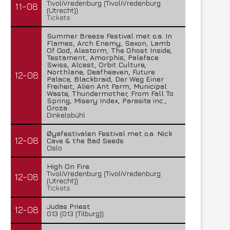
TivoliVredenburg (TivoliVredenburg
11-08
(Utrecht))
Tickets
Summer Breeze Festival met o.a. In
Flames, Arch Enemy, Saxon, Lamb
Of God, Alestorm, The Ghost Inside,
Testament, Amorphis, Paleface
Swiss, Alcest, Orbit Culture,
Northlane, Deafheaven, Future
12-08
Palace, Blackbraid, Der Weg Einer
Freiheit, Alien Ant Farm, Municipal
Waste, Thundermother, From Fall To
Spring, Misery Index, Parasite inc.,
Groza
Dinkelsbühl
Øyafestivalen Festival met o.a. Nick
12-08
Cave & the Bad Seeds
Oslo
High On Fire
TivoliVredenburg (TivoliVredenburg
12-08
(Utrecht))
Tickets
Judas Priest
12-08
013 (013 (Tilburg))
Lunatic Soul – Transition II
Boneripper – Radiant In