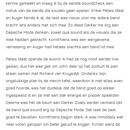
kennis gemaakt en kreeg ik bij de eerste soundcheck een
indruk van de bands die zouden gaan spelen. Enkel Palais Ideal
en Auger kende ik al, de rest was nieuw voor me. Iedere band
bracht iets anders met zich mee. Zo deed Darker me erg aan
Depeche Mode denken, zowel qua sound als de visuals die ze
mee hadden gebracht. Kornithians was een aangename
verrassing en Auger had helaas slechts een band lid mee.
Palais Ideal opende de avond. Ik had ze nog nooit eerder live
gezien, dus het was gek om John daar op het podium te zien
staan samen met Richard van Kruysdijk. Ondanks mijn
ongelukkige plek bij de merch tafel, waardoor ik niet alles even
goed hoorde, was het duidelijk dat de band goed op elkaar
ingespeeld is en ze met een bak energie en plezier speelden.
Daarna was het de beurt aan Darker. Zoals eerder vermeld lijkt
de band qua sound erg op Depeche Mode. Dat leek de zaal
goed te bevallen. Korinthians begon sterk, ik was inmiddels wat
naar voren gelopen om beter geluid te krijgen. Echter werd de