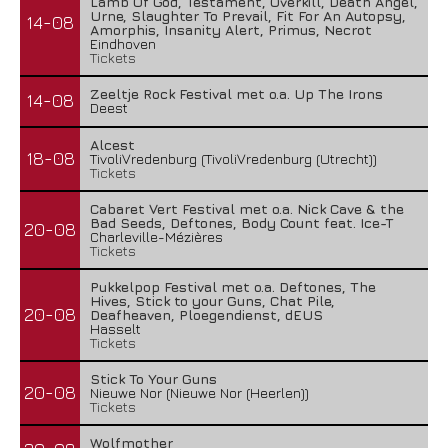
Lamb Of God, Testament, Overkill, Death Angel,
Urne, Slaughter To Prevail, Fit For An Autopsy,
14-08
Amorphis, Insanity Alert, Primus, Necrot
Eindhoven
Tickets
Zeeltje Rock Festival met o.a. Up The Irons
14-08
Deest
Alcest
18-08
TivoliVredenburg (TivoliVredenburg (Utrecht))
Tickets
Cabaret Vert Festival met o.a. Nick Cave & the
Bad Seeds, Deftones, Body Count feat. Ice-T
20-08
Charleville-Mézières
Tickets
Pukkelpop Festival met o.a. Deftones, The
Hives, Stick to your Guns, Chat Pile,
20-08
Deafheaven, Ploegendienst, dEUS
Hasselt
Tickets
Stick To Your Guns
20-08
Nieuwe Nor (Nieuwe Nor (Heerlen))
Tickets
Wolfmother