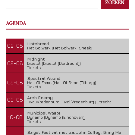
ZOEKEN
AGENDA
Hatebreed
09-08
Het Bolwerk (Het Bolwerk (Sneek))
Midnight
09-08
Bibelot (Bibelot (Dordrecht))
Tickets
Spectral Wound
09-08
Hall Of Fame (Hall Of Fame (Tilburg))
Tickets
Arch Enemy
09-08
TivoliVredenburg (TivoliVredenburg (Utrecht))
Municipal Waste
10-08
Dynamo (Dynamo (Eindhoven))
Tickets
Sziget Festival met o.a. John Coffey, Bring Me