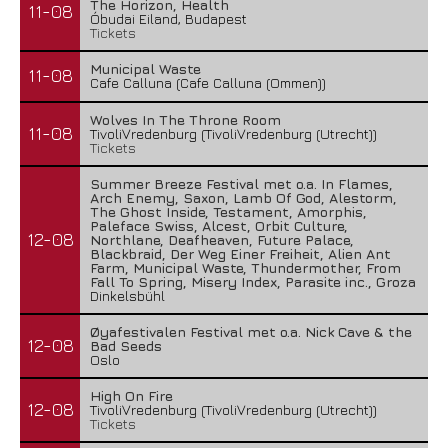
The Horizon, Health
11-08
Óbudai Eiland, Budapest
Tickets
Municipal Waste
11-08
Cafe Calluna (Cafe Calluna (Ommen))
Wolves In The Throne Room
11-08
TivoliVredenburg (TivoliVredenburg (Utrecht))
Tickets
Summer Breeze Festival met o.a. In Flames,
Arch Enemy, Saxon, Lamb Of God, Alestorm,
The Ghost Inside, Testament, Amorphis,
Paleface Swiss, Alcest, Orbit Culture,
12-08
Northlane, Deafheaven, Future Palace,
Blackbraid, Der Weg Einer Freiheit, Alien Ant
Farm, Municipal Waste, Thundermother, From
Fall To Spring, Misery Index, Parasite inc., Groza
Dinkelsbühl
Øyafestivalen Festival met o.a. Nick Cave & the
12-08
Bad Seeds
Oslo
High On Fire
12-08
TivoliVredenburg (TivoliVredenburg (Utrecht))
Tickets