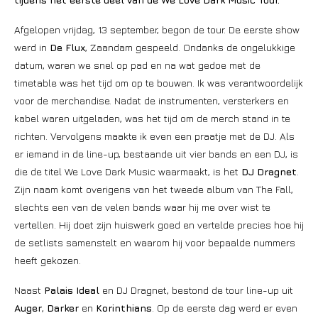
Afgelopen vrijdag, 13 september, begon de tour. De eerste show
werd in
De Flux
, Zaandam gespeeld. Ondanks de ongelukkige
datum, waren we snel op pad en na wat gedoe met de
timetable was het tijd om op te bouwen. Ik was verantwoordelijk
voor de merchandise. Nadat de instrumenten, versterkers en
kabel waren uitgeladen, was het tijd om de merch stand in te
richten. Vervolgens maakte ik even een praatje met de DJ. Als
er iemand in de line-up, bestaande uit vier bands en een DJ, is
die de titel We Love Dark Music waarmaakt, is het
DJ Dragnet
.
Zijn naam komt overigens van het tweede album van The Fall,
slechts een van de velen bands waar hij me over wist te
vertellen. Hij doet zijn huiswerk goed en vertelde precies hoe hij
de setlists samenstelt en waarom hij voor bepaalde nummers
heeft gekozen.
Naast
Palais Ideal
en DJ Dragnet, bestond de tour line-up uit
Auger
,
Darker
en
Korinthians
. Op de eerste dag werd er even