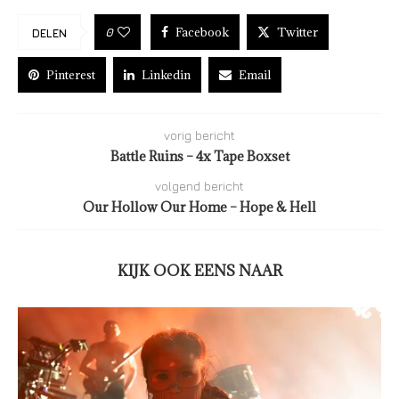
Facebook
Twitter
0
DELEN
Pinterest
Linkedin
Email
vorig bericht
Battle Ruins – 4x Tape Boxset
volgend bericht
Our Hollow Our Home – Hope & Hell
KIJK OOK EENS NAAR