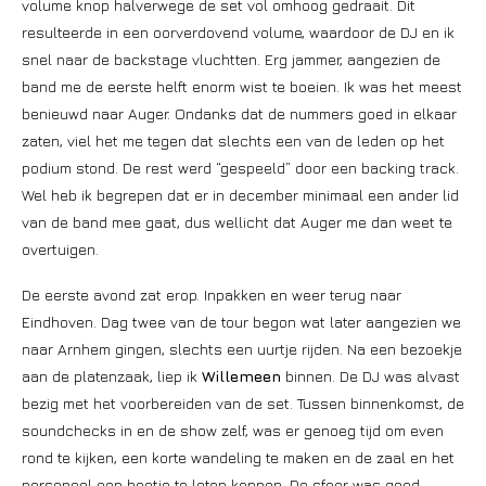
volume knop halverwege de set vol omhoog gedraait. Dit
resulteerde in een oorverdovend volume, waardoor de DJ en ik
snel naar de backstage vluchtten. Erg jammer, aangezien de
band me de eerste helft enorm wist te boeien. Ik was het meest
benieuwd naar Auger. Ondanks dat de nummers goed in elkaar
zaten, viel het me tegen dat slechts een van de leden op het
podium stond. De rest werd “gespeeld” door een backing track.
Wel heb ik begrepen dat er in december minimaal een ander lid
van de band mee gaat, dus wellicht dat Auger me dan weet te
overtuigen.
De eerste avond zat erop. Inpakken en weer terug naar
Eindhoven. Dag twee van de tour begon wat later aangezien we
naar Arnhem gingen, slechts een uurtje rijden. Na een bezoekje
aan de platenzaak, liep ik
Willemeen
binnen. De DJ was alvast
bezig met het voorbereiden van de set. Tussen binnenkomst, de
soundchecks in en de show zelf, was er genoeg tijd om even
rond te kijken, een korte wandeling te maken en de zaal en het
personeel een beetje te leten kennen. De sfeer was goed,