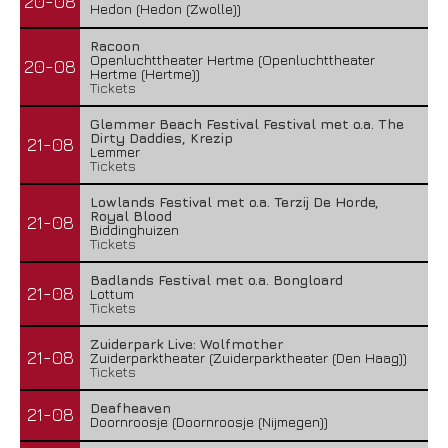
20-08
Hedon (Hedon (Zwolle))
Racoon
Openluchttheater Hertme (Openluchttheater
20-08
Hertme (Hertme))
Tickets
Glemmer Beach Festival Festival met o.a. The
Dirty Daddies, Krezip
21-08
Lemmer
Tickets
Lowlands Festival met o.a. Terzij De Horde,
Royal Blood
21-08
Biddinghuizen
Tickets
Badlands Festival met o.a. Bongloard
21-08
Lottum
Tickets
Zuiderpark Live: Wolfmother
21-08
Zuiderparktheater (Zuiderparktheater (Den Haag))
Tickets
Deafheaven
21-08
Doornroosje (Doornroosje (Nijmegen))