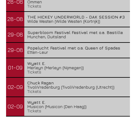
28-08
Ommen
Tickets
THE HICKEY UNDERWORLD - DAK SESSION #3
28-08
Wilde Westen (Wilde Westen (Kortrijk))
Superbloom Festival Festival met o.a. Bastille
29-08
Munchen, Duitsland
Popelucht Festival met o.a. Queen of Spades
29-08
Etten-Leur
Wyatt E.
01-09
Merleyn (Merleyn (Nijmegen))
Tickets
Chuck Ragan
02-09
TivoliVredenburg (TivoliVredenburg (Utrecht))
Tickets
Wyatt E.
02-09
Musicon (Musicon (Den Haag))
Tickets