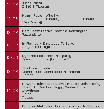
Judas Priest
12-08
013 (013 (Tilburg))
Ntjam Rosie - Who I Am
12-08
Theater aan de Parade (Theater aan de Parade
(Den Bosch))
Berg Feest Festival met o.a. Kensington
13-08
Tessenderlo
In Flames + Employed To Serve
13-08
OM (OM (Seraing))
Dynamo Metalfest Pre-party
13-08
Dynamo (Dynamo (Eindhoven))
The Ghost Inside
13-08
Doornroosje (Doornroosje (Nijmegen))
Tickets
Nirwana Tuinfeest Festival met o.a. John Coffey,
The Dirty Daddies, Hiqpy, Wodan Boys,
14-08
Clawfinger
Lierop
Tickets
Dynamo MetalFest Festival met o.a. In Flames,