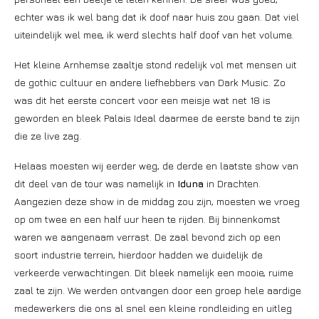
echter was ik wel bang dat ik doof naar huis zou gaan. Dat viel
uiteindelijk wel mee, ik werd slechts half doof van het volume.
Het kleine Arnhemse zaaltje stond redelijk vol met mensen uit
de gothic cultuur en andere liefhebbers van Dark Music. Zo
was dit het eerste concert voor een meisje wat net 18 is
geworden en bleek Palais Ideal daarmee de eerste band te zijn
die ze live zag.
Helaas moesten wij eerder weg, de derde en laatste show van
dit deel van de tour was namelijk in
Iduna
in Drachten.
Aangezien deze show in de middag zou zijn, moesten we vroeg
op om twee en een half uur heen te rijden. Bij binnenkomst
waren we aangenaam verrast. De zaal bevond zich op een
soort industrie terrein, hierdoor hadden we duidelijk de
verkeerde verwachtingen. Dit bleek namelijk een mooie, ruime
zaal te zijn. We werden ontvangen door een groep hele aardige
medewerkers die ons al snel een kleine rondleiding en uitleg