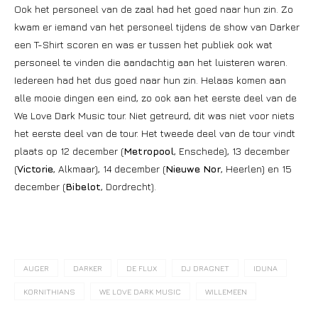
Ook het personeel van de zaal had het goed naar hun zin. Zo
kwam er iemand van het personeel tijdens de show van Darker
een T-Shirt scoren en was er tussen het publiek ook wat
personeel te vinden die aandachtig aan het luisteren waren.
Iedereen had het dus goed naar hun zin. Helaas komen aan
alle mooie dingen een eind, zo ook aan het eerste deel van de
We Love Dark Music tour. Niet getreurd, dit was niet voor niets
het eerste deel van de tour. Het tweede deel van de tour vindt
plaats op 12 december (
Metropool
, Enschede), 13 december
(
Victorie
, Alkmaar), 14 december (
Nieuwe Nor
, Heerlen) en 15
december (
Bibelot
, Dordrecht).
AUGER
DARKER
DE FLUX
DJ DRAGNET
IDUNA
KORNITHIANS
WE LOVE DARK MUSIC
WILLEMEEN