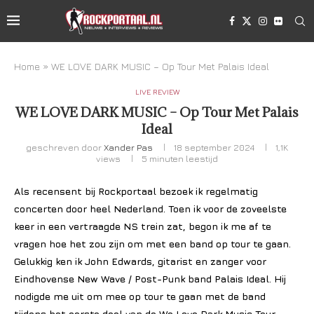
Home
»
WE LOVE DARK MUSIC – Op Tour Met Palais Ideal
LIVE REVIEW
WE LOVE DARK MUSIC – Op Tour Met Palais
Ideal
geschreven door
Xander Pas
18 september 2024
1,1K
views
5 minuten leestijd
Als recensent bij Rockportaal bezoek ik regelmatig
concerten door heel Nederland. Toen ik voor de zoveelste
keer in een vertraagde NS trein zat, begon ik me af te
vragen hoe het zou zijn om met een band op tour te gaan.
Gelukkig ken ik John Edwards, gitarist en zanger voor
Eindhovense New Wave / Post-Punk band Palais Ideal. Hij
nodigde me uit om mee op tour te gaan met de band
tijdens het eerste deel van de We Love Dark Music Tour.