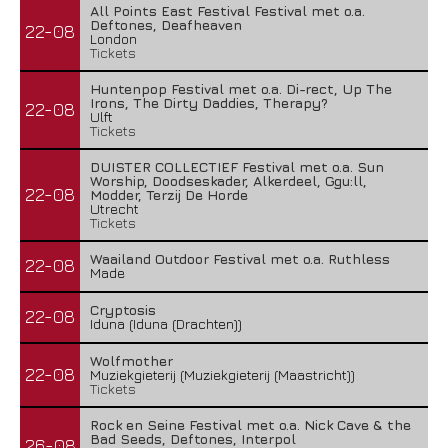
All Points East Festival Festival met o.a.
Deftones, Deafheaven
22-08
London
Tickets
Huntenpop Festival met o.a. Di-rect, Up The
Irons, The Dirty Daddies, Therapy?
22-08
Ulft
Tickets
DUISTER COLLECTIEF Festival met o.a. Sun
Worship, Doodseskader, Alkerdeel, Ggu:ll,
22-08
Modder, Terzij De Horde
Utrecht
Tickets
Waailand Outdoor Festival met o.a. Ruthless
22-08
Made
Cryptosis
22-08
Iduna (Iduna (Drachten))
Wolfmother
22-08
Muziekgieterij (Muziekgieterij (Maastricht))
Tickets
Rock en Seine Festival met o.a. Nick Cave & the
Bad Seeds, Deftones, Interpol
26-08