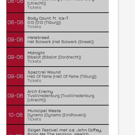
08-08
(Utrecht))
Tickets
Body Count ft. Ice-T
08-08
013 (013 (Tilburg))
Tickets
Hatebreed
09-08
Het Bolwerk (Het Bolwerk (Sneek))
Midnight
09-08
Bibelot (Bibelot (Dordrecht))
Tickets
Spectral Wound
09-08
Hall Of Fame (Hall Of Fame (Tilburg))
Tickets
Arch Enemy
09-08
TivoliVredenburg (TivoliVredenburg
(Utrecht))
Municipal Waste
10-08
Dynamo (Dynamo (Eindhoven))
Tickets
Sziget Festival met o.a. John Coffey,
Bring Me The Horizon, Health