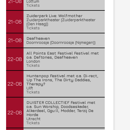
21-08
Lottum
Tickets
Zuiderpark Live: Wolfmother
Zuiderparktheater (Zuiderparktheater
21-08
(Den Haag))
Tickets
Deafheaven
21-08
Doornroosje (Doornroosje (Nijmegen))
All Points East Festival Festival met
o.a. Deftones, Deafheaven
22-08
London
Tickets
Huntenpop Festival met o.a. Di-rect,
Up The Irons, The Dirty Daddies,
22-08
Therapy?
Ulft
Tickets
DUISTER COLLECTIEF Festival met
o.a. Sun Worship, Doodseskader,
Alkerdeel, Ggu:ll, Modder, Terzij De
22-08
Horde
Utrecht
Tickets