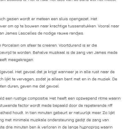
sch gezien wordt er meteen een sluis opengezet. Het
 over om op te bouwen naar krachtige tussenstukken. Vooral naar
d van James Lascelles de nodige rauwe randjes.
in Porcelain om sfeer te creëren. Voortdurend is er die
bevrijd te worden. Behalve muzikaal is de zang van James mede
heeft meegekregen.
gevoel. Het gevoel dat je krijgt wanneer je in alle rust naar de
 lijkt te vervagen, zodat je alleen bent met en in de muziek. De
uten duren, geven me dat gevoel.
ald een rustige compositie. Het heeft een opzwepend ritme waarin
stuwende factor wordt mede bepaald door de repeterende riff
eid houdt. In tien minuten gebeurt er natuurlijk meer. Zo lijkt
ting met minimale muzikale ondersteuning gedijt de zang van
te drie minuten ben ik verloren in de lange hypnoprog waarin