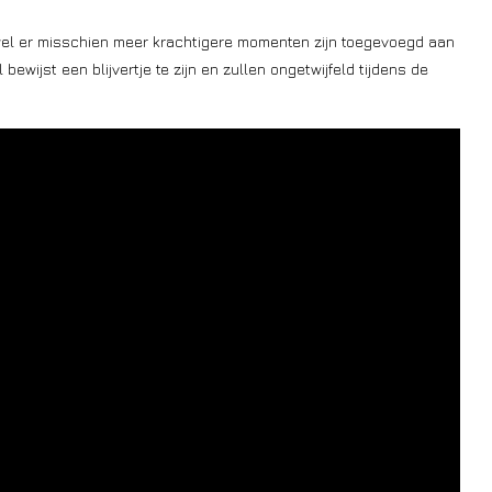
el er misschien meer krachtigere momenten zijn toegevoegd aan
wijst een blijvertje te zijn en zullen ongetwijfeld tijdens de