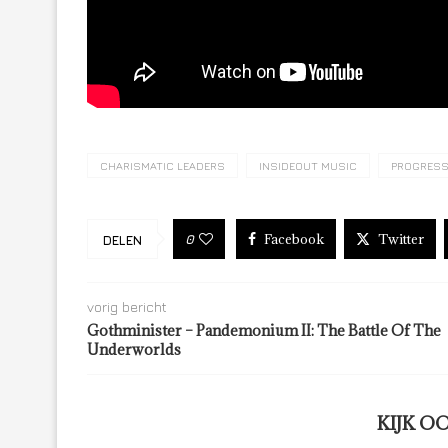
CHARISMATIC LEADERS
INSIDEOUT MUSIC
PROGRESS
Facebook
Twitter
0
DELEN
vorig bericht
Gothminister – Pandemonium II: The Battle Of The
Underworlds
KIJK O