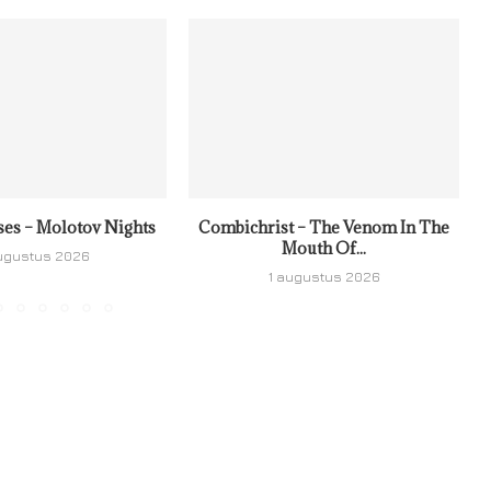
ses – Molotov Nights
Combichrist – The Venom In The
Mouth Of...
ugustus 2026
1 augustus 2026