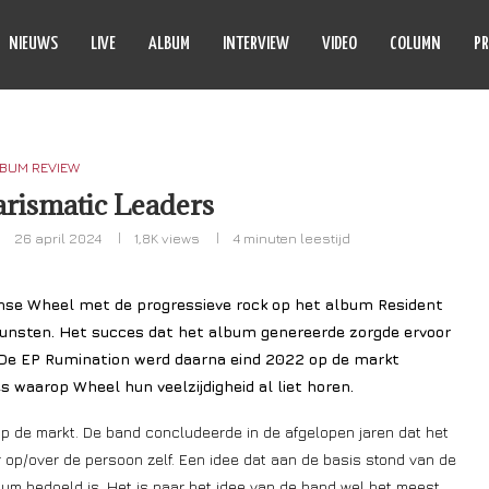
NIEUWS
LIVE
ALBUM
INTERVIEW
VIDEO
COLUMN
PR
BUM REVIEW
rismatic Leaders
26 april 2024
1,8K
views
4 minuten leestijd
Finse Wheel met de progressieve rock op het album Resident
 kunsten. Het succes dat het album genereerde zorgde ervoor
 De EP Rumination werd daarna eind 2022 op de markt
 waarop Wheel hun veelzijdigheid al liet horen.
p de markt. De band concludeerde in de afgelopen jaren dat het
r op/over de persoon zelf. Een idee dat aan de basis stond van de
um bedoeld is. Het is naar het idee van de band wel het meest