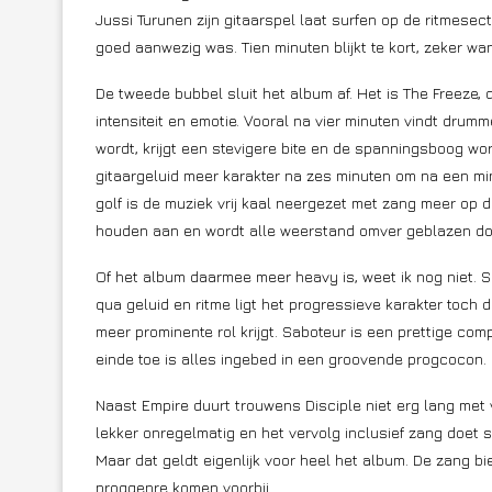
Jussi Turunen zijn gitaarspel laat surfen op de ritmesect
goed aanwezig was. Tien minuten blijkt te kort, zeker 
De tweede bubbel sluit het album af. Het is The Freeze, 
intensiteit en emotie. Vooral na vier minuten vindt drum
wordt, krijgt een stevigere bite en de spanningsboog w
gitaargeluid meer karakter na zes minuten om na een min
golf is de muziek vrij kaal neergezet met zang meer op d
houden aan en wordt alle weerstand omver geblazen door 
Of het album daarmee meer heavy is, weet ik nog niet. 
qua geluid en ritme ligt het progressieve karakter toch
meer prominente rol krijgt. Saboteur is een prettige com
einde toe is alles ingebed in een groovende progcocon.
Naast Empire duurt trouwens Disciple niet erg lang met v
lekker onregelmatig en het vervolg inclusief zang doet s
Maar dat geldt eigenlijk voor heel het album. De zang bi
proggenre komen voorbij.