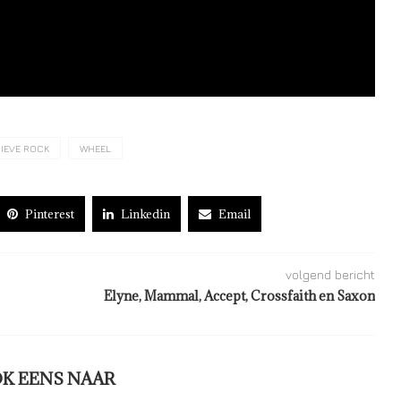
IEVE ROCK
WHEEL
Pinterest
Linkedin
Email
volgend bericht
Elyne, Mammal, Accept, Crossfaith en Saxon
OK EENS NAAR