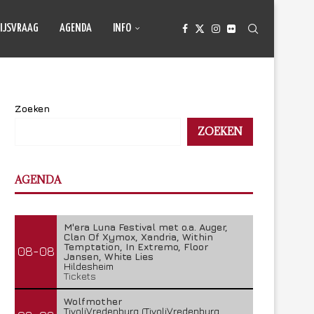
IJSVRAAG
AGENDA
INFO
Zoeken
ZOEKEN
AGENDA
M'era Luna Festival met o.a. Auger,
Clan Of Xymox, Xandria, Within
Temptation, In Extremo, Floor
08-08
Jansen, White Lies
Hildesheim
Tickets
Wolfmother
TivoliVredenburg (TivoliVredenburg