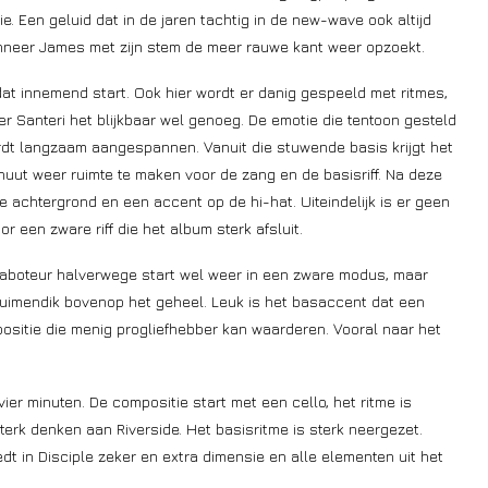
ie. Een geluid dat in de jaren tachtig in de new-wave ook altijd
wanneer James met zijn stem de meer rauwe kant weer opzoekt.
dat innemend start. Ook hier wordt er danig gespeeld met ritmes,
mer Santeri het blijkbaar wel genoeg. De emotie die tentoon gesteld
ordt langzaam aangespannen. Vanuit die stuwende basis krijgt het
uut weer ruimte te maken voor de zang en de basisriff. Na deze
e achtergrond en een accent op de hi-hat. Uiteindelijk is er geen
een zware riff die het album sterk afsluit.
Saboteur halverwege start wel weer in een zware modus, maar
 duimendik bovenop het geheel. Leuk is het basaccent dat een
positie die menig progliefhebber kan waarderen. Vooral naar het
ier minuten. De compositie start met een cello, het ritme is
terk denken aan Riverside. Het basisritme is sterk neergezet.
edt in Disciple zeker en extra dimensie en alle elementen uit het