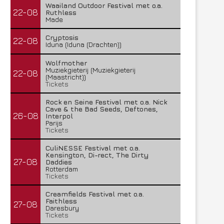
Waailand Outdoor Festival met o.a.
22-08
Ruthless
Made
Cryptosis
22-08
Iduna (Iduna (Drachten))
Wolfmother
Muziekgieterij (Muziekgieterij
22-08
(Maastricht))
Tickets
Rock en Seine Festival met o.a. Nick
Cave & the Bad Seeds, Deftones,
26-08
Interpol
Parijs
Tickets
CuliNESSE Festival met o.a.
Kensington, Di-rect, The Dirty
27-08
Daddies
Rotterdam
Tickets
Creamfields Festival met o.a.
Faithless
27-08
Daresbury
Tickets