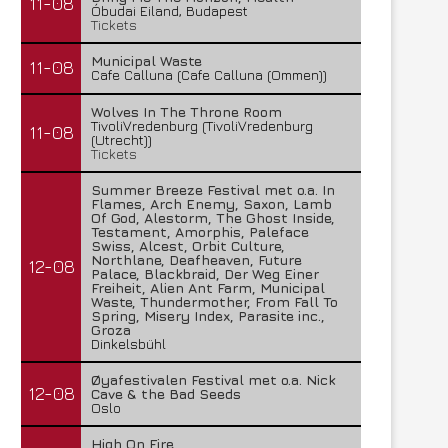
11-08
Óbudai Eiland, Budapest
Tickets
Municipal Waste
11-08
Cafe Calluna (Cafe Calluna (Ommen))
Wolves In The Throne Room
TivoliVredenburg (TivoliVredenburg
11-08
(Utrecht))
Tickets
Summer Breeze Festival met o.a. In
Flames, Arch Enemy, Saxon, Lamb
Of God, Alestorm, The Ghost Inside,
Testament, Amorphis, Paleface
Swiss, Alcest, Orbit Culture,
Northlane, Deafheaven, Future
12-08
Palace, Blackbraid, Der Weg Einer
Freiheit, Alien Ant Farm, Municipal
Waste, Thundermother, From Fall To
Spring, Misery Index, Parasite inc.,
Groza
Dinkelsbühl
Øyafestivalen Festival met o.a. Nick
12-08
Cave & the Bad Seeds
Oslo
High On Fire