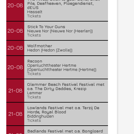
Pile, Deafheaven, Ploegendienst,
20-08
dEUS
Hasselt
Tickets
Stick To Your Guns
20-08
Nieuwe Nor (Nieuwe Nor (Heerlen))
Tickets
Wolfmother
20-08
Hedon (Hedon (Zwolle))
Racoon
Lunatic Soul – Transition II
Boneripper – Radiant In
Openluchttheater Hertme
20-08
(Openluchttheater Hertme (Hertme))
29 juli 2026
27 juli 2026
Tickets
Glemmer Beach Festival Festival met
o.a. The Dirty Daddies, Krezip
21-08
Lemmer
Tickets
Lowlands Festival met o.a. Terzij De
Horde, Royal Blood
21-08
Biddinghuizen
Tickets
Badlands Festival met o.a. Bongloard