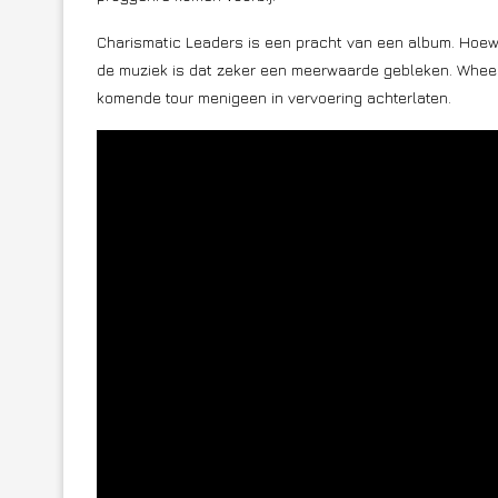
Charismatic Leaders is een pracht van een album. Hoew
de muziek is dat zeker een meerwaarde gebleken. Wheel be
komende tour menigeen in vervoering achterlaten.