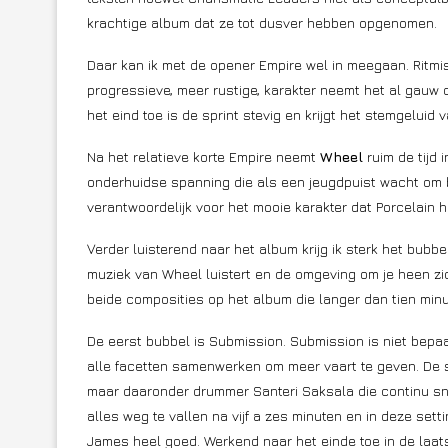
krachtige album dat ze tot dusver hebben opgenomen.
Daar kan ik met de opener Empire wel in meegaan. Ritmi
progressieve, meer rustige, karakter neemt het al gauw
het eind toe is de sprint stevig en krijgt het stemgelui
Na het relatieve korte Empire neemt
Wheel
ruim de tijd 
onderhuidse spanning die als een jeugdpuist wacht om 
verantwoordelijk voor het mooie karakter dat Porcelain 
Verder luisterend naar het album krijg ik sterk het bubbel
muziek van Wheel luistert en de omgeving om je heen zich
beide composities op het album die langer dan tien min
De eerst bubbel is Submission. Submission is niet bepa
alle facetten samenwerken om meer vaart te geven. De 
maar daaronder drummer Santeri Saksala die continu snelh
alles weg te vallen na vijf a zes minuten en in deze set
James heel goed. Werkend naar het einde toe in de laats