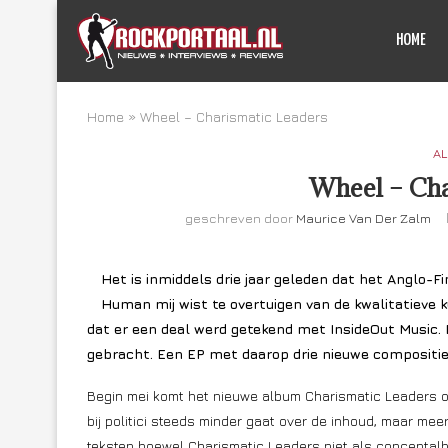
HOME
Home
»
Wheel – Charismatic Leaders
AL
Wheel – Cha
geschreven door
Maurice Van Der Zalm
Het is inmiddels drie jaar geleden dat het Anglo-
Human mij wist te overtuigen van de kwalitatieve
dat er een deal werd getekend met InsideOut Music.
gebracht. Een EP met daarop drie nieuwe composities
Begin mei komt het nieuwe album Charismatic Leaders o
bij politici steeds minder gaat over de inhoud, maar mee
teksten hoewel Charismatic Leaders niet als conceptalb