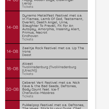
Lierop
Tickets
Dynamo MetalFest Festival met o.a.
In Flames, Lamb Of God, Testament,
Overkill, Death Angel, Urne,
Slaughter To Prevail, Fit For An
14-08
Autopsy, Amorphis, Insanity Alert,
Primus, Necrot
Eindhoven
Tickets
Zeeltje Rock Festival met o.a. Up The
14-08
Irons
Deest
Alcest
TivoliVredenburg (TivoliVredenburg
18-08
(Utrecht))
Tickets
Cabaret Vert Festival met o.a. Nick
Cave & the Bad Seeds, Deftones,
20-08
Body Count feat. Ice-T
Charleville-Mézières
Tickets
Pukkelpop Festival met o.a. Deftones,
The Hives, Stick to your Guns, Chat