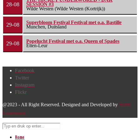
28-08
SESSION #3
Wilde Westen (Wilde Westen (Kortrijk))
Superbloom Festival Festival met o.a. Bastille
29-08
Munchen, Duitsland
Popelucht Festival met o.a. Queen of Spades
29-08
Etten-Leur
Facebook
Twitter
Instagram
Flickr
@2023 - All Right Reserved. Designed and Developed by
Harm
Lourenssen
Home