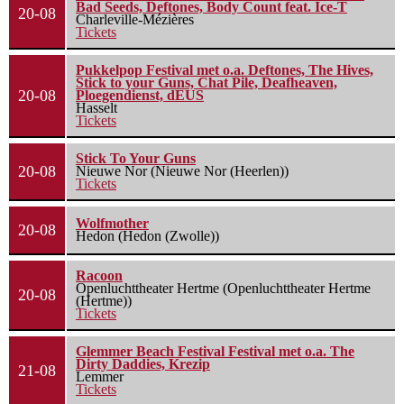
Bad Seeds, Deftones, Body Count feat. Ice-T
20-08
Charleville-Mézières
Tickets
Pukkelpop Festival met o.a. Deftones, The Hives,
Stick to your Guns, Chat Pile, Deafheaven,
20-08
Ploegendienst, dEUS
Hasselt
Tickets
Stick To Your Guns
20-08
Nieuwe Nor (Nieuwe Nor (Heerlen))
Tickets
Wolfmother
20-08
Hedon (Hedon (Zwolle))
Racoon
Openluchttheater Hertme (Openluchttheater Hertme
20-08
(Hertme))
Tickets
Glemmer Beach Festival Festival met o.a. The
Dirty Daddies, Krezip
21-08
Lemmer
Tickets