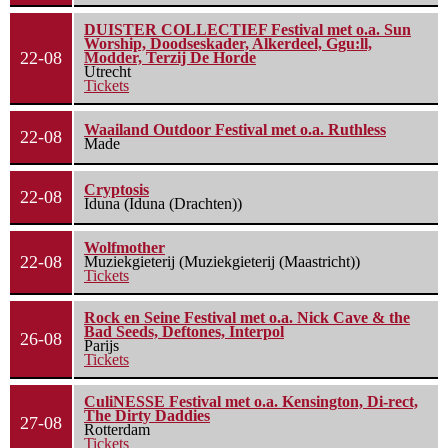
DUISTER COLLECTIEF Festival met o.a. Sun
Worship, Doodseskader, Alkerdeel, Ggu:ll,
22-08
Modder, Terzij De Horde
Utrecht
Tickets
Waailand Outdoor Festival met o.a. Ruthless
22-08
Made
Cryptosis
22-08
Iduna (Iduna (Drachten))
Wolfmother
22-08
Muziekgieterij (Muziekgieterij (Maastricht))
Tickets
Rock en Seine Festival met o.a. Nick Cave & the
Bad Seeds, Deftones, Interpol
26-08
Parijs
Tickets
CuliNESSE Festival met o.a. Kensington, Di-rect,
The Dirty Daddies
27-08
Rotterdam
Tickets