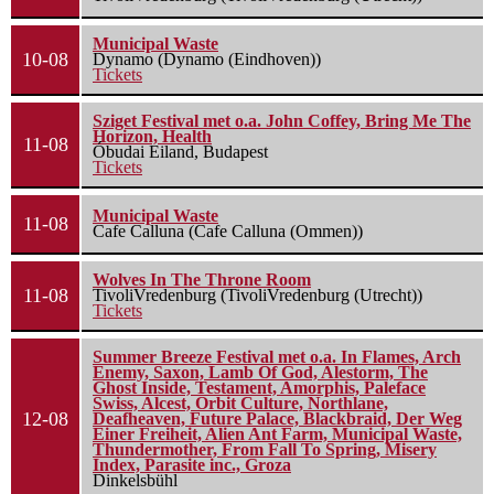
Municipal Waste
10-08
Dynamo (Dynamo (Eindhoven))
Tickets
Sziget Festival met o.a. John Coffey, Bring Me The
Horizon, Health
11-08
Óbudai Eiland, Budapest
Tickets
Municipal Waste
11-08
Cafe Calluna (Cafe Calluna (Ommen))
Wolves In The Throne Room
11-08
TivoliVredenburg (TivoliVredenburg (Utrecht))
Tickets
Summer Breeze Festival met o.a. In Flames, Arch
Enemy, Saxon, Lamb Of God, Alestorm, The
Ghost Inside, Testament, Amorphis, Paleface
Swiss, Alcest, Orbit Culture, Northlane,
12-08
Deafheaven, Future Palace, Blackbraid, Der Weg
Einer Freiheit, Alien Ant Farm, Municipal Waste,
Thundermother, From Fall To Spring, Misery
Index, Parasite inc., Groza
Dinkelsbühl