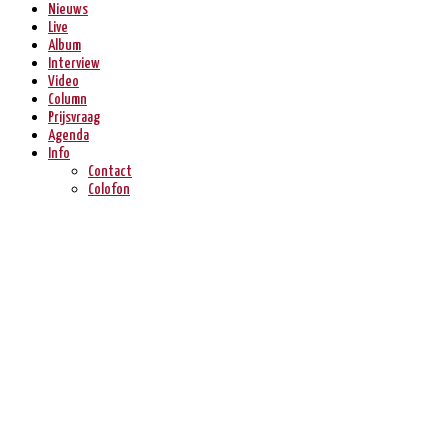
Nieuws
Live
Album
Interview
Video
Column
Prijsvraag
Agenda
Info
Contact
Colofon