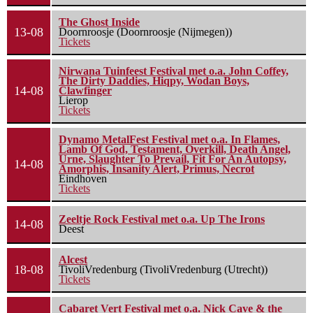
The Ghost Inside
13-08
Doornroosje (Doornroosje (Nijmegen))
Tickets
Nirwana Tuinfeest Festival met o.a. John Coffey,
The Dirty Daddies, Hiqpy, Wodan Boys,
14-08
Clawfinger
Lierop
Tickets
Dynamo MetalFest Festival met o.a. In Flames,
Lamb Of God, Testament, Overkill, Death Angel,
Urne, Slaughter To Prevail, Fit For An Autopsy,
14-08
Amorphis, Insanity Alert, Primus, Necrot
Eindhoven
Tickets
Zeeltje Rock Festival met o.a. Up The Irons
14-08
Deest
Alcest
18-08
TivoliVredenburg (TivoliVredenburg (Utrecht))
Tickets
Cabaret Vert Festival met o.a. Nick Cave & the