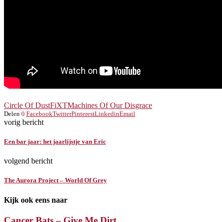
Circle Of Dust
FiXT
Machines Of Our Disgrace
Delen
0
Facebook
Twitter
Pinterest
Linkedin
Email
vorig bericht
Een bar jaar: het jaarlijstje van Eric
volgend bericht
The Aurora Project – World Of Grey
Kijk ook eens naar
Cancer Bats – Give Me Dirt