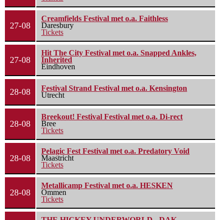
Creamfields Festival met o.a. Faithless
27-08
Daresbury
Tickets
Hit The City Festival met o.a. Snapped Ankles,
27-08
Inherited
Eindhoven
Festival Strand Festival met o.a. Kensington
28-08
Utrecht
Breekout! Festival Festival met o.a. Di-rect
28-08
Bree
Tickets
Pelagic Fest Festival met o.a. Predatory Void
28-08
Maastricht
Tickets
Metallicamp Festival met o.a. HESKEN
28-08
Ommen
Tickets
THE HICKEY UNDERWORLD - DAK