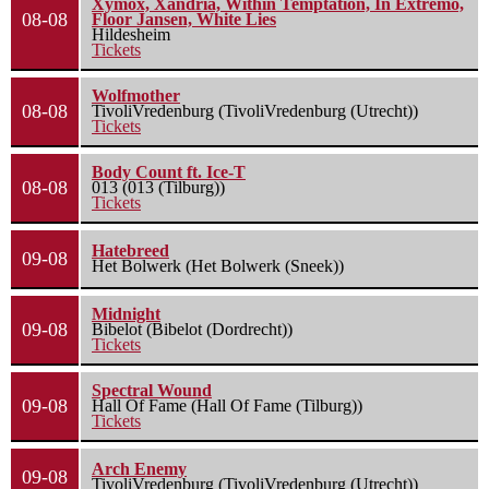
Xymox, Xandria, Within Temptation, In Extremo,
08-08
Floor Jansen, White Lies
Hildesheim
Tickets
Wolfmother
08-08
TivoliVredenburg (TivoliVredenburg (Utrecht))
Tickets
Body Count ft. Ice-T
08-08
013 (013 (Tilburg))
Tickets
Hatebreed
09-08
Het Bolwerk (Het Bolwerk (Sneek))
Midnight
09-08
Bibelot (Bibelot (Dordrecht))
Tickets
Spectral Wound
09-08
Hall Of Fame (Hall Of Fame (Tilburg))
Tickets
Arch Enemy
09-08
TivoliVredenburg (TivoliVredenburg (Utrecht))