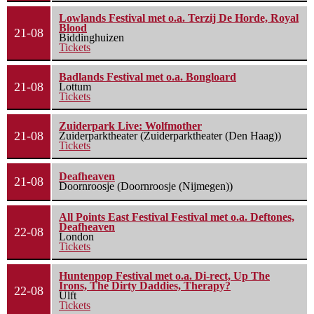
Lowlands Festival met o.a. Terzij De Horde, Royal
Blood
21-08
Biddinghuizen
Tickets
Badlands Festival met o.a. Bongloard
21-08
Lottum
Tickets
Zuiderpark Live: Wolfmother
21-08
Zuiderparktheater (Zuiderparktheater (Den Haag))
Tickets
Deafheaven
21-08
Doornroosje (Doornroosje (Nijmegen))
All Points East Festival Festival met o.a. Deftones,
Deafheaven
22-08
London
Tickets
Huntenpop Festival met o.a. Di-rect, Up The
Irons, The Dirty Daddies, Therapy?
22-08
Ulft
Tickets