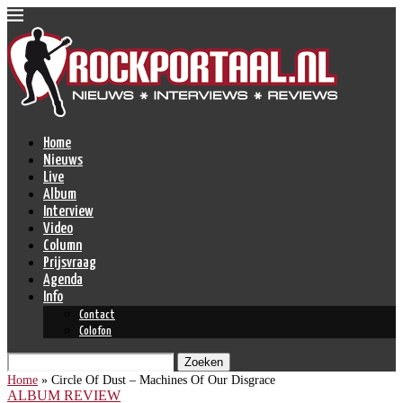
Home
Nieuws
Live
Album
Interview
Video
Column
Prijsvraag
Agenda
Info
Contact
Colofon
Zoeken
Home
»
Circle Of Dust – Machines Of Our Disgrace
ALBUM REVIEW