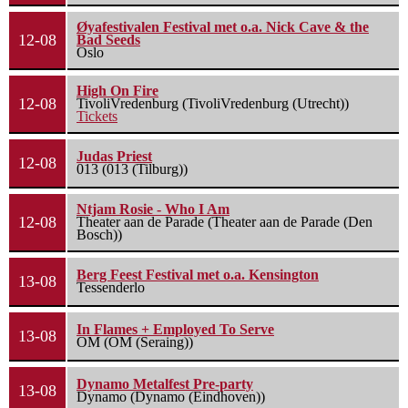
Øyafestivalen Festival met o.a. Nick Cave & the
12-08
Bad Seeds
Oslo
High On Fire
12-08
TivoliVredenburg (TivoliVredenburg (Utrecht))
Tickets
Judas Priest
12-08
013 (013 (Tilburg))
Ntjam Rosie - Who I Am
12-08
Theater aan de Parade (Theater aan de Parade (Den
Bosch))
Berg Feest Festival met o.a. Kensington
13-08
Tessenderlo
In Flames + Employed To Serve
13-08
OM (OM (Seraing))
Dynamo Metalfest Pre-party
13-08
Dynamo (Dynamo (Eindhoven))