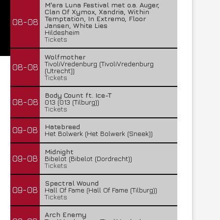
M'era Luna Festival met o.a. Auger,
Clan Of Xymox, Xandria, Within
Temptation, In Extremo, Floor
08-08
Jansen, White Lies
Hildesheim
Tickets
Wolfmother
TivoliVredenburg (TivoliVredenburg
08-08
(Utrecht))
Tickets
Body Count ft. Ice-T
08-08
013 (013 (Tilburg))
Tickets
Hatebreed
09-08
Het Bolwerk (Het Bolwerk (Sneek))
Midnight
09-08
Bibelot (Bibelot (Dordrecht))
Tickets
Spectral Wound
09-08
Hall Of Fame (Hall Of Fame (Tilburg))
Tickets
Arch Enemy