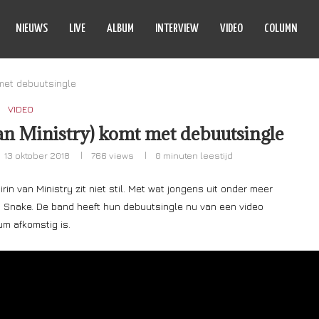
NIEUWS
LIVE
ALBUM
INTERVIEW
VIDEO
COLUMN
met debuutsingle
VIDEO
n Ministry) komt met debuutsingle
13 oktober 2018
766
views
0 minuten leestijd
irin van Ministry zit niet stil. Met wat jongens uit onder meer
d Snake. De band heeft hun debuutsingle nu van een video
um afkomstig is.