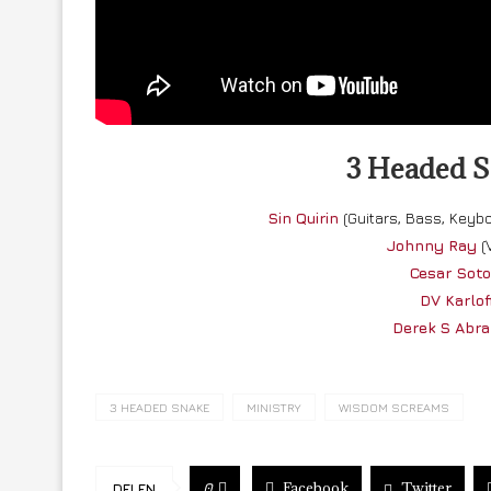
3 Headed Sn
Sin Quirin
(Guitars, Bass, Keyb
Johnny Ray
(
Cesar Sot
DV Karlof
Derek S Abr
3 HEADED SNAKE
MINISTRY
WISDOM SCREAMS
Facebook
Twitter
0
DELEN