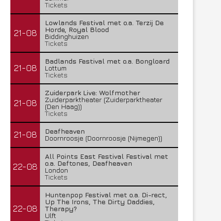
Tickets
Lowlands Festival met o.a. Terzij De
Horde, Royal Blood
21-08
Biddinghuizen
Tickets
Badlands Festival met o.a. Bongloard
21-08
Lottum
Tickets
Zuiderpark Live: Wolfmother
Zuiderparktheater (Zuiderparktheater
21-08
(Den Haag))
Tickets
Deafheaven
21-08
Doornroosje (Doornroosje (Nijmegen))
All Points East Festival Festival met
o.a. Deftones, Deafheaven
22-08
London
Tickets
Huntenpop Festival met o.a. Di-rect,
Up The Irons, The Dirty Daddies,
22-08
Therapy?
Ulft