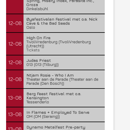
Spring, Misery Index, Parasite inc.,
Groza
Dinkelsbühl
Øyafestivalen Festival met o.a. Nick
12-08
Cave & the Bad Seeds
Oslo
High On Fire
TivoliVredenburg (TivoliVredenburg
12-08
(Utrecht))
Tickets
Judas Priest
12-08
013 (013 (Tilburg))
Ntjam Rosie - Who I Am
12-08
Theater aan de Parade (Theater aan de
Parade (Den Bosch))
Berg Feest Festival met o.a.
13-08
Kensington
Tessenderlo
In Flames + Employed To Serve
13-08
OM (OM (Seraing))
Dynamo Metalfest Pre-party
13-08