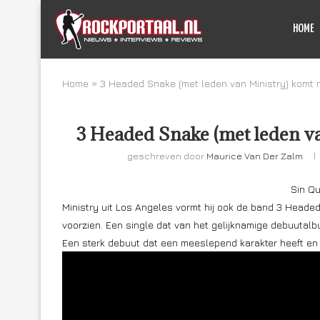
HOME
Home
»
3 Headed Snake (met leden van Ministry) komt 
3 Headed Snake (met leden va
geschreven door
Maurice Van Der Zalm
Sin Qu
Ministry uit Los Angeles vormt hij ook de band 3 Heade
voorzien. Een single dat van het gelijknamige debuutalb
Een sterk debuut dat een meeslepend karakter heeft en