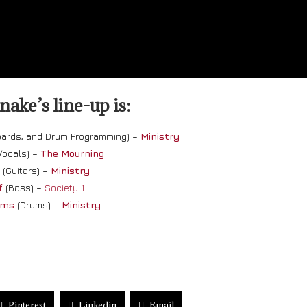
ake’s line-up is:
oards, and Drum Programming) –
Ministry
Vocals) –
The Mourning
o
(Guitars) –
Ministry
f
(Bass) –
Society 1
ams
(Drums) –
Ministry
Pinterest
Linkedin
Email