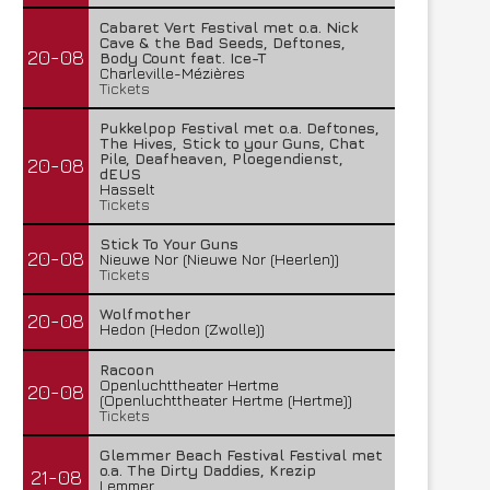
Cabaret Vert Festival met o.a. Nick
Cave & the Bad Seeds, Deftones,
20-08
Body Count feat. Ice-T
Charleville-Mézières
Tickets
Pukkelpop Festival met o.a. Deftones,
The Hives, Stick to your Guns, Chat
Pile, Deafheaven, Ploegendienst,
20-08
dEUS
Hasselt
Tickets
Stick To Your Guns
20-08
Nieuwe Nor (Nieuwe Nor (Heerlen))
Tickets
Wolfmother
20-08
Hedon (Hedon (Zwolle))
Racoon
Openluchttheater Hertme
20-08
(Openluchttheater Hertme (Hertme))
Tickets
Glemmer Beach Festival Festival met
o.a. The Dirty Daddies, Krezip
21-08
Lemmer