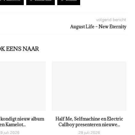
volgend bericht
August Life – New Eternity
OK EENS NAAR
kondigt nieuw album
Half Me, Selfmachine en Electric
en Kamelot...
Callboy presenteren nieuwe...
9 juli 2026
29 juli 2026