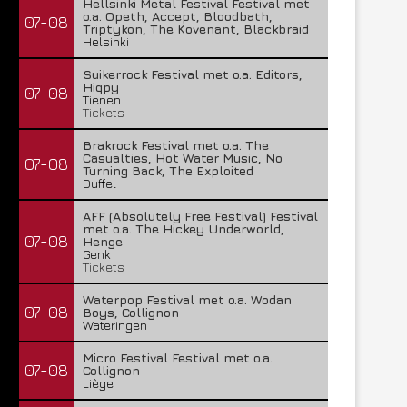
Hellsinki Metal Festival Festival met
o.a. Opeth, Accept, Bloodbath,
07-08
Triptykon, The Kovenant, Blackbraid
Helsinki
Suikerrock Festival met o.a. Editors,
Hiqpy
07-08
Tienen
Tickets
Brakrock Festival met o.a. The
Casualties, Hot Water Music, No
07-08
Turning Back, The Exploited
Duffel
AFF (Absolutely Free Festival) Festival
met o.a. The Hickey Underworld,
07-08
Henge
Genk
Tickets
Waterpop Festival met o.a. Wodan
07-08
Boys, Collignon
Wateringen
Micro Festival Festival met o.a.
07-08
Collignon
Liège