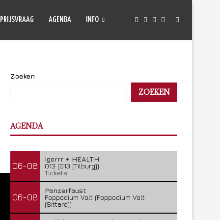
PRIJSVRAAG
AGENDA
INFO
Zoeken
ZOEKEN
AGENDA
Igorrr + HEALTH
06-08
013 (013 (Tilburg))
Tickets
Panzerfaust
06-08
Poppodium Volt (Poppodium Volt
(Sittard))