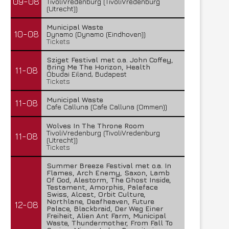
09-08
TivoliVredenburg (TivoliVredenburg
(Utrecht))
Municipal Waste
10-08
Dynamo (Dynamo (Eindhoven))
Tickets
Sziget Festival met o.a. John Coffey,
Bring Me The Horizon, Health
11-08
Óbudai Eiland, Budapest
Tickets
Municipal Waste
11-08
Cafe Calluna (Cafe Calluna (Ommen))
Wolves In The Throne Room
TivoliVredenburg (TivoliVredenburg
11-08
(Utrecht))
Tickets
Summer Breeze Festival met o.a. In
Flames, Arch Enemy, Saxon, Lamb
Of God, Alestorm, The Ghost Inside,
Testament, Amorphis, Paleface
Swiss, Alcest, Orbit Culture,
Northlane, Deafheaven, Future
12-08
Palace, Blackbraid, Der Weg Einer
Freiheit, Alien Ant Farm, Municipal
Waste, Thundermother, From Fall To