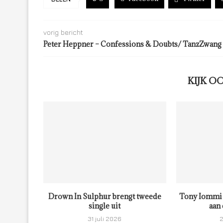
vorig bericht
Peter Heppner – Confessions & Doubts/ TanzZwang
KIJK O
Drown In Sulphur brengt tweede
Tony Iommi 
single uit
aan 
31 juli 2026
2