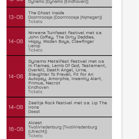
Dynamo (Dynamo (Eindhoven))
The Ghost Inside
13-08
Doornroosje (Doornroosje (Nijmegen))
Tickets
Nirwana Tuinfeest Festival met o.a.
John Coffey, The Dirty Daddies,
14-08
Hiqpy, Wodan Boys, Clawfinger
Lierop
Tickets
Dynamo MetalFest Festival met o.a.
In Flames, Lamb Of God, Testament,
Overkill, Death Angel, Urne,
Slaughter To Prevail, Fit For An
14-08
Autopsy, Amorphis, Insanity Alert,
Primus, Necrot
Eindhoven
Tickets
Zeeltje Rock Festival met o.a. Up The
14-08
Irons
Deest
Alcest
TivoliVredenburg (TivoliVredenburg
18-08
(Utrecht))
Tickets