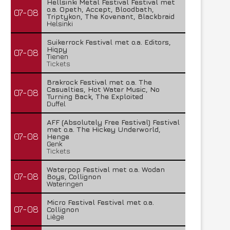
Hellsinki Metal Festival Festival met
o.a. Opeth, Accept, Bloodbath,
07-08
Triptykon, The Kovenant, Blackbraid
Helsinki
Suikerrock Festival met o.a. Editors,
Hiqpy
07-08
Tienen
Tickets
Brakrock Festival met o.a. The
Casualties, Hot Water Music, No
07-08
Turning Back, The Exploited
Duffel
AFF (Absolutely Free Festival) Festival
met o.a. The Hickey Underworld,
07-08
Henge
Genk
Tickets
Waterpop Festival met o.a. Wodan
07-08
Boys, Collignon
Wateringen
Micro Festival Festival met o.a.
07-08
Collignon
Liège