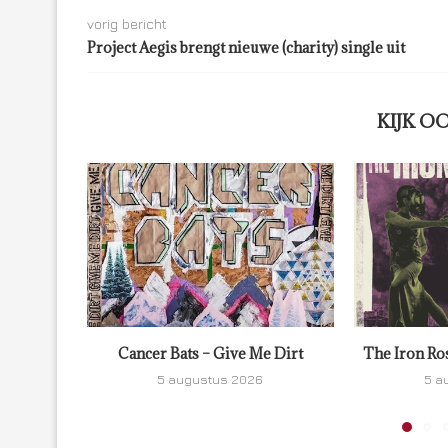
vorig bericht
Project Aegis brengt nieuwe (charity) single uit
KIJK O
Cancer Bats – Give Me Dirt
The Iron Ro
5 augustus 2026
5 a