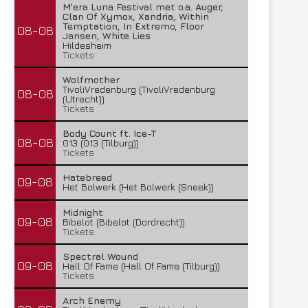
M'era Luna Festival met o.a. Auger,
Clan Of Xymox, Xandria, Within
Temptation, In Extremo, Floor
08-08
Jansen, White Lies
Hildesheim
Tickets
Wolfmother
TivoliVredenburg (TivoliVredenburg
08-08
(Utrecht))
Tickets
Body Count ft. Ice-T
08-08
013 (013 (Tilburg))
Tickets
Hatebreed
09-08
Het Bolwerk (Het Bolwerk (Sneek))
Midnight
09-08
Bibelot (Bibelot (Dordrecht))
Tickets
Spectral Wound
09-08
Hall Of Fame (Hall Of Fame (Tilburg))
Tickets
Arch Enemy