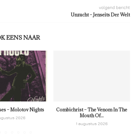
volgend bericht
Unzucht – Jenseits Der Welt
OK EENS NAAR
ses – Molotov Nights
Combichrist – The Venom In The
Mouth Of...
ugustus 2026
1 augustus 2026