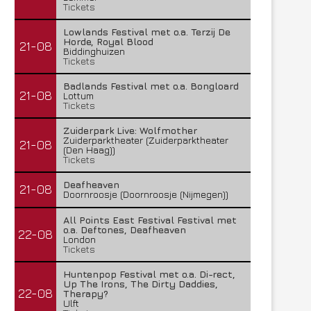
Tickets
Lowlands Festival met o.a. Terzij De
Horde, Royal Blood
21-08
Biddinghuizen
Tickets
Badlands Festival met o.a. Bongloard
21-08
Lottum
Tickets
Zuiderpark Live: Wolfmother
Zuiderparktheater (Zuiderparktheater
21-08
(Den Haag))
Tickets
Deafheaven
21-08
Doornroosje (Doornroosje (Nijmegen))
All Points East Festival Festival met
o.a. Deftones, Deafheaven
22-08
London
Tickets
Huntenpop Festival met o.a. Di-rect,
Up The Irons, The Dirty Daddies,
22-08
Therapy?
Ulft