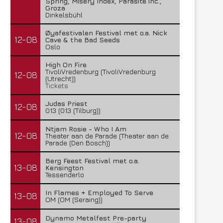
Spring, Misery Index, Parasite inc.,
Groza
Dinkelsbühl
Øyafestivalen Festival met o.a. Nick
12-08
Cave & the Bad Seeds
Oslo
High On Fire
TivoliVredenburg (TivoliVredenburg
12-08
(Utrecht))
Tickets
Judas Priest
12-08
013 (013 (Tilburg))
Ntjam Rosie - Who I Am
12-08
Theater aan de Parade (Theater aan de
Parade (Den Bosch))
Berg Feest Festival met o.a.
13-08
Kensington
Tessenderlo
In Flames + Employed To Serve
13-08
OM (OM (Seraing))
Dynamo Metalfest Pre-party
13-08