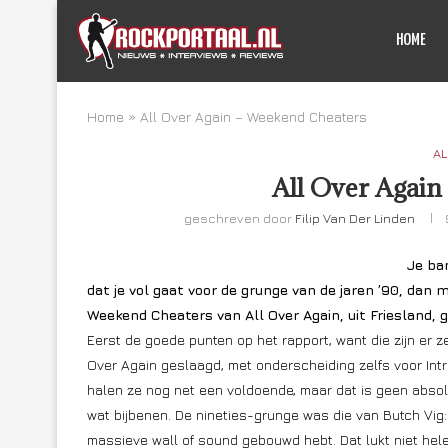
HOME
Home
»
All Over Again – Weekend Cheaters
AL
All Over Again
geschreven door
Filip Van Der Linden
Je ba
dat je vol gaat voor de grunge van de jaren ’90, da
Weekend Cheaters van All Over Again, uit Friesland,
Eerst de goede punten op het rapport, want die zijn er ze
Over Again geslaagd, met onderscheiding zelfs voor Intro’
halen ze nog net een voldoende, maar dat is geen absol
wat bijbenen. De nineties-grunge was die van Butch Vig: 
massieve wall of sound gebouwd hebt. Dat lukt niet helem