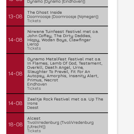
Dynamo (Dynamo (Eindhoven))
The Ghost Inside
13-08
Doornroosje (Doornroosje (Nijmegen))
Tickets
Nirwana Tuinfeest Festival met o.a.
John Coffey, The Dirty Daddies,
14-08
Hiqpy, Wodan Boys, Clawfinger
Lierop
Tickets
Dynamo MetalFest Festival met o.a.
In Flames, Lamb Of God, Testament,
Overkill, Death Angel, Urne,
Slaughter To Prevail, Fit For An
14-08
Autopsy, Amorphis, Insanity Alert,
Primus, Necrot
Eindhoven
Tickets
Zeeltje Rock Festival met o.a. Up The
14-08
Irons
Deest
Alcest
TivoliVredenburg (TivoliVredenburg
18-08
(Utrecht))
Tickets