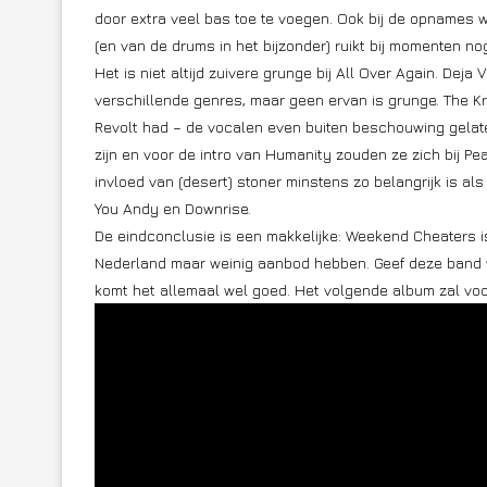
door extra veel bas toe te voegen. Ook bij de opnames w
(en van de drums in het bijzonder) ruikt bij momenten no
Het is niet altijd zuivere grunge bij All Over Again. Deja
verschillende genres, maar geen ervan is grunge. The K
Revolt had – de vocalen even buiten beschouwing gela
zijn en voor de intro van Humanity zouden ze zich bij Pea
invloed van (desert) stoner minstens zo belangrijk is al
You Andy en Downrise.
De eindconclusie is een makkelijke: Weekend Cheaters 
Nederland maar weinig aanbod hebben. Geef deze band w
komt het allemaal wel goed. Het volgende album zal voo