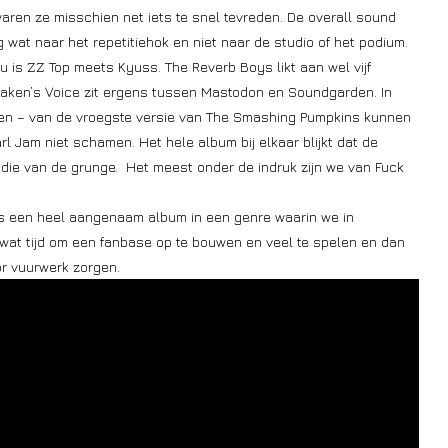
aren ze misschien net iets te snel tevreden. De overall sound
g wat naar het repetitiehok en niet naar de studio of het podium.
 Vu is ZZ Top meets Kyuss. The Reverb Boys likt aan wel vijf
raken’s Voice zit ergens tussen Mastodon en Soundgarden. In
ten – van de vroegste versie van The Smashing Pumpkins kunnen
rl Jam niet schamen. Het hele album bij elkaar blijkt dat de
s die van de grunge. Het meest onder de indruk zijn we van Fuck
is een heel aangenaam album in een genre waarin we in
at tijd om een fanbase op te bouwen en veel te spelen en dan
r vuurwerk zorgen.