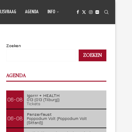
IJSVRAAG
AGENDA
INFO
Zoeken
ZOEKEN
AGENDA
Igorrr + HEALTH
06-08
013 (013 (Tilburg))
Tickets
Panzerfaust
06-08
Poppodium Volt (Poppodium Volt
(Sittard))