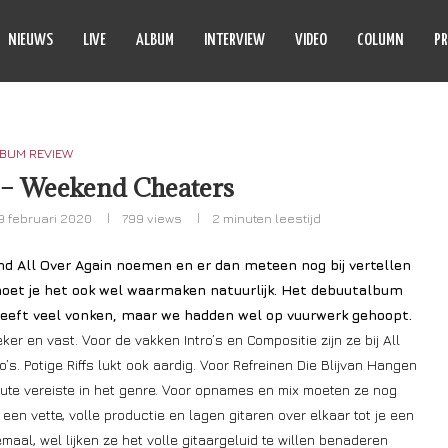
NIEUWS
LIVE
ALBUM
INTERVIEW
VIDEO
COLUMN
PR
BUM REVIEW
 – Weekend Cheaters
9 februari 2020
799
views
2 minuten leestijd
nd All Over Again noemen en er dan meteen nog bij vertellen
n moet je het ook wel waarmaken natuurlijk. Het debuutalbum
 geeft veel vonken, maar we hadden wel op vuurwerk gehoopt.
ker en vast. Voor de vakken Intro’s en Compositie zijn ze bij All
s. Potige Riffs lukt ook aardig. Voor Refreinen Die Blijvan Hangen
ute vereiste in het genre. Voor opnames en mix moeten ze nog
een vette, volle productie en lagen gitaren over elkaar tot je een
aal, wel lijken ze het volle gitaargeluid te willen benaderen