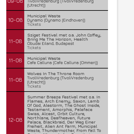
09-08
TivoliVredenburg (TivoliVredenburg
(Utrecht))
Municipal Waste
10-08
Dynamo (Dynamo (Eindhoven))
Tickets
Sziget Festival met o.a. John Coffey,
Bring Me The Horizon, Health
11-08
Óbudai Eiland, Budapest
Tickets
Municipal Waste
11-08
Cafe Calluna (Cafe Calluna (Ommen))
Wolves In The Throne Room
TivoliVredenburg (TivoliVredenburg
11-08
(Utrecht))
Tickets
Summer Breeze Festival met o.a. In
Flames, Arch Enemy, Saxon, Lamb
Of God, Alestorm, The Ghost Inside,
Lunatic Soul – Transition II
Boneripper – Radiant In
Testament, Amorphis, Paleface
Swiss, Alcest, Orbit Culture,
29 juli 2026
27 juli 2026
Northlane, Deafheaven, Future
12-08
Palace, Blackbraid, Der Weg Einer
Freiheit, Alien Ant Farm, Municipal
Waste, Thundermother, From Fall To