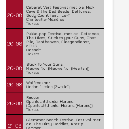
Cabaret Vert Festival met o.a. Nick
Cave & the Bad Seeds, Deftones,
20-08
Body Count feat. Ice-T
Charleville-Mézières
Tickets
Pukkelpop Festival met o.a. Deftones,
The Hives, Stick to your Guns, Chat
Pile, Deafheaven, Ploegendienst,
20-08
dEUS
Hasselt
Tickets
Stick To Your Guns
20-08
Nieuwe Nor (Nieuwe Nor (Heerlen))
Tickets
Wolfmother
20-08
Hedon (Hedon (Zwolle))
Racoon
Openluchttheater Hertme
20-08
(Openluchttheater Hertme (Hertme))
Tickets
Glemmer Beach Festival Festival met
o.a. The Dirty Daddies, Krezip
21-08
Lemmer