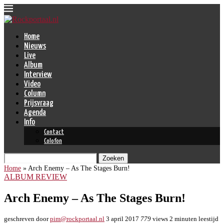
Home
Nieuws
Live
Album
Interview
Video
Column
Prijsvraag
Agenda
Info
Contact
Colofon
Zoeken
Home
»
Arch Enemy – As The Stages Burn!
ALBUM REVIEW
Arch Enemy – As The Stages Burn!
geschreven door
pim@rockportaal.nl
3 april 2017
779
views
2 minuten leestijd