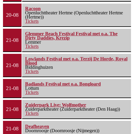
Racoon
Openluchttheater Hertme (Openluchttheater Hertme
20-08
(Hertme))
Tickets
Glemmer Beach Festival Festival met o.a. The
Dirty Daddies, Krezip
21-08
Lemmer
Tickets
Lowlands Festival met o.a. Terzij De Horde, Royal
Blood
21-08
Biddinghuizen
Tickets
Badlands Festival met o.a. Bongloard
21-08
Lottum
Tickets
Zuiderpark Live: Wolfmother
21-08
Zuiderparktheater (Zuiderparktheater (Den Haag))
Tickets
Deafheaven
21-08
Doornroosje (Doornroosje (Nijmegen))