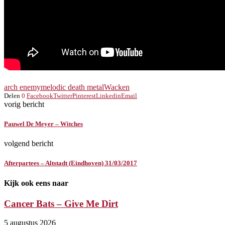
arch enemy
melodic death metal
Wacken
Delen
0
Facebook
Twitter
Pinterest
Linkedin
Email
vorig bericht
Pauwel De Meyer – Witches
volgend bericht
Afterpartees – Altstadt (Eindhoven) 31/03/2017
Kijk ook eens naar
Cancer Bats – Give Me Dirt
5 augustus 2026