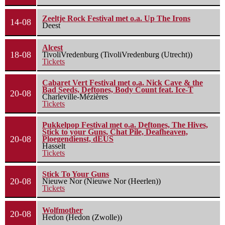
Zeeltje Rock Festival met o.a. Up The Irons
14-08
Deest
Alcest
18-08
TivoliVredenburg (TivoliVredenburg (Utrecht))
Tickets
Cabaret Vert Festival met o.a. Nick Cave & the
Bad Seeds, Deftones, Body Count feat. Ice-T
20-08
Charleville-Mézières
Tickets
Pukkelpop Festival met o.a. Deftones, The Hives,
Stick to your Guns, Chat Pile, Deafheaven,
20-08
Ploegendienst, dEUS
Hasselt
Tickets
Stick To Your Guns
20-08
Nieuwe Nor (Nieuwe Nor (Heerlen))
Tickets
Wolfmother
20-08
Hedon (Hedon (Zwolle))