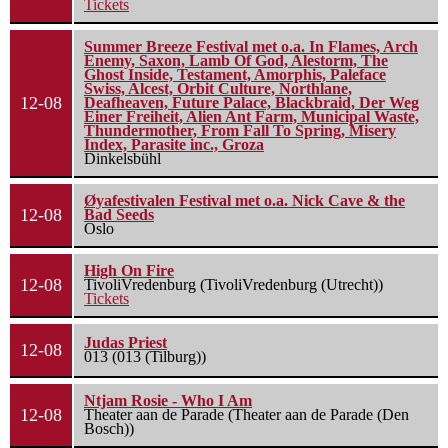
Tickets
Summer Breeze Festival met o.a. In Flames, Arch
Enemy, Saxon, Lamb Of God, Alestorm, The
Ghost Inside, Testament, Amorphis, Paleface
Swiss, Alcest, Orbit Culture, Northlane,
12-08
Deafheaven, Future Palace, Blackbraid, Der Weg
Einer Freiheit, Alien Ant Farm, Municipal Waste,
Thundermother, From Fall To Spring, Misery
Index, Parasite inc., Groza
Dinkelsbühl
Øyafestivalen Festival met o.a. Nick Cave & the
12-08
Bad Seeds
Oslo
High On Fire
12-08
TivoliVredenburg (TivoliVredenburg (Utrecht))
Tickets
Judas Priest
12-08
013 (013 (Tilburg))
Ntjam Rosie - Who I Am
12-08
Theater aan de Parade (Theater aan de Parade (Den
Bosch))