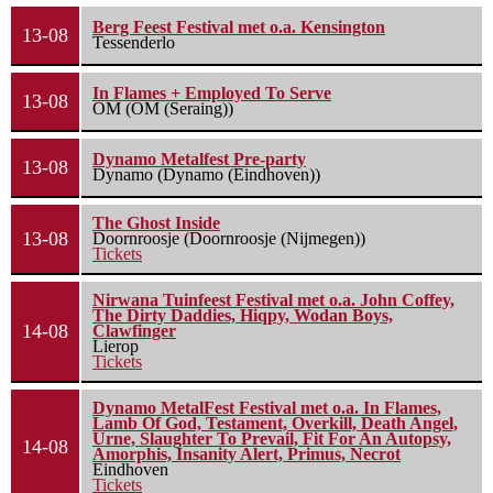
Berg Feest Festival met o.a. Kensington
13-08
Tessenderlo
In Flames + Employed To Serve
13-08
OM (OM (Seraing))
Dynamo Metalfest Pre-party
13-08
Dynamo (Dynamo (Eindhoven))
The Ghost Inside
13-08
Doornroosje (Doornroosje (Nijmegen))
Tickets
Nirwana Tuinfeest Festival met o.a. John Coffey,
The Dirty Daddies, Hiqpy, Wodan Boys,
14-08
Clawfinger
Lierop
Tickets
Dynamo MetalFest Festival met o.a. In Flames,
Lamb Of God, Testament, Overkill, Death Angel,
Urne, Slaughter To Prevail, Fit For An Autopsy,
14-08
Amorphis, Insanity Alert, Primus, Necrot
Eindhoven
Tickets