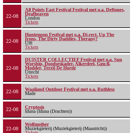
All Points East Festival Festival met o.a. Deftones,
Deafheaven
22-08
London
Tickets
Huntenpop Festival met o.a. Di-rect, Up The
Irons, The Dirty Daddies, Therapy?
22-08
Ulft
Tickets
DUISTER COLLECTIEF Festival met o.a. Sun
Worship, Doodseskader, Alkerdeel, Ggu:ll,
22-08
Modder, Terzij De Horde
Utrecht
Tickets
Waailand Outdoor Festival met o.a. Ruthless
22-08
Made
Cryptosis
22-08
Iduna (Iduna (Drachten))
Wolfmother
22-08
Muziekgieterij (Muziekgieterij (Maastricht))
Tickets