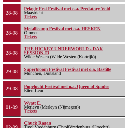
Pelagic Fest Festival met o.a. Predatory Void
28-08
Maastricht
Tickets
Metallicamp Festival met o.a. HESKEN
28-08
Ommen
Tickets
THE HICKEY UNDERWORLD - DAK
28-08
SESSION #3
Wilde Westen (Wilde Westen (Kortrijk))
Superbloom Festival Festival met o.a. Bastille
29-08
Munchen, Duitsland
Popelucht Festival met o.a. Queen of Spades
29-08
Etten-Leur
Wyatt E.
01-09
Merleyn (Merleyn (Nijmegen))
Tickets
Chuck Ragan
02-09
TivoliVredenburg (TivoliVredenburg (Utrecht))