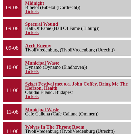
Midnight
09-08
Bibelot (Bibelot (Dordrecht))
Tickets
Spectral Wound
09-08
Hall Of Fame (Hall Of Fame (Tilburg))
Tickets
Arch Enemy
09-08
TivoliVredenburg (TivoliVredenburg (Utrecht))
Municipal Waste
10-08
Dynamo (Dynamo (Eindhoven))
Tickets
Sziget Festival met o.a. John Coffey, Bring Me The
Horizon, Health
11-08
Óbudai Eiland, Budapest
Tickets
Municipal Waste
11-08
Cafe Calluna (Cafe Calluna (Ommen))
Wolves In The Throne Room
11-08
TivoliVredenburg (TivoliVredenburg (Utrecht))