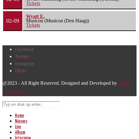
Tickets
Wyatt E.
02-09
Musicon (Musicon (Den Haag))
Tickets
Facebook
Twitter
Instagram
Flickr
@2023 - All Right Reserved. Designed and Developed by
Harm
Lourenssen
Home
Nieuws
Live
Album
Interview