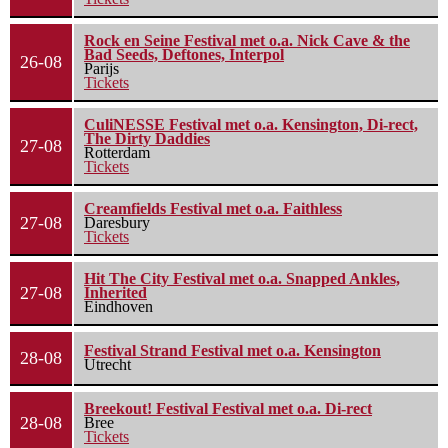
Rock en Seine Festival met o.a. Nick Cave & the
Bad Seeds, Deftones, Interpol
26-08
Parijs
Tickets
CuliNESSE Festival met o.a. Kensington, Di-rect,
The Dirty Daddies
27-08
Rotterdam
Tickets
Creamfields Festival met o.a. Faithless
27-08
Daresbury
Tickets
Hit The City Festival met o.a. Snapped Ankles,
27-08
Inherited
Eindhoven
Festival Strand Festival met o.a. Kensington
28-08
Utrecht
Breekout! Festival Festival met o.a. Di-rect
28-08
Bree
Tickets