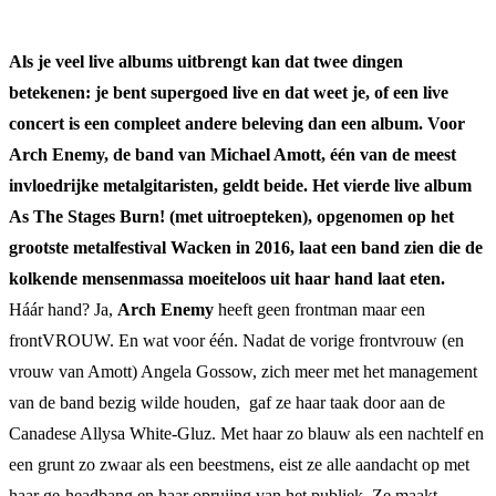
Als je veel live albums uitbrengt kan dat twee dingen
betekenen: je bent supergoed live en dat weet je, of een live
concert is een compleet andere beleving dan een album. Voor
Arch Enemy, de band van Michael Amott, één van de meest
invloedrijke metalgitaristen, geldt beide. Het vierde live album
As The Stages Burn! (met uitroepteken), opgenomen op het
grootste metalfestival Wacken in 2016, laat een band zien die de
kolkende mensenmassa moeiteloos uit haar hand laat eten.
Háár hand? Ja,
Arch Enemy
heeft geen frontman maar een
frontVROUW. En wat voor één. Nadat de vorige frontvrouw (en
vrouw van Amott) Angela Gossow, zich meer met het management
van de band bezig wilde houden, gaf ze haar taak door aan de
Canadese Allysa White-Gluz. Met haar zo blauw als een nachtelf en
een grunt zo zwaar als een beestmens, eist ze alle aandacht op met
haar ge-headbang en haar opruiing van het publiek. Ze maakt