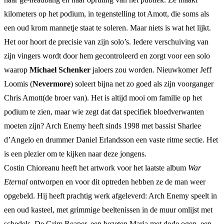
kilometers op het podium, in tegenstelling tot Amott, die soms als
een oud krom mannetje staat te soleren. Maar niets is wat het lijkt.
Het oor hoort de precisie van zijn solo’s. Iedere verschuiving van
zijn vingers wordt door hem gecontroleerd en zorgt voor een solo
waarop
Michael Schenker
jaloers zou worden. Nieuwkomer Jeff
Loomis (
Nevermore
) soleert bijna net zo goed als zijn voorganger
Chris Amott(de broer van). Het is altijd mooi om familie op het
podium te zien, maar wie zegt dat dat specifiek bloedverwanten
moeten zijn? Arch Enemy heeft sinds 1998 met bassist Sharlee
d’Angelo en drummer Daniel Erlandsson een vaste ritme sectie. Het
is een plezier om te kijken naar deze jongens.
Costin Chioreanu heeft het artwork voor het laatste album
War
Eternal
ontworpen en voor dit optreden hebben ze de man weer
opgebeld. Hij heeft prachtig werk afgeleverd: Arch Enemy speelt in
een oud kasteel, met grimmige beeltenissen in de muur omlijst met
schedels. De Grim Reaper, een bezeten Maria met dode ogen, een