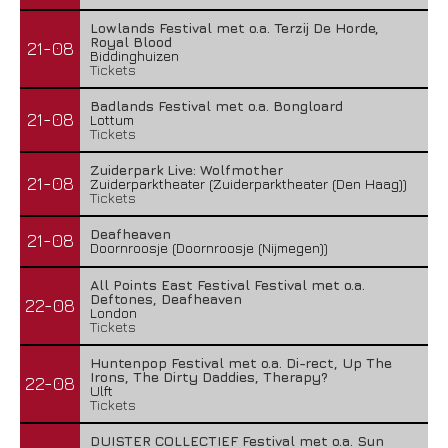
Lowlands Festival met o.a. Terzij De Horde,
Royal Blood
21-08
Biddinghuizen
Tickets
Badlands Festival met o.a. Bongloard
21-08
Lottum
Tickets
Zuiderpark Live: Wolfmother
21-08
Zuiderparktheater (Zuiderparktheater (Den Haag))
Tickets
Deafheaven
21-08
Doornroosje (Doornroosje (Nijmegen))
All Points East Festival Festival met o.a.
Deftones, Deafheaven
22-08
London
Tickets
Huntenpop Festival met o.a. Di-rect, Up The
Irons, The Dirty Daddies, Therapy?
22-08
Ulft
Tickets
DUISTER COLLECTIEF Festival met o.a. Sun