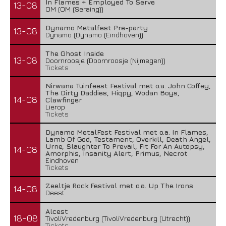
In Flames + Employed To Serve
13-08
OM (OM (Seraing))
Dynamo Metalfest Pre-party
13-08
Dynamo (Dynamo (Eindhoven))
The Ghost Inside
13-08
Doornroosje (Doornroosje (Nijmegen))
Tickets
Nirwana Tuinfeest Festival met o.a. John Coffey,
The Dirty Daddies, Hiqpy, Wodan Boys,
14-08
Clawfinger
Lierop
Tickets
Dynamo MetalFest Festival met o.a. In Flames,
Lamb Of God, Testament, Overkill, Death Angel,
Urne, Slaughter To Prevail, Fit For An Autopsy,
14-08
Amorphis, Insanity Alert, Primus, Necrot
Eindhoven
Tickets
Zeeltje Rock Festival met o.a. Up The Irons
14-08
Deest
Alcest
18-08
TivoliVredenburg (TivoliVredenburg (Utrecht))
Tickets