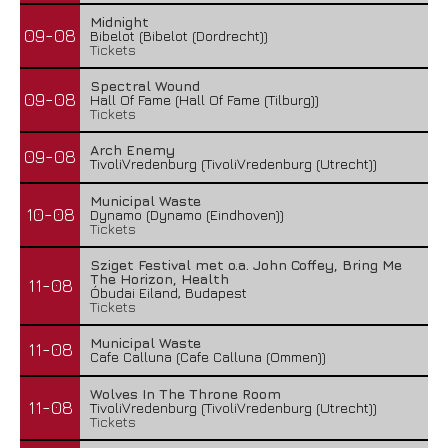
Midnight
09-08
Bibelot (Bibelot (Dordrecht))
Tickets
Spectral Wound
09-08
Hall Of Fame (Hall Of Fame (Tilburg))
Tickets
Arch Enemy
09-08
TivoliVredenburg (TivoliVredenburg (Utrecht))
Municipal Waste
10-08
Dynamo (Dynamo (Eindhoven))
Tickets
Sziget Festival met o.a. John Coffey, Bring Me
The Horizon, Health
11-08
Óbudai Eiland, Budapest
Tickets
Municipal Waste
11-08
Cafe Calluna (Cafe Calluna (Ommen))
Wolves In The Throne Room
11-08
TivoliVredenburg (TivoliVredenburg (Utrecht))
Tickets