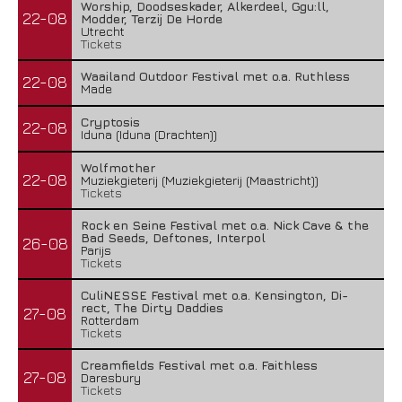
Worship, Doodseskader, Alkerdeel, Ggu:ll,
22-08
Modder, Terzij De Horde
Utrecht
Tickets
Waailand Outdoor Festival met o.a. Ruthless
22-08
Made
Cryptosis
22-08
Iduna (Iduna (Drachten))
Wolfmother
22-08
Muziekgieterij (Muziekgieterij (Maastricht))
Tickets
Rock en Seine Festival met o.a. Nick Cave & the
Bad Seeds, Deftones, Interpol
26-08
Parijs
Tickets
CuliNESSE Festival met o.a. Kensington, Di-
rect, The Dirty Daddies
27-08
Rotterdam
Tickets
Creamfields Festival met o.a. Faithless
27-08
Daresbury
Tickets