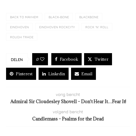
BACK TO MAYHEM
BLACK-BONE
BLACKBONE
EINDHOVEN
EINDHOVEN ROCKCITY
ROCK 'N' ROLL
ROUGH TRADE
Facebook
Twitter
0
DELEN
Pinterest
Linkedin
Email
vorig bericht
Admiral Sir Cloudesley Shovell – Don't Hear It…Fear It!
volgend bericht
Candlemass – Psalms for the Dead