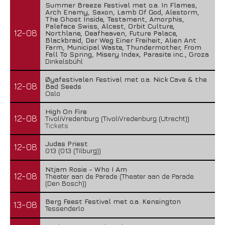
Summer Breeze Festival met o.a. In Flames,
Arch Enemy, Saxon, Lamb Of God, Alestorm,
The Ghost Inside, Testament, Amorphis,
Paleface Swiss, Alcest, Orbit Culture,
12-08
Northlane, Deafheaven, Future Palace,
Blackbraid, Der Weg Einer Freiheit, Alien Ant
Farm, Municipal Waste, Thundermother, From
Fall To Spring, Misery Index, Parasite inc., Groza
Dinkelsbühl
Øyafestivalen Festival met o.a. Nick Cave & the
12-08
Bad Seeds
Oslo
High On Fire
12-08
TivoliVredenburg (TivoliVredenburg (Utrecht))
Tickets
Judas Priest
12-08
013 (013 (Tilburg))
Ntjam Rosie - Who I Am
12-08
Theater aan de Parade (Theater aan de Parade
(Den Bosch))
Berg Feest Festival met o.a. Kensington
13-08
Tessenderlo