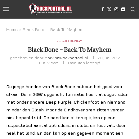
Home
»
Black Bone – Back To Mayhem
ALBUM REVIEW
Black Bone – Back To Mayhem
geschreven door
Marvin@rockportaal.nl
26 juni 2012
689
views
1 minuten leestijd
De jonge honden van Black Bone hebben het goed voor
elkaar. De in 2007 opgericht formatie heeft al opgetreden
met onder andere Deep Purple, Chickenfoot en niemand
minder dan Slash. Maar de Eindhovenaren zitten verder
niet bepaald stil. De band kan al terug kijken op een
respectabel aantal optredens in clubs en festivals door
heel het land. En dan kan op een gegeven moment een