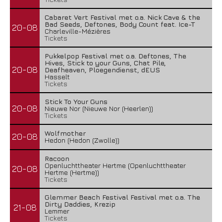
Cabaret Vert Festival met o.a. Nick Cave & the
Bad Seeds, Deftones, Body Count feat. Ice-T
20-08
Charleville-Mézières
Tickets
Pukkelpop Festival met o.a. Deftones, The
Hives, Stick to your Guns, Chat Pile,
20-08
Deafheaven, Ploegendienst, dEUS
Hasselt
Tickets
Stick To Your Guns
20-08
Nieuwe Nor (Nieuwe Nor (Heerlen))
Tickets
Wolfmother
20-08
Hedon (Hedon (Zwolle))
Racoon
Openluchttheater Hertme (Openluchttheater
20-08
Hertme (Hertme))
Tickets
Glemmer Beach Festival Festival met o.a. The
Dirty Daddies, Krezip
21-08
Lemmer
Tickets