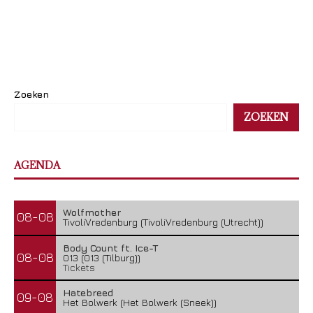
Zoeken
ZOEKEN
AGENDA
Wolfmother
08-08
TivoliVredenburg (TivoliVredenburg (Utrecht))
Body Count ft. Ice-T
08-08
013 (013 (Tilburg))
Tickets
Hatebreed
09-08
Het Bolwerk (Het Bolwerk (Sneek))