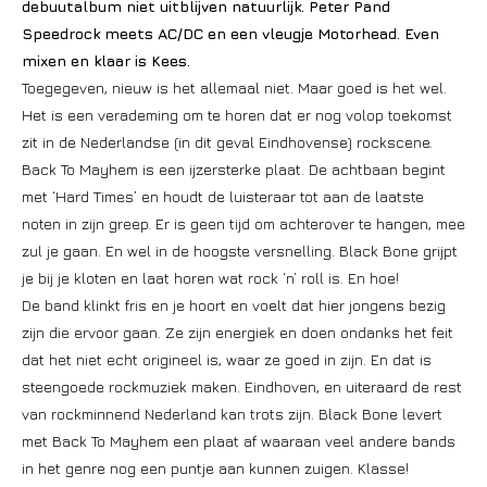
debuutalbum niet uitblijven natuurlijk. Peter Pand
Speedrock meets AC/DC en een vleugje Motorhead. Even
mixen en klaar is Kees.
Toegegeven, nieuw is het allemaal niet. Maar goed is het wel.
Het is een verademing om te horen dat er nog volop toekomst
zit in de Nederlandse (in dit geval Eindhovense) rockscene.
Back To Mayhem is een ijzersterke plaat. De achtbaan begint
met ‘Hard Times’ en houdt de luisteraar tot aan de laatste
noten in zijn greep. Er is geen tijd om achterover te hangen, mee
zul je gaan. En wel in de hoogste versnelling. Black Bone grijpt
je bij je kloten en laat horen wat rock ‘n’ roll is. En hoe!
De band klinkt fris en je hoort en voelt dat hier jongens bezig
zijn die ervoor gaan. Ze zijn energiek en doen ondanks het feit
dat het niet echt origineel is, waar ze goed in zijn. En dat is
steengoede rockmuziek maken. Eindhoven, en uiteraard de rest
van rockminnend Nederland kan trots zijn. Black Bone levert
met Back To Mayhem een plaat af waaraan veel andere bands
in het genre nog een puntje aan kunnen zuigen. Klasse!