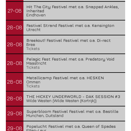
Hit The City Festival met o.a. Snapped Ankles,
27-08
Inherited
Eindhoven
Festival Strand Festival met o.a. Kensington
28-08
Utrecht
Breekout! Festival Festival met o.a. Di-rect
28-08
Bree
Tickets
Pelagic Fest Festival met o.a. Predatory Void
28-08
Maastricht
Tickets
Metallicamp Festival met o.a. HESKEN
28-08
Ommen
Tickets
THE HICKEY UNDERWORLD - DAK SESSION #3
28-08
Wilde Westen (Wilde Westen (Kortrijk))
Superbloom Festival Festival met o.a. Bastille
29-08
Munchen, Duitsland
Popelucht Festival met o.a. Queen of Spades
29-08
Etten-Leur