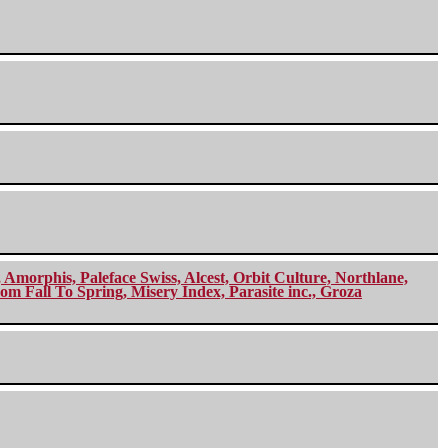
morphis, Paleface Swiss, Alcest, Orbit Culture, Northlane,
m Fall To Spring, Misery Index, Parasite inc., Groza