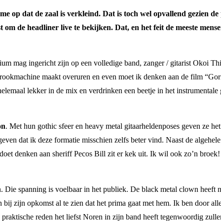
 me op dat de zaal is verkleind. Dat is toch wel opvallend gezien 
st om de headliner live te bekijken. Dat, en het feit de meeste mens
ium mag ingericht zijn op een volledige band, zanger / gitarist Okoi Thi
ookmachine maakt overuren en even moet ik denken aan de film “Goril
helemaal lekker in de mix en verdrinken een beetje in het instrumentale
on
. Met hun gothic sfeer en heavy metal gitaarheldenposes geven ze het
geven dat ik deze formatie misschien zelfs beter vind. Naast de algehel
oet denken aan sheriff Pecos Bill zit er kek uit. Ik wil ook zo’n broek
n. Die spanning is voelbaar in het publiek. De black metal clown heeft n
bij zijn opkomst al te zien dat het prima gaat met hem. Ik ben door al
praktische reden het liefst Noren in zijn band heeft tegenwoordig zull