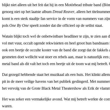
blijkt niet alleen uit het feit dat hij in een Motörhead tribute band (B
genoeg niet op het laatste album
Dread Reaver
, alleen het titelnumme
komt is een sterk staaltje fan service in de vorm van nummers van zi
pols
One By One
speelt zonder dat die officieel op de setlist staat.
Watain blijkt toch wel de onbetwistbare headliner te zijn, te zien aan
vol met vuur, occult ogende rekwisieten en heel groot hun bandnaam
ook een beetje de occulte koster van de band die zorgt dat de fakkels
gesmeten doet wellicht wat stoer en rebels aan, maar is natuurlijk 
metal band als dit valt het toch een beetje uit de toom wat mij betref
Dat gezegd hebbende staat het muzikaal als een huis. Het klinkt all
pit in de meer veilige havens van het publiek geslingerd. Met nummers 
het vervolg van de Grote Black Metal Theatershow als Erik de vlammen
Het was zeker een vermakelijke avond. Wat mij betreft werkte de comb
waren.