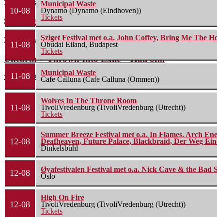
3 augustus 2026
Municipal Waste
10-08
Dynamo (Dynamo (Eindhoven))
Tickets
Savatage – 013 Tilburg – 01/08/2026
Sziget Festival met o.a. John Coffey, Bring Me The H
3 augustus 2026
11-08
Óbudai Eiland, Budapest
Tickets
Unearth + Thrown Into Exile – Hall of...
Municipal Waste
11-08
29 juli 2026
Cafe Calluna (Cafe Calluna (Ommen))
Wolves In The Throne Room
11-08
TivoliVredenburg (TivoliVredenburg (Utrecht))
Tickets
Summer Breeze Festival met o.a. In Flames, Arch Ene
12-08
Deafheaven, Future Palace, Blackbraid, Der Weg Eine
Dinkelsbühl
Øyafestivalen Festival met o.a. Nick Cave & the Bad 
12-08
Oslo
High On Fire
12-08
TivoliVredenburg (TivoliVredenburg (Utrecht))
Tickets