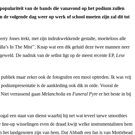
de populariteit van de bands die vanavond op het podium zullen
en de volgende dag weer op werk of school moeten zijn zal dit tot
erry Jones trekt, met zijn indrukwekkende gestalte, moeiteloos alle
la’s In The Mist’’. Knap wat een dik geluid deze twee mannen neer
 geweld. De nadruk van de setlist ligt op de meest recente EP,
Lese
 publiek maar zeker ook de fotografen een mooi optreden. Ik was vrij
e podiumpresentatie is de aankleding ook dik in orde. Vooral de
! Niet verrassend gaan
Melancholia
en
Funeral Pyre
er het beste in bij
ogal een staat van dienst waarbij hij net wat teveel tarwe smoothies
le line-up wisselingen even de draad kwijt welke instrumentalisten hem
en het landgenoten zijn van hem. Dat Abbath een fan is van Motörhead