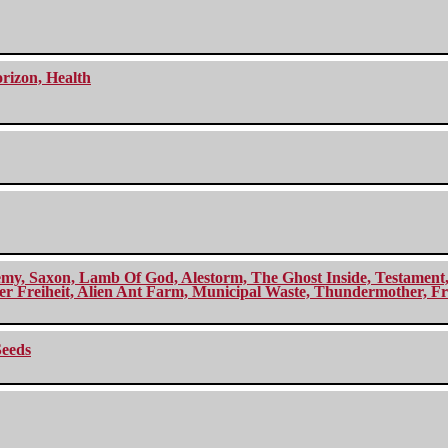
orizon, Health
my, Saxon, Lamb Of God, Alestorm, The Ghost Inside, Testament, A
r Freiheit, Alien Ant Farm, Municipal Waste, Thundermother, Fro
Seeds