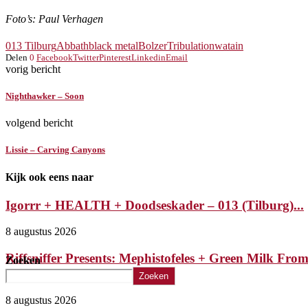
Foto’s: Paul Verhagen
013 Tilburg
Abbath
black metal
Bolzer
Tribulation
watain
Delen
0
Facebook
Twitter
Pinterest
Linkedin
Email
vorig bericht
Nighthawker – Soon
volgend bericht
Lissie – Carving Canyons
Kijk ook eens naar
Igorrr + HEALTH + Doodseskader – 013 (Tilburg)...
8 augustus 2026
Riffsniffer Presents: Mephistofeles + Green Milk Fro
Zoeken
Planet...
Zoeken
8 augustus 2026