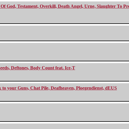
f God, Testament, Overkill, Death Angel, Urne, Slaughter To Prev
eeds, Deftones, Body Count feat. Ice-T
ck to your Guns, Chat Pile, Deafheaven, Ploegendienst, dEUS