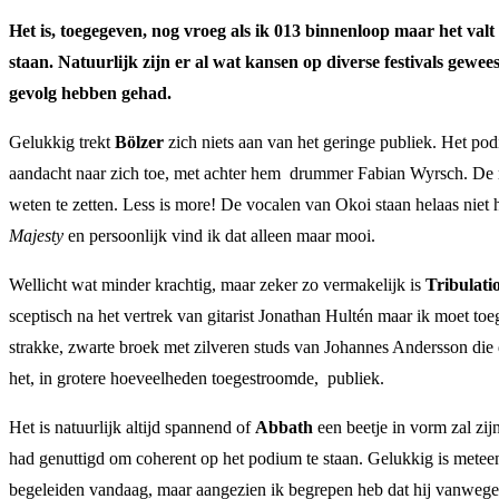
Het is, toegegeven, nog vroeg als ik 013 binnenloop maar het valt
staan. Natuurlijk zijn er al wat kansen op diverse festivals gewee
gevolg hebben gehad.
Gelukkig trekt
Bölzer
zich niets aan van het geringe publiek. Het pod
aandacht naar zich toe, met achter hem drummer Fabian Wyrsch. De r
weten te zetten. Less is more! De vocalen van Okoi staan helaas niet 
Majesty
en persoonlijk vind ik dat alleen maar mooi.
Wellicht wat minder krachtig, maar zeker zo vermakelijk is
Tribulati
sceptisch na het vertrek van gitarist Jonathan Hultén maar ik moet toe
strakke, zwarte broek met zilveren studs van Johannes Andersson die d
het, in grotere hoeveelheden toegestroomde, publiek.
Het is natuurlijk altijd spannend of
Abbath
een beetje in vorm zal zij
had genuttigd om coherent op het podium te staan. Gelukkig is meteen 
begeleiden vandaag, maar aangezien ik begrepen heb dat hij vanwege 