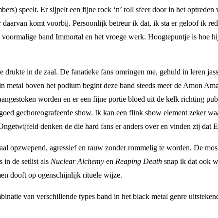
ömbers) speelt. Er sijpelt een fijne rock ‘n’ roll sfeer door in het optre
r daarvan komt voorbij. Persoonlijk betreur ik dat, ik sta er geloof ik r
jn voormalige band Immortal en het
vroege werk. Hoogtepuntje is hoe hi
 de drukte in de zaal. De fanatieke fans omringen me, gehuld in leren j
 in metal boven het podium begint deze band steeds meer de Amon Amar
 aangestoken worden en er een fijne portie bloed uit de kelk richting p
een goed gechoreografeerde show. Ik kan een flink show element zeker w
t. Ongetwijfeld denken de die hard fans er anders over en vinden zij dat
emaal opzwepend, agressief en rauw zonder rommelig te worden. De mosh
in de setlist als
Nuclear Alchemy
en
Reaping Death
snap ik dat ook 
 dooft op ogenschijnlijk rituele wijze.
inatie van verschillende types band in het black metal genre uitsteken