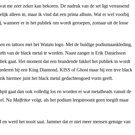
den wat me zeer zeker kan bekoren. De nadruk van de set ligt verrassend
edelijk alleen in, maar ik vind dat een prima album. Wat er wel voorbij
j, wanneer er in het publiek om wordt geroepen, zomaar uit de losse
assen en tattoos met het Watain logo. Met de huidige podiumaankleding,
th van de black metal te worden. Naast zanger is Erik Danielsson
ubliek gaat. Het moment dat een brandende fakkel het publiek in wordt
aarderen bij een King Diamond, KISS of Ghost maar bij een trve black
 Erik hiermee juist het black metal gedachtengoed vorm geeft.
pit gaat dan ook volledig los en worden er wat metalheads vanuit de
wel. Na
Malfeitor
volgt, als het podium leegstroomt geen toegift maar
d en werd het nooit saai. Jammer dat er niet meer mensen getuige van