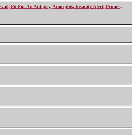
ail, Fit For An Autopsy, Amorphis, Insanity Alert, Primus,