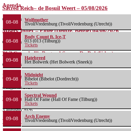
Agenda
Sacred Reich– de Bosuil Weert – 05/08/2026
6 augustus 2026
Wolfmother
08-08
TivoliVredenburg (TivoliVredenburg (Utrecht))
Misery Index – Elpee (Deinze, België) 04/06/2026
Body Count ft. Ice-T
08-08
013 (013 (Tilburg))
6 augustus 2026
Tickets
Phil Campbell’s Bastard Sons – De Pul (Uden)...
Hatebreed
09-08
Het Bolwerk (Het Bolwerk (Sneek))
6 augustus 2026
Midnight
Life Of Agony + Second Function – Underworld...
09-08
Bibelot (Bibelot (Dordrecht))
Tickets
4 augustus 2026
Spectral Wound
Nick Cave & The Bad Seeds – Preston...
09-08
Hall Of Fame (Hall Of Fame (Tilburg))
Tickets
3 augustus 2026
Arch Enemy
09-08
TivoliVredenburg (TivoliVredenburg (Utrecht))
Wolfmother + The Howlers – o2 Shepherd’s Bush...