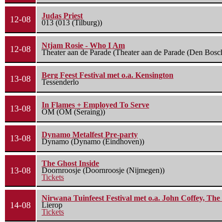
Judas Priest
12-08
013 (013 (Tilburg))
Ntjam Rosie - Who I Am
12-08
Theater aan de Parade (Theater aan de Parade (Den Bosc
Berg Feest Festival met o.a. Kensington
13-08
Tessenderlo
In Flames + Employed To Serve
13-08
OM (OM (Seraing))
Dynamo Metalfest Pre-party
13-08
Dynamo (Dynamo (Eindhoven))
The Ghost Inside
13-08
Doornroosje (Doornroosje (Nijmegen))
Tickets
Nirwana Tuinfeest Festival met o.a. John Coffey, Th
14-08
Lierop
Tickets