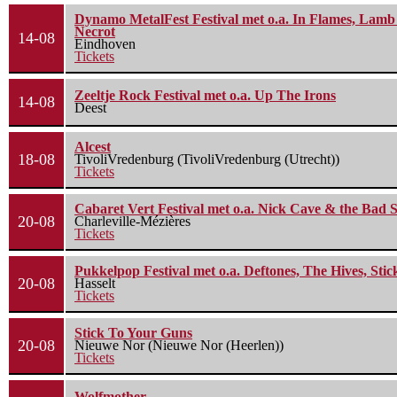
Dynamo MetalFest Festival met o.a. In Flames, Lamb O
Necrot
14-08
Eindhoven
Tickets
Zeeltje Rock Festival met o.a. Up The Irons
14-08
Deest
Alcest
18-08
TivoliVredenburg (TivoliVredenburg (Utrecht))
Tickets
Cabaret Vert Festival met o.a. Nick Cave & the Bad S
20-08
Charleville-Mézières
Tickets
Pukkelpop Festival met o.a. Deftones, The Hives, Sti
20-08
Hasselt
Tickets
Stick To Your Guns
20-08
Nieuwe Nor (Nieuwe Nor (Heerlen))
Tickets
Wolfmother