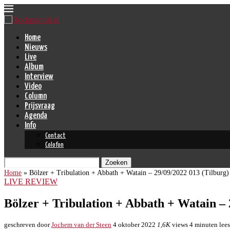
Home
Nieuws
Live
Album
Interview
Video
Column
Prijsvraag
Agenda
Info
Contact
Colofon
Zoeken
Home
»
Bölzer + Tribulation + Abbath + Watain – 29/09/2022 013 (Tilburg)
LIVE REVIEW
Bölzer + Tribulation + Abbath + Watain – 
geschreven door
Jochem van der Steen
4 oktober 2022
1,6K
views
4 minuten lees