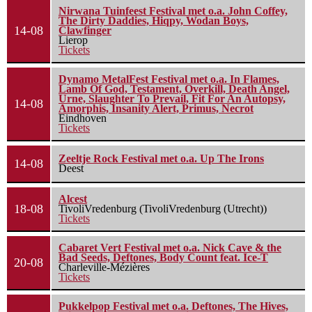
Nirwana Tuinfeest Festival met o.a. John Coffey,
The Dirty Daddies, Hiqpy, Wodan Boys,
14-08
Clawfinger
Lierop
Tickets
Dynamo MetalFest Festival met o.a. In Flames,
Lamb Of God, Testament, Overkill, Death Angel,
Urne, Slaughter To Prevail, Fit For An Autopsy,
14-08
Amorphis, Insanity Alert, Primus, Necrot
Eindhoven
Tickets
Zeeltje Rock Festival met o.a. Up The Irons
14-08
Deest
Alcest
18-08
TivoliVredenburg (TivoliVredenburg (Utrecht))
Tickets
Cabaret Vert Festival met o.a. Nick Cave & the
Bad Seeds, Deftones, Body Count feat. Ice-T
20-08
Charleville-Mézières
Tickets
Pukkelpop Festival met o.a. Deftones, The Hives,