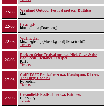
Waailand Outdoor Festival met o.a. Ruthless
22-08
Made
Cryptosis
22-08
Iduna (Iduna (Drachten))
Wolfmother
22-08
Muziekgieterij (Muziekgieterij (Maastricht))
Tickets
Rock en Seine Festival met o.a. Nick Cave & the
Bad Seeds, Deftones, Interpol
26-08
Parijs
Tickets
CuliNESSE Festival met o.a. Kensington, Di-rect,
The Dirty Daddies
27-08
Rotterdam
Tickets
Creamfields Festival met o.a. Faithless
27-08
Daresbury
Tickets