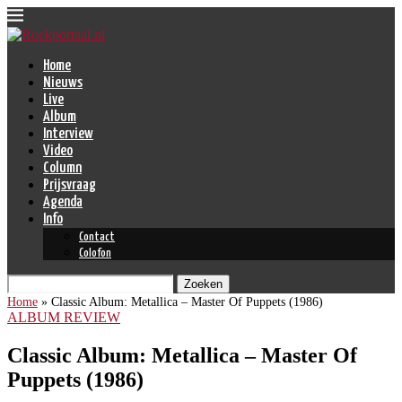
Home
Nieuws
Live
Album
Interview
Video
Column
Prijsvraag
Agenda
Info
Contact
Colofon
Zoeken
Home
»
Classic Album: Metallica – Master Of Puppets (1986)
ALBUM REVIEW
Classic Album: Metallica – Master Of
Puppets (1986)