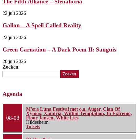
The Fifth Alliance – Stenahoria
22 juli 2026
Gallon – A Spell Called Reality
22 juli 2026
Green Carnation – A Dark Poem II: Sanguis
20 juli 2026
Zoeken
Zoeken
Agenda
M'era Luna Festival met o.a. Auger, Clan Of
Xymox, Xandria, Within Temptation, In Extremo,
08-08
Floor Jansen, White Lies
Hildesheim
Tickets