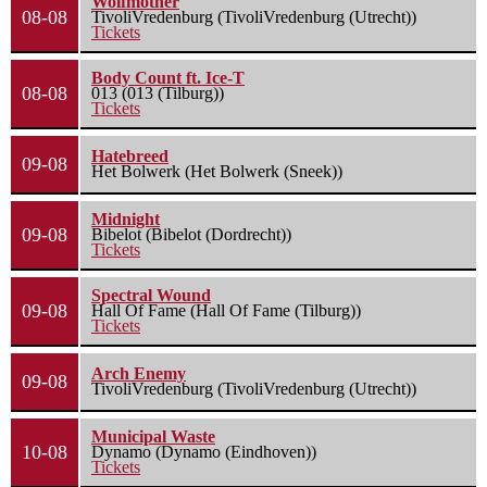
Wolfmother
08-08
TivoliVredenburg (TivoliVredenburg (Utrecht))
Tickets
Body Count ft. Ice-T
08-08
013 (013 (Tilburg))
Tickets
Hatebreed
09-08
Het Bolwerk (Het Bolwerk (Sneek))
Midnight
09-08
Bibelot (Bibelot (Dordrecht))
Tickets
Spectral Wound
09-08
Hall Of Fame (Hall Of Fame (Tilburg))
Tickets
Arch Enemy
09-08
TivoliVredenburg (TivoliVredenburg (Utrecht))
Municipal Waste
10-08
Dynamo (Dynamo (Eindhoven))
Tickets