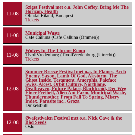
Sziget Festival met o.a. John Coffey, Bring Me The
Horizon, Health
11-08
Óbudai Eiland, Budapest
Tickets
Municipal Waste
11-08
Cafe Calluna (Cafe Calluna (Ommen))
Wolves In The Throne Room
11-08
TivoliVredenburg (TivoliVredenburg (Utrecht))
Tickets
Summer Breeze Festival met o.a. In Flames, Arch
Enemy, Saxon, Lamb Of God, Alestorm, The
Ghost Inside, Testament, Amorphis, Paleface
Swiss, Alcest, Orbit Culture, Northlane,
12-08
Deafheaven, Future Palace, Blackbraid, Der Weg
Einer Freiheit, Alien Ant Farm, Municipal Waste,
Thundermother, From Fall To Spring, Misery
Index, Parasite inc., Groza
Dinkelsbühl
Øyafestivalen Festival met o.a. Nick Cave & the
12-08
Bad Seeds
Oslo