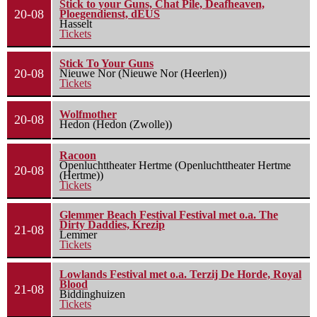
Stick to your Guns, Chat Pile, Deafheaven,
20-08
Ploegendienst, dEUS
Hasselt
Tickets
Stick To Your Guns
20-08
Nieuwe Nor (Nieuwe Nor (Heerlen))
Tickets
Wolfmother
20-08
Hedon (Hedon (Zwolle))
Racoon
Openluchttheater Hertme (Openluchttheater Hertme
20-08
(Hertme))
Tickets
Glemmer Beach Festival Festival met o.a. The
Dirty Daddies, Krezip
21-08
Lemmer
Tickets
Lowlands Festival met o.a. Terzij De Horde, Royal
Blood
21-08
Biddinghuizen
Tickets