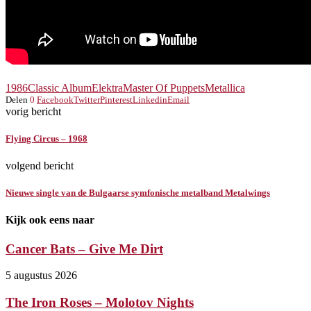
1986
Classic Album
Elektra
Master Of Puppets
Metallica
Delen
0
Facebook
Twitter
Pinterest
Linkedin
Email
vorig bericht
Flying Circus – 1968
volgend bericht
Nieuwe single van de Bulgaarse symfonische metalband Metalwings
Kijk ook eens naar
Cancer Bats – Give Me Dirt
5 augustus 2026
The Iron Roses – Molotov Nights