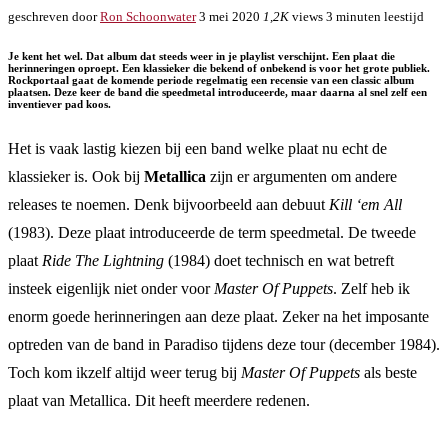
geschreven door
Ron Schoonwater
3 mei 2020
1,2K
views
3 minuten leestijd
Je kent het wel. Dat album dat steeds weer in je playlist verschijnt. Een plaat die
herinneringen oproept. Een klassieker die bekend of onbekend is voor het grote publiek.
Rockportaal gaat de komende periode regelmatig een recensie van een classic album
plaatsen. Deze keer de band die speedmetal introduceerde, maar daarna al snel zelf een
inventiever pad koos.
Het is vaak lastig kiezen bij een band welke plaat nu echt de
klassieker is. Ook bij
Metallica
zijn er argumenten om andere
releases te noemen. Denk bijvoorbeeld aan debuut
Kill ‘em All
(1983). Deze plaat introduceerde de term speedmetal. De tweede
plaat
Ride The Lightning
(1984) doet technisch en wat betreft
insteek eigenlijk niet onder voor
Master Of Puppets
. Zelf heb ik
enorm goede herinneringen aan deze plaat. Zeker na het imposante
optreden van de band in Paradiso tijdens deze tour (december 1984).
Toch kom ikzelf altijd weer terug bij
Master Of Puppets
als beste
plaat van Metallica. Dit heeft meerdere redenen.