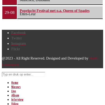
Popelucht Festival met o.a. Queen of Spades
29-08
Etten-Leur
Facebook
Twitter
Instagram
Flickr
@2023 - All Right Reserved. Designed and Developed by
Harm
Lourenssen
Home
Nieuws
Live
Album
Interview
Video