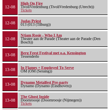
High On Fire
12-08
TivoliVredenburg (TivoliVredenburg (Utrecht))
Tickets
Judas Priest
12-08
013 (013 (Tilburg))
Ntjam Rosie - Who I Am
12-08
Theater aan de Parade (Theater aan de Parade (Den
Bosch))
Berg Feest Festival met o.a. Kensington
13-08
Tessenderlo
In Flames + Employed To Serve
13-08
OM (OM (Seraing))
Dynamo Metalfest Pre-party
13-08
Dynamo (Dynamo (Eindhoven))
The Ghost Inside
13-08
Doornroosje (Doornroosje (Nijmegen))
Tickets