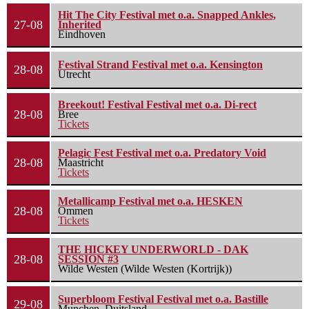
Hit The City Festival met o.a. Snapped Ankles,
27-08
Inherited
Eindhoven
Festival Strand Festival met o.a. Kensington
28-08
Utrecht
Breekout! Festival Festival met o.a. Di-rect
28-08
Bree
Tickets
Pelagic Fest Festival met o.a. Predatory Void
28-08
Maastricht
Tickets
Metallicamp Festival met o.a. HESKEN
28-08
Ommen
Tickets
THE HICKEY UNDERWORLD - DAK
28-08
SESSION #3
Wilde Westen (Wilde Westen (Kortrijk))
Superbloom Festival Festival met o.a. Bastille
29-08
Munchen, Duitsland