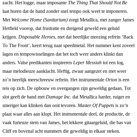
zacht. Het logge, maar imposante
The Thing That Should Not Be
laat horen dat de band zonder snel tempo ook weet te imponeren.
Met
Welcome Home (Sanitarium)
zorgt Metallica, met zanger James
Hetfield voorop, dat frustratie en dreigend geweld een geluid
krijgen.
Disposable Heroes
, met dat heerlijke meezing refrein ‘Back
To The Front’, keert terug naar speedmetal. Het nummer kent zoveel
lagen en tempowisselingen dat het toch weer anders klinkt dan
anders. Valse predikanten inspireren
Leper Messiah
tot een log,
maar melodieuze aanklacht. Heftig, zwaar aangezet en met weer
zo’n heerlijk meeschreeuw refrein. Het instrumentale
Orion
is een
reis op zich. De opbouw en overgangen zijn geweldig gedaan. Tot
slot geeft de band met
Damage Inc.
dat Metallica harder, ruiger en
smeriger kan klinken dan ooit tevoren.
Master Of Puppets
is zo’n
plaat waar alles aan klopt. Het instrumentale deel, de productie, de
vaak furieuze stem van James, het lekkere gitaargeluid, die bas van
Cliff en bovenal acht nummers die geweldig in elkaar steken.