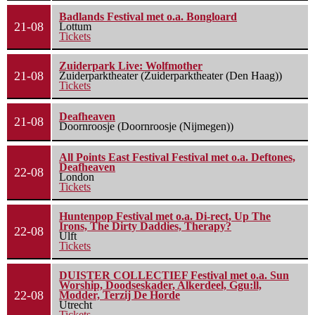
Badlands Festival met o.a. Bongloard
21-08
Lottum
Tickets
Zuiderpark Live: Wolfmother
21-08
Zuiderparktheater (Zuiderparktheater (Den Haag))
Tickets
Deafheaven
21-08
Doornroosje (Doornroosje (Nijmegen))
All Points East Festival Festival met o.a. Deftones,
Deafheaven
22-08
London
Tickets
Huntenpop Festival met o.a. Di-rect, Up The
Irons, The Dirty Daddies, Therapy?
22-08
Ulft
Tickets
DUISTER COLLECTIEF Festival met o.a. Sun
Worship, Doodseskader, Alkerdeel, Ggu:ll,
22-08
Modder, Terzij De Horde
Utrecht
Tickets