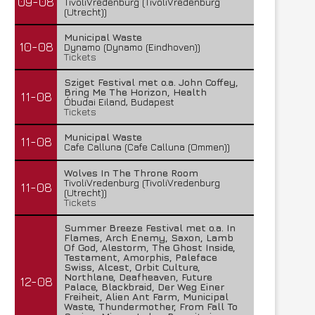
09-08
TivoliVredenburg (TivoliVredenburg
(Utrecht))
Municipal Waste
10-08
Dynamo (Dynamo (Eindhoven))
Tickets
Sziget Festival met o.a. John Coffey,
Bring Me The Horizon, Health
11-08
Óbudai Eiland, Budapest
Tickets
Municipal Waste
11-08
Cafe Calluna (Cafe Calluna (Ommen))
Wolves In The Throne Room
TivoliVredenburg (TivoliVredenburg
11-08
(Utrecht))
Tickets
Summer Breeze Festival met o.a. In
Flames, Arch Enemy, Saxon, Lamb
Of God, Alestorm, The Ghost Inside,
Testament, Amorphis, Paleface
Swiss, Alcest, Orbit Culture,
Northlane, Deafheaven, Future
12-08
Palace, Blackbraid, Der Weg Einer
Freiheit, Alien Ant Farm, Municipal
Waste, Thundermother, From Fall To