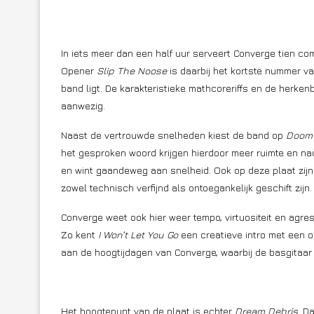
In iets meer dan een half uur serveert Converge tien co
Opener
Slip The Noose
is daarbij het kortste nummer va
band ligt. De karakteristieke mathcoreriffs en de herke
aanwezig.
Naast de vertrouwde snelheden kiest de band op
Doom 
het gesproken woord krijgen hierdoor meer ruimte en nadr
en wint gaandeweg aan snelheid. Ook op deze plaat zijn
zowel technisch verfijnd als ontoegankelijk geschift zijn.
Converge weet ook hier weer tempo, virtuositeit en agres
Zo kent
I Won’t Let You Go
een creatieve intro met een 
aan de hoogtijdagen van Converge, waarbij de basgitaar
Het hoogtepunt van de plaat is echter
Dream Debris
. D