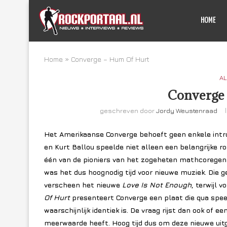
HOME
Home
»
Converge – Hum Of Hurt
AL
Converge
geschreven door
Jordy Weustenraad
Het Amerikaanse Converge behoeft geen enkele int
en Kurt Ballou speelde niet alleen een belangrijke r
één van de pioniers van het zogeheten mathcoregenre.
was het dus hoognodig tijd voor nieuwe muziek. Die ge
verscheen het nieuwe
Love Is Not Enough
, terwijl 
Of Hurt
presenteert Converge een plaat die qua speeld
waarschijnlijk identiek is. De vraag rijst dan ook of
meerwaarde heeft. Hoog tijd dus om deze nieuwe uit