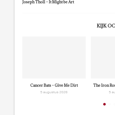
Joseph Tholl – It Might be Art
KIJK O
Cancer Bats – Give Me Dirt
The Iron Ro
5 augustus 2026
5 a