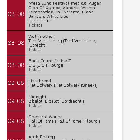
M'era Luna Festival met o.a. Auger,
Clan Of Xymox, Xandria, Within
Temptation, In Extremo, Floor
08-08
Jansen, White Lies
Hildesheim
Tickets
Wolfmother
TivoliVredenburg (TivoliVredenburg
08-08
(Utrecht))
Tickets
Body Count ft. Ice-T
08-08
013 (013 (Tilburg))
Tickets
Hatebreed
09-08
Het Bolwerk (Het Bolwerk (Sneek))
Midnight
09-08
Bibelot (Bibelot (Dordrecht))
Tickets
Spectral Wound
09-08
Hall Of Fame (Hall Of Fame (Tilburg))
Tickets
Arch Enemy