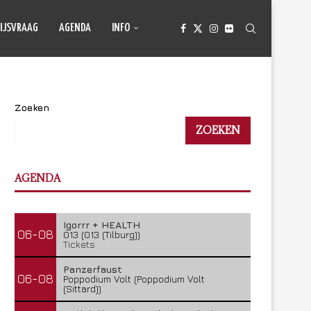
IJSVRAAG
AGENDA
INFO
Zoeken
ZOEKEN
AGENDA
Igorrr + HEALTH
06-08
013 (013 (Tilburg))
Tickets
Panzerfaust
06-08
Poppodium Volt (Poppodium Volt
(Sittard))