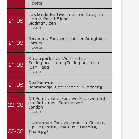
Tickets
Lowlands Festival met o.a. Terzij De
Horde, Royal Blood
21-08
Biddinghuizen
Tickets
Badlands Festival met o.a. Bongloard
21-08
Lottum
Tickets
Zuiderpark Live: Wolfmother
Zuiderparktheater (Zuiderparktheater
21-08
(Den Haag))
Tickets
Deafheaven
21-08
Doornroosje (Doornroosje (Nijmegen))
All Points East Festival Festival met
o.a. Deftones, Deafheaven
22-08
London
Tickets
Huntenpop Festival met o.a. Di-rect,
Up The Irons, The Dirty Daddies,
22-08
Therapy?
Ulft