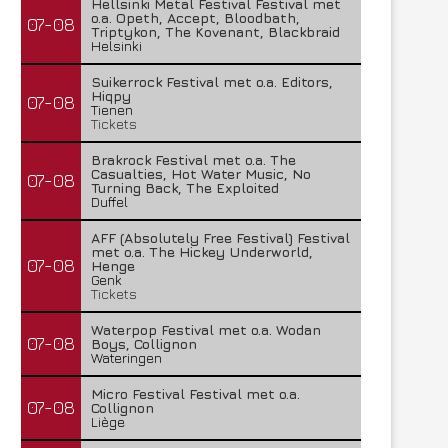
Hellsinki Metal Festival Festival met
o.a. Opeth, Accept, Bloodbath,
07-08
Triptykon, The Kovenant, Blackbraid
Helsinki
Suikerrock Festival met o.a. Editors,
Hiqpy
07-08
Tienen
Tickets
Brakrock Festival met o.a. The
Casualties, Hot Water Music, No
07-08
Turning Back, The Exploited
Duffel
AFF (Absolutely Free Festival) Festival
met o.a. The Hickey Underworld,
07-08
Henge
Genk
Tickets
Waterpop Festival met o.a. Wodan
07-08
Boys, Collignon
Wateringen
Micro Festival Festival met o.a.
07-08
Collignon
Liège