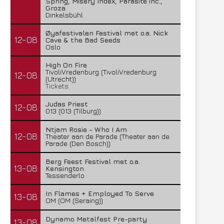
Spring, Misery Index, Parasite inc.,
Groza
Dinkelsbühl
Øyafestivalen Festival met o.a. Nick
12-08
Cave & the Bad Seeds
Oslo
High On Fire
TivoliVredenburg (TivoliVredenburg
12-08
(Utrecht))
Tickets
Judas Priest
12-08
013 (013 (Tilburg))
Ntjam Rosie - Who I Am
12-08
Theater aan de Parade (Theater aan de
Parade (Den Bosch))
Berg Feest Festival met o.a.
Lunatic Soul – Transition II
Boneripper – Radiant In
13-08
Kensington
Tessenderlo
29 juli 2026
27 juli 2026
In Flames + Employed To Serve
13-08
OM (OM (Seraing))
Dynamo Metalfest Pre-party
13-08