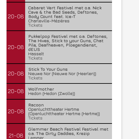
Cabaret Vert Festival met o.a. Nick
Cave & the Bad Seeds, Deftones,
20-08
Body Count feat. Ice-T
Charleville-Mézières
Tickets
Pukkelpop Festival met o.a. Deftones,
The Hives, Stick to your Guns, Chat
Pile, Deafheaven, Ploegendienst,
20-08
dEUS
Hasselt
Tickets
Stick To Your Guns
20-08
Nieuwe Nor (Nieuwe Nor (Heerlen))
Tickets
Wolfmother
20-08
Hedon (Hedon (Zwolle))
Racoon
Openluchttheater Hertme
20-08
(Openluchttheater Hertme (Hertme))
Tickets
Glemmer Beach Festival Festival met
o.a. The Dirty Daddies, Krezip
21-08
Lemmer