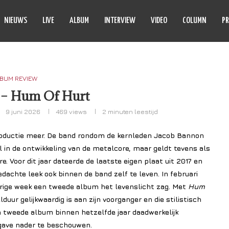
NIEUWS
LIVE
ALBUM
INTERVIEW
VIDEO
COLUMN
PR
BUM REVIEW
 – Hum Of Hurt
9 juni 2026
469
views
2 minuten leestijd
roductie meer. De band rondom de kernleden Jacob Bannon
ol in de ontwikkeling van de metalcore, maar geldt tevens als
 Voor dit jaar dateerde de laatste eigen plaat uit 2017 en
dachte leek ook binnen de band zelf te leven. In februari
vorige week een tweede album het levenslicht zag. Met
Hum
uur gelijkwaardig is aan zijn voorganger en die stilistisch
 een tweede album binnen hetzelfde jaar daadwerkelijk
gave nader te beschouwen.