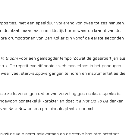
mposities, met een speelduur variërend van twee tot zes minuten.
n de plaat, maar laat onmiddellijk horen waar de kracht van de
nbare drumpatronen van Ben Koller zijn vanaf de eerste seconden
In Bloom
voor een gematigder tempo. Zowel de gitaarpartijen als
uk. De repetitieve riff nestelt zich moeiteloos in het geheugen
 weer veel start-stopovergangen te horen en instrumentaties die
sie zo te verenigen dat er van verveling geen enkele sprake is.
ongewoon aanstekelijk karakter en doet
It’s Not Up To Us
denken
 van Nate Newton een prominente plaats inneemt.
ankzij de vele percussievormen en de sterke basintro ontstaat