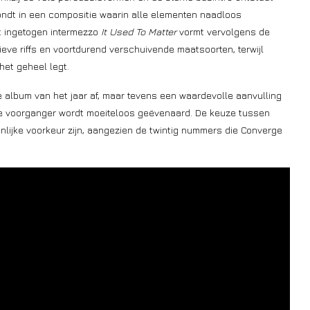
ondt in een compositie waarin alle elementen naadloos
t ingetogen intermezzo
It Used To Matter
vormt vervolgens de
ieve riffs en voortdurend verschuivende maatsoorten, terwijl
het geheel legt.
e album van het jaar af, maar tevens een waardevolle aanvulling
 de voorganger wordt moeiteloos geëvenaard. De keuze tussen
lijke voorkeur zijn, aangezien de twintig nummers die Converge