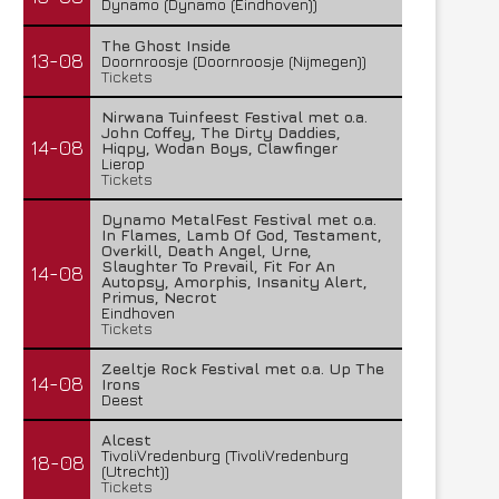
Dynamo (Dynamo (Eindhoven))
The Ghost Inside
13-08
Doornroosje (Doornroosje (Nijmegen))
Tickets
Nirwana Tuinfeest Festival met o.a.
John Coffey, The Dirty Daddies,
14-08
Hiqpy, Wodan Boys, Clawfinger
Lierop
Tickets
Dynamo MetalFest Festival met o.a.
In Flames, Lamb Of God, Testament,
Overkill, Death Angel, Urne,
Slaughter To Prevail, Fit For An
14-08
Autopsy, Amorphis, Insanity Alert,
Primus, Necrot
Eindhoven
Tickets
Zeeltje Rock Festival met o.a. Up The
14-08
Irons
Deest
Alcest
TivoliVredenburg (TivoliVredenburg
18-08
(Utrecht))
Tickets