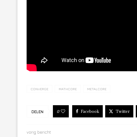
CONVERGE
MATHCORE
METALCORE
Facebook
Twitter
0
DELEN
vorig bericht