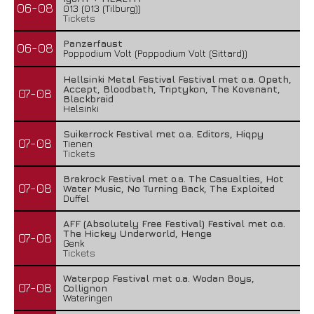
06-08
013 (013 (Tilburg))
Tickets
Panzerfaust
06-08
Poppodium Volt (Poppodium Volt (Sittard))
Hellsinki Metal Festival Festival met o.a. Opeth,
Accept, Bloodbath, Triptykon, The Kovenant,
07-08
Blackbraid
Helsinki
Suikerrock Festival met o.a. Editors, Hiqpy
07-08
Tienen
Tickets
Brakrock Festival met o.a. The Casualties, Hot
07-08
Water Music, No Turning Back, The Exploited
Duffel
AFF (Absolutely Free Festival) Festival met o.a.
The Hickey Underworld, Henge
07-08
Genk
Tickets
Waterpop Festival met o.a. Wodan Boys,
07-08
Collignon
Wateringen