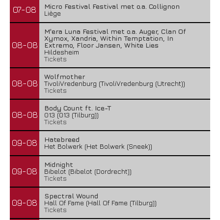
Micro Festival Festival met o.a. Collignon
07-08
Liège
M'era Luna Festival met o.a. Auger, Clan Of
Xymox, Xandria, Within Temptation, In
08-08
Extremo, Floor Jansen, White Lies
Hildesheim
Tickets
Wolfmother
08-08
TivoliVredenburg (TivoliVredenburg (Utrecht))
Tickets
Body Count ft. Ice-T
08-08
013 (013 (Tilburg))
Tickets
Hatebreed
09-08
Het Bolwerk (Het Bolwerk (Sneek))
Midnight
09-08
Bibelot (Bibelot (Dordrecht))
Tickets
Spectral Wound
09-08
Hall Of Fame (Hall Of Fame (Tilburg))
Tickets