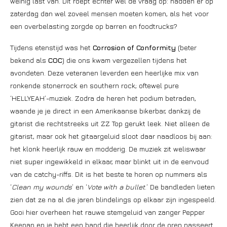
weinig last van. Dit roept echter wel de vraag op: hadden er op
zaterdag dan wel zoveel mensen moeten komen, als het voor
een overbelasting zorgde op barren en foodtrucks?
Tijdens etenstijd was het
Corrosion of Conformity
(beter
bekend als
COC
) die ons kwam vergezellen tijdens het
avondeten. Deze veteranen leverden een heerlijke mix van
ronkende stonerrock en southern rock; oftewel pure
‘HELLYEAH’-muziek. Zodra de heren het podium betraden,
waande je je direct in een Amerikaanse bikerbar, dankzij de
gitarist die rechtstreeks uit ZZ Top gerukt leek. Niet alleen de
gitarist, maar ook het gitaargeluid sloot daar naadloos bij aan:
het klonk heerlijk rauw en modderig. De muziek zit weliswaar
niet super ingewikkeld in elkaar, maar blinkt uit in de eenvoud
van de catchy-riffs. Dit is het beste te horen op nummers als
‘
Clean my wounds
’ en ‘
Vote with a bullet
.’ De bandleden lieten
zien dat ze na al die jaren blindelings op elkaar zijn ingespeeld.
Gooi hier overheen het rauwe stemgeluid van zanger Pepper
Keenan en je hebt een band die heerlijk door de oren passeert.