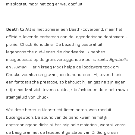
misplaatst, maar het zag er wel gaaf uit.
Death to All
is niet zomaar een Death-coverband, maar het
officiële, levende eerbetoon aan de legendarische deathmetal-
pionier Chuck Schuldiner. De bezetting bestaat uit
legendarische oud-leden die daadwerkelijk hebben
meegespeeld op de grensverleggende albums zoals
Symbolic
en
Human
. Hierin kreeg Max Phelps de loodzware taak om
Chucks vocalen en gitaarlijnen te honoreren. Hij levert hierin
een fantastische prestatie, zo behoudt hij enigszins zijn eigen
stijl maar laat zich tevens duidelijk beïnvloeden door het rauwe
stemgeluid van Chuck.
Wat deze heren in Maastricht lieten horen, was ronduit
buitengewoon. De sound van de band kwam namelijk
angstaanjagend dicht bij het originele materiaal, waarbij vooral
de basgitaar met de fabelachtige slaps van Di Giorgio een