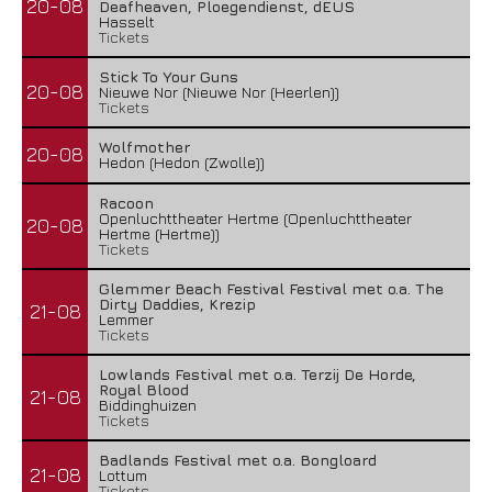
20-08
Deafheaven, Ploegendienst, dEUS
Hasselt
Tickets
Stick To Your Guns
20-08
Nieuwe Nor (Nieuwe Nor (Heerlen))
Tickets
Wolfmother
20-08
Hedon (Hedon (Zwolle))
Racoon
Openluchttheater Hertme (Openluchttheater
20-08
Hertme (Hertme))
Tickets
Glemmer Beach Festival Festival met o.a. The
Dirty Daddies, Krezip
21-08
Lemmer
Tickets
Lowlands Festival met o.a. Terzij De Horde,
Royal Blood
21-08
Biddinghuizen
Tickets
Badlands Festival met o.a. Bongloard
21-08
Lottum
Tickets