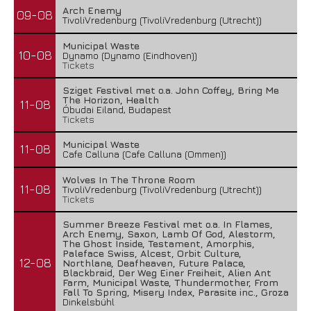
Arch Enemy
09-08
TivoliVredenburg (TivoliVredenburg (Utrecht))
Municipal Waste
10-08
Dynamo (Dynamo (Eindhoven))
Tickets
Sziget Festival met o.a. John Coffey, Bring Me
The Horizon, Health
11-08
Óbudai Eiland, Budapest
Tickets
Municipal Waste
11-08
Cafe Calluna (Cafe Calluna (Ommen))
Wolves In The Throne Room
11-08
TivoliVredenburg (TivoliVredenburg (Utrecht))
Tickets
Summer Breeze Festival met o.a. In Flames,
Arch Enemy, Saxon, Lamb Of God, Alestorm,
The Ghost Inside, Testament, Amorphis,
Paleface Swiss, Alcest, Orbit Culture,
12-08
Northlane, Deafheaven, Future Palace,
Blackbraid, Der Weg Einer Freiheit, Alien Ant
Farm, Municipal Waste, Thundermother, From
Fall To Spring, Misery Index, Parasite inc., Groza
Dinkelsbühl