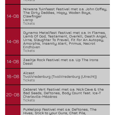
Nirwana Tuinfeest Festival met o.a. John Coffey,
The Dirty Daddies, Hiqpy, Wodan Boys,
14-08
Clawfinger
Lierop
Tickets
Dynamo MetalFest Festival met o.a. In Flames,
Lamb Of God, Testament, Overkill, Death Angel,
Urne, Slaughter To Prevail, Fit For An Autopsy,
14-08
Amorphis, Insanity Alert, Primus, Necrot
Eindhoven
Tickets
Zeeltje Rock Festival met o.a. Up The Irons
14-08
Deest
Alcest
18-08
TivoliVredenburg (TivoliVredenburg (Utrecht))
Tickets
Cabaret Vert Festival met o.a. Nick Cave & the
Bad Seeds, Deftones, Body Count feat. Ice-T
20-08
Charleville-Mézières
Tickets
Pukkelpop Festival met o.a. Deftones, The
Hives, Stick to your Guns, Chat Pile,