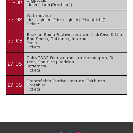
Cryptosis
22-08
Iduna (Iduna (Drachten))
Wolfmother
22-08
Muziekgieterij (Muziekgieterij (Maastricht))
Tickets
Rock en Seine Festival met o.a. Nick Cave & the
Bad Seeds, Deftones, Interpol
26-08
Parijs
Tickets
CuliNESSE Festival met o.a. Kensington, Di-
rect, The Dirty Daddies
27-08
Rotterdam
Tickets
Creamfields Festival met o.a. Faithless
27-08
Daresbury
Tickets