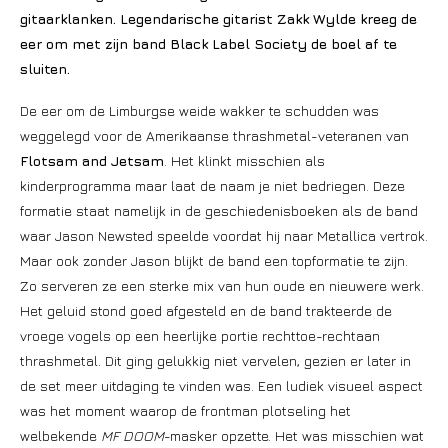
gitaarklanken. Legendarische gitarist Zakk Wylde kreeg de
eer om met zijn band Black Label Society de boel af te
sluiten.
De eer om de Limburgse weide wakker te schudden was
weggelegd voor de Amerikaanse thrashmetal-veteranen van
Flotsam and Jetsam
. Het klinkt misschien als
kinderprogramma maar laat de naam je niet bedriegen. Deze
formatie staat namelijk in de geschiedenisboeken als de band
waar Jason Newsted speelde voordat hij naar Metallica vertrok.
Maar ook zonder Jason blijkt de band een topformatie te zijn.
Zo serveren ze een sterke mix van hun oude en nieuwere werk.
Het geluid stond goed afgesteld en de band trakteerde de
vroege vogels op een heerlijke portie rechttoe-rechtaan
thrashmetal. Dit ging gelukkig niet vervelen, gezien er later in
de set meer uitdaging te vinden was. Een ludiek visueel aspect
was het moment waarop de frontman plotseling het
welbekende
MF DOOM
-masker opzette. Het was misschien wat