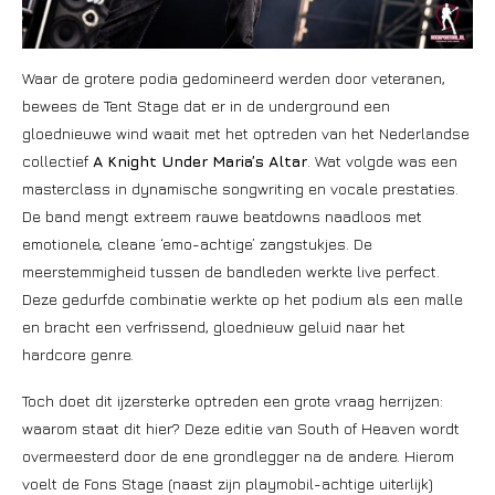
Waar de grotere podia gedomineerd werden door veteranen,
bewees de Tent Stage dat er in de underground een
gloednieuwe wind waait met het optreden van het Nederlandse
collectief
A Knight Under Maria’s Altar
. Wat volgde was een
masterclass in dynamische songwriting en vocale prestaties.
De band mengt extreem rauwe beatdowns naadloos met
emotionele, cleane ‘emo-achtige’ zangstukjes. De
meerstemmigheid tussen de bandleden werkte live perfect.
Deze gedurfde combinatie werkte op het podium als een malle
en bracht een verfrissend, gloednieuw geluid naar het
hardcore genre.
Toch doet dit ijzersterke optreden een grote vraag herrijzen:
waarom staat dit hier? Deze editie van South of Heaven wordt
overmeesterd door de ene grondlegger na de andere. Hierom
voelt de Fons Stage (naast zijn playmobil-achtige uiterlijk)