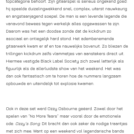
topcategorie behoort. Zijn gitaarspel is serieus ongekend goed:
hij speelde duizelingwekkend snel, complex, uiterst nauwkeurig
en angstaanjagend soepel. De man is een levende legende die
vanavond bewees tegen werkelijk alles opgewassen te zijn.
Daarom was het een doodse zonde dat de kickdrum zo
asociaal en ontiegelijk hard stond. Het adembenemende
gitaarwerk kwam er af en toe nauwelijks bovenuit. Zo bliezen de
trillingen kickdrum zelfs vlammetjes van aanstekers direct uit.
Hiermee vestigde Black Label Society zich zowel letterlijk als
figuurlijk als de allerluidste show van het weekend. Het was
dan ook fantastisch om te horen hoe de nummers langzaam
opbouwde en uiteindelijk tot explosie kwamen.
Ook in deze set werd Ozzy Osbourne geëerd. Zowel door het
spelen van “No More Tears” maar vooral door de emotionele
ode:
Ozzy’s Song
. Dit bracht dan ook zeker de nodige traantjes
met zich mee. Want op een weekend vol legendarische bands