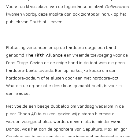
Vooral de klassiekers van de legendarische plaat
Deliverance
kwamen voorbij, deze maakte dan ook zichtbaar indruk op het
publiek van South of Heaven.
Plotseling verscheen er op de hardcore stage een band
genaamd
The Fifth Alliance
een vreemde toevoeging voor de
Fons Stage. Gezien dit de enige band in de tent was die geen
hardcore-beats leverde. Een opmerkelijke keuze om een
hardcore-podium af te sluiten door een niet hardcore-act.
Waarom de organisatie deze keus gemaakt heeft, is voor mij
een raadsel.
Het voelde een beetje dubbelop om vandaag wederom in de
plaat Chaos AD te duiken, gezien wij gisteren hiermee al
werden voorgeschoteld werden, maar niets is minder waar.
Ditmaal was het aan de oprichters van Sepultura: Max en Igor
Cavalera om te bewijzen dat zij een integraal onderdeel zijn van