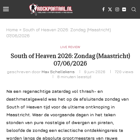
Home
»
South of Heaven 2026: Zondag (Maastricht)
07/06/2026
LIVE REVIEW
South of Heaven 2026: Zondag (Maastricht)
07/06/2026
geschreven door
Max Schellekens
9 juni 2026
720
views
8 minuten leestijd
Na een regenachtige zaterdag vol thrash- en
deathmetalgeweld was het op de afsluitende zondag van
South of Heaven tijd voor de ultieme ontknoping in
Maastricht. Waar de voorgaande dagen in het teken
stonden van pure nostalgie of dwergen en piraten,
beloofde de zondag een eclectische ontdekkingsreis te
worden langs de absolute grootmeesters van rauwe