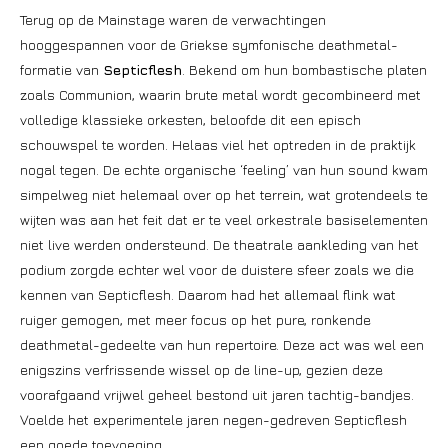
Terug op de Mainstage waren de verwachtingen
hooggespannen voor de Griekse symfonische deathmetal-
formatie van
Septicflesh
. Bekend om hun bombastische platen
zoals Communion, waarin brute metal wordt gecombineerd met
volledige klassieke orkesten, beloofde dit een episch
schouwspel te worden. Helaas viel het optreden in de praktijk
nogal tegen. De echte organische ‘feeling’ van hun sound kwam
simpelweg niet helemaal over op het terrein, wat grotendeels te
wijten was aan het feit dat er te veel orkestrale basiselementen
niet live werden ondersteund. De theatrale aankleding van het
podium zorgde echter wel voor de duistere sfeer zoals we die
kennen van Septicflesh. Daarom had het allemaal flink wat
ruiger gemogen, met meer focus op het pure, ronkende
deathmetal-gedeelte van hun repertoire. Deze act was wel een
enigszins verfrissende wissel op de line-up, gezien deze
voorafgaand vrijwel geheel bestond uit jaren tachtig-bandjes.
Voelde het experimentele jaren negen-gedreven Septicflesh
een goede toevoeging.