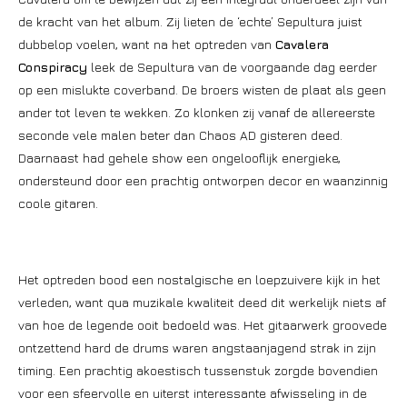
de kracht van het album. Zij lieten de ‘echte’ Sepultura juist
dubbelop voelen, want na het optreden van
Cavalera
Conspiracy
leek de Sepultura van de voorgaande dag eerder
op een mislukte coverband. De broers wisten de plaat als geen
ander tot leven te wekken. Zo klonken zij vanaf de allereerste
seconde vele malen beter dan Chaos AD gisteren deed.
Daarnaast had gehele show een ongelooflijk energieke,
ondersteund door een prachtig ontworpen decor en waanzinnig
coole gitaren.
Het optreden bood een nostalgische en loepzuivere kijk in het
verleden, want qua muzikale kwaliteit deed dit werkelijk niets af
van hoe de legende ooit bedoeld was. Het gitaarwerk groovede
ontzettend hard de drums waren angstaanjagend strak in zijn
timing. Een prachtig akoestisch tussenstuk zorgde bovendien
voor een sfeervolle en uiterst interessante afwisseling in de