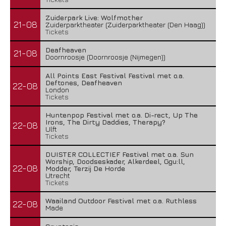
Zuiderpark Live: Wolfmother
21-08
Zuiderparktheater (Zuiderparktheater (Den Haag))
Tickets
Deafheaven
21-08
Doornroosje (Doornroosje (Nijmegen))
All Points East Festival Festival met o.a.
Deftones, Deafheaven
22-08
London
Tickets
Huntenpop Festival met o.a. Di-rect, Up The
Irons, The Dirty Daddies, Therapy?
22-08
Ulft
Tickets
DUISTER COLLECTIEF Festival met o.a. Sun
Worship, Doodseskader, Alkerdeel, Ggu:ll,
22-08
Modder, Terzij De Horde
Utrecht
Tickets
Waailand Outdoor Festival met o.a. Ruthless
22-08
Made