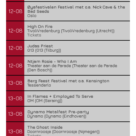
Øyafestivalen Festival met o.a. Nick Cave & the
12-08
Bad Seeds
Oslo
High On Fire
12-08
TivoliVredenburg (TivoliVredenburg (Utrecht))
Tickets
Judas Priest
12-08
013 (013 (Tilburg))
Ntjam Rosie - Who I Am
12-08
Theater aan de Parade (Theater aan de Parade
(Den Bosch))
Berg Feest Festival met o.a. Kensington
13-08
Tessenderlo
In Flames + Employed To Serve
13-08
OM (OM (Seraing))
Dynamo Metalfest Pre-party
13-08
Dynamo (Dynamo (Eindhoven))
The Ghost Inside
13-08
Doornroosje (Doornroosje (Nijmegen))
Tickets