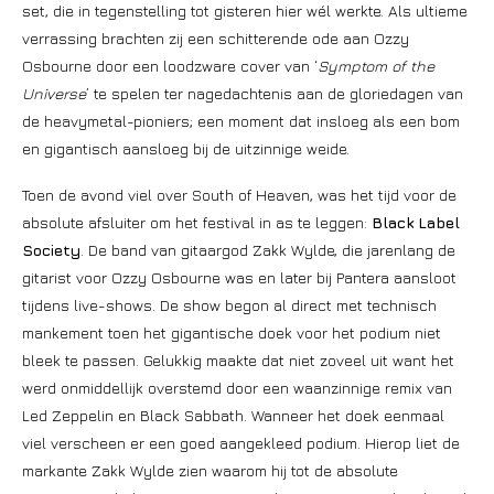
set, die in tegenstelling tot gisteren hier wél werkte. Als ultieme
verrassing brachten zij een schitterende ode aan Ozzy
Osbourne door een loodzware cover van ‘
Symptom of the
Universe
’ te spelen ter nagedachtenis aan de gloriedagen van
de heavymetal-pioniers; een moment dat insloeg als een bom
en gigantisch aansloeg bij de uitzinnige weide.
Toen de avond viel over South of Heaven, was het tijd voor de
absolute afsluiter om het festival in as te leggen:
Black Label
Society
. De band van gitaargod Zakk Wylde, die jarenlang de
gitarist voor Ozzy Osbourne was en later bij Pantera aansloot
tijdens live-shows. De show begon al direct met technisch
mankement toen het gigantische doek voor het podium niet
bleek te passen. Gelukkig maakte dat niet zoveel uit want het
werd onmiddellijk overstemd door een waanzinnige remix van
Led Zeppelin en Black Sabbath. Wanneer het doek eenmaal
viel verscheen er een goed aangekleed podium. Hierop liet de
markante Zakk Wylde zien waarom hij tot de absolute