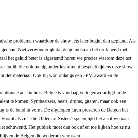
chnische problemen waardoor de show iets later begint dan gepland. Als
an gedaan. Niet verwonderlijk dat de geluidsman het druk heeft met
aal het geluid beter is afgestemd horen we precies waarom deze act
iste Judith die ook menig ander instrument bespeelt tijdens deze show.
or ouder materiaal. Ook hij won onlangs een 3FM-award en de
nationale acts in huis. België is vandaag vertegenwoordigd in de
lent te komen. Synthesizers, beats, drums, gitaren, maar ook een
ag is de band in vorm. De afgelopen jaren presteren de Belgen het
oral als ze “The Olders of Sisters” spelen lijkt het alsof we naar
niet schuwend. Het publiek moet dan ook af en toe kijken hoe ze nu
t blijven de Belgen die wederom verrassen!