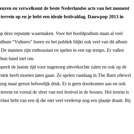
 deuren en verwelkomt de beste Nederlandse acts van het moment
 terrein op en je hebt een ideale festivaldag. Dauwpop 2013 in
deze reputatie waarmaken. Voor het hoofdpodium staan al veel
album “Vultures” horen en het publiek blijkt ook veel van dit album
De mannen zijn enthousiast en spelen in een rap tempo. Er vallen
 hun hand niet om.
speelt de laatste tijd voor nagenoeg uitverkochte zalen en ook op de
tek heeft moeten laten gaan. Ze spelen vandaag in The Barn oftewel
, zeg maar gerust behoorlijk druk. Er is geen doorkomen aan en ook
ein en vooral de sfeer van een festival in de bossen. Het terrein is
ast hebt van een dj die niet veel verderop nog een plaatje draait. Bij