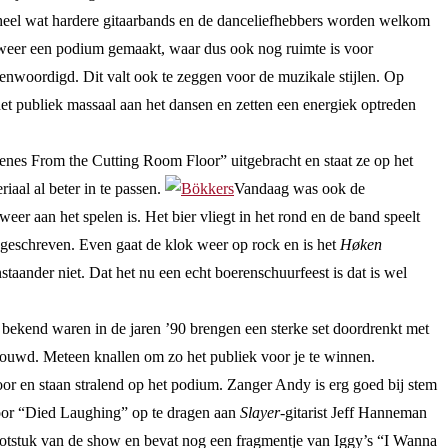
n heel wat hardere gitaarbands en de danceliefhebbers worden welkom
k weer een podium gemaakt, waar dus ook nog ruimte is voor
genwoordigd. Dit valt ook te zeggen voor de muzikale stijlen. Op
het publiek massaal aan het dansen en zetten een energiek optreden
nes From the Cutting Room Floor” uitgebracht en staat ze op het
al al beter in te passen.
Vandaag was ook de
eer aan het spelen is. Het bier vliegt in het rond en de band speelt
geschreven. Even gaat de klok weer op rock en is het
Høken
taander niet. Dat het nu een echt boerenschuurfeest is dat is wel
l bekend waren in de jaren ’90 brengen een sterke set doordrenkt met
ebouwd. Meteen knallen om zo het publiek voor je te winnen.
or en staan stralend op het podium. Zanger Andy is erg goed bij stem
door “Died Laughing” op te dragen aan
Slayer-
gitarist Jeff Hanneman
slotstuk van de show en bevat nog een fragmentje van Iggy’s “I Wanna