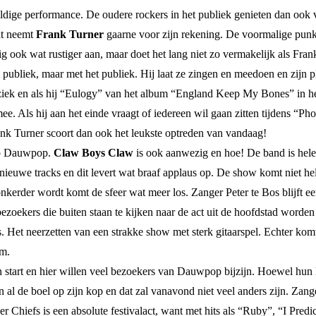
dige performance. De oudere rockers in het publiek genieten dan ook 
at neemt
Frank Turner
gaarne voor zijn rekening. De voormalige punkr
 ook wat rustiger aan, maar doet het lang niet zo vermakelijk als Frank
et publiek, maar met het publiek. Hij laat ze zingen en meedoen en zijn
uziek en als hij “Eulogy” van het album “England Keep My Bones” in het
mee. Als hij aan het einde vraagt of iedereen wil gaan zitten tijdens “P
nk Turner scoort dan ook het leukste optreden van vandaag!
op Dauwpop.
Claw Boys Claw
is ook aanwezig en hoe! De band is hele
ieuwe tracks en dit levert wat braaf applaus op. De show komt niet he
onkerder wordt komt de sfeer wat meer los. Zanger Peter te Bos blijft e
ezoekers die buiten staan te kijken naar de act uit de hoofdstad worden
et neerzetten van een strakke show met sterk gitaarspel. Echter komt h
um.
n start en hier willen veel bezoekers van Dauwpop bijzijn. Hoewel hun l
n al de boel op zijn kop en dat zal vanavond niet veel anders zijn. Zang
er Chiefs is een absolute festivalact, want met hits als “Ruby”, “I Pred