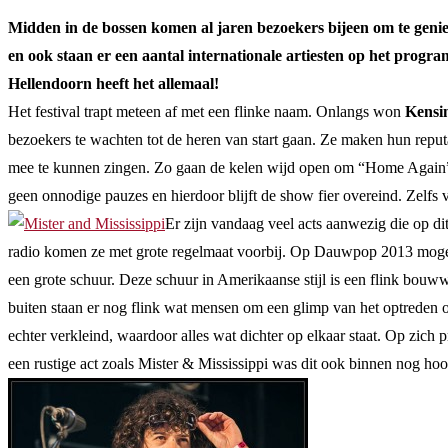
Midden in de bossen komen al jaren bezoekers bijeen om te geni
en ook staan er een aantal internationale artiesten op het progra
Hellendoorn heeft het allemaal!
Het festival trapt meteen af met een flinke naam. Onlangs won
Kensi
bezoekers te wachten tot de heren van start gaan. Ze maken hun reput
mee te kunnen zingen. Zo gaan de kelen wijd open om “Home Again” te
geen onnodige pauzes en hierdoor blijft de show fier overeind. Zel
Er zijn vandaag veel acts aanwezig die op d
radio komen ze met grote regelmaat voorbij. Op Dauwpop 2013 mogen 
een grote schuur. Deze schuur in Amerikaanse stijl is een flink bouw
buiten staan er nog flink wat mensen om een glimp van het optreden o
echter verkleind, waardoor alles wat dichter op elkaar staat. Op zich 
een rustige act zoals Mister & Mississippi was dit ook binnen nog hoo