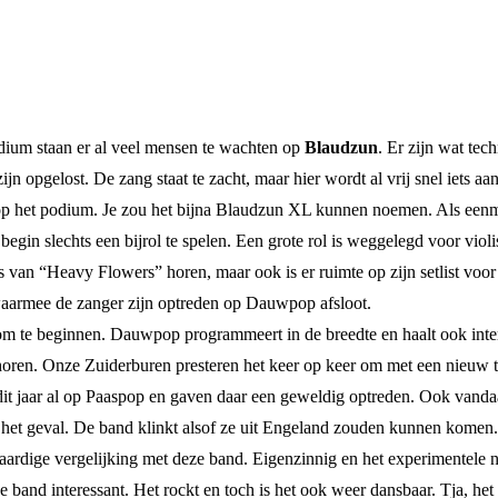
dium staan er al veel mensen te wachten op
Blaudzun
. Er zijn wat te
n opgelost. De zang staat te zacht, maar hier wordt al vrij snel iets a
n op het podium. Je zou het bijna Blaudzun XL kunnen noemen. Als eenm
begin slechts een bijrol te spelen. Een grote rol is weggelegd voor viol
 van “Heavy Flowers” horen, maar ook is er ruimte op zijn setlist vo
waarmee de zanger zijn optreden op Dauwpop afsloot.
om te beginnen. Dauwpop programmeert in de breedte en haalt ook inter
horen. Onze Zuiderburen presteren het keer op keer om met een nieuw ta
r dit jaar al op Paaspop en gaven daar een geweldig optreden. Ook vanda
et geval. De band klinkt alsof ze uit Engeland zouden kunnen komen. Vo
 aardige vergelijking met deze band. Eigenzinnig en het experimentele 
 band interessant. Het rockt en toch is het ook weer dansbaar. Tja, he