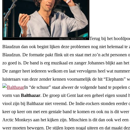
Terug bij het hoofdpo
Blaudzun dan ook begint lijken deze problemen nog niet helemaal te zij
Blaudzun. De formatie pakt flink uit en staat met zo’n acht persone
zo goed is. De band is erg muzikaal en zanger Johannes blijkt aan het 
De zanger heet iedereen welkom en laat vervolgens heel wat nummers
luisteraars van deze zender kennen voornamelijk de hit “Elephants” 
In “de schuur” staat alweer de volgende band te popelen 
vorm van
Balthazar
. De groep uit Gent laat een geheel eigen sound 
viool zijn bij Balthazar niet vreemd. De Indie-rockers stonden eerde
keer op keer om met een geniale band te komen en ook nu is dit weer h
Arctic Monkeys aan het kijken zijn. Misschien is dit dan ook wel een
weer moeten bewegen. De stijlen lopen nogal uiteen en dat maakt deze