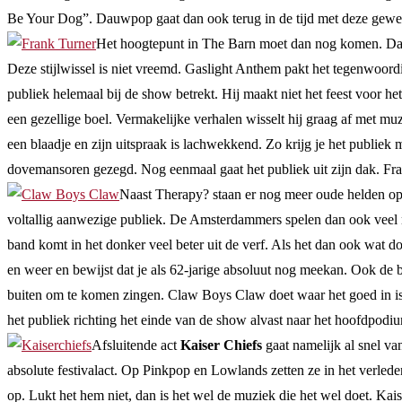
Be Your Dog”. Dauwpop gaat dan ook terug in de tijd met deze gewel
Het hoogtepunt in The Barn moet dan nog komen. D
Deze stijlwissel is niet vreemd. Gaslight Anthem pakt het tegenwoordig
publiek helemaal bij de show betrekt. Hij maakt niet het feest voor h
een gezellige boel. Vermakelijke verhalen wisselt hij graag af met m
een blaadje en zijn uitspraak is lachwekkend. Zo krijg je het publiek 
dovemansoren gezegd. Nog eenmaal gaat het publiek uit zijn dak. Fra
Naast Therapy? staan er nog meer oude helden 
voltallig aanwezige publiek. De Amsterdammers spelen dan ook veel n
band komt in het donker veel beter uit de verf. Als het dan ook wat d
en weer en bewijst dat je als 62-jarige absoluut nog meekan. Ook de b
buiten om te komen zingen. Claw Boys Claw doet waar het goed in is. H
het publiek richting het einde van de show alvast naar het hoofdpodi
Afsluitende act
Kaiser Chiefs
gaat namelijk al snel va
absolute festivalact. Op Pinkpop en Lowlands zetten ze in het verlede
op. Lukt het hem niet, dan is het wel de muziek die het wel doet. Kais