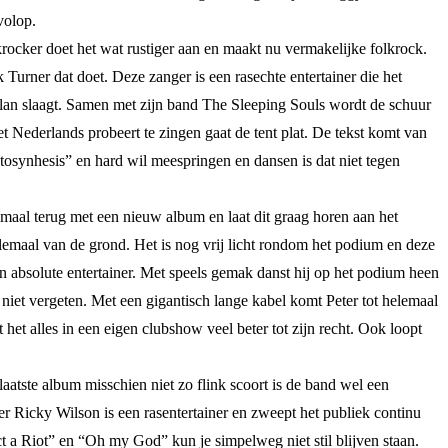
volop.
ocker doet het wat rustiger aan en maakt nu vermakelijke folkrock.
 Turner dat doet. Deze zanger is een rasechte entertainer die het
 plan slaagt. Samen met zijn band The Sleeping Souls wordt de schuur
 Nederlands probeert te zingen gaat de tent plat. De tekst komt van
hotosynhesis” en hard wil meespringen en dansen is dat niet tegen
maal terug met een nieuw album en laat dit graag horen aan het
lemaal van de grond. Het is nog vrij licht rondom het podium en deze
en absolute entertainer. Met speels gemak danst hij op het podium heen
 niet vergeten. Met een gigantisch lange kabel komt Peter tot helemaal
et alles in een eigen clubshow veel beter tot zijn recht. Ook loopt
aatste album misschien niet zo flink scoort is de band wel een
er Ricky Wilson is een rasentertainer en zweept het publiek continu
ict a Riot” en “Oh my God” kun je simpelweg niet stil blijven staan.