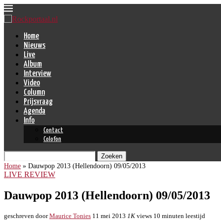
Home
Nieuws
Live
Album
Interview
Video
Column
Prijsvraag
Agenda
Info
Contact
Colofon
Zoeken
Home
»
Dauwpop 2013 (Hellendoorn) 09/05/2013
LIVE REVIEW
Dauwpop 2013 (Hellendoorn) 09/05/2013
geschreven door
Maurice Tonies
11 mei 2013
1K
views
10 minuten leestijd