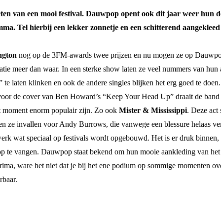
eten van een mooi festival. Dauwpop opent ook dit jaar weer hun
mma. Tel hierbij een lekker zonnetje en een schitterend aangekleed
ngton
nog op de 3FM-awards twee prijzen en nu mogen ze op Dauwpop 
atie meer dan waar. In een sterke show laten ze veel nummers van hun 
 laten klinken en ook de andere singles blijken het erg goed te doen. 
fs voor de cover van Ben Howard’s “Keep Your Head Up” draait de band
it moment enorm populair zijn. Zo ook
Mister & Mississippi
. Deze act 
ze invallen voor Andy Burrows, die vanwege een blessure helaas vers
werk wat speciaal op festivals wordt opgebouwd. Het is er druk binnen
p te vangen. Dauwpop staat bekend om hun mooie aankleding van het terr
prima, ware het niet dat je bij het ene podium op sommige momenten overl
rbaar.