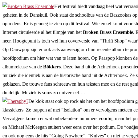
Het festival biedt vandaag heel wat verras
geheten in de Danskuil. Ook staat de schoolbus van de Bazzookas op 
optredens. Er is genoeg te zien op dit festival. Wie enkel komt voor 
Internet circuleerde al het filmpje van het
Broken Brass Ensemble
. 
neer. Hoogtepunt is toch wel hun coverversie van “Thrift Shop” waarbi
Op Dauwpop zijn er ook acts aanwezig om hun recente album te pro
hoofdpodium om hier wat van te laten horen. Op Paaspop klonken de 
albumrelease van de
Bökkers
. Deze band uit de Achterhoek presenteer
muziek die identiek is aan de historische band uit de Achterhoek. 
geblazen. De trouwe fans schreeuwen hun teksten mee en de rest geniet
duidelijk. Muziek is soms zo universeel….
De klok staat ook op rock als het om het hoofdpodium g
klassiekers. Ze trappen af met “Isolation” om er vervolgens meteen e
Vervolgens komen er wat onbekendere nummers voorbij, maar het publi
en Michael McKeegan stuitert weer eens over het podium. De “oudjes”
en ook nog eens de hits “Going Nowhere”, “Knives” en niet te vergete