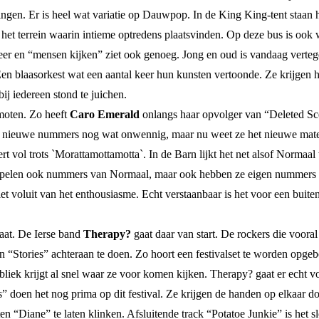
singen. Er is heel wat variatie op Dauwpop. In de King King-tent staa
het terrein waarin intieme optredens plaatsvinden. Op deze bus is oo
sfeer en “mensen kijken” ziet ook genoeg. Jong en oud is vandaag verte
Een blaasorkest wat een aantal keer hun kunsten vertoonde. Ze krijgen 
j iedereen stond te juichen.
moten. Zo heeft
Caro Emerald
onlangs haar opvolger van “Deleted Sce
nieuwe nummers nog wat onwennig, maar nu weet ze het nieuwe materia
t vol trots `Morattamottamotta`. In de Barn lijkt het net alsof Normaal w
Ze spelen ook nummers van Normaal, maar ook hebben ze eigen nummers 
 voluit van het enthousiasme. Echt verstaanbaar is het voor een buitens
aat. De Ierse band
Therapy?
gaat daar van start. De rockers die voora
en “Stories” achteraan te doen. Zo hoort een festivalset te worden opg
ek krijgt al snel waar ze voor komen kijken. Therapy? gaat er echt vo
 doen het nog prima op dit festival. Ze krijgen de handen op elkaar 
n “Diane” te laten klinken. Afsluitende track “Potatoe Junkie” is het 