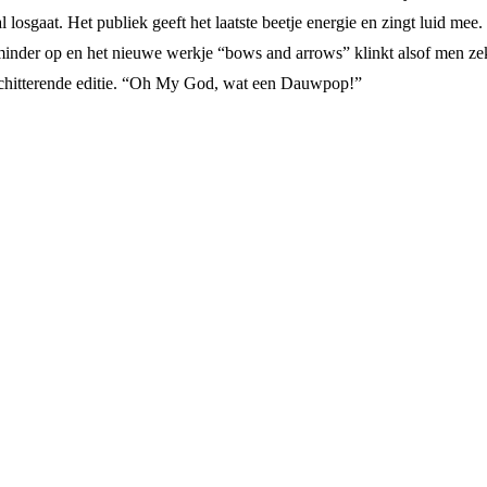
gaat. Het publiek geeft het laatste beetje energie en zingt luid mee.
t minder op en het nieuwe werkje “bows and arrows” klinkt alsof men zek
schitterende editie. “Oh My God, wat een Dauwpop!”